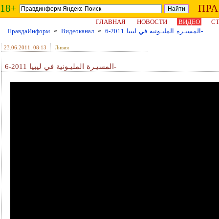
18+
ПР
ГЛАВНАЯ
НОВОСТИ
ВИДЕО
СТ
ПравдаИнформ
≈
Видеоканал
≈
المسيـرة المليـونية في ليبيا 2011-6-
23.06.2011
, 08:13
Ливия
المسيـرة المليـونية في ليبيا 2011-6-