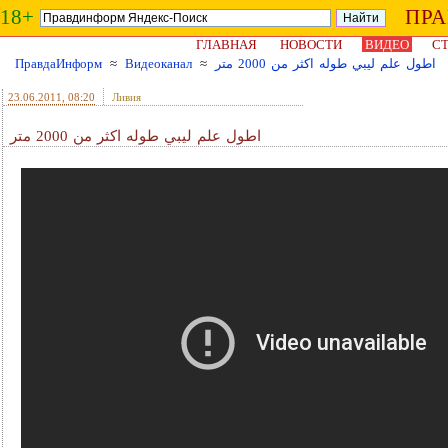
18+
ПР
ГЛАВНАЯ
НОВОСТИ
ВИДЕО
СТ
ПравдаИнформ
≈
Видеоканал
≈
اطول علم ليبي طوله اكثر من 2000 متر
23.06.2011
, 08:20
Ливия
اطول علم ليبي طوله اكثر من 2000 متر