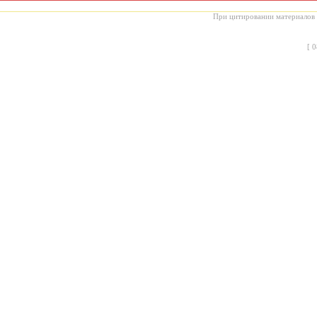
При цитировании материалов с
[
0