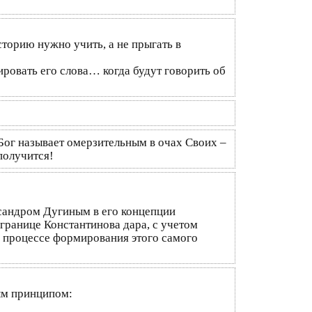
сторию нужно учить, а не прыгать в
ировать его слова… когда будут говорить об
Бог называет омерзительным в очах Своих –
получится!
ксандром Дугиным в его концепции
 границе Константинова дара, с учетом
в процессе формирования этого самого
тым принципом: