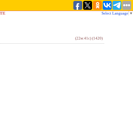
ЙТЕ
Select Language
▼
(22м:41с)
(1420)