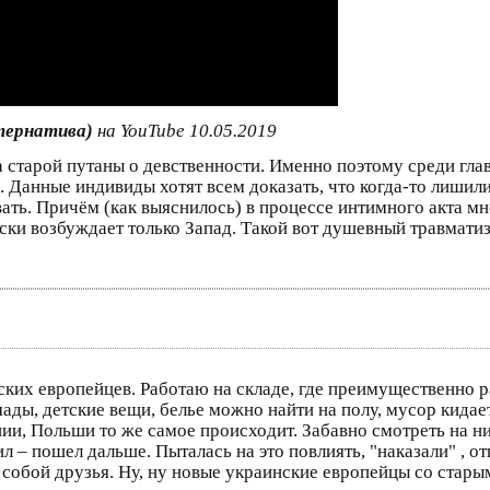
ьтернатива)
на YouTube 10.05.2019
а старой путаны о девственности. Именно поэтому среди гл
 Данные индивиды хотят всем доказать, что когда-то лишил
вать. Причём (как выяснилось) в процессе интимного акта м
ки возбуждает только Запад. Такой вот душевный травматиз
их европейцев. Работаю на складе, где преимущественно ра
мады, детские вещи, белье можно найти на полу, мусор кидае
нии, Польши то же самое происходит. Забавно смотреть на 
л – пошел дальше. Пыталась на это повлиять, "наказали" , о
у собой друзья. Ну, ну новые украинские европейцы со стар