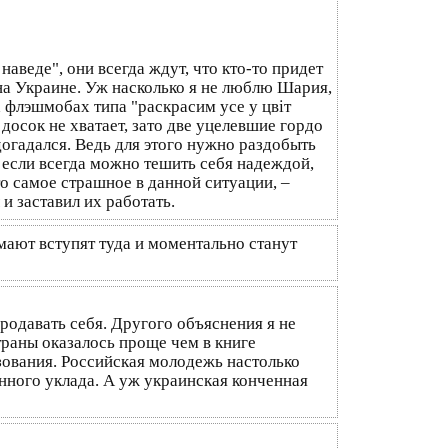
аведе", они всегда ждут, что кто-то придет
 на Украине. Уж насколько я не люблю Шария,
 флэшмобах типа "раскрасим усе у цвiт
досок не хватает, зато две уцелевшие гордо
догадался. Ведь для этого нужно раздобыть
, если всегда можно тешить себя надеждой,
то самое страшное в данной ситуации, –
и заставил их работать.
мают вступят туда и моментально станут
родавать себя. Другого объяснения я не
траны оказалось проще чем в книге
ования. Российская молодежь настолько
енного уклада. А уж украинская конченная