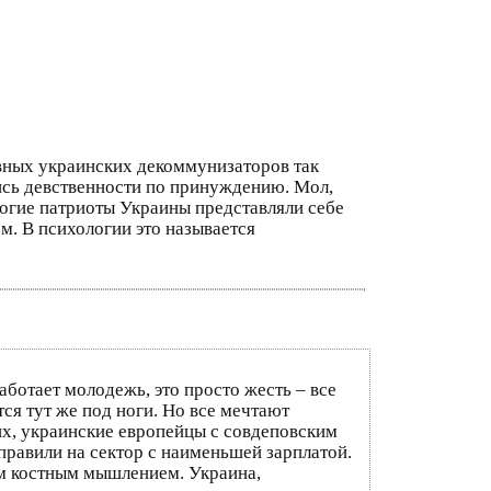
авных украинских декоммунизаторов так
ись девственности по принуждению. Мол,
ногие патриоты Украины представляли себе
м. В психологии это называется
ботает молодежь, это просто жесть – все
тся тут же под ноги. Но все мечтают
них, украинские европейцы с совдеповским
тправили на сектор с наименьшей зарплатой.
ым костным мышлением. Украина,