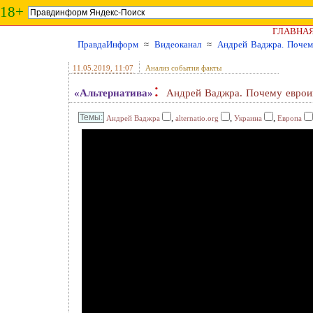
18+
ГЛАВНА
ПравдаИнформ
≈
Видеоканал
≈
Андрей Ваджра. Почему
11.05.2019
, 11:07
Анализ события факты
:
«Альтернатива»
Андрей Ваджра. Почему евроин
,
,
,
Андрей Ваджра
alternatio.org
Украина
Европа