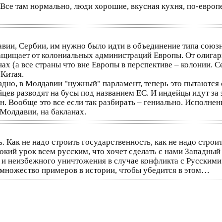
 Все там нормально, люди хорошие, вкусная кухня, по-европ
вии, Сербии, им нужно было идти в объединение типа союзно
защищает от колониальных администраций Европы. От олигарх
ах (а все страны что вне Европы в перспективе – колонии. С
 Китая.
но, в Молдавии "нужный" парламент, теперь это пытаются с
ейцев разводят на бусы под названием ЕС. И индейцы идут за
. Вообще это все если так разбирать – гениально. Исполнен
 Молдавии, на бакланах.
ть. Как не надо строить государственность, как не надо стр
окий урок всем русским, что хочет сделать с нами Западный
о и неизбежного уничтожения в случае конфликта с Русским
 множество примеров в истории, чтобы убедится в этом…