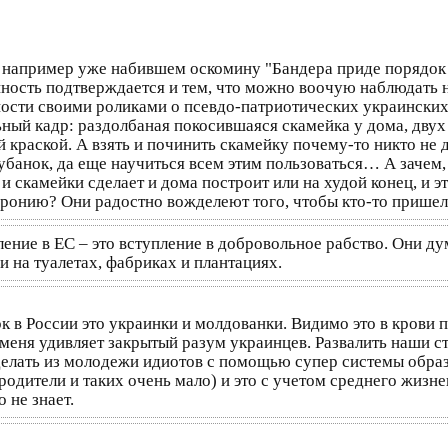
 например уже набившем оскомину "Бандера приде порядок н
данность подтверждается и тем, что можно воочую наблюдать
тности своими роликами о псевдо-патриотических украинских
ьный кадр: раздолбаная покосившаяся скамейка у дома, двух 
 краской. А взять и починить скамейку почему-то никто не 
 рубанок, да еще научиться всем этим пользоваться… А зачем
и скамейки сделает и дома построит или на худой конец, и э
 иронию? Они радостно вожделеют того, чтобы кто-то пришел 
ение в ЕС – это вступление в добровольное рабство. Они ду
и на туалетах, фабриках и плантациях.
к в России это украинки и молдованки. Видимо это в крови п
 меня удивляет закрытый разум украинцев. Развалить наши с
делать из молодежи идиотов с помощью супер системы образ
родители и таких очень мало) и это с учетом среднего жизн
о не знает.