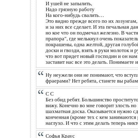
И ушей не запылить,
Надо грязную работу
На кого-нибудь свалить…
Это видно прежде всего по их лозунгам,
и за них все сделает. И эта печальная 
но кое что он подмечал железно. В час
прапора", где мелькнул очень показател
покрашены, одна желтой, другая голубой
доски и гвозди, взять в руки молоток и
что вот придет новый господин и он нам 
заставит нас все это делать. Понимаете
Ну неужели они не понимают, что вступл
фраерами? Нет ребята, станете вы рабам
С С
Без обид ребят. Большинство проституто
вижу. Конечно во мне говорит злость но
шахматная доска. Оказывается нужно с
конченная (кроме тех с кем занимаются 
наглухо. И что с этим делать теперь никт
Софья Краус