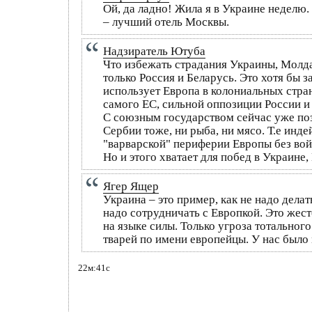
Ой, да ладно! Жила я в Украине неделю.
– лучший отель Москвы.
Надзиратель Ютуба
Что избежать страдания Украины, Молда
только Россия и Беларусь. Это хотя бы 
использует Европа в колониальных стран
самого ЕС, сильной оппозиции России и
С союзным государством сейчас уже позд
Сербии тоже, ни рыба, ни мясо. Т.е инд
"варварской" периферии Европы без войн
Но и этого хватает для побед в Украине,
Ягер Ящер
Украина – это пример, как не надо дела
надо сотрудничать с Европкой. Это жест
на языке силы. Только угроза тотальног
тварей по имени европейцы. У нас было
22м:41с