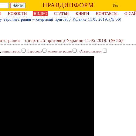
ПРАВДИНФОРМ
Рег
Я
НОВОСТИ
ВИДЕО
СТАТЬИ
КНИГИ
КОНТАКТЫ
О СА
 евроинтеграция – смертный приговор Украине 11.05.2019. (№ 56)
теграция – смертный приговор Украине 11.05.2019. (№ 56)
,
,
,
,
национализм
Евросоюз
евроинтеграция
«Альтернатива»