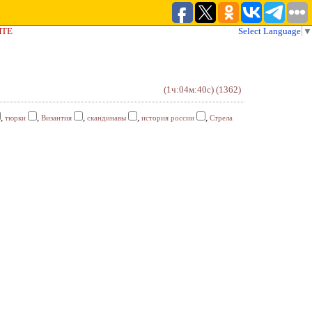
ЙТЕ
Select Language
▼
(1ч:04м:40с)
(1362)
,
,
,
,
,
тюрки
Византия
скандинавы
история россии
Стрела