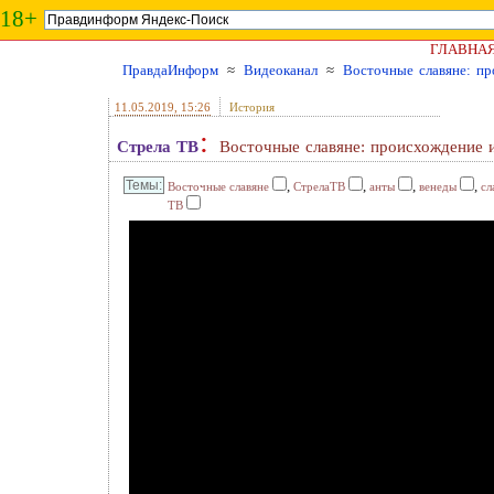
18+
ГЛАВНА
ПравдаИнформ
≈
Видеоканал
≈
Восточные славяне: п
11.05.2019
, 15:26
История
:
Стрела ТВ
Восточные славяне: происхождение 
,
,
,
,
Восточные славяне
СтрелаТВ
анты
венеды
сл
ТВ