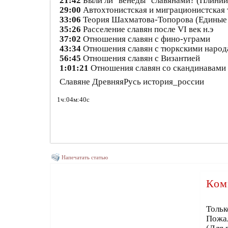
21:42
Были ли "венеды" славянами? (Плиний
29:00
Автохтонистская и миграционистская 
33:06
Теория Шахматова-Топорова (Единые 
35:26
Расселение славян после VI век н.э
37:02
Отношения славян с фино-уграми
43:34
Отношения славян с тюркскими наро
56:45
Отношения славян с Византией
1:01:21
Отношения славян со скандинавами
Славяне ДревняяРусь история_россии
1ч:04м:40с
Напечатать статью
Ком
Тольк
Пожа