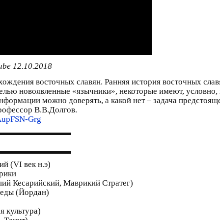
ube 12.10.2018
хождения восточных славян. Ранняя история восточных сла
елью новоявленные «язычники», некоторые имеют, условно, 
нформации можно доверять, а какой нет – задача предстояще
рофессор В.В.Долгов.
AupFSN-Grg
▬▬▬▬▬▬▬▬▬
▬▬▬▬▬▬▬▬▬
й (VI век н.э)
рики
ий Кесарийский, Маврикий Стратег)
неды (Йордан)
я культура)