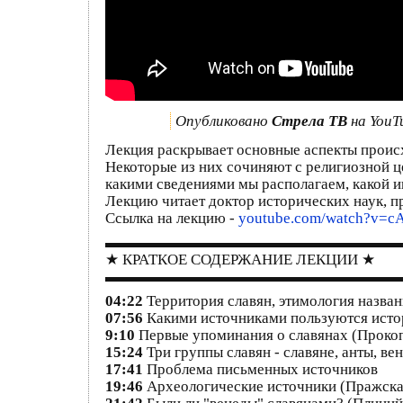
Опубликовано
Стрела ТВ
на YouT
Лекция раскрывает основные аспекты проис
Некоторые из них сочиняют с религиозной ц
какими сведениями мы располагаем, какой и
Лекцию читает доктор исторических наук, п
Ссылка на лекцию -
youtube.com/watch?v=c
▬▬▬▬▬▬▬▬▬▬▬▬▬▬▬▬▬▬▬
★ КРАТКОЕ СОДЕРЖАНИЕ ЛЕКЦИИ ★
▬▬▬▬▬▬▬▬▬▬▬▬▬▬▬▬▬▬▬
04:22
Территория славян, этимология названи
07:56
Какими источниками пользуются исто
9:10
Первые упоминания о славянах (Прокоп
15:24
Три группы славян - славяне, анты, ве
17:41
Проблема письменных источников
19:46
Археологические источники (Пражска