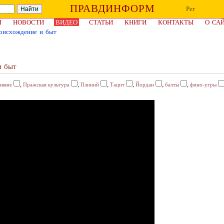
ПРАВДИНФОРМ
Рег
Я
НОВОСТИ
ВИДЕО
СТАТЬИ
КНИГИ
КОНТАКТЫ
О СА
роисхождение и быт
и быт
,
,
,
,
,
,
авяне
Пражская культура
Плиний
Тацит
Йордан
балты
фино-угры