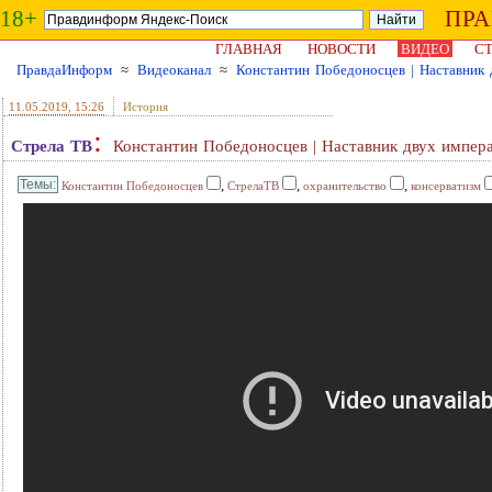
18+
ПР
ГЛАВНАЯ
НОВОСТИ
ВИДЕО
СТ
ПравдаИнформ
≈
Видеоканал
≈
Константин Победоносцев | Наставник
11.05.2019
, 15:26
История
:
Стрела ТВ
Константин Победоносцев | Наставник двух импер
,
,
,
Константин Победоносцев
СтрелаТВ
охранительство
консерватизм