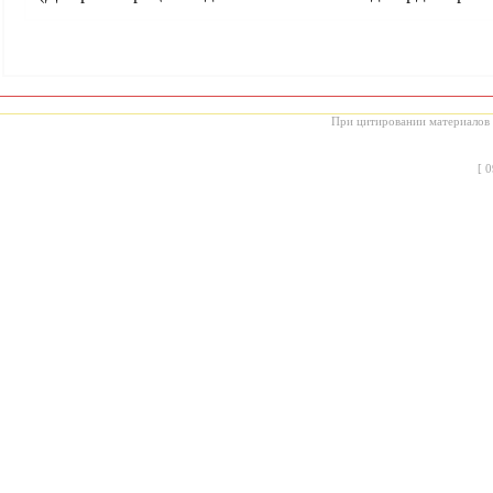
При цитировании материалов с
[
0