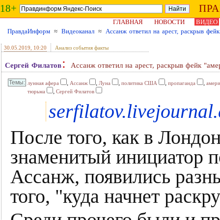
18+
ПР
ГЛАВНАЯ
НОВОСТИ
ВИДЕО
ПравдаИнформ
≈
Видеоканал
≈
Ассанж ответил на арест, раскрыв фей
30.05.2019
, 10:20
Анализ события факты
:
Сергей Филатов
Ассанж ответил на арест, раскрыв фейк "ам
,
,
,
,
,
лунная афера
Ассанж
Луна
политика США
пропаганда
амер
,
тюрьма
Сергей Филатов
serfilatov.livejournal
После того, как в Лондо
знаменитый инициатор п
Ассанж, появились разн
того, "куда начнет раскр