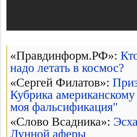
«Правдинформ.РФ»:
Кт
надо летать в космос?
«Сергей Филатов»:
Приз
Кубрика американскому 
моя фальсификация"
«Слово Всадника»:
Эсха
Лунной аферы