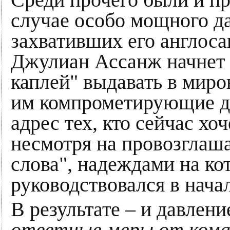
Среди прочего были и пр
случае особо мощного д
захвативших его англоса
Джулиан Ассанж начнет н
каплей" выдавать в мир
им компрометирующие до
адрес тех, кто сейчас хо
несмотря на провозглаш
слова", надеждами на к
руководствовался в нача
В результате – и давлени