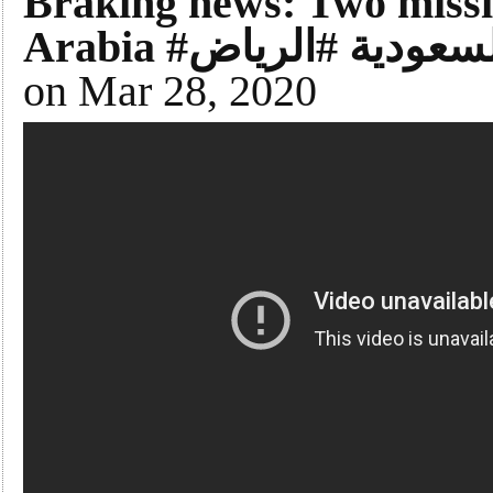
Braking news: Two missil
on Mar 28, 2020