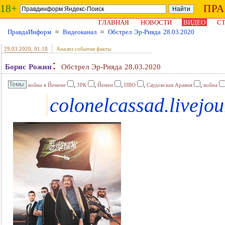
18+
ПР
ГЛАВНАЯ
НОВОСТИ
ВИДЕО
СТ
ПравдаИнформ
≈
Видеоканал
≈
Обстрел Эр-Рияда 28.03.2020
29.03.2020
, 01:18
Анализ события факты
:
Борис Рожин
Обстрел Эр-Рияда 28.03.2020
,
,
,
,
,
война в Йемене
ЗРК
Йемен
ПВО
Саудовская Аравия
война
colonelcassad.livejo