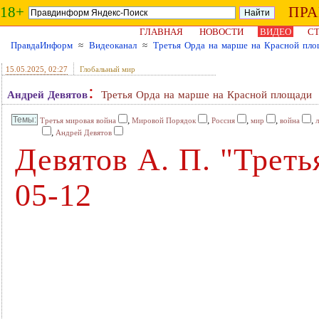
18+
ПР
ГЛАВНАЯ
НОВОСТИ
ВИДЕО
СТ
ПравдаИнформ
≈
Видеоканал
≈
Третья Орда на марше на Красной пл
15.05.2025
, 02:27
Глобальный мир
:
Андрей Девятов
Третья Орда на марше на Красной площади
,
,
,
,
,
Третья мировая война
Мировой Порядок
Россия
мир
война
,
Андрей Девятов
Девятов А. П. "Треть
05-12