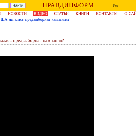
ПРАВДИНФОРМ
Рег
Я
НОВОСТИ
ВИДЕО
СТАТЬИ
КНИГИ
КОНТАКТЫ
О СА
 США началась предвыборная кампания?
чалась предвыборная кампания?