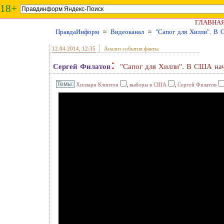
18+
ГЛАВНА
ПравдаИнформ
≈
Видеоканал
≈
"Сапог для Хилли". В
12.04.2014
, 12:35
Анализ события факты
:
Сергей Филатов
"Сапог для Хилли". В США на
,
,
Хиллари Клинтон
выборы в США
Сергей Филатов