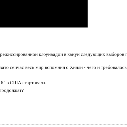
я срежиссированной клоунаадой в канун следующих выборов
 зато сейчас весь мир вспомнил о Хилли - чего и требовалось
.
16" в США стартовала.
м продолжат?