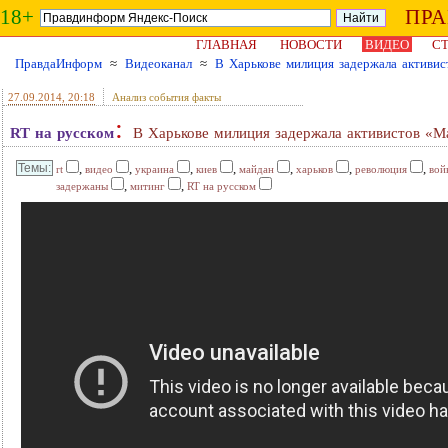
18+
ПР
ГЛАВНАЯ
НОВОСТИ
ВИДЕО
СТ
ПравдаИнформ
≈
Видеоканал
≈
В Харькове милиция задержала активи
27.09.2014
, 20:18
Анализ события факты
:
RT на русском
В Харькове милиция задержала активистов «
,
,
,
,
,
,
,
rt
видео
украина
киев
майдан
харьков
революция
вой
,
,
задержаны
митинг
RT на русском