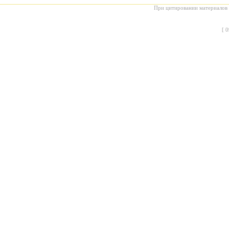
При цитировании материалов с
[
0