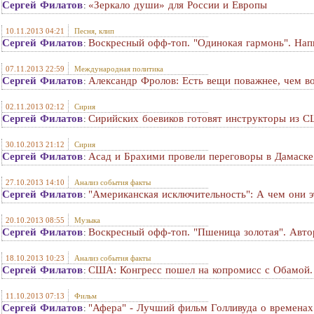
Сергей Филатов
«Зеркало души» для России и Европы
:
10.11.2013 04:21
Песня, клип
Сергей Филатов
Воскресный офф-топ. "Одинокая гармонь". Нап
:
07.11.2013 22:59
Международная политика
Сергей Филатов
Александр Фролов: Есть вещи поважнее, чем в
:
02.11.2013 02:12
Сирия
Сергей Филатов
Сирийских боевиков готовят инструкторы из С
:
30.10.2013 21:12
Сирия
Сергей Филатов
Асад и Брахими провели переговоры в Дамаске
:
27.10.2013 14:10
Анализ события факты
Сергей Филатов
"Американская исключительность": А чем они
:
20.10.2013 08:55
Музыка
Сергей Филатов
Воскресный офф-топ. "Пшеница золотая". Авто
:
18.10.2013 10:23
Анализ события факты
Сергей Филатов
США: Конгресс пошел на копромисс с Обамой. 
:
11.10.2013 07:13
Фильм
Сергей Филатов
"Афера" - Лучший фильм Голливуда о временах
: