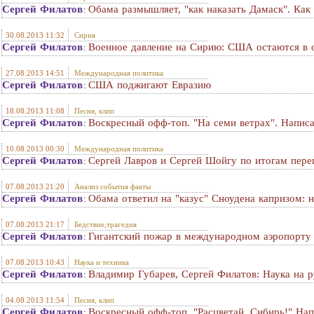
Сергей Филатов
Обама размышляет, "как наказать Дамаск". Как
:
30.08.2013 11:32
Сирия
Сергей Филатов
Военное давление на Сирию: США остаются в 
:
27.08.2013 14:51
Международная политика
Сергей Филатов
США поджигают Евразию
:
18.08.2013 11:08
Песня, клип
Сергей Филатов
Воскресный офф-топ. "На семи ветрах". Напис
:
10.08.2013 00:30
Международная политика
Сергей Филатов
Сергей Лавров и Сергей Шойгу по итогам пере
:
07.08.2013 21:20
Анализ события факты
Сергей Филатов
Обама ответил на "казус" Сноудена капризом: 
:
07.08.2013 21:17
Бедствие,трагедия
Сергей Филатов
Гигантский пожар в международном аэропорту
:
07.08.2013 10:43
Наука и техника
Сергей Филатов
Владимир Губарев, Сергей Филатов: Наука на р
:
04.08.2013 11:54
Песня, клип
Сергей Филатов
Воскресный офф-топ. "Расцветай, Сибирь!" На
: