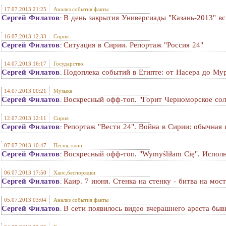
17.07.2013 21:25
Анализ события факты
Сергей Филатов
В день закрытия Универсиады "Казань-2013" в
:
16.07.2013 12:33
Сирия
Сергей Филатов
Ситуация в Сирии. Репортаж "Россия 24"
:
14.07.2013 16:17
Государство
Сергей Филатов
Подоплека событий в Египте: от Насера до Му
:
14.07.2013 00:21
Музыка
Сергей Филатов
Воскресный офф-топ. "Горит Черноморское сол
:
12.07.2013 12:11
Сирия
Сергей Филатов
Репортаж "Вести 24". Война в Сирии: обычная 
:
07.07.2013 10:47
Песня, клип
Сергей Филатов
Воскресный офф-топ. "Wymyśliłam Cię". Исполня
:
06.07.2013 17:50
Хаос,беспорядки
Сергей Филатов
Каир. 7 июня. Стенка на стенку - битва на мос
:
05.07.2013 03:04
Анализ события факты
Сергей Филатов
В сети появилось видео вчерашнего ареста бы
: