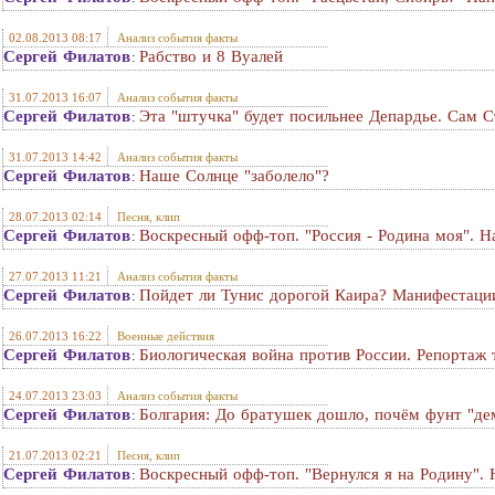
02.08.2013 08:17
Анализ события факты
Сергей Филатов
Рабство и 8 Вуалей
:
31.07.2013 16:07
Анализ события факты
Сергей Филатов
Эта "штучка" будет посильнее Депардье. Сам С
:
31.07.2013 14:42
Анализ события факты
Сергей Филатов
Наше Солнце "заболело"?
:
28.07.2013 02:14
Песня, клип
Сергей Филатов
Воскресный офф-топ. "Россия - Родина моя". 
:
27.07.2013 11:21
Анализ события факты
Сергей Филатов
Пойдет ли Тунис дорогой Каира? Манифестации
:
26.07.2013 16:22
Военные действия
Сергей Филатов
Биологическая война против России. Репортаж
:
24.07.2013 23:03
Анализ события факты
Сергей Филатов
Болгария: До братушек дошло, почём фунт "де
:
21.07.2013 02:21
Песня, клип
Сергей Филатов
Воскресный офф-топ. "Вернулся я на Родину".
: