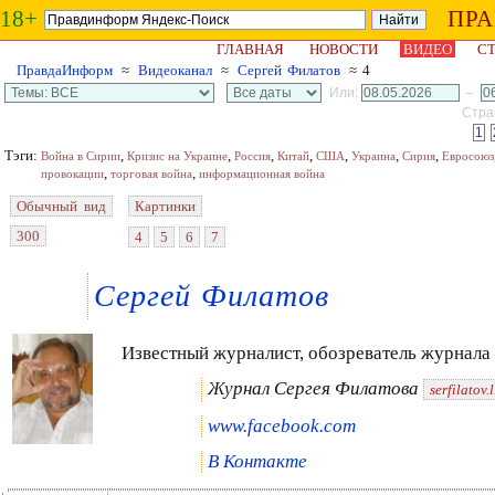
18+
ПР
ГЛАВНАЯ
НОВОСТИ
ВИДЕО
СТ
ПравдаИнформ
≈
Видеоканал
≈
Сергей Филатов
≈ 4
Или:
–
Стран
1
Тэги:
,
,
,
,
,
,
,
Война в Сирии
Кризис на Украине
Россия
Китай
США
Украина
Сирия
Евросоюз
,
,
провокации
торговая война
информационная война
Обычный вид
Картинки
300
4
5
6
7
Сергей Филатов
Известный журналист, обозреватель журнал
Журнал Сергея Филатова
serfilatov
www.facebook.com
В Контакте