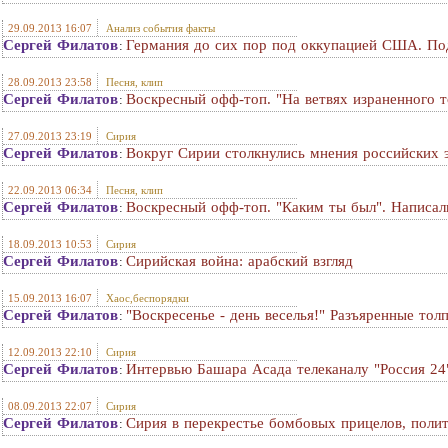
29.09.2013 16:07
Анализ события факты
Сергей Филатов
Германия до сих пор под оккупацией США. По
:
28.09.2013 23:58
Песня, клип
Сергей Филатов
Воскресный офф-топ. "На ветвях израненного 
:
27.09.2013 23:19
Сирия
Сергей Филатов
Вокруг Сирии столкнулись мнения российских э
:
22.09.2013 06:34
Песня, клип
Сергей Филатов
Воскресный офф-топ. "Каким ты был". Написал
:
18.09.2013 10:53
Сирия
Сергей Филатов
Сирийская война: арабский взгляд
:
15.09.2013 16:07
Хаос,беспорядки
Сергей Филатов
"Воскресенье - день веселья!" Разъяренные толп
:
12.09.2013 22:10
Сирия
Сергей Филатов
Интервью Башара Асада телеканалу "Россия 24
:
08.09.2013 22:07
Сирия
Сергей Филатов
Сирия в перекрестье бомбовых прицелов, поли
: