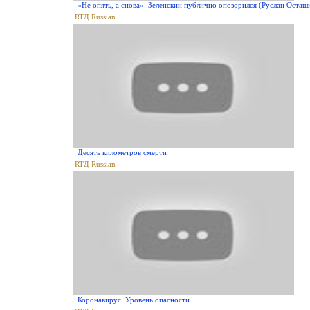
«Не опять, а снова»: Зеленский публично опозорился (Руслан Осташ
RTД Russian
Десять километров смерти
RTД Russian
Коронавирус. Уровень опасности