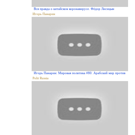
Вся правда о китайском коронавирусе. Фёдор Лисицын
Игорь Панарин
Игорь Панарин: Мировая политика #80. Арабский мир против
Polit Russia