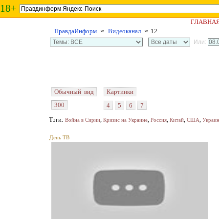
18+
ГЛАВНА
ПравдаИнформ
≈
Видеоканал
≈ 12
Или:
Обычный вид
Картинки
300
4
5
6
7
Тэги:
,
,
,
,
,
Война в Сирии
Кризис на Украине
Россия
Китай
США
Украи
День ТВ