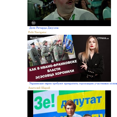
Дело Ричарда Джуэлла
Polit Navigator
Украинские евреи требуют прекратить героизацию участников холок
Анатолий Шарий