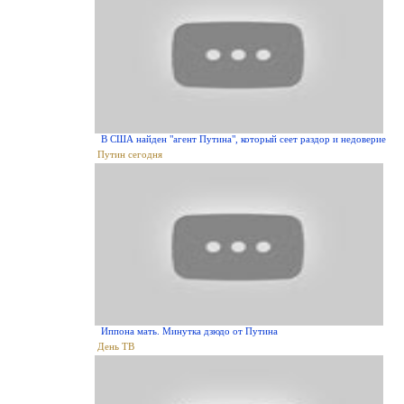
В США найден "агент Путина", который сеет раздор и недоверие
Путин сегодня
Иппона мать. Минутка дзюдо от Путина
День ТВ