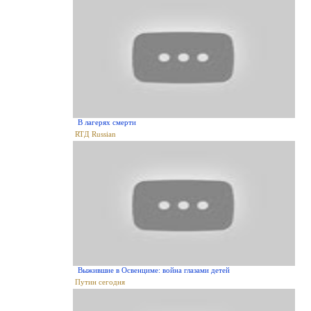
В лагерях смерти
RTД Russian
Выжившие в Освенциме: война глазами детей
Путин сегодня