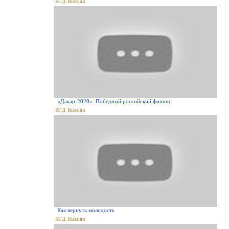
RTД Russian
«Дакар-2020». Победный российский финиш
RTД Russian
Как вернуть молодость
RTД Russian