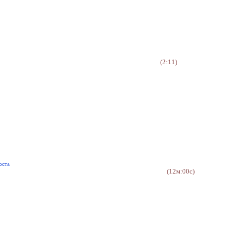
(2:11)
оста
(12м:00с)