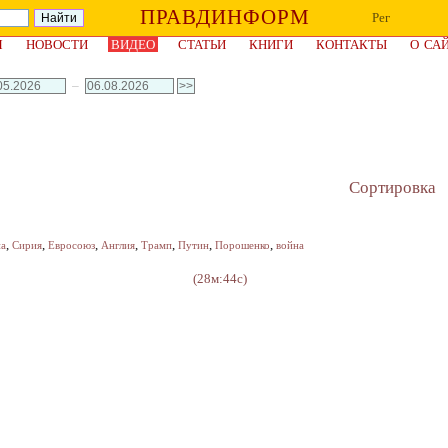
ПРАВДИНФОРМ
Рег
Я
НОВОСТИ
ВИДЕО
СТАТЬИ
КНИГИ
КОНТАКТЫ
О СА
–
Сортировка
,
,
,
,
,
,
,
на
Сирия
Евросоюз
Англия
Трамп
Путин
Порошенко
война
(28м:44с)