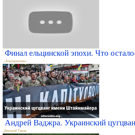
Финал ельцинской эпохи. Что остало
«Альтернатива»
Андрей Ваджра. Украинский цугцван
Дмитрий Таран