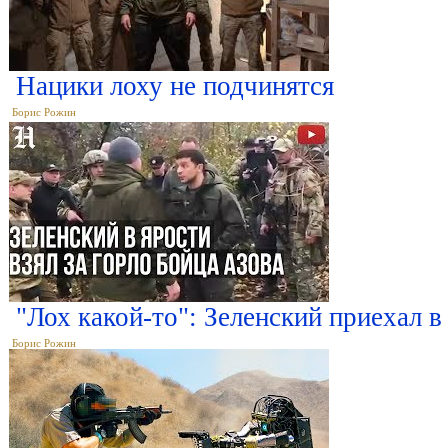
Нацики лоху не подчинятся
Борис Рожин
"Лох какой-то": Зеленский приехал в
Борис Рожин