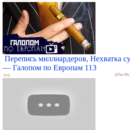
Перепись миллиардеров, Нехватка с
–– Галопом по Европам 113
(25м:39с
НОД