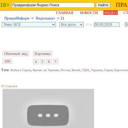
18+
ПР
ГЛАВНАЯ
НОВОСТИ
ВИДЕО
СТ
ПравдаИнформ
≈
Видеоканал
≈ 21
Или:
–
Обычный вид
Картинки
300
4
5
6
7
Тэги:
,
,
,
,
,
,
,
Война в Сирии
Кризис на Украине
Россия
Китай
США
Украина
Сирия
Евросоюз
Н.Стариков