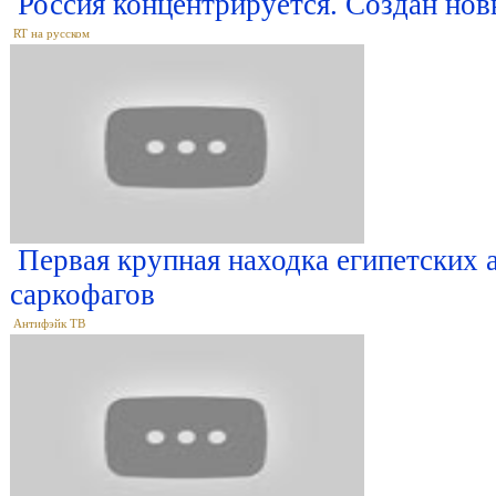
Россия концентрируется. Создан н
RT на русском
Первая крупная находка египетских 
саркофагов
Антифэйк ТВ