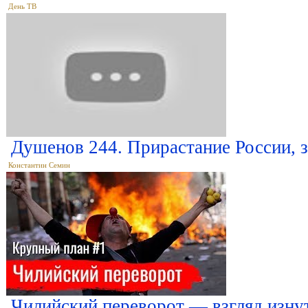
День ТВ
Душенов 244. Прирастание России, з
Константин Семин
Чилийский переворот — взгляд изну