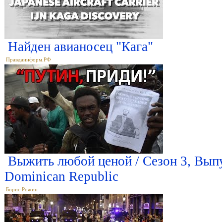
Найден авианосец "Кага"
Правдаинформ.РФ
Выжить любой ценой / Сезон 3, Выпу
Dominican Republic
Борис Рожин