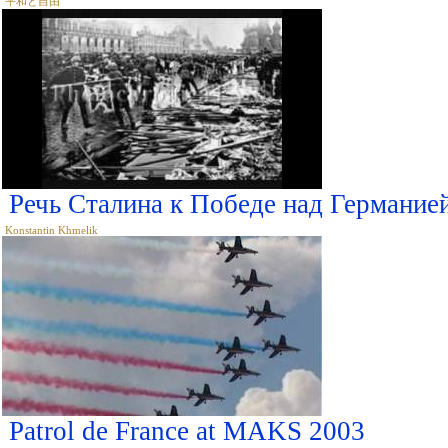
平和と自由
Речь Сталина к Победе над Германие
Konstantin Khmelik
Patrol de France at MAKS 2003