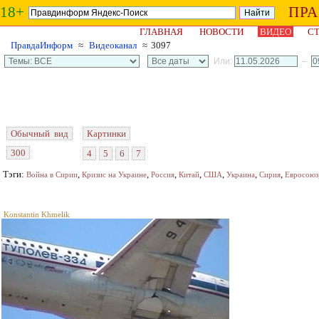
18+
ПР
ГЛАВНАЯ
НОВОСТИ
ВИДЕО
СТ
ПравдаИнформ
≈
Видеоканал
≈ 3097
Или:
–
Обычный вид
Картинки
300
4
5
6
7
Тэги:
,
,
,
,
,
,
,
Война в Сирии
Кризис на Украине
Россия
Китай
США
Украина
Сирия
Евросоюз
Konstantin Khmelik