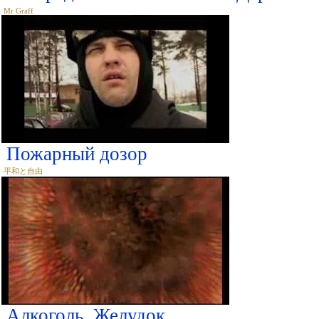
Mr Graff
Пожарный дозор
平和と自由
Алкоголь. Желудок