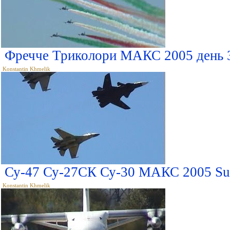
Фречче Триколори МАКС 2005 день 3 
Konstantin Khmelik
Су-47 Су-27СК Су-30 МАКС 2005 Su
Konstantin Khmelik