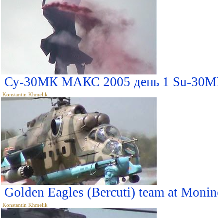
Су-30МК МАКС 2005 день 1 Su-30M
Konstantin Khmelik
Golden Eagles (Bercuti) team at Monin
Konstantin Khmelik