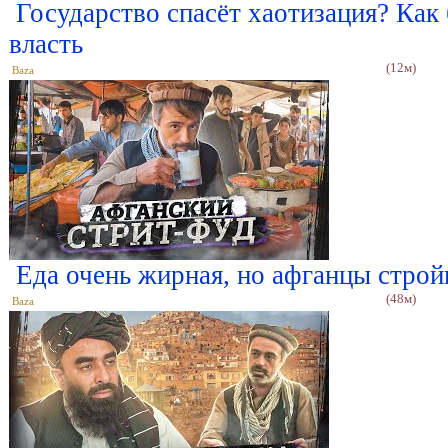
Государство спасёт хаотизация? Как
власть
(12м)
Baza
Еда очень жирная, но афганцы стройн
(48м)
Baza