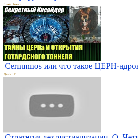
Злой Эколог
Cernunnos или что такое ЦЕРН-адро
День ТВ
Стратегия дехристианизации. О. Чет