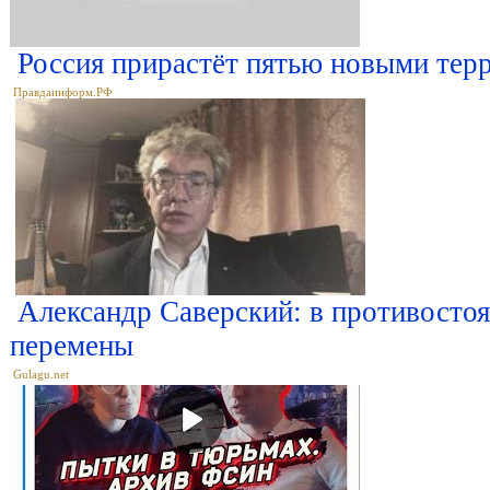
Россия прирастёт пятью новыми терр
Правдаинформ.РФ
Александр Саверский: в противосто
перемены
Gulagu.net