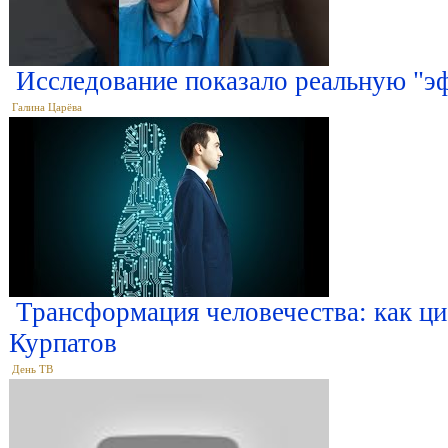
Исследование показало реальную "э
Галина Царёва
Трансформация человечества: как ц
Курпатов
День ТВ