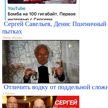
Сергей Савельев, Денис Пшеничный 
пытках
Dimitry Mustafin
Отличить водку от поддельной слож
у Гордона