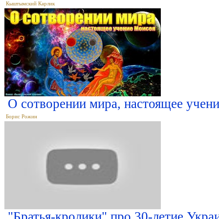
Кыштымский Карлик
О сотворении мира, настоящее учен
Борис Рожин
"Братья-кролики" про 30-летие Укра