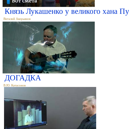
Князь Лукашенко у великого хана П
Виталий Аверьянов
ДОГАДКА
В.Ю. Катасонов