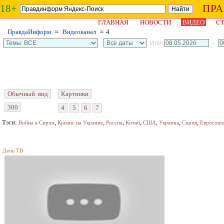
18+
ПР
ГЛАВНАЯ
НОВОСТИ
ВИДЕО
СТ
ПравдаИнформ
≈
Видеоканал
≈ 4
Или:
–
Обычный вид
Картинки
300
4
5
6
7
Тэги:
,
,
,
,
,
,
,
Война в Сирии
Кризис на Украине
Россия
Китай
США
Украина
Сирия
Евросоюз
День ТВ