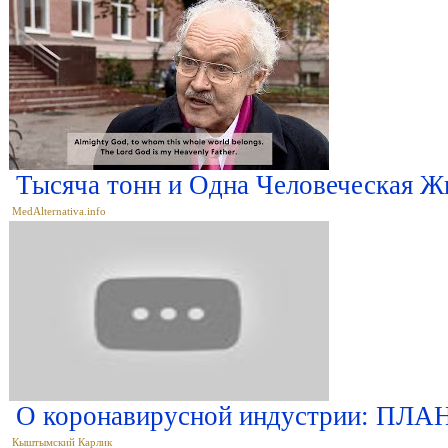
Тысяча тонн и Одна Человеческая Ж
MedAlternativa.info
О коронавирусной индустрии: ПЛА
Кыштымский Карлик