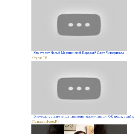
Кто строит Новый Медицинский Порядок? Ольга Четверикова
Стрела ТВ
Вирусолог: о дате конца пандемии, эффективности QR-кодов, ошибк
Правдаинформ.РФ