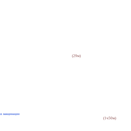
(29м)
ах вакцинации
(1ч50м)