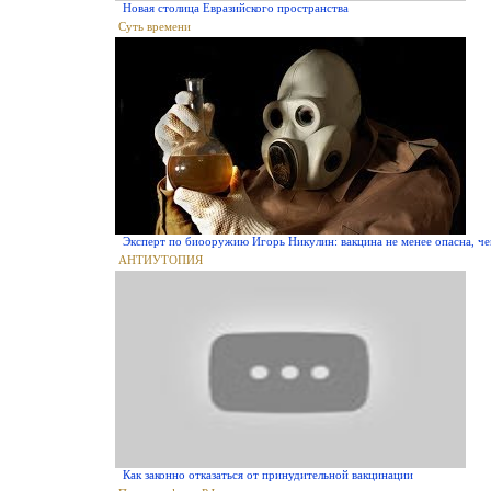
Новая столица Евразийского пространства
Суть времени
Эксперт по биооружию Игорь Никулин: вакцина не менее опасна, ч
АНТИУТОПИЯ
Как законно отказаться от принудительной вакцинации