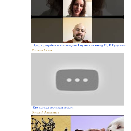
Эфир с разработчиком вакцины Спутник от ковид 19, В.Гущиным
Михаил Хазин
Кто погнул вертикаль власти
Виталий Аверьянов