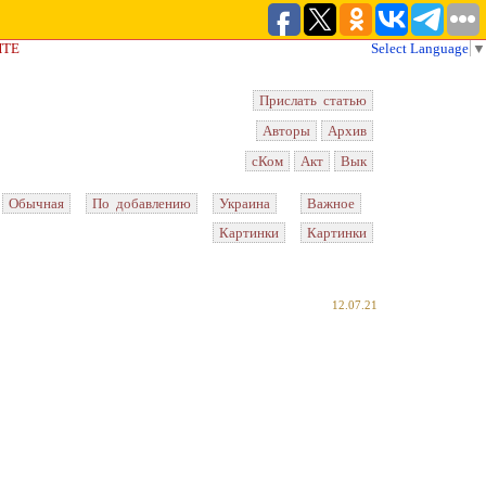
ЙТЕ
Select Language
▼
Прислать статью
Авторы
Архив
сКом
Акт
Вык
Обычная
По добавлению
Украина
Важное
Картинки
Картинки
12.07.21