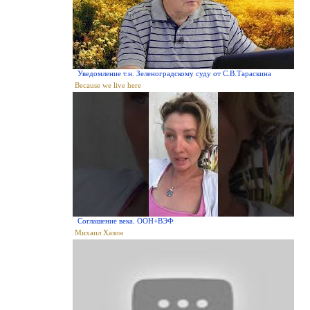
Уведомление т.н. Зеленоградскому суду от С.В.Тараскина
Because we live here
Соглашение века. ООН+ВЭФ
Михаил Хазин