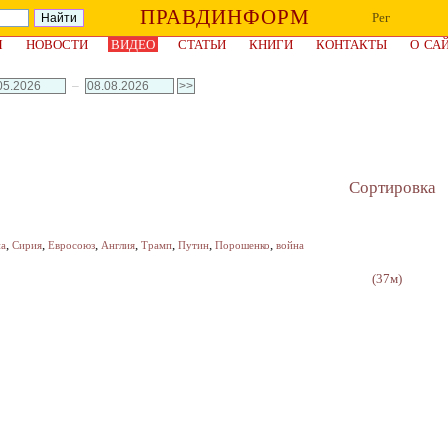
ПРАВДИНФОРМ
Рег
Я
НОВОСТИ
ВИДЕО
СТАТЬИ
КНИГИ
КОНТАКТЫ
О СА
–
Сортировка
,
,
,
,
,
,
,
на
Сирия
Евросоюз
Англия
Трамп
Путин
Порошенко
война
(37м)