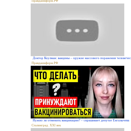
Правдаинформ.РФ
Доктор Коулман: вакцины – оружие массового поражения человечес
Правдаинформ.РФ
Нужно ли отменить вакцинацию? – спрашивает депутат Енгалычева
Сталинград. XXI век