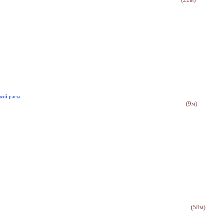
кой расы
(9м)
(58м)