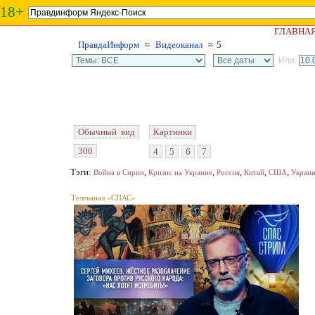
18+
ГЛАВНА
ПравдаИнформ
≈
Видеоканал
≈ 5
Или:
Обычный вид
Картинки
300
4
5
6
7
Тэги:
,
,
,
,
,
Война в Сирии
Кризис на Украине
Россия
Китай
США
Украи
Телеканал «СПАС»