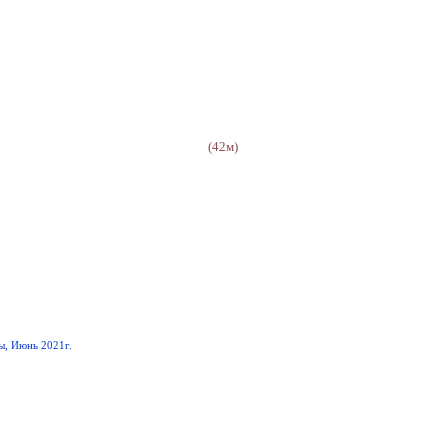
(42м)
ы, Июнь 2021г.