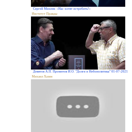
Сергей Михеев: «Нас хотят истребить!»
Институт Правды
Девятов А.П. Промптов И.О. "Долги и Небополитика" 01-07-2021
Михаил Хазин