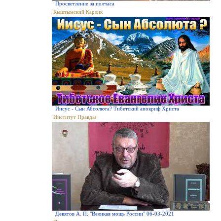
Просветление за полчаса
Кыштымский Карлик
Иисус - Сын Абсолюта? Тибетский апокриф Христа
Институт Правды
Девятов А. П. "Великая мощь России" 06-03-2021