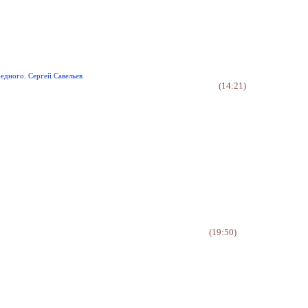
бедного. Сергей Савельев
(14:21)
(19:50)