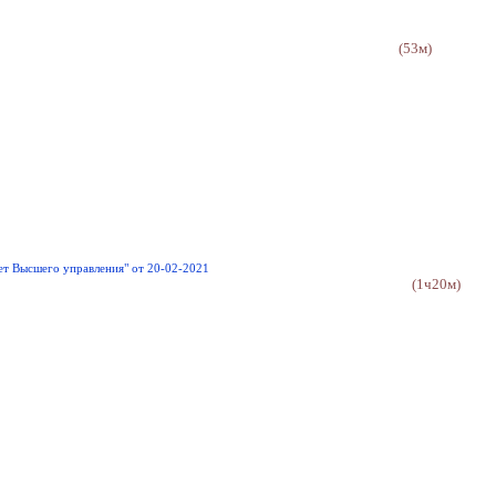
(53м)
ет Высшего управления" от 20-02-2021
(1ч20м)