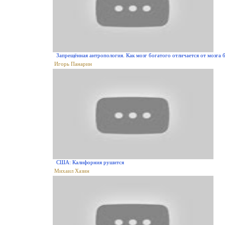
Запрещённая антропология. Как мозг богатого отличается от мозга 
Игорь Панарин
США: Калифорния рушится
Михаил Хазин