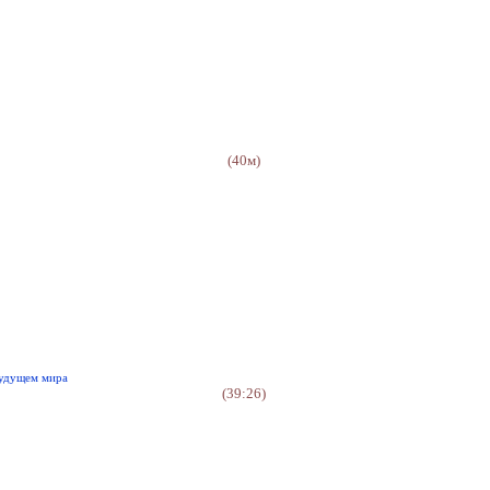
(40м)
будущем мира
(39:26)