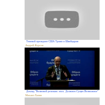
Теневой президент США Трамп и Швейцария
Андрей Фурсов
Доклад "Волновой резонанс эпох. Должное.Сущее.Возможное"
Михаил Хазин