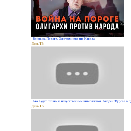
Война на Пороге. Олигархи против Народа
День ТВ
Кто будет стоять за искусственным интеллектом. Андрей Фурсов о 
День ТВ