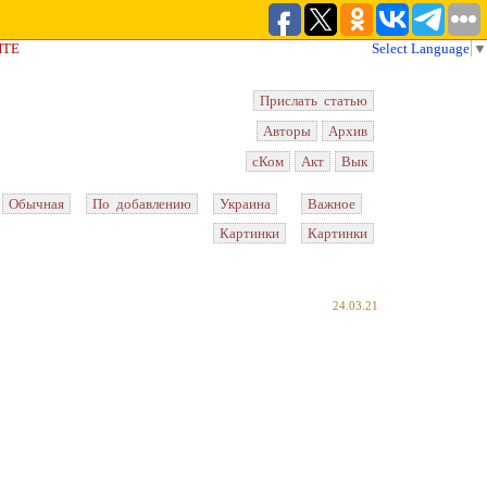
ЙТЕ
Select Language
▼
Прислать статью
Авторы
Архив
сКом
Акт
Вык
Обычная
По добавлению
Украина
Важное
Картинки
Картинки
24.03.21