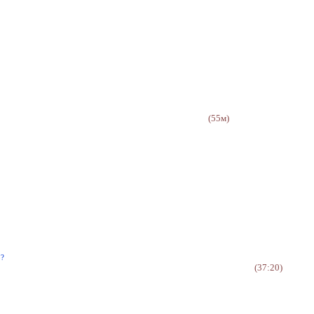
(55м)
о?
(37:20)