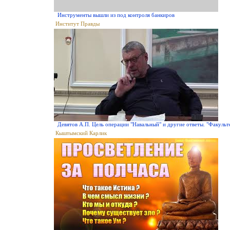
Инструменты вышли из под контроля банкиров
Институт Правды
Девятов А.П. Цель операции "Навальный" и другие ответы. "Факульт
Кыштымский Карлик