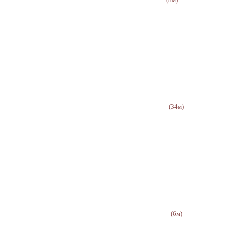
(34м)
(6м)