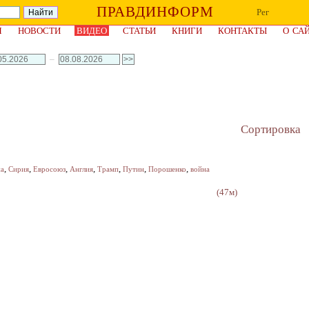
ПРАВДИНФОРМ
Рег
Я
НОВОСТИ
ВИДЕО
СТАТЬИ
КНИГИ
КОНТАКТЫ
О СА
–
Сортировка
,
,
,
,
,
,
,
на
Сирия
Евросоюз
Англия
Трамп
Путин
Порошенко
война
(47м)