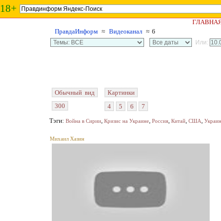
18+
ГЛАВНА
ПравдаИнформ
≈
Видеоканал
≈ 6
Или:
Обычный вид
Картинки
300
4
5
6
7
Тэги:
,
,
,
,
,
Война в Сирии
Кризис на Украине
Россия
Китай
США
Украи
Михаил Хазин