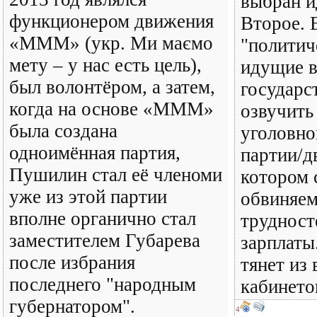
выбран и
функционером движения
Второе. 
«МММ» (укр. Ми маємо
"политич
мету – у нас есть цель),
идущие в
был волонтёром, а затем,
государс
когда на основе «МММ»
озвучить
была создана
уголовно
одноимённая партия,
партии/д
Пушилин стал её членоми
котором 
уже из этой партии
обвиняем
вполне органично стал
трудност
заместителем Губарева
зарплаты
после избрания
тянет из
последнего "народным
кабинето
губернатором".
4