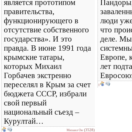
является прототипом
Пандоры,
правительства,
заваленн
функционирующего в
люди уже
отсутствие собственного
что прои
государства». И это
деле. Мы
правда. В июне 1991 года
системны
крымские татары,
Европе, 
которых Михаил
лет подт
Горбачев экстренно
Евросоюз
переселял в Крым за счет
1
бюджета СССР, избрали
свой первый
национальный съезд –
Курултай…
(3528)
Михаил Он