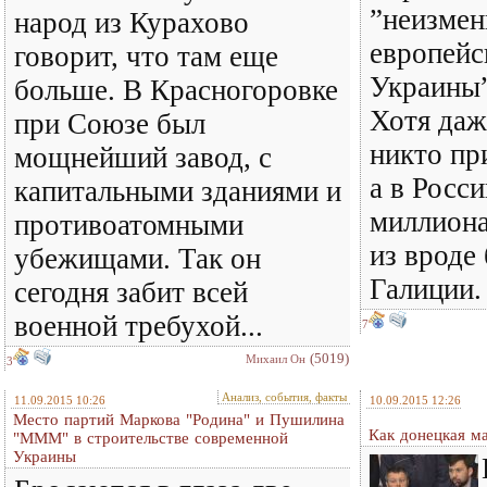
”неизмен
народ из Курахово
европейс
говорит, что там еще
Украины”
больше. В Красногоровке
Хотя даж
при Союзе был
никто пр
мощнейший завод, с
а в Росси
капитальными зданиями и
миллиона
противоатомными
из вроде
убежищами. Так он
Галиции.
сегодня забит всей
военной требухой...
7
(5019)
Михаил Он
3
Анализ, события, факты
11.09.2015 10:26
10.09.2015 12:26
Место партий Маркова "Родина" и Пушилина
Как донецкая м
"МММ" в строительстве современной
Украины