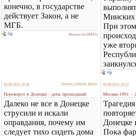
конечно, в государстве
выполнят
действует Закон, а не
Минских 
МГБ.
При этом
происход
(4431)
Михаил Он
уже втор
Республи
заикнулс
Анализ, события, факты
05.09.2015 10:56
05.09.2015 10:23
Переворот в Донецке - день прошедший
Москва-1991 – 
Далеко не все в Донецке
Трагеди
струсили и искали
повторяе
оправдания, почему им
Донецке 
следует тихо сидеть дома
Пока фар