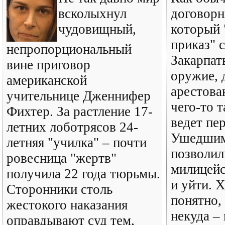
всколыхнул
договорн
чудовищный,
который 
приказ" 
непропорциональный
Закарпат
вине приговор
оружие, 
американской
арестова
учительнице Дженнифер
чего-то т
Фихтер. За растление 17-
ведет пе
летних лоботрясов 24-
Ушедшим
летняя "училка" – почти
позволил
ровесница "жертв"
милицейс
получила 22 года тюрьмы.
и уйти. 
Сторонники столь
понятно,
жестокого наказания
некуда –
оправдывают суд тем,