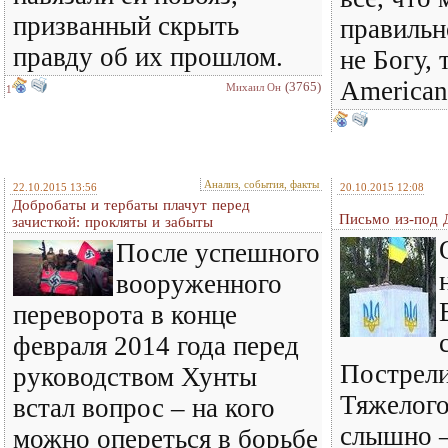
призванный скрыть
правильн
правду об их прошлом.
не Богу, 
Americana
(3765)
Михаил Он
1
Анализ, события, факты
22.10.2015 13:56
20.10.2015 12:08
Добробаты и тербаты плачут перед
Письмо из-под 
зачисткой: прокляты и забыты
После успешного
вооруженного
переворота в конце
февраля 2014 года перед
Пострели
руководством Хунты
Тяжелого
встал вопрос – на кого
слышно –
можно опереться в борьбе