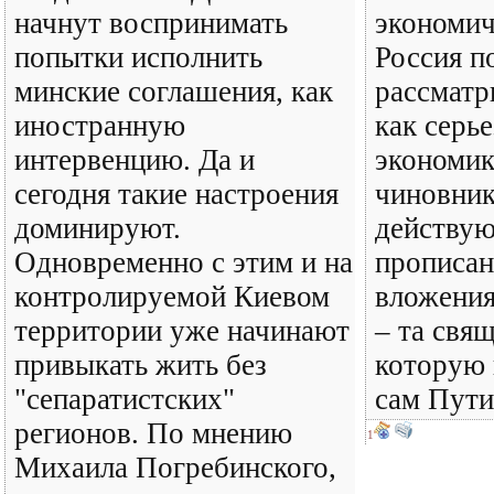
начнут воспринимать
экономич
попытки исполнить
Россия п
минские соглашения, как
рассмат
иностранную
как серье
интервенцию. Да и
экономик
сегодня такие настроения
чиновник
доминируют.
действую
Одновременно с этим и на
прописа
контролируемой Киевом
вложени
территории уже начинают
– та свящ
привыкать жить без
которую 
"сепаратистских"
сам Пути
регионов. По мнению
1
Михаила Погребинского,