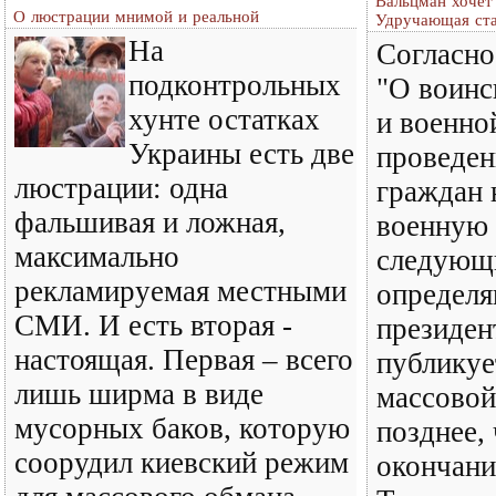
Вальцман хочет
О люстрации мнимой и реальной
Удручающая ста
На
Согласно
подконтрольных
"О воинс
хунте остатках
и военно
Украины есть две
проведен
люстрации: одна
граждан 
фальшивая и ложная,
военную 
максимально
следующ
рекламируемая местными
определя
СМИ. И есть вторая -
президен
настоящая. Первая – всего
публикуе
лишь ширма в виде
массовой
мусорных баков, которую
позднее, 
соорудил киевский режим
окончани