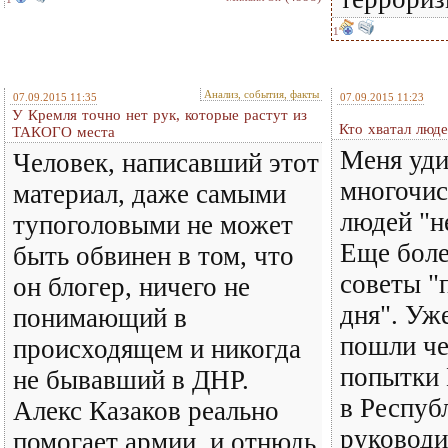
1
Анализ, события, факты
07.09.2015 11:35
07.09.2015 11:23
У Кремля точно нет рук, которые растут из
Кто хватал люде
ТАКОГО места
Меня уд
Человек, написавший этот
многочис
материал, даже самыми
людей "не
тупоголовыми не может
Еще боле
быть обвинен в том, что
советы "
он блогер, ничего не
дня". Уж
понимающий в
пошли че
происходящем и никогда
попытки 
не бывавший в ДНР.
в Респуб
Алекс Казаков реально
руководи
помогает армии, и отнюдь