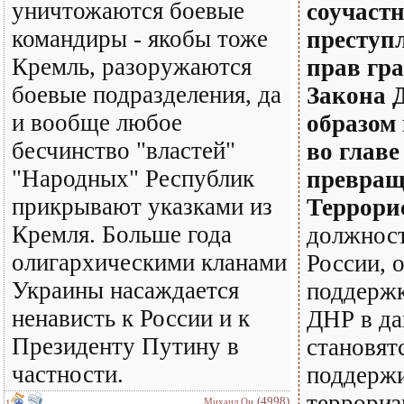
уничтожаются боевые
соучаст
командиры - якобы тоже
преступ
Кремль, разоружаются
прав гр
боевые подразделения, да
Закона 
и вообще любое
образом
бесчинство "властей"
во главе
"Народных" Республик
превращ
прикрывают указками из
Террори
Кремля. Больше года
должнос
олигархическими кланами
России,
Украины насаждается
поддержк
ненависть к России и к
ДНР в да
Президенту Путину в
становят
частности.
поддерж
террориз
(4998)
Михаил Он
1