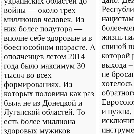
дано. Де
украинских областей до
Республи
войны — около трех
нацистам
миллионов человек. Из
более-ме
них более полутора —
жизнь нал
вполне себе здоровые и в
спиной п
боеспособном возрасте. А
которой 
ополченцев летом 2014
выхода –
года было максимум 30
не броса
тысяч во всех
хотелось
формированиях. Из
обратног
которых половина как раз
Евросоюз
была не из Донецкой и
и нужна,
Луганской областей. То
исключит
есть более миллиона
инструме
здоровых мужиков