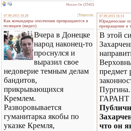
(3542)
Михаил Он
Репрессии
07.09.2015 16:28
07.09.2015 16:14
Как командиры ополчения превращаются в
Юридические по
полицаев (видео)
превращение в 
Вчера в Донецке
В этой с
народ наконец-то
Захарчен
проснулся и
направит
выразил свое
Верховны
недоверие темным делам
предмет 
бандитов,
законнос
прикрывающихся
Пургина.
Кремлем.
ГАРАНТ 
Разворовывается
Публичн
гуманитарка якобы по
Захарчен
указке Кремля,
что он я