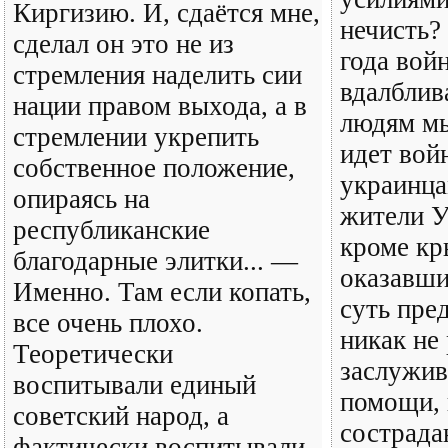
Киргизию. И, сдаётся мне,
нечисть?
сделал он это не из
года вой
стремления наделить сии
вдалблив
нации правом выхода, а в
людям мы
стремлении укрепить
идет вой
собственное положение,
украинца
опираясь на
жители У
республиканские
кроме кр
благодарные элитки... —
оказавш
Именно. Там если копать,
суть пре
все очень плохо.
никак не 
Теоретически
заслужив
воспитывали единый
помощи, 
советский народ, а
сострада
фактически воспитывали