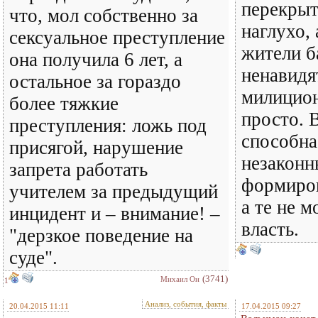
перекрыт
что, мол собственно за
наглухо,
сексуальное преступление
жители б
она получила 6 лет, а
ненавидя
остальное за гораздо
милицион
более тяжкие
просто. 
преступления: ложь под
способна
присягой, нарушение
незакон
запрета работать
формиров
учителем за предыдущий
а те не м
инцидент и – внимание! –
власть.
"дерзкое поведение на
суде".
(3741)
Михаил Он
1
Анализ, события, факты
20.04.2015 11:11
17.04.2015 09:27