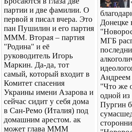
Бросаются в глаза две
партии и две фамилии. О
благодар
первой я писал вчера. Это
Донецке 
пан Пушилин и его партия
"Новорос
МММ. Вторая – партия
МГБ расп
"Родина" и её
последн
руководитель Игорь
алкоголи
Маркин. Да-да, тот
идеолого
самый, который входит в
Андреем 
Комитет спасения
"Что же 
Украины имени Азарова и
одной из
сейчас сидит у себя дома
Пургин 
в Сан-Ремо (Италия) под
сумасше
домашним арестом. ак
сторонни
может глава МММ