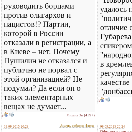
"Новорос
руководить борцами
удалось 
против олигархов и
"политич
нацистов!? Партии,
отличие 
которой в России
Губарева
отказали в регистрации, а
спикером
в Киеве – нет. Почему
"народно
Пушилин не отказался и
в кремл
публично не порвал с
регулярн
этой организацией? Не
качестве
подумал? Да если он о
"донбасс
таких элементарных
3
вещах не думает...
(4197)
Михаил Он
1
Анализ, события, факты
09.09.2015 20:29
09.09.2015 20:24
Официальное зая