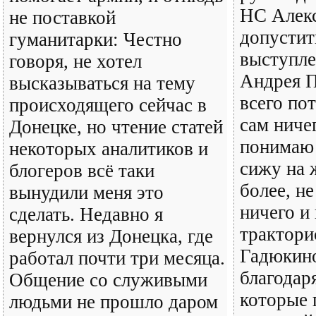
НС Алекс
не поставкой
допустит
гуманитарки: Честно
выступле
говоря, не хотел
Андрея П
высказываться на тему
всего пот
происходящего сейчас в
сам ничег
Донецке, но чтение статей
понимаю 
некоторых аналитиков и
сижу на 
блогеров всё таки
более, н
вынудили меня это
ничего и
сделать. Недавно я
трактори
вернулся из Донецка, где
Гадюкино
работал почти три месяца.
благодар
Общение со служивыми
которые 
людьми не прошло даром