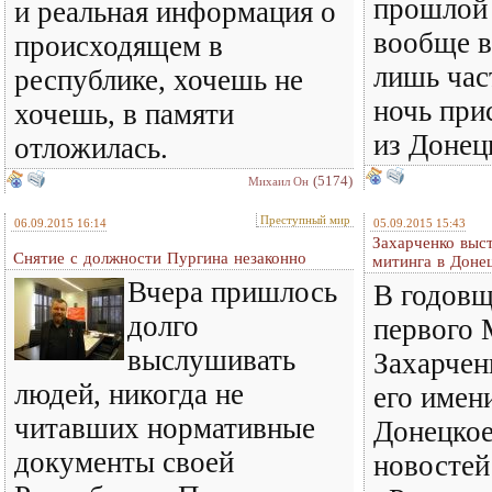
прошлой
и реальная информация о
вообще в
происходящем в
лишь час
республике, хочешь не
ночь при
хочешь, в памяти
из Доне
отложилась.
(5174)
Михаил Он
Преступный мир
06.09.2015 16:14
05.09.2015 15:43
Захарченко выс
Снятие с должности Пургина незаконно
митинга в Доне
Вчера пришлось
В годовщ
долго
первого 
выслушивать
Захарчен
людей, никогда не
его имен
читавших нормативные
Донецкое
документы своей
новостей