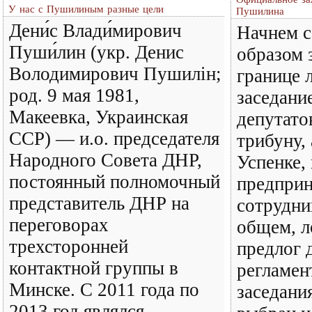
У нас с Пушилиным разные цели
Пушилина
Дени́с Влади́мирович
Начнем с
Пуши́лин (укр. Денис
образом 
Володимирович Пушилін;
границе 
род. 9 мая 1981,
заседани
Макеевка, Украинская
депутато
ССР) — и.о. председателя
трибуну, 
Народного Совета ДНР,
Успенке,
постоянный полномочный
предпри
представитель ДНР на
сотрудни
переговорах
общем, л
трехсторонней
предлог 
контактной группы в
регламен
Минске. С 2011 года по
заседани
2013 год являлся