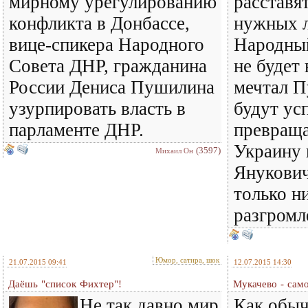
мирному урегулированию
расставя
конфликта в Донбассе,
нужных л
вице-спикера Народного
Народный
Совета ДНР, гражданина
не будет 
России Дениса Пушилина
мечтал П
узурпировать власть в
будут ус
парламенте ДНР.
превраща
Украину 
(3597)
Михаил Он
Янукович
только н
разгромл
Юмор, сатира, шок
21.07.2015 09:41
12.07.2015 14:30
Даёшь "список Фихтер"!
Мукачево - само
Не так давно мир
Как обыч