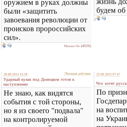
жизнь до
оружием в руках должны
будем о
были «защитить
завоевания революции от
2
происков пророссийских
сил».
(4020)
Михаил Он
Военные действия
28.09.2015 13:18
25.09.2015 07:47
Ударный кулак под Донецком готов к
Что хотят русск
наступлению
По приз
Не знаю, как видятся
Госдепа
события с той стороны,
на воспи
но я из своего "подвала"
на Украи
на контролируемой