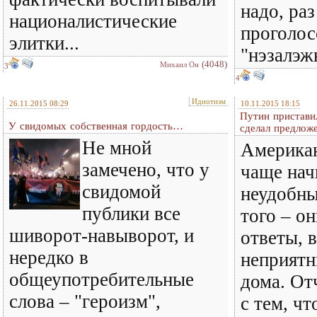
надо, раз
националистические
проголос
элитки...
"нэзалэж
(4048)
Михаил Он
3
4
Идиотизм
26.11.2015 08:29
10.11.2015 18:15
Путин пристави
У свидомых собственная гордость…
сделал предло
Не мной
Америка
замечено, что у
чаще нач
свидомой
неудобны
публики все
того – он
шиворот-навыворот, и
ответы, 
нередко в
неприятн
общеупотребительные
дома. От
слова – "героизм",
с тем, чт