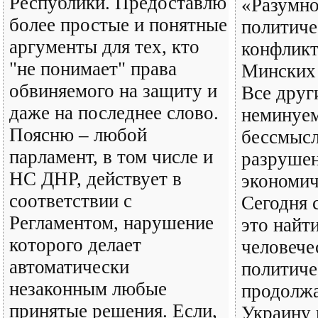
Республики. Предоставлю
«Разумно
более простые и понятные
политич
аргументы для тех, кто
конфликт
"не понимает" права
Минских 
обвиняемого на защиту и
Все друг
даже на последнее слово.
неминуем
Поясню – любой
бессмысл
парламент, в том числе и
разрушен
НС ДНР, действует в
экономич
соответствии с
Сегодня 
Регламентом, нарушение
это найти
которого делает
человече
автоматически
политиче
незаконным любые
продолжа
принятые решения. Если,
Украину