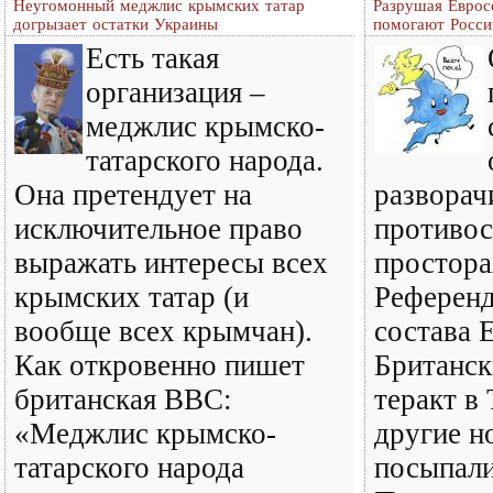
Неугомонный меджлис крымских татар
Разрушая Евро
догрызает остатки Украины
помогают Росси
Есть такая
организация –
меджлис крымско-
татарского народа.
Она претендует на
развора
исключительное право
противос
выражать интересы всех
простора
крымских татар (и
Референд
вообще всех крымчан).
состава 
Как откровенно пишет
Британск
британская ВВС:
теракт в
«Меджлис крымско-
другие н
татарского народа
посыпали