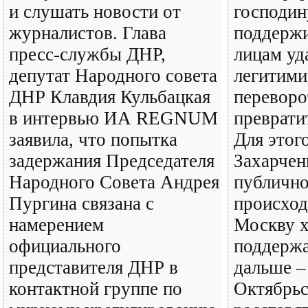
и слушать новости от
господи
журналистов. Глава
поддерж
пресс-службы ДНР,
лицам уд
депутат Народного совета
легитими
ДНР Клавдия Кульбацкая
переворо
в интервью ИА REGNUM
преврати
заявила, что попытка
Для этог
задержания Председателя
Захарчен
Народного Совета Андрея
публично
Пургина связана с
происход
намерением
Москву х
официального
поддержа
представителя ДНР в
дальше –
контактной группе по
Октябрь