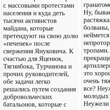
гранатоме
с массовыми протестами
Ну, быва
населения и куда деть
растяжка
тысячи активистов
болваны,
майдана, которые
неймется
претендуют на свою долю
непрото
«печенек» после
тропами.
свержения Януковича. К
прекраще
счастью для Яценюк,
артиллер
Тягнибока, Турчинова и
это хоро
прочих руководителей,
очень тя
обе задачи легко
все? Неу
решались путем создания
молодых 
добровольческих
Неужели 
батальонов, которые с