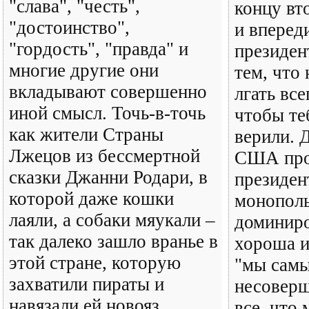
"слава", "честь",
концу вт
"достоинство",
и вперед
"гордость", "правда" и
президен
многие другие они
тем, что
вкладывают совершенно
лгать все
иной смысл. Точь-в-точь
чтобы те
как жители Страны
верили. Д
Лжецов из бессмертной
США про
сказки Джанни Родари, в
президен
которой даже кошки
монопол
лаяли, а собаки мяукали –
доминиро
так далеко зашло вранье в
хороша и
этой стране, которую
"мы самы
захватили пираты и
несоверш
навязали ей новояз,
все, что 