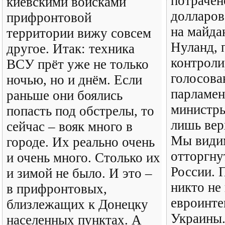
потрачен
киевскими войсками
долларов
прифронтовой
на майда
территории вижу совсем
Нуланд,
другое. Итак: техника
контрол
ВСУ прёт уже не только
голосова
ночью, но и днём. Если
парламен
раньше они боялись
министры
попасть под обстрелы, то
лишь вер
сейчас – вояк много в
Мы види
городе. Их реально очень
отторгну
и очень много. Столько их
России. 
и зимой не было. И это –
никто не
в прифронтовых,
евроинте
близлежащих к Донецку
Украины.
населенных пунктах. А