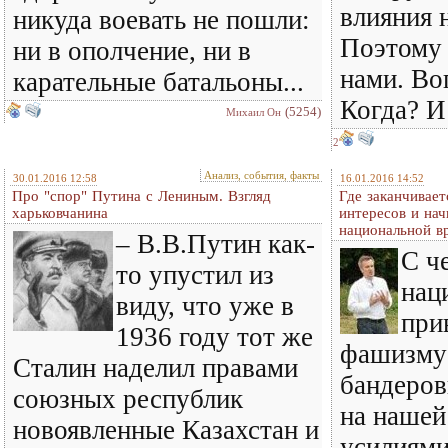
влияния 
никуда воевать не пошли:
Поэтому 
ни в ополчение, ни в
нами. Во
карательные батальоны...
Когда? И
(5254)
Михаил Он
2
Анализ, события, факты
30.01.2016 12:58
16.01.2016 14:52
Про "спор" Путина с Лениным. Взгляд
Где заканчивает
харьковчанина
интересов и нач
национальной в
– В.В.Путин как-
С ч
то упустил из
нац
виду, что уже в
при
1936 году тот же
фашизму 
Сталин наделил правами
бандеров
союзных республик
на нашей
новоявленные Казахстан и
усилиями