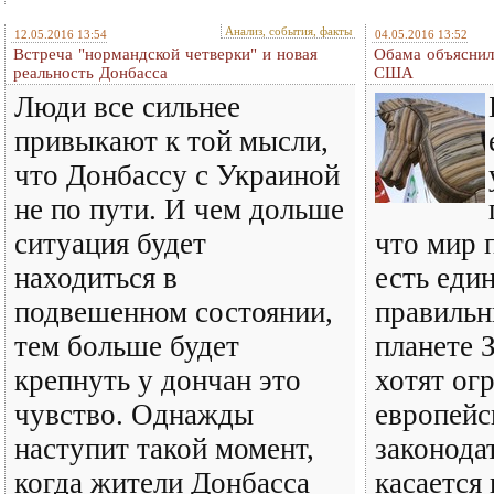
Анализ, события, факты
12.05.2016 13:54
04.05.2016 13:52
Встреча "нормандской четверки" и новая
Обама объяснил
реальность Донбасса
США
Люди все сильнее
привыкают к той мысли,
что Донбассу с Украиной
не по пути. И чем дольше
ситуация будет
что мир 
находиться в
есть еди
подвешенном состоянии,
правильн
тем больше будет
планете 
крепнуть у дончан это
хотят ог
чувство. Однажды
европейс
наступит такой момент,
законодат
когда жители Донбасса
касается