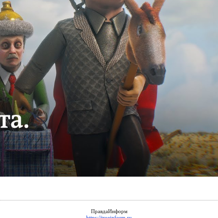
ПравдаИнформ
https://trueinform.ru