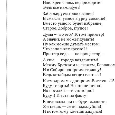
Или, хрен с ним, не приходите!
Элла все наколдует!
Заблокируем голосование!
В смысле, умное в урну сование!
Вместо умного будет избрание,
Старое, доброе, глупое!
Дума – что это? Тот же принтер!
А значит, не может думать!
Ну как можно думать местом,
Что заполняет кресло?!
Принтер ведь — не процессор…
А еще — города воздвигнем!
Между Братском и, скажем, Берлином
И в Сибири построим столицу!
Ведь китайцам негде селиться!
Космодром мы достроим Восточный!
Будут старты! Но это не точно!
Но посадки — и это точно!
Будут! И есть по факту!
К недовольным не будет жалости:
Улетаешь — лети, пожалуйста!
И потом кому хочешь жалуйся!