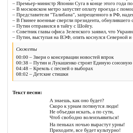
– Премьер-министр Японии Суга в конце этого года по
– В московском метро запустят оплату проезда с пом
– Представители "Талибана", запрещенного в РФ, над
– В Гвинее военные свергли президента, обнулившего 
– Путин отправился в тайгу с Шойгу.
– Советник главы офиса Зеленского заявил, что Украи
– Путин, выступая на ВЭФ, опять коснулся Северной и
Сюжеты
00:00 – Звери о консервации новостей впрок
00:38 – Путин и Лукашенко строят Единую союзную
04:48 – Кремль с песней о выборах
08:02 – Детские стишки
Текст песни:
А знаешь, как оно будет?
Скоро к урнам потянутся люди!
Не объедки искать, а по сути,
Чтоб свободно волеизъявиться!
На пеньках ночью вырастут урны!
Приходите, все будет культурно!