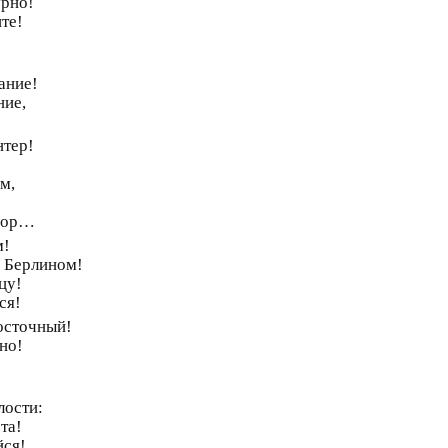
урно!
ите!
ание!
ние,
нтер!
м,
ссор…
м!
, Берлином!
цу!
ся!
осточный!
чно!
лости:
та!
йся!