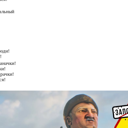
!
вальный
!
люди!
!
заначки!
ки!
арачки!
ся!