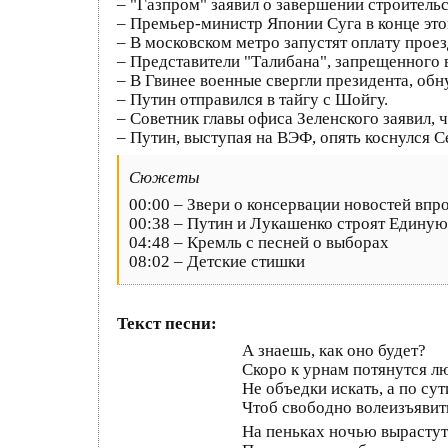
– "Газпром" заявил о завершении строительс
– Премьер-министр Японии Суга в конце это
– В московском метро запустят оплату прое
– Представители "Талибана", запрещенного 
– В Гвинее военные свергли президента, обн
– Путин отправился в тайгу с Шойгу.
– Советник главы офиса Зеленского заявил, 
– Путин, выступая на ВЭФ, опять коснулся 
Сюжеты
00:00 – Звери о консервации новостей впр
00:38 – Путин и Лукашенко строят Едину
04:48 – Кремль с песней о выборах
08:02 – Детские стишки
Текст песни:
А знаешь, как оно будет?
Скоро к урнам потянутся л
Не объедки искать, а по сут
Чтоб свободно волеизъявит
На пеньках ночью вырастут