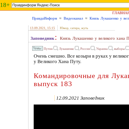
18+
ГЛАВНА
ПравдаИнформ
≈
Видеоканал
≈
Князь Лукашенко у вел
13.09.2021
, 15:15
Юмор, сатира, жуть
:
Заповедник
Князь Лукашенко у великого хана 
,
,
,
,
Путин
Лукашенко
Россия
Украина
выборы
Очень смешно. Все козыри в руках у великог
у Великого Хана Путу.
Командировочные для Лукаш
выпуск 183
12.09.2021 Заповедник