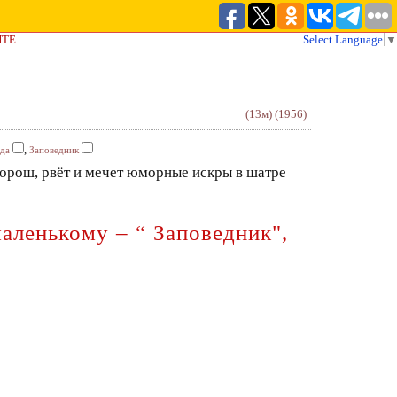
ЙТЕ
Select Language
▼
(13м)
(1956)
,
да
Заповедник
 хорош, рвёт и мечет юморные искры в шатре
аленькому – “ Заповедник",