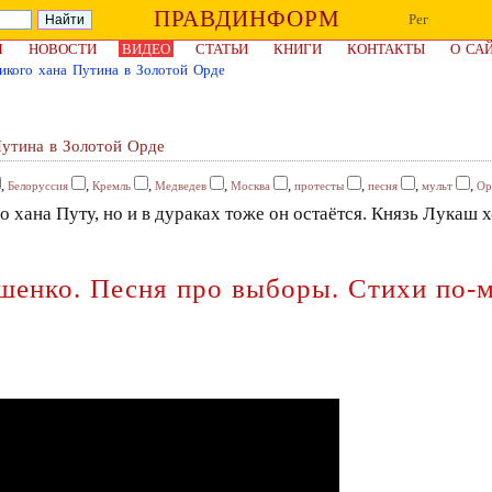
ПРАВДИНФОРМ
Рег
Я
НОВОСТИ
ВИДЕО
СТАТЬИ
КНИГИ
КОНТАКТЫ
О СА
икого хана Путина в Золотой Орде
Путина в Золотой Орде
,
,
,
,
,
,
,
,
Белоруссия
Кремль
Медведев
Москва
протесты
песня
мульт
Ор
о хана Путу, но и в дураках тоже он остаётся. Князь Лукаш
енко. Песня про выборы. Стихи по-м