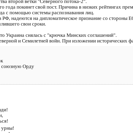
тва второй ветки "Северного потока-2".
го года покинет свой пост. Причина в низких рейтингах пре
зда с помощью системы распознавания лиц.
в РФ, надеются на дипломатическое признание со стороны Е
улившего свои сроки.
что Украина снялась с "крючка Минских соглашений".
Северной и Семилетней войн. При изложении исторических фа
ок
ю союзную Орду
юди!
и,
ься!
 урны!