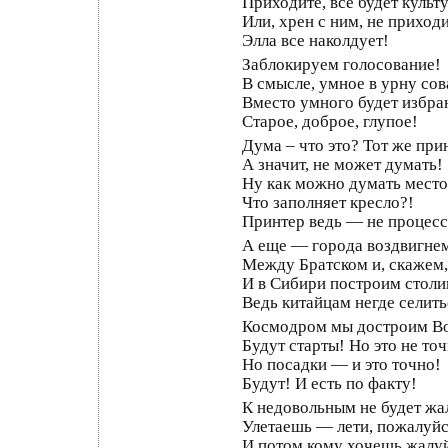
Приходите, все будет культ
Или, хрен с ним, не приход
Элла все наколдует!
Заблокируем голосование!
В смысле, умное в урну сов
Вместо умного будет избра
Старое, доброе, глупое!
Дума – что это? Тот же при
А значит, не может думать!
Ну как можно думать место
Что заполняет кресло?!
Принтер ведь — не проце
А еще — города воздвигне
Между Братском и, скажем
И в Сибири построим столи
Ведь китайцам негде селить
Космодром мы достроим В
Будут старты! Но это не то
Но посадки — и это точно!
Будут! И есть по факту!
К недовольным не будет жа
Улетаешь — лети, пожалуйс
И потом кому хочешь жалу