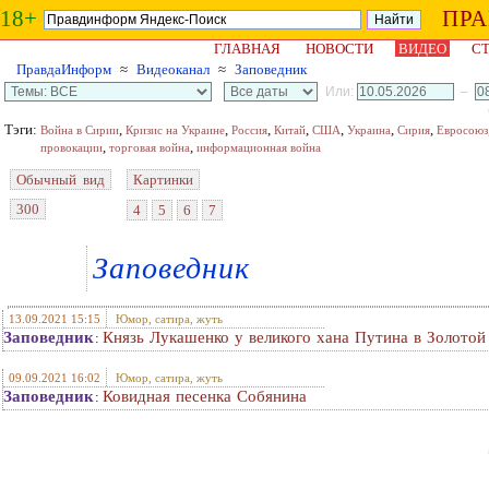
18+
ПР
ГЛАВНАЯ
НОВОСТИ
ВИДЕО
СТ
ПравдаИнформ
≈
Видеоканал
≈
Заповедник
Или:
–
Тэги:
,
,
,
,
,
,
,
Война в Сирии
Кризис на Украине
Россия
Китай
США
Украина
Сирия
Евросоюз
,
,
провокации
торговая война
информационная война
Обычный вид
Картинки
300
4
5
6
7
Заповедник
13.09.2021 15:15
Юмор, сатира, жуть
Заповедник
Князь Лукашенко у великого хана Путина в Золотой
:
09.09.2021 16:02
Юмор, сатира, жуть
Заповедник
Ковидная песенка Собянина
: