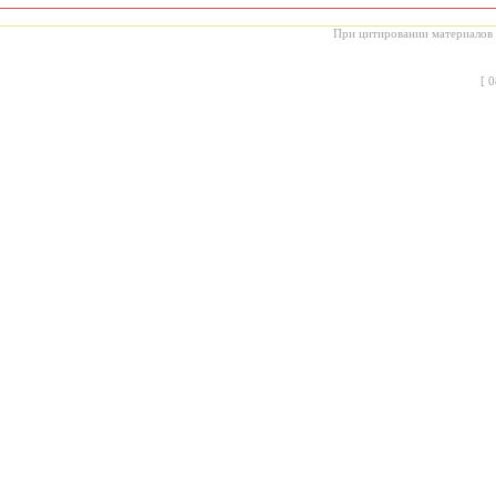
При цитировании материалов с
[
0