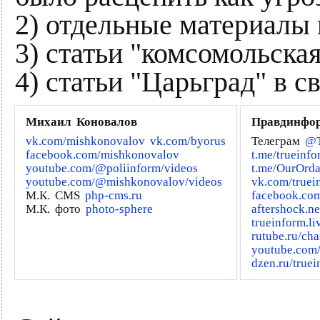
2) отдельные материалы 
3) статьи "комсомольская
4) статьи "Царьград" в 
Михаил Коновалов
Правдинфо
vk.com/mishkonovalov
vk.com/byorus
Телеграм
@T
facebook.com/mishkonovalov
t.me/trueinf
youtube.com/@poliinform/videos
t.me/OurOrd
youtube.com/@mishkonovalov/videos
vk.com/truei
М.К. CMS
php-cms.ru
facebook.com
М.К. фото
photo-sphere
aftershock.n
trueinform.li
rutube.ru/ch
youtube.com
dzen.ru/truei