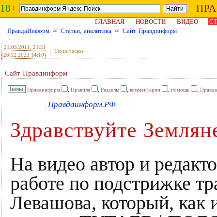
18+
ПР
ГЛАВНАЯ
НОВОСТИ
ВИДЕО
СТ
ПравдаИнформ
≈
Статьи, аналитика
≈
Сайт Правдинформ
21.03.2011
, 21:21
Техническое
(26.12.2023 14:10)
Сайт Правдинформ
,
,
,
,
,
Правдинформ
Правила
Разделы
комментарии
помощь
Правд
Правдаинформ.РФ
Здравствуйте Землян
На видео автор и редак
работе по подстрижке тр
Левашова, который, как 