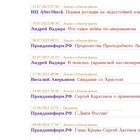
12.07.2023 07:34
Анализ события факты
ИЦ AfterShock
Первая ротация на ледостойкой п
:
10.07.2023 08:39
Анализ события факты
Андрей Ваджра
Что такое война по-американски
:
06.07.2023 08:15
Анализ события факты
Правдаинформ.РФ
Пророчества Преподобного Ла
:
02.07.2023 16:23
Анализ события факты
Андрей Ваджра
В поисках украинской пассионарн
:
17.06.2023 08:06
Анализ события факты
Виталий Аверьянов
Свидание со Христом
:
14.06.2023 16:50
Анализ события факты
Правдаинформ.РФ
Сергей Караганов о применен
:
12.06.2023 22:55
Праздник
Правдаинформ.РФ
С Днём России!
:
09.06.2023 17:50
Анализ события факты
Правдаинформ.РФ
Глава Крыма Сергей Аксёнов о
: