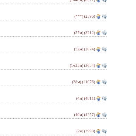
(***)
(2596)
(57м)
(3212)
(52м)
(2074)
(1ч25м)
(3054)
(28м)
(11076)
(4м)
(4811)
(49м)
(4257)
(2ч)
(3998)