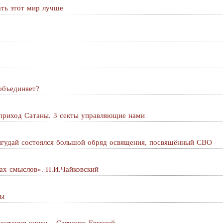
ать этот мир лучше
объединяет?
приход Сатаны. 3 секты управляющие нами
Онгудай состоялся большой обряд освящения, посвящённый СВО
ках смыслов». П.И.Чайковский
ды