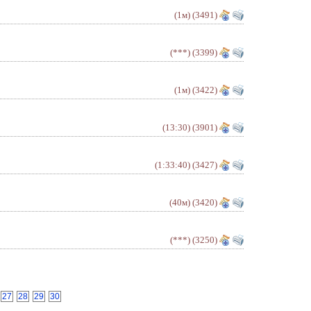
(1м)
(3491)
(***)
(3399)
(1м)
(3422)
(13:30)
(3901)
(1:33:40)
(3427)
(40м)
(3420)
(***)
(3250)
27
28
29
30