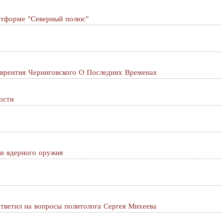
латформе "Северный полюс"
врентия Черниговского О Последних Временах
ости
ии ядерного оружия
тветил на вопросы политолога Сергея Михеева