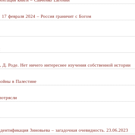
ентация книги – Савченко Евгений
7 февраля 2024 – Россия граничит с Богом
и
о, Д. Роде. Нет ничего интереснее изучения собственной истории
войны в Палестине
потрясли
идентификация Зиновьева – загадочная очевидность. 23.06.2023