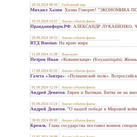
20.10.2024 00:50
Глобальный мир
Михаил Хазин
Хазин Говорит! "ЭКОНОМИКА ПО-
:
19.10.2024 14:22
Анализ события факты
Правдаинформ.РФ
АЛЕКСАНДР ЛУКАШЕНКО. Чем 
:
29.09.2024 16:52
Анализ события факты
RTД Russian
На краю мира
:
11.09.2024 11:38
Видеоклип
Петров Иван
«Кояанискаци» (Koyaanisqatsi; Жизнь
:
17.08.2024 01:32
Анализ события факты
Газета «Завтра»
«Пушкинский полк». Всероссийск
:
01.06.2024 12:19
Анализ события факты
Андрей Девятов
Евреи и Ватикан. Битва не на жиз
:
01.06.2024 11:24
Анализ события факты
Андрей Девятов
"О нашей победе в Мировой войн
:
30.05.2024 09:00
Анализ события факты
Кремль
Глава государства поставил воинов спецо
:
15.05.2024 16:09
Анализ события факты