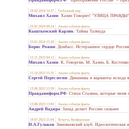
Правдаинформ.РФ
"Преображение России" – През
:
19.02.2024 14:57
Глобальный мир
Михаил Хазин
Хазин Говорит! "УЛИЦА ПРАВДЫ" 1
:
25.01.2024 09:24
Анализ события факты
Кыштымский Карлик
Тайны Талмуда
:
23.01.2024 15:29
Анализ события факты
Борис Рожин
Донбасс. Истерзанное сердце Росси
:
12.11.2023 04:12
Анализ события факты
Михаил Хазин
К. Геворгян, М. Хазин, Б. Костенк
:
15.10.2023 15:31
Анализ события факты
Сергей Переслегин
Динамика и варианты исхода 
:
13.08.2023 13:39
Анализ события факты
Правдаинформ.РФ
Стихи Сталина, которые меня 
:
13.08.2023 13:03
Анализ события факты
Андрей Ваджра
Запад делает Россию сильнее
:
19.07.2023 21:04
Встреча, Конференция
И.А.Гулаков
Зиновьевский клуб. Идеологическая 
: