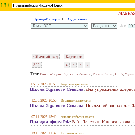
18+
ГЛАВНА
ПравдаИнформ
≈
Видеоканал
Или:
Обычный вид
Картинки
300
4
5
6
7
Тэги:
,
,
,
,
,
Война в Сирии
Кризис на Украине
Россия
Китай
США
Украи
05.07.2026 16:59
Бедствие,трагедия
Школа Здравого Смысла
Для упреждения ядерной
:
12.06.2026 20:56
Военные технологии
Школа Здравого Смысла
Последний звонок для З
:
07.11.2025 15:49
Анализ события факты
Правдаинформ.РФ
В.А. Лепехин. Как реализоват
:
19.10.2025 11:37
Глобальный мир