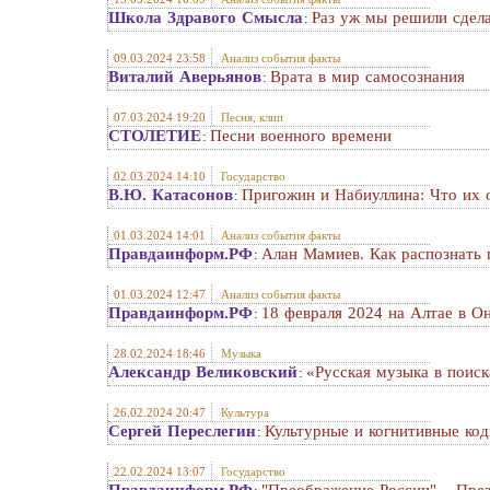
Школа Здравого Смысла
Раз уж мы решили сдел
:
09.03.2024 23:58
Анализ события факты
Виталий Аверьянов
Врата в мир самосознания
:
07.03.2024 19:20
Песня, клип
СТОЛЕТИЕ
Песни военного времени
:
02.03.2024 14:10
Государство
В.Ю. Катасонов
Пригожин и Набиуллина: Что их 
:
01.03.2024 14:01
Анализ события факты
Правдаинформ.РФ
Алан Мамиев. Как распознать 
:
01.03.2024 12:47
Анализ события факты
Правдаинформ.РФ
18 февраля 2024 на Алтае в 
:
28.02.2024 18:46
Музыка
Александр Великовский
«Русская музыка в поис
:
26.02.2024 20:47
Культура
Сергей Переслегин
Культурные и когнитивные ко
:
22.02.2024 13:07
Государство