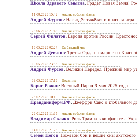
Школа Здравого Смысла
Грядёт Новая Земля! Ро
:
11.08.2025 15:42
Анализ события факты
Андрей Фурсов
Нас ждёт тяжёлая и опасная игра
:
25.06.2025 21:46
Анализ события факты
Сергей Филатов
Европа против России. Крестоно
:
15.05.2025 02:27
Глобальный мир
Андрей Девятов
Третья Орда на марше на Красно
:
09.05.2025 23:53
Анализ события факты
Андрей Фурсов
Великий Передел. Прежний мир уш
:
09.05.2025 17:15
Праздник
Борис Рожин
Военный Парад 9 мая 2025 года
:
23.02.2025 10:10
Анализ события факты
Правдаинформ.РФ
Джеффри Сакс о глобальном д
:
26.01.2025 11:35
Анализ события факты
Владимир Скачко
Роль Трампа в конфликте с Укр
:
04.01.2025 21:23
Анализ события факты
Семён Пегов
Ножевой бой и вещие сны якутского
: