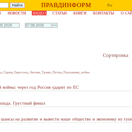
ПРАВДИНФОРМ
Рег
Я
НОВОСТИ
ВИДЕО
СТАТЬИ
КНИГИ
КОНТАКТЫ
О СА
–
Сортировка
,
,
,
,
,
,
,
на
Сирия
Евросоюз
Англия
Трамп
Путин
Порошенко
война
 войны: через год Россия ударит по ЕС
апада. Грустный финал
ь шансы на развитие и вывести наше общество и экономику из туп