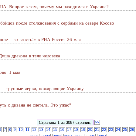
ША: Вопрос в том, почему мы находимся в Украине?
бойцов после столкновения с сербами на севере Косово
шие – во власть!» в РИА Россия 26 мая
уша дракона в теле человека
ово. 1 мая
а – трупные черви, пожирающие Украину
уть с дивана не слетела. Это ужас"
>>
6
7
8
9
10
11
12
13
14
15
16
17
18
19
20
21
22
23
24
25
26