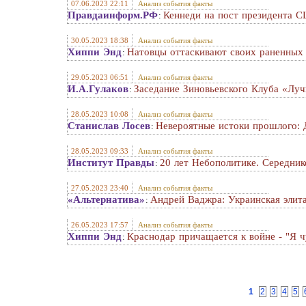
07.06.2023 22:11
Анализ события факты
Правдаинформ.РФ
Кеннеди на пост президента С
:
30.05.2023 18:38
Анализ события факты
Хиппи Энд
Натовцы оттаскивают своих раненных 
:
29.05.2023 06:51
Анализ события факты
И.А.Гулаков
Заседание Зиновьевского Клуба «Луч
:
28.05.2023 10:08
Анализ события факты
Станислав Лосев
Невероятные истоки прошлого: Д
:
28.05.2023 09:33
Анализ события факты
Институт Правды
20 лет Небополитике. Середник
:
27.05.2023 23:40
Анализ события факты
«Альтернатива»
Андрей Ваджра: Украинская элит
:
26.05.2023 17:57
Анализ события факты
Хиппи Энд
Краснодар причащается к войне - "Я ч
:
1
2
3
4
5