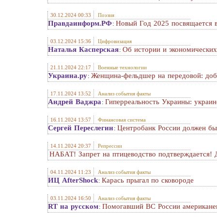
30.12.2024 00:33
Поэзия
Правдаинформ.РФ
Новый Год 2025 посвящается
:
03.12.2024 15:36
Цифровизация
Наталья Касперская
Об истории и экономических
:
21.11.2024 22:17
Военные технологии
Украина.ру
Женщина-фельдшер на передовой: добр
:
17.11.2024 13:52
Анализ события факты
Андрей Ваджра
Гиперреальность Украины: украин
:
16.11.2024 13:57
Финансовая система
Сергей Переслегин
Центробанк России должен бы
:
14.11.2024 20:37
Репрессии
НАБАТ! Запрет на птицеводство подтверждается
04.11.2024 11:23
Анализ события факты
ИЦ AfterShock
Карась прыгал по сковороде
:
03.11.2024 16:50
Анализ события факты
RT на русском
Помогавший ВС России американец
: