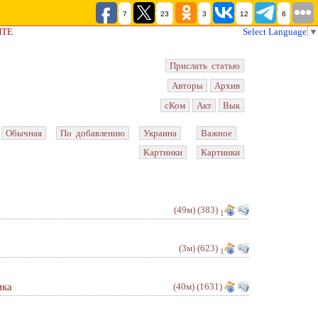
7
23
3
12
6
ЙТЕ
Select Language
▼
Прислать статью
Авторы
Архив
сКом
Акт
Вык
Обычная
По добавлению
Украина
Важное
Картинки
Картинки
(49м)
(383)
1
(3м)
(623)
1
ика
(40м)
(1631)