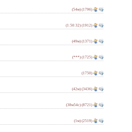
(54м)
(1796)
(1:50:32)
(1912)
(49м)
(1371)
(***)
(1725)
(1750)
(42м)
(3436)
(38м54с)
(8721)
(1м)
(2519)