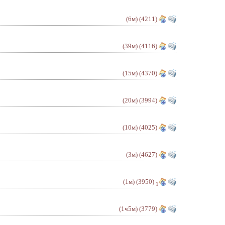
(6м)
(4211)
(39м)
(4116)
(15м)
(4370)
(20м)
(3994)
(10м)
(4025)
(3м)
(4627)
(1м)
(3950)
1
(1ч5м)
(3779)