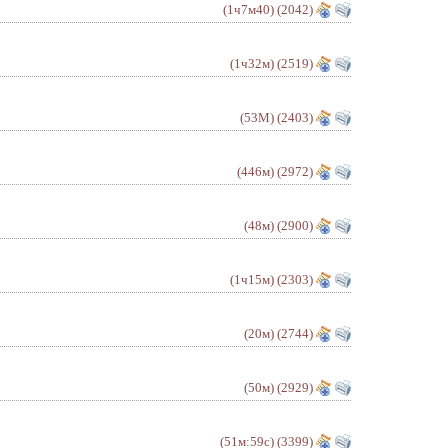
(1ч7м40)
(2042)
(1ч32м)
(2519)
(53М)
(2403)
(446м)
(2972)
(48м)
(2900)
(1ч15м)
(2303)
(20м)
(2744)
(50м)
(2929)
(51м:59с)
(3399)