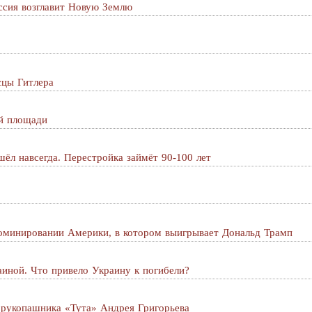
ссия возглавит Новую Землю
сцы Гитлера
й площади
ёл навсегда. Перестройка займёт 90-100 лет
оминировании Америки, в котором выигрывает Дональд Трамп
аиной. Что привело Украину к погибели?
 рукопашника «Тута» Андрея Григорьева