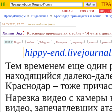
18+
ПР
ГЛАВНАЯ
НОВОСТИ
ВИДЕО
ПравдаИнформ
≈
Видеоканал
≈
Краснодар причащается к войне - "Я чу
26.05.2023
, 17:57
Анализ события факты
:
Хиппи Энд
Краснодар причащается к войне - "Я чуть с диван
,
,
,
,
,
,
Видео
война
Telegram
Телеграм
аэропорт
власть
ракеты
hippy-end.livejourna
Тем временем еще один 
находящийся далеко-дал
Краснодар – тоже причас
Нарезка видео с камеры
видео, запечатлевших ат