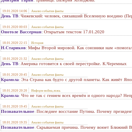
Дмитрий Таран
Травница. Валерия Холодкова.
:
19.01.2020 14:06
Анализ события факты
День ТВ
Чижевский: человек, связавший Вселенную воедино (Пе
:
19.01.2020 00:03
Анализ события факты
Онотоле Вассерман
Открытым текстом 17.01.2020
:
18.01.2020 22:15
История
Н.Стариков
Мифы Второй мировой. Как союзники нам «помога
:
18.01.2020 21:32
Анализ события факты
День ТВ
Америка готовится к своей перестройке. К.Черемных
:
18.01.2020 20:45
Анализ события факты
Крамола
Эта Страна как будто с другой планеты. Как живёт Яп
:
18.01.2020 20:20
Информ-война,ложь
Крамола
Что не так с гением всех времён и одного народа? Не
:
18.01.2020 19:45
Анализ события факты
Познавательное
Последнее восстание Путина. Почему президен
:
18.01.2020 19:35
Анализ события факты
Познавательное
Скрываемая причина. Почему воюет Ближний В
: