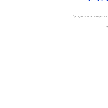
3091
3092
3
При цитировании материалов с
[
0