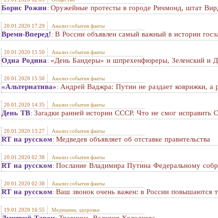
Борис Рожин
Оружейные протесты в городе Ричмонд, штат Ви
:
20.01.2020 17:29
Анализ события факты
Время-Вперед!
В России объявлен самый важный в истории госза
:
20.01.2020 15:50
Анализ события факты
Одна Родина
«День Бандеры» и шпрехенфюреры, Зеленский и Д
:
20.01.2020 15:50
Анализ события факты
«Альтернатива»
Андрей Ваджра: Путин не раздает коврижки, а
:
20.01.2020 14:35
Анализ события факты
День ТВ
Загадки ранней истории СССР. Что не смог исправить 
:
20.01.2020 13:27
Анализ события факты
RT на русском
Медведев объявляет об отставке правительства
:
20.01.2020 02:38
Анализ события факты
RT на русском
Послание Владимира Путина Федеральному соб
:
20.01.2020 02:38
Анализ события факты
RT на русском
Ваш звонок очень важен: в России повышаются 
:
19.01.2020 16:55
Медицина, здоровье