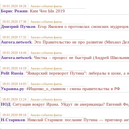
18.01.2020 18:26
Анализ события факты
Борис Рожин
Ким Чен Ын 2019
:
18.01.2020 17:36
Анализ события факты
Дмитрий Пучков
Егор Яковлев о протоколах сионских мудрецов
:
18.01.2020 17:32
Анализ события факты
Aurora.network
Это Правительство не про развитие (Михаил Дел
:
18.01.2020 14:44
Анализ события факты
Aurora.network
Чистка – процесс не быстрый (Андрей Школьник
:
18.01.2020 14:19
Анализ события факты
Polit Russia
"Январский переворот Путина": либералы в шоке, а 
:
18.01.2020 14:03
Анализ события факты
Украина.ру
#Ищенко_о_главном : смена правительства в РФ
:
18.01.2020 13:24
Анализ события факты
НОД
Ситуация вокруг Ирана. Уйдут ли американцы? Евгений Фе
:
18.01.2020 09:16
Анализ события факты
Н.Стариков
Николай Стариков: послание Путина — приговор ан
: