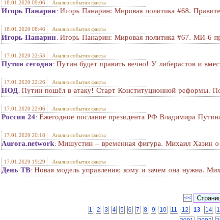
18.01.2020 09:06
Анализ события факты
Игорь Панарин
Игорь Панарин: Мировая политика #68. Правит
:
18.01.2020 08:46
Анализ события факты
Игорь Панарин
Игорь Панарин: Мировая политика #67. МИ-6 п
:
17.01.2020 22:53
Анализ события факты
Путин сегодня
Путин будет править вечно! У либерастов и вме
:
17.01.2020 22:26
Анализ события факты
НОД
Путин пошёл в атаку! Старт Конституционной реформы. П
:
17.01.2020 22:06
Анализ события факты
Россия 24
Ежегодное послание президента РФ Владимира Пути
:
17.01.2020 20:18
Анализ события факты
Aurora.network
Мишустин – временная фигура. Михаил Хазин о
:
17.01.2020 19:29
Анализ события факты
День ТВ
Новая модель управления: кому и зачем она нужна. Ми
:
<<
1
2
3
4
5
6
7
8
9
10
11
12
13
14
1