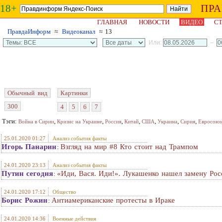
18+
ПР
ГЛАВНАЯ
НОВОСТИ
ВИДЕО
СТ
ПравдаИнформ
≈
Видеоканал
≈ 13
Или:
–
Обычный вид
Картинки
300
4
5
6
7
Тэги:
,
,
,
,
,
,
,
Война в Сирии
Кризис на Украине
Россия
Китай
США
Украина
Сирия
Евросоюз
25.01.2020 01:27
Анализ события факты
Игорь Панарин
Взгляд на мир #8 Кто стоит над Трампом
:
24.01.2020 23:13
Анализ события факты
Путин сегодня
«Иди, Вася. Иди!». Лукашенко нашел замену Рос
:
24.01.2020 17:12
Общество
Борис Рожин
Антиамериканские протесты в Ираке
:
24.01.2020 14:36
Военные действия