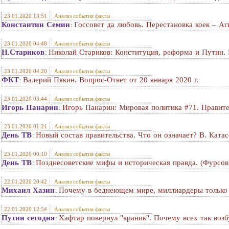
23.01.2020 13:51
Анализ события факты
Константин Семин
Госсовет да любовь. Перестановка коек – А
:
23.01.2020 04:48
Анализ события факты
Н.Стариков
Николай Стариков: Конституция, реформа и Путин. 
:
23.01.2020 04:20
Анализ события факты
ФКТ
Валерий Пякин. Вопрос-Ответ от 20 января 2020 г.
:
23.01.2020 03:44
Анализ события факты
Игорь Панарин
Игорь Панарин: Мировая политика #71. Правите
:
23.01.2020 01:21
Анализ события факты
День ТВ
Новый состав правительства. Что он означает? В. Катас
:
23.01.2020 00:10
Анализ события факты
День ТВ
Позднесоветские мифы и историческая правда. (Фурсов
:
22.01.2020 20:42
Анализ события факты
Михаил Хазин
Почему в беднеющем мире, миллиардеры только 
:
22.01.2020 12:54
Анализ события факты
Путин сегодня
Хафтар повернул "краник". Почему всех так воз
: