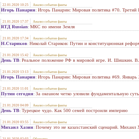
22.01.2020 10:25
Анализ события факты
Игорь Панарин
Игорь Панарин: Мировая политика #70. Третий
:
21.01.2020 17:37
Анализ события факты
RTД Russian
МКС по имени Земля
:
21.01.2020 17:34
Анализ события факты
Н.Стариков
Николай Стариков: Путин и конституционная рефор
:
21.01.2020 15:42
Анализ события факты
День ТВ
Реальное положение РФ в мировой игре. И. Шишкин. В
:
21.01.2020 13:13
Анализ события факты
Игорь Панарин
Игорь Панарин: Мировая политика #69. Январь 
:
21.01.2020 11:01
Анализ события факты
Путин сегодня
За океаном четко уловили фундаментальную сут
:
21.01.2020 04:09
Анализ события факты
День ТВ
Турецкое чудо. Как 500 семей построили империю
:
21.01.2020 03:55
Анализ события факты
Михаил Хазин
Почему это не казахстанский сценарий. Михаил 
:
21.01.2020 02:03
Общество