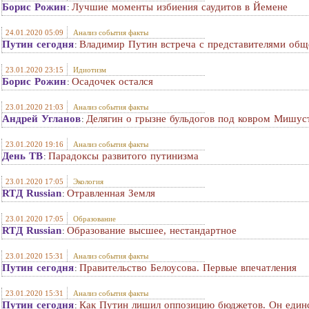
Борис Рожин
Лучшие моменты избиения саудитов в Йемене
:
24.01.2020 05:09
Анализ события факты
Путин сегодня
Владимир Путин встреча с представителями общ
:
23.01.2020 23:15
Идиотизм
Борис Рожин
Осадочек остался
:
23.01.2020 21:03
Анализ события факты
Андрей Угланов
Делягин о грызне бульдогов под ковром Мишус
:
23.01.2020 19:16
Анализ события факты
День ТВ
Парадоксы развитого путинизма
:
23.01.2020 17:05
Экология
RTД Russian
Отравленная Земля
:
23.01.2020 17:05
Образование
RTД Russian
Образование высшее, нестандартное
:
23.01.2020 15:31
Анализ события факты
Путин сегодня
Правительство Белоусова. Первые впечатления
:
23.01.2020 15:31
Анализ события факты
Путин сегодня
Как Путин лишил оппозицию бюджетов. Он единст
: