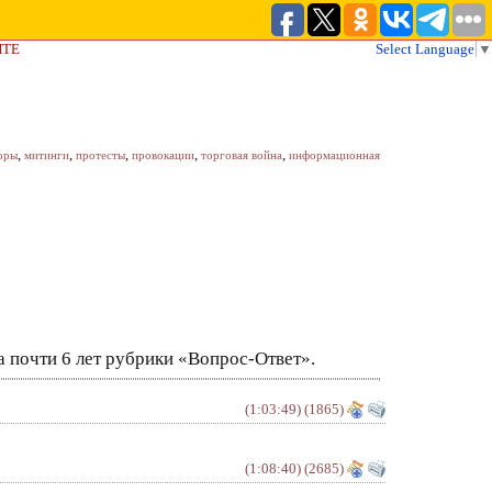
ЙТЕ
Select Language
▼
,
,
,
,
,
оры
митинги
протесты
провокации
торговая война
информационная
 почти 6 лет рубрики «Вопрос-Ответ».
(1:03:49)
(1865)
(1:08:40)
(2685)