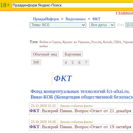
18+
ГЛАВНА
ПравдаИнформ
≈
Видеоканал
≈
ФКТ
Или:
Тэги:
,
,
,
,
,
Война в Сирии
Кризис на Украине
Россия
Китай
США
Украи
война
Обычный вид
Картинки
300
4
5
6
7
ФКТ
Фонд концептуальных технологий fct-altai.ru
.
Вики-КОБ (Концепция общественной безопасно
25.12.2020 22:22
Анализ события факты
ФКТ
Валерий Пякин. Вопрос-Ответ от 21 декабря 
:
23.10.2020 16:26
Анализ события факты
ФКТ
Валерий Пякин. Вопрос-Ответ от 19 октября 
: