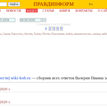
ПРАВДИНФОРМ
Рег
Я
НОВОСТИ
ВИДЕО
СТАТЬИ
КНИГИ
КОНТАКТЫ
О СА
–
Страница 1 из 5 страниц.
1
2
3
4
5
,
,
,
,
,
,
,
,
,
,
на
Сирия
Евросоюз
Англия
Трамп
Путин
Порошенко
война
вмешательство
хакеры
выб
сти) wiki-kob.ru
— сборник всех ответов Валерия Пякина за
2020 г.
2020 г.