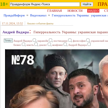
18+
ПР
ГЛАВНАЯ
НОВОСТИ
ВИДЕО
СТ
ПравдаИнформ
≈
Видеоканал
≈
Гиперреальность Украины: украинская
17.11.2024
, 13:52
Анализ события факты
:
Андрей Ваджра
Гиперреальность Украины: украинская паран
,
,
,
,
Андрей Ваджра
паранойя
постмодерн
философия
украинский н
,
,
,
,
бизнес
власть
диалог
конфликт
Андрей Ваджра