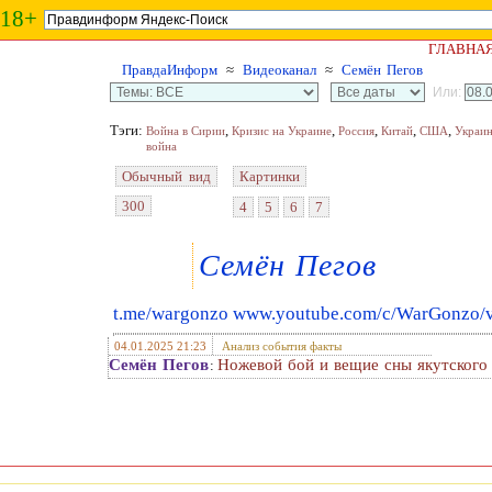
18+
ГЛАВНА
ПравдаИнформ
≈
Видеоканал
≈
Семён Пегов
Или:
Тэги:
,
,
,
,
,
Война в Сирии
Кризис на Украине
Россия
Китай
США
Украи
война
Обычный вид
Картинки
300
4
5
6
7
Семён Пегов
t.me/wargonzo
www.youtube.com/c/WarGonzo/v
04.01.2025 21:23
Анализ события факты
Семён Пегов
Ножевой бой и вещие сны якутского
: