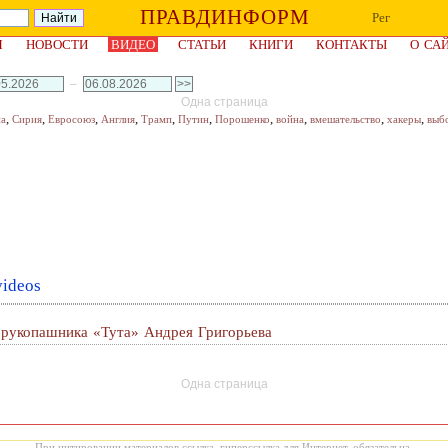
ПРАВДИНФОРМ
Рег
Я
НОВОСТИ
ВИДЕО
СТАТЬИ
КНИГИ
КОНТАКТЫ
О СА
–
Одна страница
,
,
,
,
,
,
,
,
,
,
на
Сирия
Евросоюз
Англия
Трамп
Путин
Порошенко
война
вмешательство
хакеры
выб
ideos
 рукопашника «Тута» Андрея Григорьева
Одна страница
При цитировании материалов ссылка, гиперссылка для Интернет, обязательна.