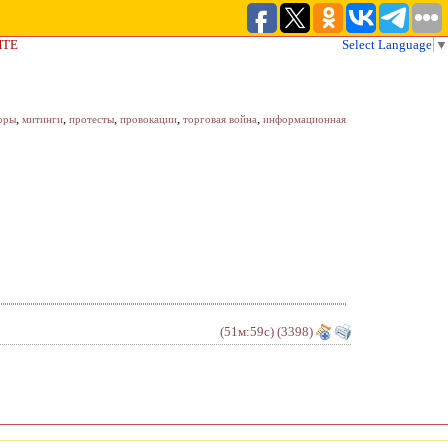
ЙТЕ
Select Language
▼
,
,
,
,
,
оры
митинги
протесты
провокации
торговая война
информационная
(51м:59с)
(3398)