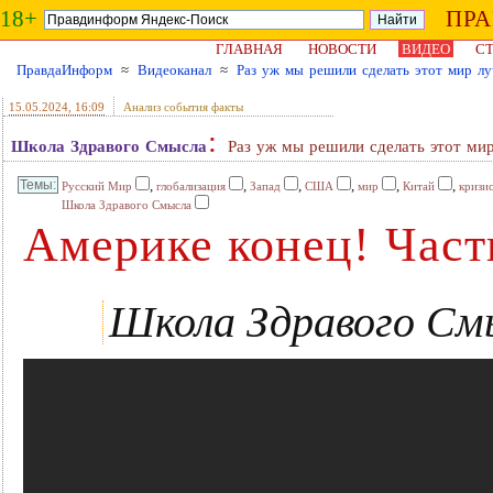
18+
ПР
ГЛАВНАЯ
НОВОСТИ
ВИДЕО
СТ
ПравдаИнформ
≈
Видеоканал
≈
Раз уж мы решили сделать этот мир л
15.05.2024
, 16:09
Анализ события факты
:
Школа Здравого Смысла
Раз уж мы решили сделать этот ми
,
,
,
,
,
,
Русский Мир
глобализация
Запад
США
мир
Китай
кризи
Школа Здравого Смысла
Америке конец! Част
Школа Здравого Смы