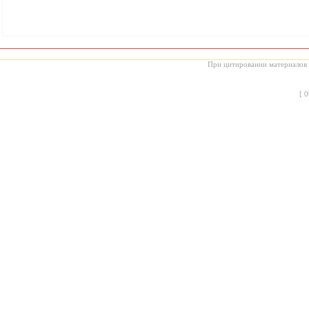
При цитировании материалов с
[
0