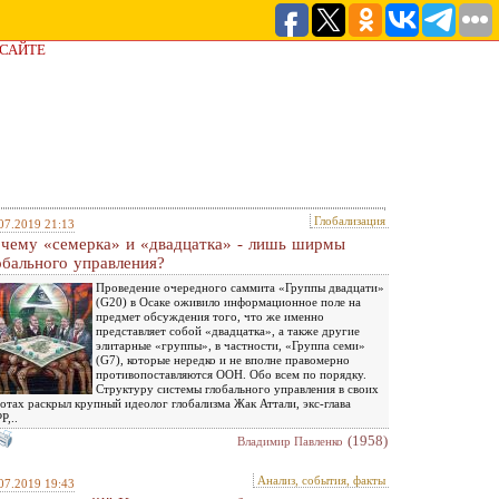
 САЙТЕ
Глобализация
07.2019 21:13
чему «семерка» и «двадцатка» - лишь ширмы
обального управления?
Проведение очередного саммита «Группы двадцати»
(G20) в Осаке оживило информационное поле на
предмет обсуждения того, что же именно
представляет собой «двадцатка», а также другие
элитарные «группы», в частности, «Группа семи»
(G7), которые нередко и не вполне правомерно
противопоставляются ООН. Обо всем по порядку.
Структуру системы глобального управления в своих
отах раскрыл крупный идеолог глобализма Жак Аттали, экс-глава
Р,..
(1958)
Владимир Павленко
Анализ, события, факты
07.2019 19:43