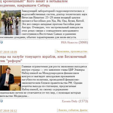
д кромешный!" Кого винят в небывалом
воднении, накрывшем Сибирь
Заведующий лабораторией гидроэнергетических и
водохозяйственных систем, доктор технических наук
Вячеслав Никитин: 25−29 июня мощный циклон
прошел в бассейнах рек Уда, Ия, Ока, Белая, Китой.
Это все северо-западные притоки бассейна реки
Ангара. Очевидно, что экстремальный паводок на
этих реках связан с совпадением запоздавшего
снеготаяния в Восточных Саянах и ранними
енсивными дождями, обычно характерными для июля-августа.
(3066)
РИА Новости
Экономика, производство
07.2019 18:09
нцы на палубе тонущего корабля, или Бесконечный
пик "реформ"
Главные ограничения для роста экономики находятся
внутри страны — это заявление главы ЦБР Эльвиры
Набиуллиной на Международном финансовом
конгрессе выглядит запоздалым признанием
пагубности политики, проводимой финансово-
экономическим блоком правительства РФ. Однако
рецепты выхода из стагнации, предлагаемые
Набиуллиной, по своему содержанию
нципиально ничем не отличаются от тех мер, с помощью которых
вительство Медведева...
(1573)
Eurasia Daily
Анализ, события, факты
07.2019 16:12