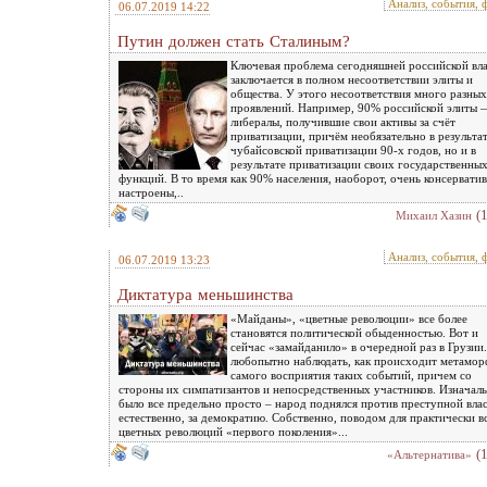
Анализ, события, 
06.07.2019 14:22
Путин должен стать Сталиным?
Ключевая проблема сегодняшней российской вл
заключается в полном несоответствии элиты и
общества. У этого несоответствия много разных
проявлений. Например, 90% российской элиты 
либералы, получившие свои активы за счёт
приватизации, причём необязательно в результа
чубайсовской приватизации 90-х годов, но и в
результате приватизации своих государственны
функций. В то время как 90% населения, наоборот, очень консервати
настроены,..
(
Михаил Хазин
Анализ, события, 
06.07.2019 13:23
Диктатура меньшинства
«Майданы», «цветные революции» все более
становятся политической обыденностью. Вот и
сейчас «замайданило» в очередной раз в Грузии
любопытно наблюдать, как происходит метамор
самого восприятия таких событий, причем со
стороны их симпатизантов и непосредственных участников. Изначал
было все предельно просто – народ поднялся против преступной влас
естественно, за демократию. Собственно, поводом для практически в
цветных революций «первого поколения»...
(
«Альтернатива»