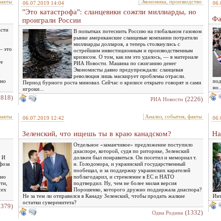
факты
Экономика, производство
06.07.2019 14:04
06.
"Это катастрофа": сланцевики сожгли миллиарды, но
Фа
проиграли России
асти
В попытках потеснить Россию на глобальном газовом
рынке американские сланцевые компании потратили
миллиарды долларов, а теперь столкнулись с
— это
острейшим инвестиционным и производственным
кризисом. О том, как им это удалось, — в материале
те
РИА Новости. Машина по сжиганию денег
Экономисты давно предупреждали: сланцевая
х
революция лишь маскирует проблемы отрасли.
вно
под
Период бурного роста миновал. Сейчас о кризисе открыто говорят и сами
но..
игроки...
1818)
(2226)
РИА Новости
факты
Анализ, события, факты
06.07.2019 12:42
06.
Зеленский, что ищешь ты в краю канадском?
Ha
Отдельное «заманчивое» предложение поступило
диаспоре, которой, судя по риторике, Зеленский
. И
должен был понравиться. Он посетил и мемориал т.
фоза
н. Голодомора, и украинский государственный
пообещал, и за поддержку украинских карателей
ьно
поблагодарил, и стремление в ЕС и НАТО
ти,
подтвердил. Ну, чем не более милая версия
сех
Порошенко, которого дружно поддержала диаспора?
Не за тем ли отправился в Канаду Зеленский, чтобы продать жалкие
Инт
остатки суверенитета?
1379)
(1332)
Одна Родина