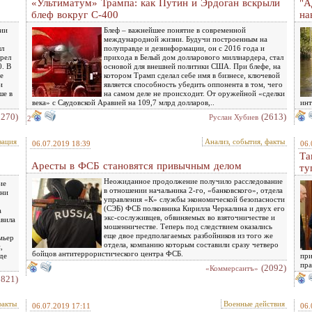
«Ультиматум» Трампа: как Путин и Эрдоган вскрыли
"А
блеф вокруг С-400
на
ции
Блеф – важнейшее понятие в современной
международной жизни. Будучи построенным на
ыл
полуправде и дезинформации, он с 2016 года и
рел
прихода в Белый дом долларового миллиардера, стал
. В
основой для внешней политики США. При блефе, на
е
котором Трамп сделал себе имя в бизнесе, ключевой
и
является способность убедить оппонента в том, чего
ше в
на самом деле не происходит. От оружейной «сделки
века» с Саудовской Аравией на 109,7 млрд долларов,..
инт
2270)
(2613)
Руслан Хубиев
2
зация
Анализ, события, факты
06.07.2019 18:39
06.
Та
Аресты в ФСБ становятся привычным делом
ту
Неожиданное продолжение получило расследование
ие
в отношении начальника 2-го, «банковского», отдела
Они
управления «К» службы экономической безопасности
(СЭБ) ФСБ полковника Кирилла Черкалина и двух его
а
экс-сослуживцев, обвиняемых во взяточничестве и
авила
мошенничестве. Теперь под следствием оказались
еще двое предполагаемых разбойников из того же
мьер
отдела, компанию которым составили сразу четверо
,
бойцов антитеррористического центра ФСБ.
де
при
пра
(2092)
«Коммерсантъ»
1821)
факты
Военные действия
06.07.2019 17:11
06.