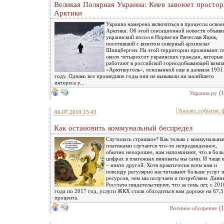
Великая Полярная Украина: Киев завоюет просто
Арктики
Украина намерена включиться в процессы освое
Арктики. Об этой сенсационной новости объяви
украинский посол в Норвегии Вячеслав Яцюк,
посетивший с визитом северный архипелаг
Шпицберген. На этой территории проживают с
около четырехсот украинских граждан, которые
работают в российской горнодобывающей комп
«Арктикуголь», основанной еще в далеком 1931
году. Однако все прошедшие годы они не вызывали ни малейшего
интереса у...
(
Украина.ру
Анализ, события, 
06.07.2019 15:43
Как остановить коммунальный беспредел
Случилось страшное? Как только с коммунальн
платежами случается что-то непредвиденное,
обычно нехорошее, нам напоминают, что в бол
цифрах в платежках виноваты мы сами. И чаще 
– никто другой. Хотя практически всем нам и
повсюду регулярно насчитывают больше услуг 
ресурсов, чем мы получаем и потребляем. Данн
Росстата свидетельствуют, что за семь лет, с 201
года по 2017 год, услуги ЖКХ стали обходиться нам дороже на 67,5
процента.
(
Военное обозрение