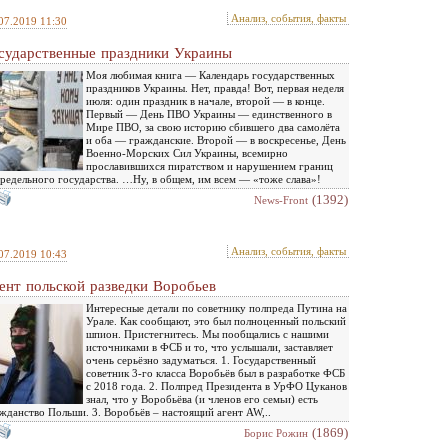
Анализ, события, факты
07.2019 11:30
сударственные праздники Украины
Моя любимая книга — Календарь государственных
праздников Украины. Нет, правда! Вот, первая неделя
июля: один праздник в начале, второй — в конце.
Первый — День ПВО Украины — единственного в
Мире ПВО, за свою историю сбившего два самолёта
и оба — гражданские. Второй — в воскресенье, День
Военно-Морских Сил Украины, всемирно
прославившихся пиратством и нарушением границ
редельного государства. …Ну, в общем, им всем — «тоже слава»!
(1392)
News-Front
Анализ, события, факты
07.2019 10:43
ент польской разведки Воробьев
Интересные детали по советнику полпреда Путина на
Урале. Как сообщают, это был полноценный польский
шпион. Пристегнитесь. Мы пообщались с нашими
источниками в ФСБ и то, что услышали, заставляет
очень серьёзно задуматься. 1. Государственный
советник 3-го класса Воробьёв был в разработке ФСБ
с 2018 года. 2. Полпред Президента в УрФО Цуканов
знал, что у Воробьёва (и членов его семьи) есть
жданство Польши. 3. Воробьёв – настоящий агент AW,..
(1869)
Борис Рожин