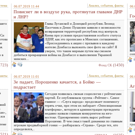
стема
Анализ, события, факты
06.07.2019 11:44
06.
Повиснет ли в воздухе рука, протянутая главами ДНР
Го
и ЛНР?
вшего
Главы Луганской и Донецкой республик Леонид
Пасечник и Денис Пушилин заявили о возможности
возвращения территорий республик под контроль
 Си
Киева при условии предоставления особого статуса
отова
ЛДНР, как это прописано в Минских соглашениях.
не
«Присоединяюсь к акции с призывов к каждому
я.
жителю Донбасса выложить свое фото на сайт! Я
уверен, что таким мирным путем мы сможем
соп
о в
добиться прекращения войны на Донбассе и выполнения Украиной
минских...
1723)
(1450)
Фонд СК
факты
Анализ, события, факты
06.07.2019 11:01
06.
Зе падает, Порошенко качается, а Бойко —
Аг
подрастает
А
Сегодня появилась свежая социология с рейтингами
партий. Ее опубликовала группа «Рейтинг». Самое
главное — «Слуга народа» продолжает понемногу
шний
терять очки, при этом их набирает «Оппозиционная
х
платформа», которую в администрации президента
ан»,
недавно назвали главным конкурентом на юго-
лся
востоке. Одновременно опять вырос рейтинг
Порошенко. В чем смысл такой динамики по главным
теме
гра
игрокам предвыборной гонки — разбиралась «Страна». Среди тех, кто
определился,..
1521)