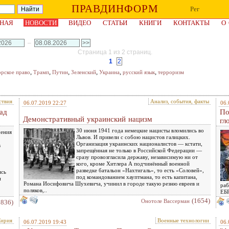
ПРАВДИНФОРМ
Рег
НАЯ
НОВОСТИ
ВИДЕО
СТАТЬИ
КНИГИ
КОНТАКТЫ
О
–
Страница 1 из 2 страниц.
1
2
,
,
,
,
,
,
орское право
Трамп
Путин
Зеленский
Украина
русский язык
терроризм
ствия
Анализ, события, факты
06.07.2019 22:27
06.
ад
По
Демонстративный украинский нацизм
гл
30 июня 1941 года немецкие нацисты вломились во
чения
Львов. И привели с собою нацистов галицких.
Организация украинских националистов — кстати,
в
запрещённая не только в Российской Федерации —
сразу провозгласила державу, независимую ни от
кого, кроме Хитлера А подчинённый военной
разведке батальон «Нахтигаль», то есть «Соловей»,
ясь
под командованием хауптмана, то есть капитана,
и
Романа Иосифовича Шухевича, учинил в городе такую резню евреев и
раб
поляков,..
ЕБР
(1654)
Онотоле Вассерман
1836)
ирия
Военные технологии
06.07.2019 19:43
06.