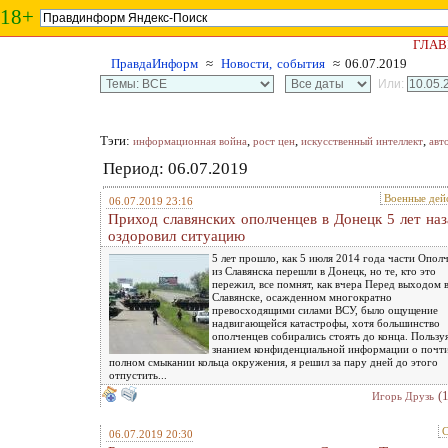
18+
ГЛАВ
ПравдаИнформ
≈
Новости, события
≈ 06.07.2019
Или:
Тэги:
,
,
,
информационная война
рост цен
искусственный интеллект
авт
Период: 06.07.2019
Военные дей
06.07.2019 23:16
Приход славянских ополченцев в Донецк 5 лет наз
оздоровил ситуацию
5 лет прошло, как 5 июля 2014 года части Опол
из Славянска перешли в Донецк, но те, кто это
пережил, все помнят, как вчера Перед выходом 
Славянске, осажденном многократно
превосходящими силами ВСУ, было ощущение
надвигающейся катастрофы, хотя большинство
ополченцев собирались стоять до конца. Пользу
знанием конфиденциальной информации о почт
полном смыкании кольца окружения, я решил за пару дней до этого
отпустить...
(
Игорь Друзь
С
06.07.2019 20:30