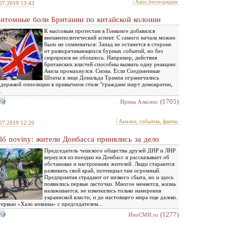
Хаос,беспорядки
07.2019 13:43
нтомные боли Британии по китайской колонии
К массовым протестам в Гонконге добавился
внешнеполитический аспект. С самого начала можно
было не сомневаться: Запад не останется в стороне
от разворачивающихся бурных событий, но без
сюрпризов не обошлось. Например, действия
британских властей способны вызвать одну реакцию:
Акела промахнулся. Снова. Если Соединенные
Штаты в лице Дональда Трампа ограничились
держкой оппозиции в привычном стиле "граждане ищут демократии,
.
(1705)
Ирина Алкснис
Анализ, события, факты
07.2019 12:20
ló noviny: жители Донбасса принялись за дело
Председатель чешского общества друзей ДНР и ЛНР
вернулся из поездки на Донбасс и рассказывает об
обстановке и настроениях жителей. Люди стараются
развивать свой край, потенциал там огромный.
Предприятия страдают от низкого сбыта, но и здесь
появились первые ласточки. Многое меняется, жизнь
налаживается, не изменились только намерения
украинской власти, и до настоящего мира еще далеко.
ервью «Хало новины» с председателем...
(1277)
ИноСМИ.ru