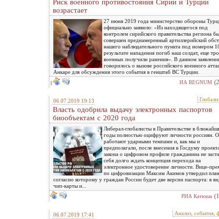
Риск военного противостояния Сирии и Турции
возрастает
27 июня 2019 года министерство обороны Тур
официально заявило: «Из находящегося под
контролем сирийского правительства региона б
совершен преднамеренный артиллерийский обст
нашего наблюдательного пункта под номером 10
результате нападения погиб наш солдат, еще тро
военных получили ранения». В данном заявлени
говорилось о вызове российского военного атта
Анкаре для обсуждения этого события в генштаб ВС Турции.
(
ИА REGNUM
1
Глобали
06.07.2019 19:13
Власть одобрила выдачу электронных паспортов
биообъектам с 2020 года
Либерал-глобалисты в Правительстве в ближайш
годы полностью оцифруют личности россиян. 
работают ударными темпами и, как мы и
предполагали, после внесения в Госдуму проект
закона о цифровом профиле гражданина не заст
себя долго ждать концепция перехода на
электронное удостоверение личности. Вице-пре
по цифровизации Максим Акимов утвердил план
согласно которому у граждан России будет две версии паспорта: в ви
чип-карты и...
(
РИА Катюша
Анализ, события, 
06.07.2019 17:41