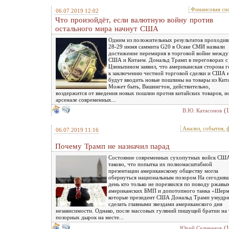
Финансовая си
06.07.2019 12:02
Что произойдёт, если валютную войну против
остального мира начнут США
Одним из положительных результатов проходи
28-29 июня саммита G20 в Осаке СМИ назвали
достижение перемирия в торговой войне между
США и Китаем. Дональд Трамп в переговорах с
Цзиньпином заявил, что американская сторона г
к заключению честной торговой сделки и США 
будут вводить новые пошлины на товары из Кита
Может быть, Вашингтон, действительно,
воздержится от введения новых пошлин против китайских товаров, н
арсенале современных...
(
В.Ю. Катасонов
Анализ, события, 
06.07.2019 11:16
Почему Трамп не назначил парад
Состояние современных сухопутных войск СШ
таково, что попытка их полномасштабной
презентации американскому обществу могла
обернуться национальным позором На сегодня
день кто только не порезвился по поводу ржавы
американских БМП и допотопного танка «Шерм
которые президент США Дональд Трамп умудри
сделать главными звездами американского дня
независимости. Однако, после массовых гуляний пишущей братии на 
позорных дырок на месте...
(
Юрий Селиванов