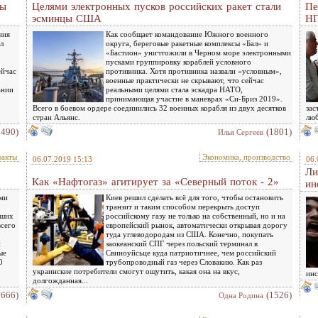
ры
Целями электронных пусков российских ракет стали
Пе
эсминцы США
Н
ния
Как сообщает командование Южного военного
л
округа, береговые ракетные комплексы «Бал» и
«Бастион» уничтожили в Черном море электронными
пусками группировку кораблей условного
ейчас
противника. Хотя противника назвали «условным»,
военные практически не скрывают, что сейчас
ании
реальными целями стала эскадра НАТО,
принимающая участие в маневрах «Си-Бриз 2019».
Всего в боевом ордере соединились 32 военных корабля из двух десятков
зас
стран Альянс.
люб
1490)
(1801)
Илья Сергеев
факты
Экономика, производство
06.07.2019 15:13
06.
Ли
Как «Нафтогаз» агитирует за «Северный поток - 2»
ин
ыми
Киев решил сделать всё для того, чтобы остановить
транзит и таким способом перекрыть доступ
ьших
российскому газу не только на собственный, но и на
всего
европейский рынок, автоматически открывая дорогу
туда углеводородам из США. Конечно, покупать
и
заокеанский СПГ через польский терминал в
ые
Свиноуйсьце куда патриотичнее, чем российский
0
трубопроводный газ через Словакию. Как раз
украинские потребители смогут ощутить, какая она на вкус,
инс
долгожданная...
1666)
(1526)
Одна Родина