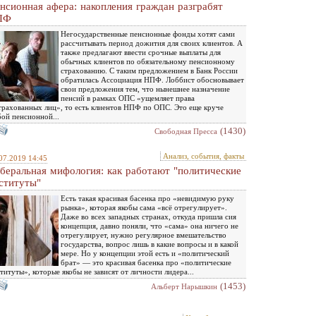
нсионная афера: накопления граждан разграбят
ПФ
Негосударственные пенсионные фонды хотят сами
рассчитывать период дожития для своих клиентов. А
также предлагают ввести срочные выплаты для
обычных клиентов по обязательному пенсионному
страхованию. С таким предложением в Банк России
обратилась Ассоциация НПФ. Лоббист обосновывает
свои предложения тем, что нынешнее назначение
пенсий в рамках ОПС «ущемляет права
трахованных лиц», то есть клиентов НПФ по ОПС. Это еще круче
ой пенсионной...
(1430)
Свободная Пресса
Анализ, события, факты
07.2019 14:45
беральная мифология: как работают "политические
ституты"
Есть такая красивая басенка про «невидимую руку
рынка», которая якобы сама «всё отрегулирует».
Даже во всех западных странах, откуда пришла сия
концепция, давно поняли, что «сама» она ничего не
отрегулирует, нужно регулярное вмешательство
государства, вопрос лишь в какие вопросы и в какой
мере. Но у концепции этой есть и «политический
брат» — это красивая басенка про «политические
титуты», которые якобы не зависят от личности лидера...
(1453)
Альберт Нарышкин