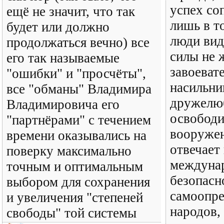
успех со
ещё не значит, что так
лишь в т
будет или должно
люди вид
продолжаться вечно) все
силы не 
его так называемые
завоеват
"ошибки" и "просчёты",
насильни
все "обманы" Владимира
дружелю
Владимировича его
освободи
"партнёрами" с течением
вооруже
времени оказывались на
отвечает
поверку максимально
междуна
точным и оптимальным
безопасн
выбором для сохранения
самоопре
и увеличения "степеней
народов,
свободы" той системы