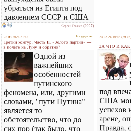
убраться из Египта под
давлением СССР и США
(2007)
Сергей Глазьев
Государство
25.03.2026 21:42
24.03.26 10:43
(29.03
Третий контур. Часть II. «Золото партии» —
ЗА ЧТО И КА
в полёте на Луну и обратно?
Одной из
важнейших
особенностей
путинского
под впеч
феномена, или, другими
США мог
словами, "пути Путина"
успехов 
является то
арене, оп
обстоятельство, что до
Правда, о
сих пор (так было, что