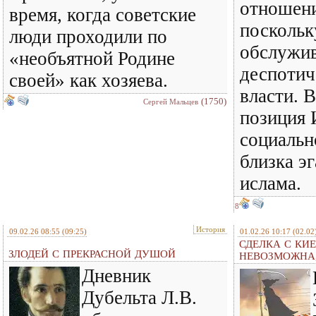
отношени
время, когда советские
поскольк
люди проходили по
обслужив
«необъятной Родине
деспотич
своей» как хозяева.
власти. 
(1750)
Сергей Мальцев
позиция 
социальн
близка э
ислама.
8
История
09.02.26 08:55
(09:25)
01.02.26 10:17
(02.02
СДЕЛКА С КИ
ЗЛОДЕЙ С ПРЕКРАСНОЙ ДУШОЙ
НЕВОЗМОЖНА,
Дневник
Дубельта Л.В.