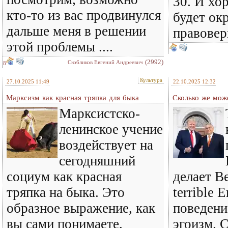
30. И хо
кто-то из вас продвинулся
будет ок
дальше меня в решении
правовер
этой проблемы ....
(2992)
Скобликов Евгений Андреевич
8
Культура
27.10.2025 11:49
22.10.2025 12:32
Марксизм как красная тряпка для быка
Сколько же може
Марксистско-
ленинское учение
воздействует на
сегодняшний
социум как красная
делает В
тряпка на быка. Это
terrible 
образное выражение, как
поведени
вы сами понимаете,
эгоизм. С