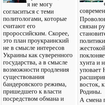
я не могу
современ
согласиться с теми
политологами, которые
Проволок
считают его
связан р
пророссийским. Скорее,
становит
это план проукраинский
политики
не в смысле интересов
жестокой
Украины как суверенного
поклоняе
государства, а в смысле
хунта и 
возможности продления
уповает
существования
расшири
бандеровского режима,
восток, 
пришедшего к власти
Родины.
посредством обмана и
А смена 