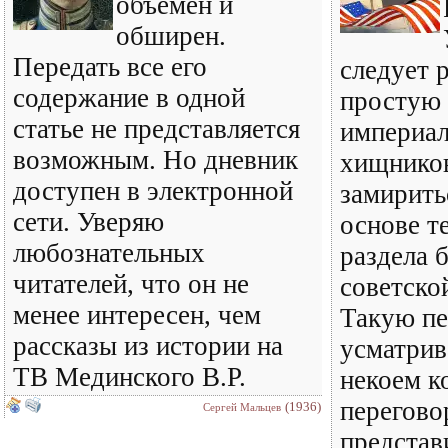
объемен и
обширен.
Передать все его
следует 
содержание в одной
простую 
статье не представляется
империал
возможным. Но дневник
хищнико
доступен в электронной
замирить
сети. Уверяю
основе т
любознательных
раздела 
читателей, что он не
советско
менее интересен, чем
Такую пе
рассказы из истории на
усматрив
ТВ Мединского В.Р.
некоем к
перегово
(1936)
Сергей Мальцев
представ