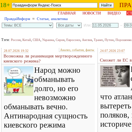
18+
ПР
ГЛАВНАЯ
НОВОСТИ
ВИДЕО
СТ
ПравдаИнформ
≈
Статьи, аналитика
Или:
–
Тэги:
,
,
,
,
,
,
,
,
,
Россия
Китай
США
Украина
Сирия
Евросоюз
Англия
Трамп
Путин
Порошенко
Анализ, события, факты
28.07.2026 19:32
24.07.2026 23:07
Возможна ли реанимация мертворожденного
Сможет ли ЕС в
киевского режима?
Народ можно
обманывать
долго, но его
что атла
невозможно
вытереть
обманывать вечно.
поляков,
Антинародная сущность
историче
киевского режима