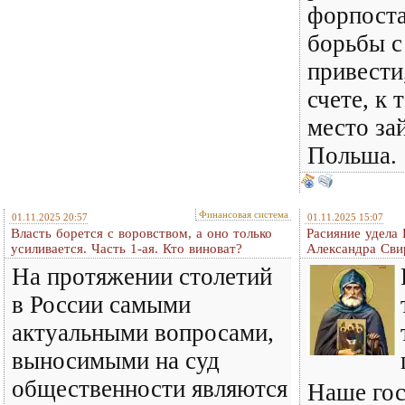
форпост
борьбы с
привести
счете, к 
место за
Польша.
Финансовая система
01.11.2025 20:57
01.11.2025 15:07
Власть борется с воровством, а оно только
Расияние удела
усиливается. Часть 1-ая. Кто виноват?
Александра Сви
На протяжении столетий
в России самыми
актуальными вопросами,
выносимыми на суд
общественности являются
Наше гос