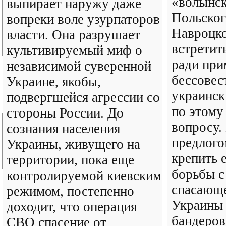
«волынск
выпирает наружу даже
Польског
вопреки воле узурпаторов
Навроцко
власти. Она разрушает
встретит
культивируемый миф о
ради при
независимой суверенной
бессове
Украине, якобы,
украинс
подвергшейся агрессии со
по этому
стороны России. До
вопросу.
сознания населения
предлого
Украины, живущего на
крепить 
территории, пока еще
борьбы с
контролируемой киевским
спасающе
режимом, постепенно
Украины 
доходит, что операция
бандеров
СВО спасение от