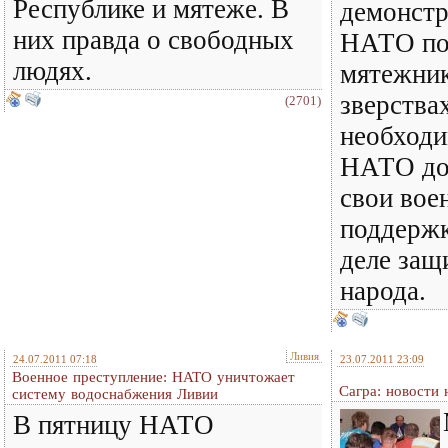
Республике и мятеже. В
демонстр
них правда о свободных
НАТО по
людях.
мятежник
зверства
(2701)
необходи
НАТО до
свои вое
поддержк
деле защ
народа.
Ливия
24.07.2011 07:18
23.07.2011 23:09
Военное преступление: НATO уничтожает
Сагра: новости 
систему водоснабжения Ливии
В пятницу НАТО