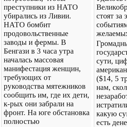
преступники из НАТО
Великобр
убирались из Ливии.
стоят за 
НАТО бомбит
событиям
продовольственные
желаемых
заводы и фермы. В
Громадн
Бенгази в 3 часа утра
государс
началась массовая
сути, ци
манифестация женщин,
американ
требующих от
($14, 5 т
руководства мятежников
нам, ско
сообщить им, где их дети,
незарабо
к-рых они забрали на
истрати
фронт. На юге обстановка
какую су
полностью
есть дене