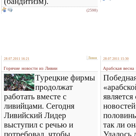
(бандитизм).
(2598)
Ливия
28.07.2011 16:21
28.07.2011 15:30
Горячие новости из Ливии
Арабская весна 
Турецкие фирмы
Победная
продолжат
«арабско
работать вместе с
является
ливийцами. Сегодня
новостей
Ливийский Лидер
половины
выступил с речью и
так ли о
потребовал, чтобы
Удалось