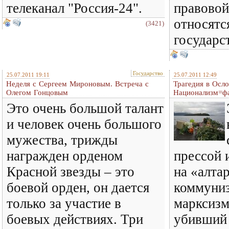
телеканал "Россия-24".
правовой
относятс
(3421)
государс
Государство
25.07.2011 19:11
25.07.2011 12:49
Неделя с Сергеем Мироновым. Встреча с
Трагедия в Осло
Олегом Гонцовым
Национализм=ф
Это очень большой талант
и человек очень большого
мужества, трижды
награжден орденом
прессой 
Красной звезды – это
на «алта
боевой орден, он дается
коммуни
только за участие в
марксизм
боевых действиях. Три
убивший 