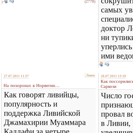
сокрушит
(2778)
1
самых у
специали
доктор Л
ни тупик
уперлись
ими ведо
Ливия
27.07.2011 11:57
26.07.2011 13:19
Как поссорилис
На похоронах в Норвегии…
Саркози
Как говорят ливийцы,
Число го
популярность и
признаю
поддержка Ливийской
провал в
Джамахирии Муаммара
в Ливии,
Каддафи за четыре
увеличив