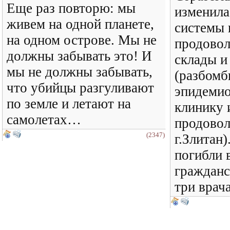
Еще раз повторю: мы
изменила
живем на одной планете,
системы 
на одном острове. Мы не
продовол
должны забывать это! И
склады и
мы не должны забывать,
(разбомб
что убийцы разгуливают
эпидеми
по земле и летают на
клинику 
самолетах…
продовол
(2347)
г.Злитан)
погибли 
гражданс
три врача