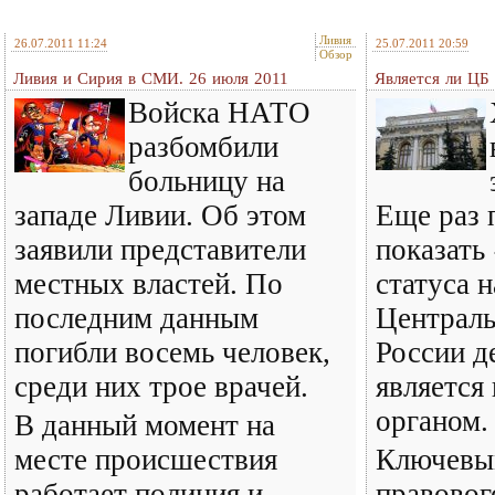
Ливия
26.07.2011 11:24
25.07.2011 20:59
Обзор
Ливия и Сирия в СМИ. 26 июля 2011
Является ли ЦБ
Войска НАТО
разбомбили
больницу на
западе Ливии. Об этом
Еще раз 
заявили представители
показать
местных властей. По
статуса 
последним данным
Централь
погибли восемь человек,
России д
среди них трое врачей.
является
органом.
В данный момент на
месте происшествия
Ключевы
работает полиция и
правовог