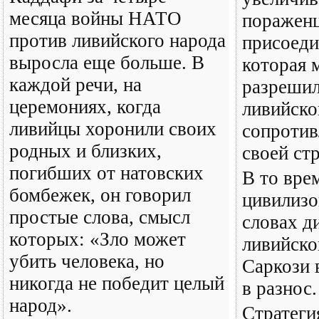
месяца войны НАТО
поражен
против ливийского народа
присоеди
выросла еще больше. В
которая 
каждой речи, на
разрешил
церемониях, когда
ливийско
ливийцы хоронили своих
сопротив
родных и близких,
своей стр
погибших от натовских
В то врем
бомбежек, он говорил
цивилизо
простые слова, смысл
словах д
которых: «Зло может
ливийско
убить человека, но
Саркози 
никогда не победит целый
в разнос.
народ».
Стратег