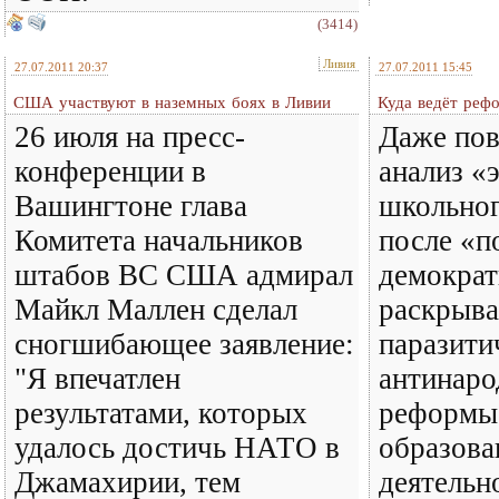
(3414)
Ливия
27.07.2011 20:37
27.07.2011 15:45
США участвуют в наземных боях в Ливии
Куда ведёт реф
26 июля на пресс-
Даже по
конференции в
анализ «
Вашингтоне глава
школьног
Комитета начальников
после «п
штабов ВС США адмирал
демократ
Майкл Маллен сделал
раскрыва
сногшибающее заявление:
паразити
"Я впечатлен
антинаро
результатами, которых
реформы
удалось достичь НАТО в
образова
Джамахирии, тем
деятельн