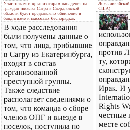
Участникам и организаторам нападения на
Ложь ливийской 
граждан поселка Сагра в Свердловской
США)
области будет предъявлено обвинение в
бандитизме и массовых беспорядках
В ходе расследования
использо
были получены данные о
оправда
том, что лица, прибывшие
против Л
в Сагру из Екатеринбурга,
ту, котор
входят в состав
сконстру
организованной
оправдан
преступной группы.
Ирак. И 
Также следствие
Internati
располагает сведениями о
Rights W
том, что команда о сборе
честные 
членов ОПГ и выезде в
месте со
поселок, поступила по