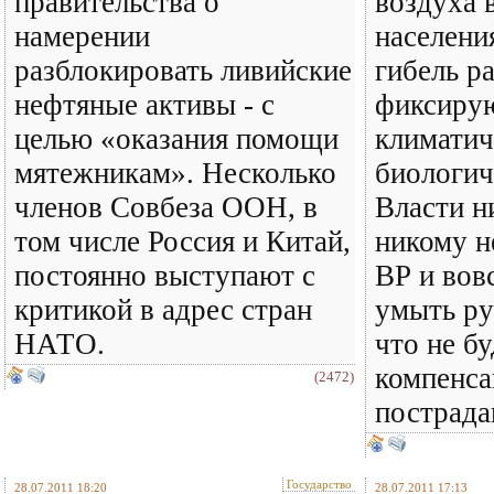
правительства о
воздуха 
намерении
населени
разблокировать ливийские
гибель р
нефтяные активы - с
фиксирую
целью «оказания помощи
климатич
мятежникам». Несколько
биологич
членов Совбеза ООН, в
Власти н
том числе Россия и Китай,
никому н
постоянно выступают с
ВР и вов
критикой в адрес стран
умыть ру
НАТО.
что не б
компенса
(2472)
пострад
Государство
28.07.2011 18:20
28.07.2011 17:13