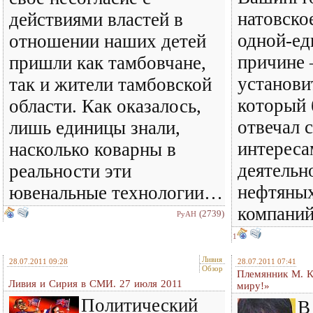
натовско
действиями властей в
одной-ед
отношении наших детей
причине 
пришли как тамбовчане,
установи
так и жители тамбовской
который
области. Как оказалось,
отвечал 
лишь единицы знали,
интереса
насколько коварны в
деятельн
реальности эти
нефтяных
ювенальные технологии…
компаний
(2739)
РуАН
1
Ливия
28.07.2011 09:28
28.07.2011 07:41
Обзор
Племянник М. 
Ливия и Сирия в СМИ. 27 июля 2011
миру!»
Политический
В