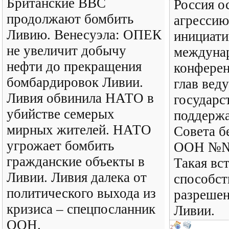
Британские ВВС
Россия о
продолжают бомбить
агрессию
Ливию. Венесуэла: ОПЕК
инициати
не увеличит добычу
междуна
нефти до прекращения
конферен
бомбардировок Ливии.
глав вед
Ливия обвинила НАТО в
государс
убийстве семерых
поддерж
мирных жителей. НАТО
Совета б
угрожает бомбить
ООН №№ 
гражданские объекты в
Такая вс
Ливии. Ливия далека от
способст
политического выхода из
разрешен
кризиса – спецпосланник
Ливии.
ООН.
2