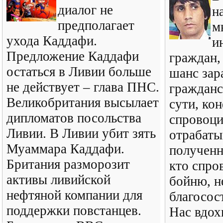
диалог не
н
предполагает
м
ухода Каддафи.
и
Предложение Каддафи
граждан,
остаться в Ливии больше
шанс зар
не действует – глава ПНС.
гражданс
Великобритания высылает
сути, ко
дипломатов посольства
спровоци
Ливии. В Ливии убит зять
отрабаты
Муаммара Каддафи.
полученн
Британия разморозит
кто спро
активы ливийской
бойню, н
нефтяной компании для
благосос
поддержки повстанцев.
Нас вдох