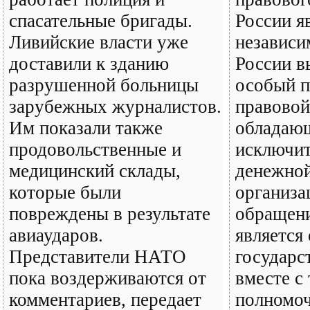
спасательные бригады.
России я
Ливийские власти уже
независи
доставили к зданию
России в
разрушенной больницы
особый п
зарубежных журналистов.
правовой
Им показали также
обладаю
продовольственные и
исключи
медицинский склады,
денежной
которые были
организа
повреждены в результате
обращени
авиаударов.
является
Представители НАТО
государс
пока воздерживаются от
вместе с 
комментариев, передает
полномоч