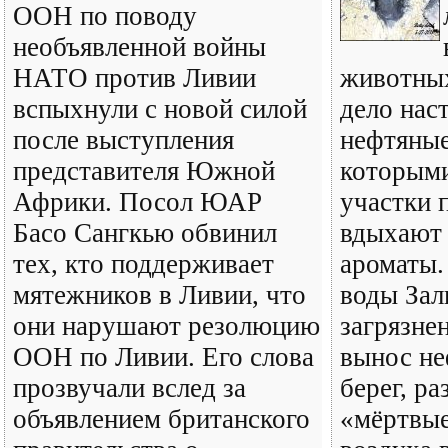
ООН по поводу
необъявленной войны
НАТО против Ливии
животных
вспыхнули с новой силой
дело нас
после выступления
нефтяные
представителя Южной
которыми
Африки. Посол ЮАР
участки 
Басо Сангкью обвинил
вдыхают
тех, кто поддерживает
ароматы.
мятежников в Ливии, что
воды Зал
они нарушают резолюцию
загрязне
ООН по Ливии. Его слова
вынос не
прозвучали вслед за
берег, р
объявлением британского
«мёртвые