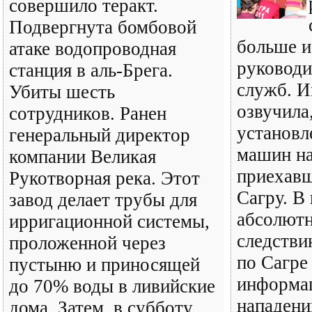
совершило теракт.
Подвергнута бомбовой
больше и
атаке водопроводная
руководи
станция в аль-Брега.
служб. И
Убиты шесть
озвучила,
сотрудников. Ранен
установл
генеральный директор
машин на
компании Великая
приехавш
Рукотворная река. Этот
Сагру. В
завод делает трубы для
абсолютн
ирригационной системы,
следстви
проложенной через
по Сагре
пустыню и приносящей
информац
до 70% воды в ливийские
нападени
дома. Затем, в субботу,