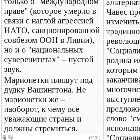
только о "международном
альтернат
праве" (которое умерло в
Чавес пр
связи с наглой агрессией
изменить
НАТО, санционированной
традици
совбезом ООН в Ливии),
революц
но и о "национальных
"Социали
суверенитетах" – пустой
родина и
звук.
которым
заканчив
Марионетки пляшут под
многочи
дудку Вашингтона. Не
выступле
марионетки же –
предложи
наоборот, к чему все
слово "с
уважающие страны и
использо
должны стремиться.
"Социали
(2961)