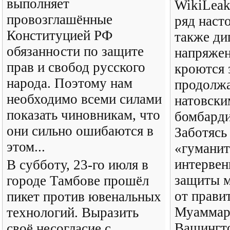
выполняет
WikiLeak
провозглашённые
ряд наст
Конституцией РФ
также ди
обязанности по защите
напряжен
прав и свобод русского
кроются 
народа. Поэтому нам
продолж
необходимо всеми силами
натовски
показать чиновникам, что
бомбарди
они сильно ошибаются в
Заботясь 
этом...
«гумани
интервен
В субботу, 23-го июля в
защиты 
городе Тамбове прошёл
от прави
пикет против ювенальных
Муаммар
технологий. Выразить
Вашингт
своё несогласие с