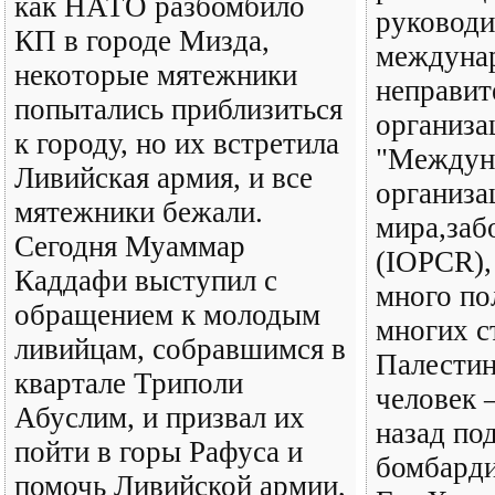
как НАТО разбомбило
руководи
КП в городе Мизда,
междуна
некоторые мятежники
неправит
попытались приблизиться
организа
к городу, но их встретила
"Междун
Ливийская армия, и все
организа
мятежники бежали.
мира,заб
Сегодня Муаммар
(IOPCR),
Каддафи выступил с
много по
обращением к молодым
многих с
ливийцам, собравшимся в
Палестин
квартале Триполи
человек 
Абуслим, и призвал их
назад по
пойти в горы Рафуса и
бомбард
помочь Ливийской армии,