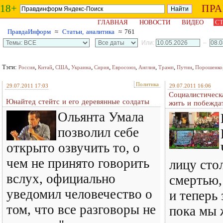
18+
ПР
ГЛАВНАЯ
НОВОСТИ
ВИДЕО
СТ
ПравдаИнформ
≈
Статьи, аналитика
≈ 761
Или:
–
Тэги:
,
,
,
,
,
,
,
,
,
Россия
Китай
США
Украина
Сирия
Евросоюз
Англия
Трамп
Путин
Порошенко
Политика
29.07.2011 17:03
29.07.2011 16:06
Социалистическ
Юнайтед стейтс и его деревянные солдаты
жить и побежда
Ольянта Умала
позволил себе
открыто озвучить то, о
чем не принято говорить
лицу сто
вслух, официально
смертью,
уведомил человечество о
и теперь 
том, что все разговоры не
пока мы 