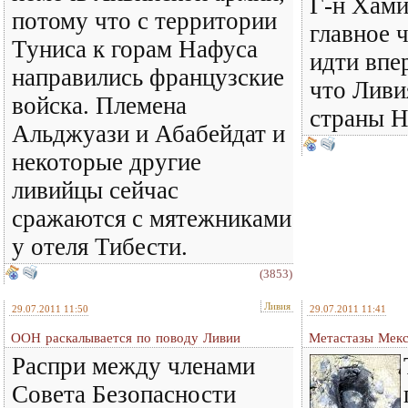
Г-н Хами
потому что с территории
главное ч
Туниса к горам Нафуса
идти впер
направились французские
что Ливи
войска. Племена
страны 
Альджуази и Абабейдат и
некоторые другие
ливийцы сейчас
сражаются с мятежниками
у отеля Тибести.
(3853)
Ливия
29.07.2011 11:50
29.07.2011 11:41
ООН раскалывается по поводу Ливии
Метастазы Мекс
Распри между членами
Совета Безопасности