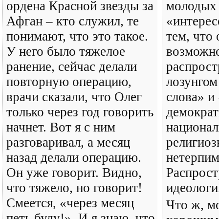
ордена Красной звезды за
молодых 
Афган – кто служил, те
«интере
понимают, что это такое.
тем, что 
У него было тяжелое
возможно
ранение, сейчас делали
распрост
повторную операцию,
лозунгом
врачи сказали, что Олег
слова» и
только через год говорить
демократ
начнет. Вот я с ним
национал
разговаривал, а месяц
религиоз
назад делали операцию.
нетерпим
Он уже говорит. Видно,
Распрост
что тяжело, но говорит!
идеоло
Смеется, «через месяц
Что ж, мо
петь буду!». И я знаю, что