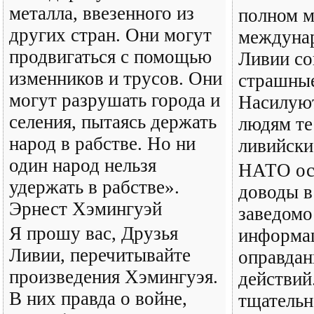
металла, ввезенного из
полном 
других стран. Они могут
междуна
продвигаться с помощью
Ливии с
изменников и трусов. Они
страшные
могут разрушать города и
Насилуют
селения, пытаясь держать
людям те
народ в рабстве. Но ни
ливийски
один народ нельзя
НАТО ос
удержать в рабстве».
доводы 
Эрнест Хэмингуэй
заведомо
Я прошу вас, Друзья
информац
Ливии, перечитывайте
оправдан
произведения Хэмингуэя.
действий
В них правда о войне,
тщательн