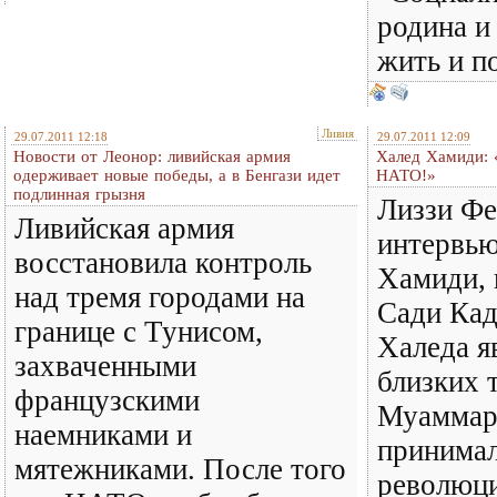
родина и
жить и п
Ливия
29.07.2011 12:18
29.07.2011 12:09
Новости от Леонор: ливийская армия
Халед Хамиди: 
одерживает новые победы, а в Бенгази идет
НАТО!»
подлинная грызня
Лиззи Фе
Ливийская армия
интервью
восстановила контроль
Хамиди, 
над тремя городами на
Сади Кад
границе с Тунисом,
Халеда я
захваченными
близких 
французскими
Муаммар
наемниками и
принимал
мятежниками. После того
революци