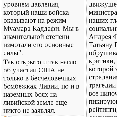
уровнем давления,
движуще
который наши войска
министра
оказывают на режим
наших г
Муамара Каддафи. Мы в
социальн
значительной степени
Андрея Ф
измотали его основные
Татьяну 
силы".
обрушив
критики,
Так открыто и так нагло
которой 
об участии США не
страдани
только в бесчеловечных
трагедии
бомбежках Ливии, но и в
все нипо
наземных боях на
пикирую
ливийской земле еще
рейтинги
никто не заявлял.