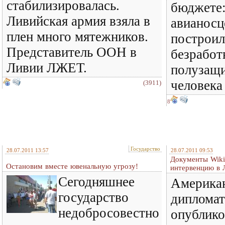
стабилизировалась.
бюджете:
Ливийская армия взяла в
авианосц
плен много мятежников.
построил
Представитель ООН в
безработ
Ливии ЛЖЕТ.
полузащи
человека 
(3911)
8
Государство
28.07.2011 13:57
28.07.2011 09:53
Документы Wiki
Остановим вместе ювенальную угрозу!
интервенцию в 
Сегодняшнее
Америка
государство
дипломат
недобросовестно
опублик