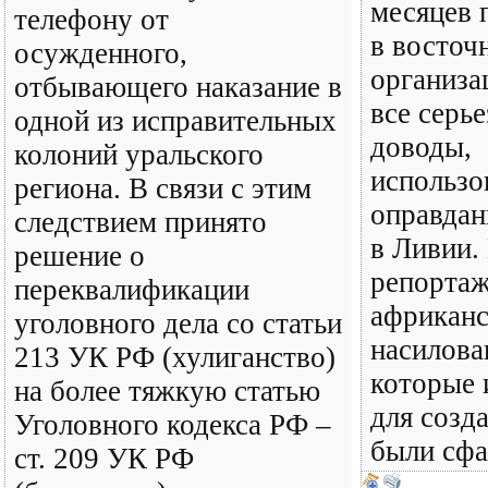
месяцев 
телефону от
в восточ
осужденного,
организа
отбывающего наказание в
все серь
одной из исправительных
доводы,
колоний уральского
использо
региона. В связи с этим
оправда
следствием принято
в Ливии.
решение о
репортаж
переквалификации
африканс
уголовного дела со статьи
насилов
213 УК РФ (хулиганство)
которые 
на более тяжкую статью
для созд
Уголовного кодекса РФ –
были сф
ст. 209 УК РФ