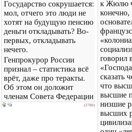
к Жюлю Ф
Государство сокрушается:
конечно,
мол, отчего это люди не
основате
хотят на будущую пенсию
французс
деньги откладывать? Во-
«колониа
первых, откладывать
социализ
нечего.
говорил 
Генпрокурор России
«Господа
признал – статистика всё
сказать ч
врёт, даже про теракты.
что высш
Об этом он доложит
высшие п
членам Совета Федерации
низшие р
(3780)
высших р
цивилиза
один «ле