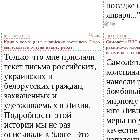
посадке 
января..."
Ливия
03.02.2014 16:07
19.01.2014 07:06
Крик о помощи из ливийских застенков. Надо
Самолёты ВВС к
вытаскивать оттуда наших ребят!
ракетно-бомбов
населению на ю
Только что мне прислали
Самолёт
текст письма российских,
колониал
украинских и
нанесли 
белорусских граждан,
бомбовый
захваченных и
мирному 
удерживаемых в Ливии.
юге Ливи
Подробности этой
меры по 
истории мы не раз
качестве
описывали в блоге. Это
нападени