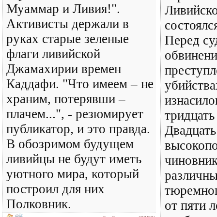
Муаммар и Ливия!".
Ливийск
Активисты держали в
состоялс
руках старые зеленые
Перед су
флаги ливийской
обвинени
Джамахирии времен
преступл
Каддафи. "Что имеем – не
убийства
храним, потерявши –
изнасило
плачем...", - резюмирует
тридцать
публикатор, и это правда.
Двадцать
В обозримом будущем
высокоп
ливийцы не будут иметь
чиновник
уютного мира, который
различны
построил для них
тюремно
Полковник.
от пяти 