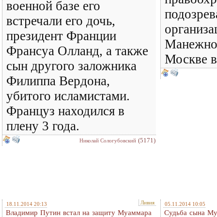
военной базе его
подозрев
встречали его дочь,
организа
президент Франции
Манежно
Франсуа Олланд, а также
Москве в
сын другого заложника
Филиппа Вердона,
убитого исламистами.
Француз находился в
плену 3 года.
(5171)
Николай Сологубовский
Ливия
18.11.2014 20:13
05.11.2014 10:05
Владимир Путин встал на защиту Муаммара
Судьба сына Му