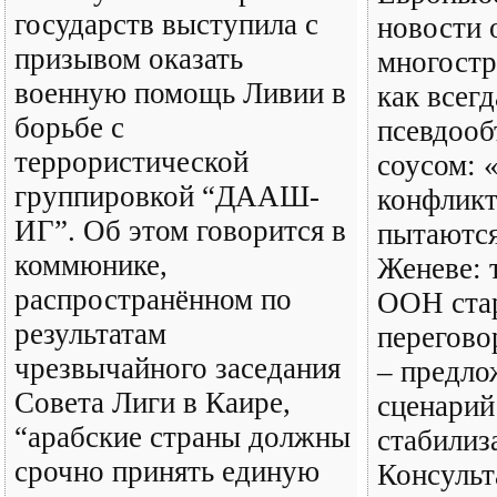
государств выступила с
новости 
призывом оказать
многостр
военную помощь Ливии в
как всегд
борьбе с
псевдооб
террористической
соусом: 
группировкой “ДААШ-
конфликт
ИГ”. Об этом говорится в
пытаются
коммюнике,
Женеве: 
распространённом по
ООН ста
результатам
перегово
чрезвычайного заседания
– предло
Совета Лиги в Каире,
сценарий
“арабские страны должны
стабилиз
срочно принять единую
Консульт