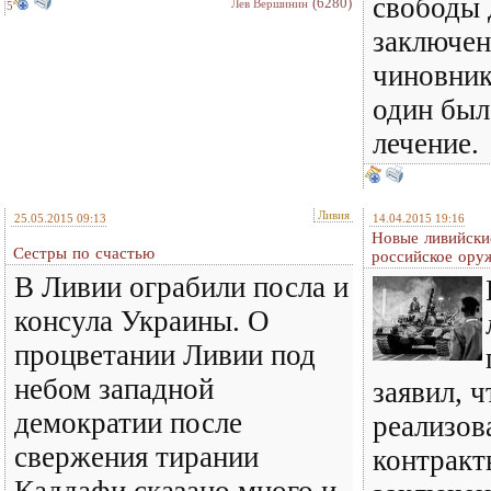
свободы 
(6280)
Лев Вершинин
5
заключен
чиновник
один был
лечение.
Ливия
25.05.2015 09:13
14.04.2015 19:16
Новые ливийски
Сестры по счастью
российское ору
В Ливии ограбили посла и
консула Украины. О
процветании Ливии под
небом западной
заявил, 
демократии после
реализов
свержения тирании
контракт
Каддафи сказано много и