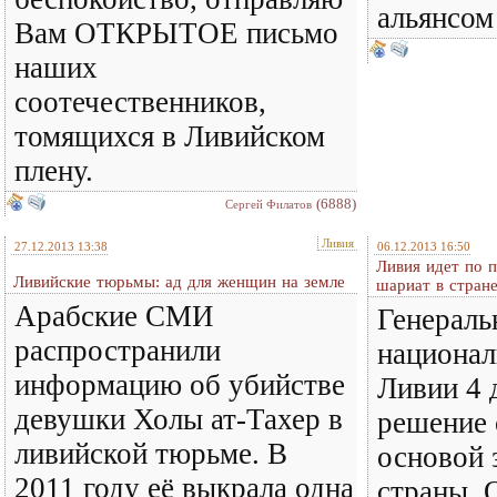
альянсо
Вам ОТКРЫТОЕ письмо
наших
соотечественников,
томящихся в Ливийском
плену.
(6888)
Сергей Филатов
Ливия
27.12.2013 13:38
06.12.2013 16:50
Ливия идет по п
Ливийские тюрьмы: ад для женщин на земле
шариат в стран
Арабские СМИ
Генерал
распространили
национал
информацию об убийстве
Ливии 4 
девушки Холы ат-Тахер в
решение 
ливийской тюрьме. В
основой 
2011 году её выкрала одна
страны. 