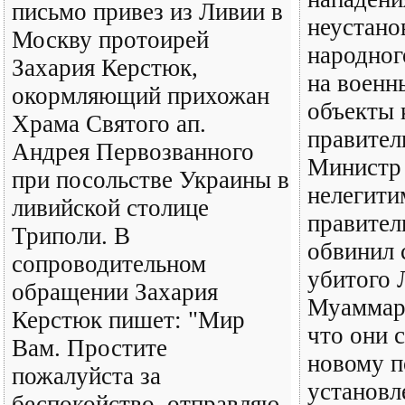
письмо привез из Ливии в
неустано
Москву протоирей
народног
Захария Керстюк,
на военн
окормляющий прихожан
объекты 
Храма Святого ап.
правите
Андрея Первозванного
Министр
при посольстве Украины в
нелегити
ливийской столице
правител
Триполи. В
обвинил 
сопроводительном
убитого 
обращении Захария
Муаммара
Керстюк пишет: "Мир
что они 
Вам. Простите
новому п
пожалуйста за
установл
беспокойство, отправляю