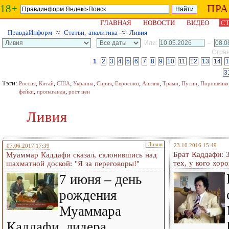
18+
ПР
ГЛАВНАЯ
НОВОСТИ
ВИДЕО
СТ
ПравдаИнформ
≈
Статьи, аналитика
≈
Ливия
Или:
–
Стран
1
2
3
4
5
6
7
8
9
10
11
12
13
14
1
3
Тэги:
,
,
,
,
,
,
,
,
,
Россия
Китай
США
Украина
Сирия
Евросоюз
Англия
Трамп
Путин
Порошенко
,
,
фейки
пропаганда
рост цен
Ливия
Ливия
23.10.2016 15:49
07.06.2017 17:39
Брат Каддафи: З
Муаммар Каддафи сказал, склонившись над
тех, у кого хор
шахматной доской: "Я за переговоры!"
7 июня – день
рождения
Муаммара
Каддафи, лидера