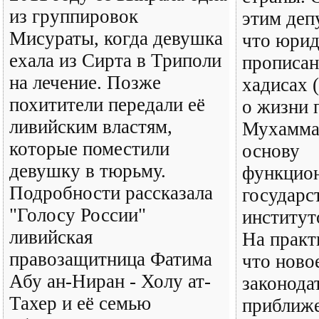
из группировок
этим деп
Мисураты, когда девушка
что юрид
ехала из Сирта в Триполи
прописан
на лечение. Позже
хадисах 
похитители передали её
о жизни 
ливийским властям,
Мухаммад
которые поместили
основу
девушку в тюрьму.
функцион
Подробности рассказала
государс
"Голосу России"
институт
ливийская
На практи
правозащитница Фатима
что ново
Абу ан-Ниран - Холу ат-
законода
Тахер и её семью
приближе