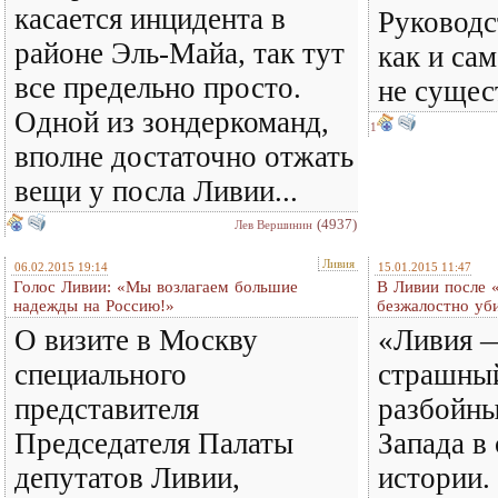
касается инцидента в
Руководс
районе Эль-Майа, так тут
как и са
все предельно просто.
не сущест
Одной из зондеркоманд,
1
вполне достаточно отжать
вещи у посла Ливии...
(4937)
Лев Вершинин
Ливия
06.02.2015 19:14
15.01.2015 11:47
Голос Ливии: «Мы возлагаем большие
В Ливии после 
надежды на Россию!»
безжалостно уб
О визите в Москву
«Ливия 
специального
страшны
представителя
разбойны
Председателя Палаты
Запада в
депутатов Ливии,
истории.