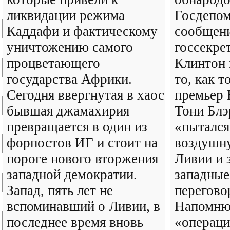
ликвидации режима
Госдепо
Каддафи и фактическому
сообщени
уничтожению самого
госсекре
процветающего
Клинтон 
государства Африки.
то, как 
Сегодня ввергнутая в хаос
премьер 
бывшая джамахирия
Тони Блэ
превращается в один из
«пытался
форпостов ИГ и стоит на
воздушн
пороге нового вторжения
Ливии и 
западной демократии.
западные
Запад, пять лет не
перегово
вспоминавший о Ливии, в
Напомню
последнее время вновь
«операци