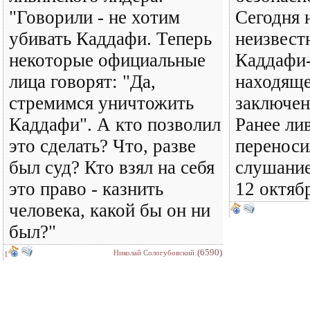
"Говорили - не хотим
Сегодня 
убивать Каддафи. Теперь
неизвест
некоторые официальные
Каддафи
лица говорят: "Да,
находяще
стремимся уничтожить
заключен
Каддафи". А кто позволил
Ранее ли
это сделать? Что, разве
переноси
был суд? Кто взял на себя
слушание
это право - казнить
12 октябр
человека, какой бы он ни
был?"
(6590)
Николай Сологубовский
1