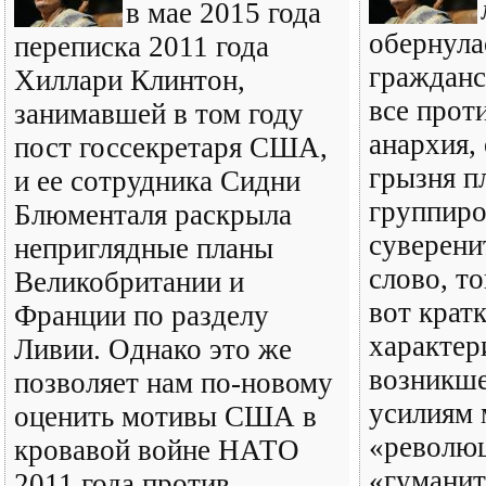
в мае 2015 года
обернула
переписка 2011 года
гражданс
Хиллари Клинтон,
все прот
занимавшей в том году
анархия,
пост госсекретаря США,
грызня п
и ее сотрудника Сидни
группиро
Блюменталя раскрыла
суверени
неприглядные планы
слово, т
Великобритании и
вот крат
Франции по разделу
характер
Ливии. Однако это же
возникше
позволяет нам по-новому
усилиям
оценить мотивы США в
«револю
кровавой войне НАТО
«гумани
2011 года против