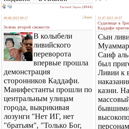
(4844)
Евгений Ларин
Ливия
09.08.2015 09:17
31.07.2015 10:37
Судилище в Три
Зелень второй свежести
Каддафи пригов
В колыбели
Сын ливи
ливийского
Муаммар
переворота
Саиф ал
впервые прошла
был приг
демонстрация
Ливии к 
сторонников Каддафи.
наказани
Манифестанты прошли по
казни. Н
центральным улицам
массовый
города, выкрикивая
бывшим
лозунги "Нет ИГ, нет
высокоп
"братьям", "Только Бог,
персонам