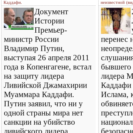
Каддафи.
неизвестной (ви
Документ
Истории
Премьер-
министр России
перенес 
Владимир Путин,
неопреде
выступая 26 апреля 2011
слушания
года в Копенгагене, встал
бывшего 
на защиту лидера
лидера 
Ливийской Джамахирии
Каддафи 
Муаммара Каддафи.
Ислама, 
Путин заявил, что ни у
обвиняет
одной страны мира нет
преступл
санкции на убийство
национал
ливийского лидера.
безопасн