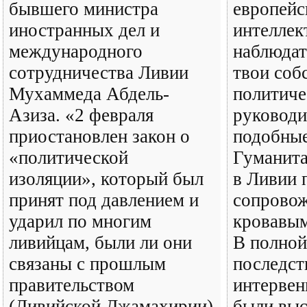
бывшего министра
европей
иностранных дел и
интеллек
международного
наблюдать
сотрудничества Ливии
твои соб
Мухаммеда Абдель-
политиче
Азиза. «2 февраля
руководи
приостановлен закон о
подобные
«политической
Гуманита
изоляции», который был
в Ливии 
принят под давлением и
сопровож
ударил по многим
кровавым
ливийцам, были ли они
В полной
связаны с прошлым
последст
правительством
интервен
(Ливийской Джамахирии)
были выс