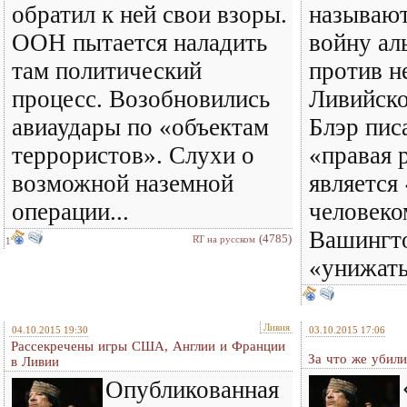
обратил к ней свои взоры.
называю
ООН пытается наладить
войну а
там политический
против н
процесс. Возобновились
Ливийск
авиаудары по «объектам
Блэр пис
террористов». Слухи о
«правая 
возможной наземной
является
операции...
человеко
Вашингто
(4785)
RT на русском
1
«унижать
Ливия
04.10.2015 19:30
03.10.2015 17:06
Рассекречены игры США, Англии и Франции
За что же убил
в Ливии
Опубликованная