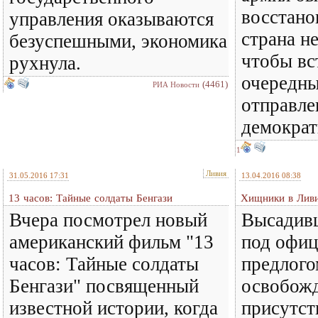
восстано
управления оказываются
страна не
безуспешными, экономика
чтобы вс
рухнула.
очередны
(4461)
РИА Новости
отправле
демократ
1
Ливия
31.05.2016 17:31
13.04.2016 08:38
13 часов: Тайные солдаты Бенгази
Хищники в Лив
Вчера посмотрел новый
Высадив
американский фильм "13
под офи
часов: Тайные солдаты
предлого
Бенгази" посвященный
освобожд
известной истории, когда
присутс