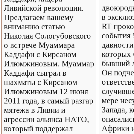
двоюрод
Ливийской революции.
в эксклю
Предлагаем вашему
RT прок
вниманию статью
события 
Николая Сологубовского
давности,
о встрече Муаммара
которых 
Каддафи с Кирсаном
бывший л
Илюмжиновым. Муаммар
Он подче
Каддафи сыграл в
ответств
шахматы с Кирсаном
случивше
Илюмжиновым 12 июня
мере нес
2011 года, в самый разгар
Запада, 
мятежа в Ливии и
опасалис
агрессии альянса НАТО,
Африки и
который поддержал