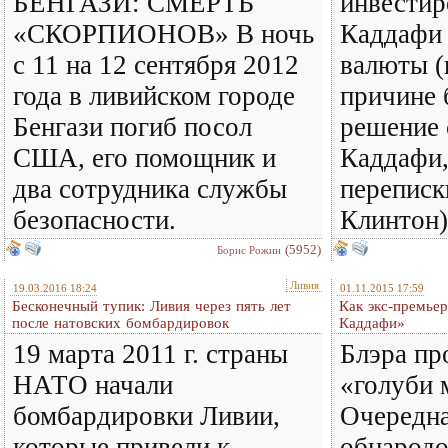
БЕНГАЗИ: СМЕРТЬ
инвестир
«СКОРПИОНОВ» В ночь
Каддафи 
с 11 на 12 сентября 2012
валюты (
года в ливийском городе
причине 
Бенгази погиб посол
решение 
США, его помощник и
Каддафи,
два сотрудника службы
переписк
безопасности.
Клинтон)
(5952)
Борис Рожин
Ливия
19.03.2016 18:24
01.11.2015 17:59
Бесконечный тупик: Ливия через пять лет
Как экс-премьер
после натовских бомбардировок
Каддафи»
19 марта 2011 г. страны
Блэра пр
НАТО начали
«голуби 
бомбардировки Ливии,
Очередна
которые привели к
обнарод