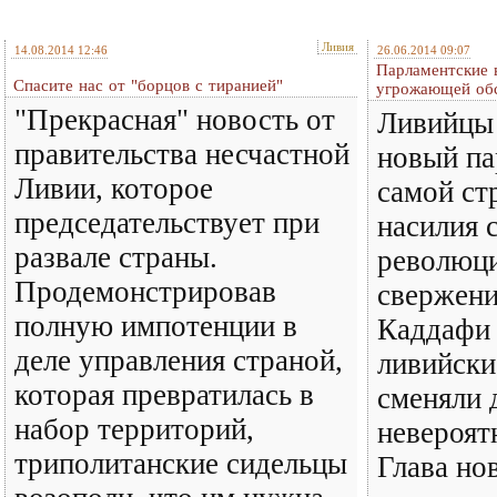
Ливия
14.08.2014 12:46
26.06.2014 09:07
Парламентские 
Спасите нас от "борцов с тиранией"
угрожающей обс
"Прекрасная" новость от
Ливийцы
правительства несчастной
новый па
Ливии, которое
самой ст
председательствует при
насилия 
развале страны.
революци
Продемонстрировав
свержен
полную импотенции в
Каддафи 
деле управления страной,
ливийски
которая превратилась в
сменяли 
набор территорий,
невероят
триполитанские сидельцы
Глава но