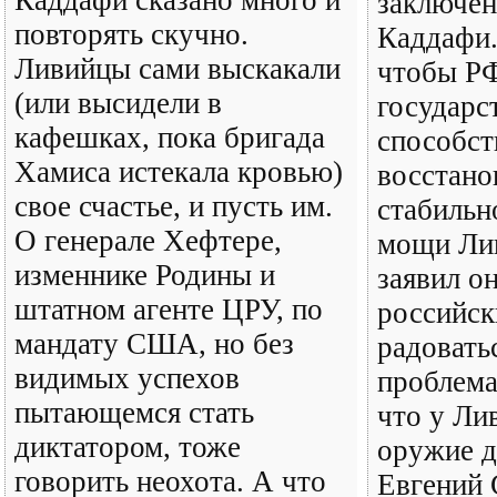
заключен
повторять скучно.
Каддафи.
Ливийцы сами выскакали
чтобы РФ
(или высидели в
государс
кафешках, пока бригада
способст
Хамиса истекала кровью)
восстан
свое счастье, и пусть им.
стабильн
О генерале Хефтере,
мощи Лив
изменнике Родины и
заявил о
штатном агенте ЦРУ, по
российс
мандату США, но без
радовать
видимых успехов
проблема
пытающемся стать
что у Ли
диктатором, тоже
оружие д
говорить неохота. А что
Евгений 