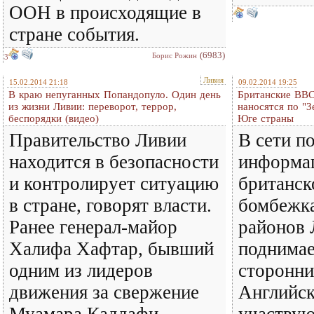
ООН в происходящие в
стране события.
(6983)
Борис Рожин
3
Ливия
15.02.2014 21:18
09.02.2014 19:25
В краю непуганных Попандопуло. Один день
Британские ВВС
из жизни Ливии: переворот, террор,
наносятся по "
беспорядки (видео)
Юге страны
Правительство Ливии
В сети п
находится в безопасности
информац
и контролирует ситуацию
британск
в стране, говорят власти.
бомбежк
Ранее генерал-майор
районов 
Халифа Хафтар, бывший
поднимае
одним из лидеров
сторонни
движения за свержение
Английс
Муамара Каддафи,
участвую