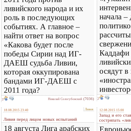
интервен
ливийского народа и их
начала –
роль в последующих
политиков
событиях. А главное –
рассчиты
найти ответ на вопрос
свержен
«Какова будет после
Каддафи 
победы Сирии над ИГ-
ливийски
ДАЕШ судьба Ливии,
осядут в
которая оккупирована
«иностр
бандами ИГ-ДАЕШ с
инвесторо
2011 года?
(7036)
2
Николай Сологубовский
3
Ливия
18.08.2015 23:40
12.08.2015 15:00
Запад и его ста
Ливия перед лицом новых испытаний
состряпать «ли
18 августа Лига арабских
Евроньюс