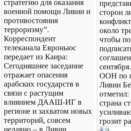
стратегию для оказания
представи
военной помощи Ливии и
сторон л
противостояния
конфликт
терроризму”.
около тре
Корреспондент
чтобы по
телеканала Евроньюс
подписат
передает из Каира:
соглашен
Сегодняшнее заседание
сентября
отражает опасения
ООН по 
арабских государств в
Ливии Бе
связи с растущим
отметил:
влиянием ДААШ-ИГ в
страна с
регионе и захватом новых
усиливаю
территорий, совсем
грозит ра
недавно – в Ливии.
5