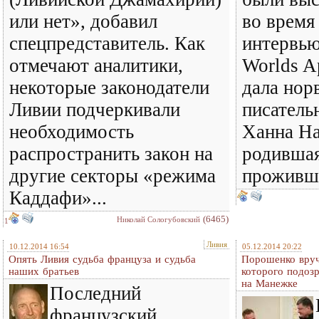
или нет», добавил
во время
спецпредставитель. Как
интервью
отмечают аналитики,
Worlds A
некоторые законодатели
дала нор
Ливии подчеркивали
писатель
необходимость
Ханна На
распространить закон на
родившая
другие секторы «режима
проживша
Каддафи»...
(6465)
Николай Сологубовский
1
Ливия
10.12.2014 16:54
05.12.2014 20:22
Опять Ливия судьба француза и судьба
Порошенко вруч
наших братьев
которого подозр
на Манежке
Последний
французский