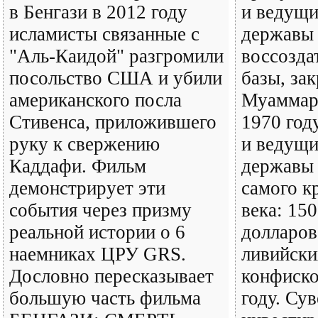
в Бенгази в 2012 году
и ведущи
исламисты связанные с
державы 
"Аль-Каидой" разгромили
воссозда
посольство США и убили
базы, за
американского посла
Муаммар
Стивенса, приложившего
1970 год
руку к свержению
и ведущи
Каддафи. Фильм
державы 
демонстрирует эти
самого к
события через призму
века: 15
реальной истории о 6
долларов
наемниках ЦРУ GRS.
ливийски
Дословно пересказывает
конфиско
большую часть фильма
году. Су