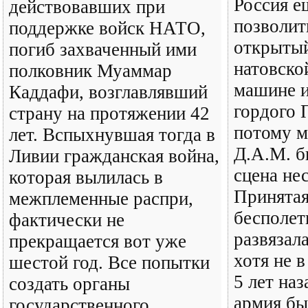
Россия е
действовавших при
позволит
поддержке войск НАТО,
открыты
погиб захваченный ими
натовско
полковник Муаммар
машине и
Каддафи, возглавлявший
гордого 
страну на протяжении 42
потому м
лет. Вспыхнувшая тогда в
Д.А.М. б
Ливии гражданская война,
сцена не
которая вылилась в
Принятая
межплеменные распри,
бесполет
фактически не
развязал
прекращается вот уже
хотя не в
шестой год. Все попытки
5 лет наз
создать органы
армия бы
государственного