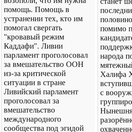
возополи, что им нужна
станет ш
помощь. Помощь в
последни
устранении тех, кто им
половино
помогал свергать
помимо 
"кровавый режим
кандидат
Каддафи". Ливии
поддержк
парламент проголосовал
народа п
за вмешательство ООН
мятежный
из-за критической
Халифа 
ситуации в стране
вступивш
Ливийский парламент
с воору
проголосовал за
группиро
вмешательство
Нынешня
международного
разорённ
сообщества под эгидой
охваченн