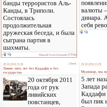
появлени
банды террористов Аль-
валюты 
Каиды, в Триполи.
динара. А
Состоялась
себя ре
продолжительная
дружеская беседа, и была
сыграна партия в
шахматы.
(7534)
Николай Сологубовский
7
Ливия
20.10.2016 15:36
20.10.2016 12:28
Ливия: пять лет без Каддафи и без
Муаммар, мы м
государства
5 лет на
20 октября 2011
Запада р
года от рук
Каддафи 
ливийских
был пик 
повстанцев,