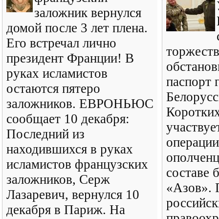
заложник вернулся
домой после 3 лет плена.
Его встречал лично
торжест
президент Франции! В
обстанов
руках исламистов
паспорт 
остаются пятеро
Белорусс
заложников. ЕВРОНЬЮС
Коротких
сообщает 10 декабря:
участвуе
Последний из
операции
находившихся в руках
ополченц
исламистов французских
составе 
заложников, Серж
«Азов».
Лазаревич, вернулся 10
российск
декабря в Париж. На
правоохр