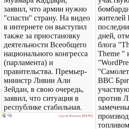
заявил, что армии нужно
бомбард
"спасти" страну. На видео
жителей 
в интернете он выступил
последни
также за приостановку
дней, от
деятельности Всеобщего
блога "T
национального конгресса
Theme " 
(парламента) и
"WordPre
правительства. Премьер-
"Самоле
министр Ливии Али
ВВС Бри
Зейдан, в свою очередь,
участвую
заявил, что ситуация в
против Л
республике стабильная.
замечены
производ
(8436)
Сергей Филатов
топливом