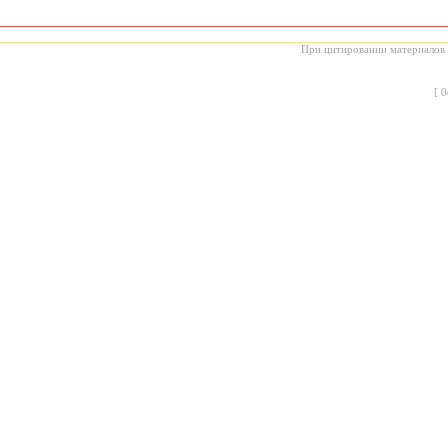
При цитировании материалов с
[
0