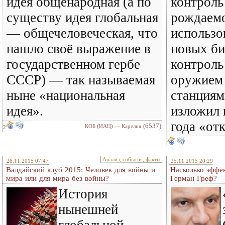
идея общенародная (а по
контроль
существу идея глобальная
рождаем
— общечеловеческая, что
использо
нашло своё выражение в
новых би
государственном гербе
контроль
СССР) — так называемая
оружием
ныне «национальная
станциям
идея».
изложил 
года «от
(6537)
КОБ (ИАЦ) — Карелия
2
Анализ, события, факты
26.11.2015 07:47
25.11.2015 20:29
Валдайский клуб 2015: Человек для войны и
Насколько эффек
мира или для мира без войны?
Герман Греф?
История
нынешней