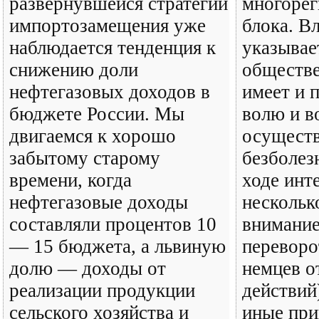
развернувшейся стратегии
многорег
импортозамещения уже
блока. В
наблюдается тенденция к
указывае
снижению доли
обществе
нефтегазовых доходов в
имеет и 
бюджете России. Мы
волю и в
двигаемся к хорошо
осущест
забытому старому
безболезн
времени, когда
ходе инт
нефтегазовые доходы
нескольк
составляли процентов 10
внимание
— 15 бюджета, а львиную
переворо
долю — доходы от
немцев о
реализации продукции
действий
сельского хозяйства и
иные пр