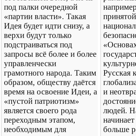
под палки очередной
например
«партии власти». Такая
принятой
Идея будет идти снизу, а
национал
верхи будут только
безопасн
подстраиваться под
«Основа
запросы всё более и более
государс
управленчески
культурн
грамотного народа. Таким
Русская 
образом, обществу даётся
глобализ
время на освоение Идеи, а
и неотвр
«пустой патриотизм»
достояни
является своего рода
людей. Н
переходным этапом,
начинает
необходимым для
больше 