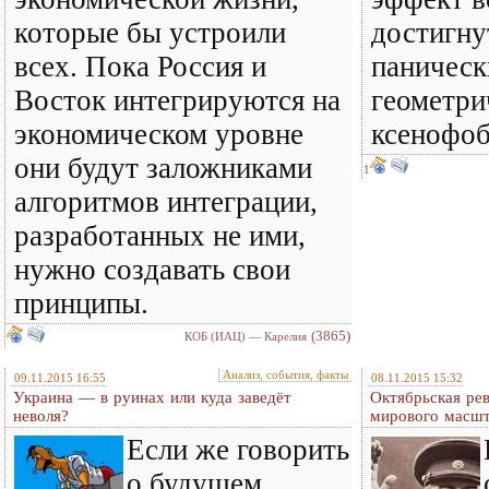
которые бы устроили
достигну
всех. Пока Россия и
паническ
Восток интегрируются на
геометри
экономическом уровне
ксенофоб
они будут заложниками
1
алгоритмов интеграции,
разработанных не ими,
нужно создавать свои
принципы.
(3865)
КОБ (ИАЦ) — Карелия
Анализ, события, факты
09.11.2015 16:55
08.11.2015 15:32
Украина — в руинах или куда заведёт
Октябрьская ре
неволя?
мирового масш
Если же говорить
о будущем