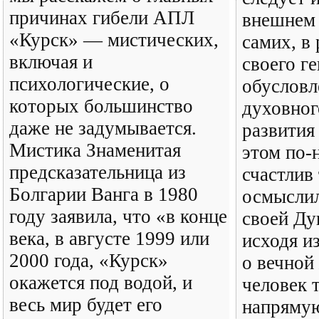
причинах гибели АПЛ
внешнем 
«Курск» — мистических,
самих, в
включая и
своего г
психологические, о
обусловл
которых большинство
духовног
даже не задумывается.
развития
Мистика Знаменитая
этом по-
предсказательница из
счастлив 
Болгарии Ванга в 1980
осмыслил
году заявила, что «в конце
своей Ду
века, в августе 1999 или
исходя и
2000 года, «Курск»
о вечной
окажется под водой, и
человек 
весь мир будет его
напрямую