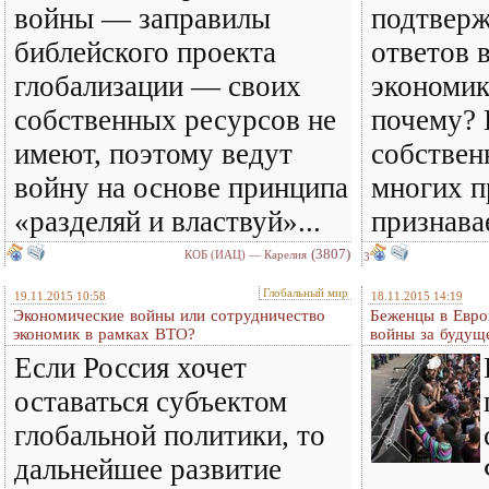
войны — заправилы
подтвер
библейского проекта
ответов 
глобализации — своих
экономик
собственных ресурсов не
почему?
имеют, поэтому ведут
собствен
войну на основе принципа
многих п
«разделяй и властвуй»...
признава
(3807)
КОБ (ИАЦ) — Карелия
3
Глобальный мир
19.11.2015 10:58
18.11.2015 14:19
Экономические войны или сотрудничество
Беженцы в Евро
экономик в рамках ВТО?
войны за будущ
Если Россия хочет
оставаться субъектом
глобальной политики, то
дальнейшее развитие