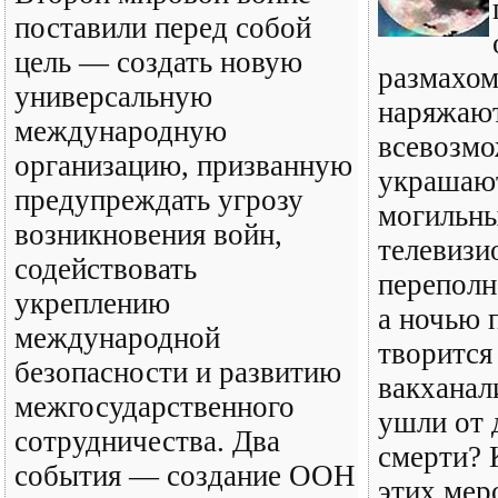
поставили перед собой
цель — создать новую
размахом
универсальную
наряжают
международную
всевозмо
организацию, призванную
украшаю
предупреждать угрозу
могильны
возникновения войн,
телевизи
содействовать
переполн
укреплению
а ночью 
международной
творится
безопасности и развитию
вакханал
межгосударственного
ушли от 
сотрудничества. Два
смерти? 
события — создание ООН
этих мер