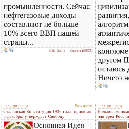
промышленности. Сейчас
цивилиза
нефтегазовые доходы
развития
составляют не больше
алгоритм
10% всего ВВП нашей
атлантич
страны...
межрегио
конгломе
(6993)
КОБ (ИАЦ) — Карелия
3
другом Ш
остаюсь 
Ничего н
2
Государство
07.12.2015 10:54
30.11.2015 15:34
Сталинская Конституция 1936 года, принятая
Вольное эконом
5 декабря, утверждает Свободу
или вред России
Основная Идея