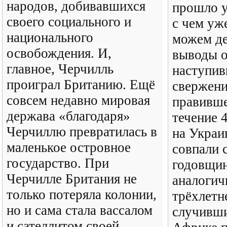
народов, добивавшихся
прошло у
своего социального и
с чем уж
национального
можем де
освобождения. И,
выводы о
главное, Черчилль
наступив
проиграл Британию. Ещё
свержени
совсем недавно мировая
правивше
держава «благодаря»
течение 
Черчиллю превратилась в
на Украи
маленькое островное
совпали 
государство. При
годовщин
Черчилле Британия не
аналогич
только потеряла колонии,
трёхлетн
но и сама стала вассалом
случивши
и сателлитом своей