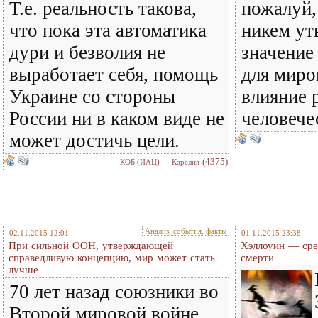
Т.е. реальность такова,
пожалуй,
что пока эта автоматика
никем ут
дури и безволия не
значение
выработает себя, помощь
для миро
Украине со стороны
влияние 
России ни в каком виде не
человече
может достичь цели.
(4375)
КОБ (ИАЦ) — Карелия
Анализ, события, факты
02.11.2015 12:01
01.11.2015 23:38
При сильной ООН, утверждающей
Хэллоуин — сред
справедливую концепцию, мир может стать
смерти
лучше
70 лет назад союзники во
Второй мировой войне