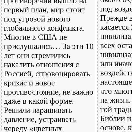
противоречий вышло на
под возд
первый план, мир стоит
Прежде в
под угрозой нового
касается
глобального конфликта.
цивилиза
Многие в США не
всех ост
прислушались… За эти 10
цивилиза
лет они стремились
или инач
накалить отношения с
воздейст
Россией, спровоцировать
настояще
кризис и новое
что мног
противостояние, не важно
на жизнь 
даже в какой форме.
той трад
Решили наращивать
Библии и
давление, устраивать
основе, 
череду «цветных