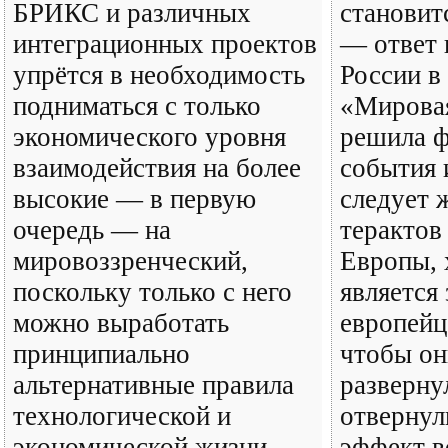
БРИКС и различных
становитс
интеграционных проектов
— ответ 
упрётся в необходимость
России в
подниматься с только
«Мировая
экономического уровня
решила ф
взаимодействия на более
события 
высокие — в первую
следует 
очередь — на
терактов
мировоззренческий,
Европы, 
поскольку только с него
является
можно выработать
европейц
принципиально
чтобы он
альтернативные правила
разверну
технологической и
отвернул
экономической жизни,
эффект 