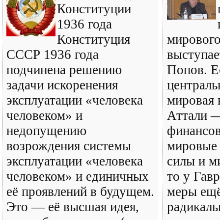
Конституции
1936 года
Конституция
мирового
СССР 1936 года
выступае
подчинена решению
Попов. Е
задачи искоренения
централь
эксплуатации «человека
мировая 
человеком» и
Аттали 
недопущению
финансов
возрождения системы
мировые
эксплуатации «человека
силы и м
человеком» и единичных
то у Гав
её проявлений в будущем.
меры ещё
Это — её высшая идея,
радикал