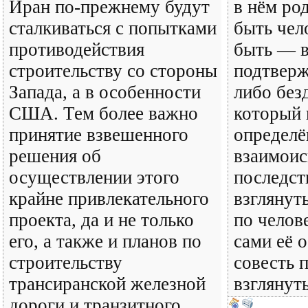
Иран по-прежнему будут
в нём род
сталкиваться с попытками
быть чел
противодействия
быть — в
строительству со стороны
подтвер
Запада, а в особенности
либо без
США. Тем более важно
который 
принятие взвешенного
определ
решения об
взаимои
осуществлении этого
последст
крайне привлекательного
взглянуть
проекта, да и не только
по челов
его, а также и планов по
сами её 
строительству
совесть 
трансиранской железной
взглянуть
дороги и транзитного