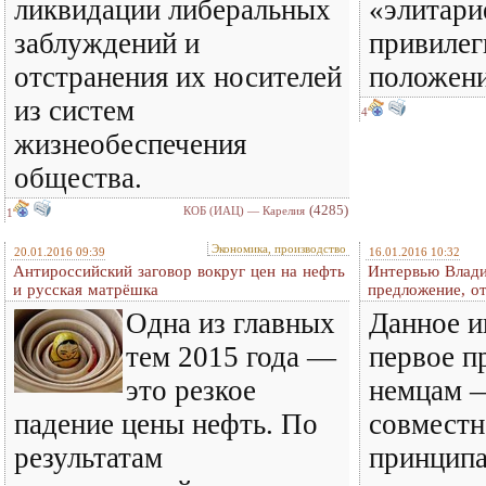
ликвидации либеральных
«элитари
заблуждений и
привилег
отстранения их носителей
положени
из систем
4
жизнеобеспечения
общества.
(4285)
КОБ (ИАЦ) — Карелия
1
Экономика, производство
20.01.2016 09:39
16.01.2016 10:32
Антироссийский заговор вокруг цен на нефть
Интервью Влади
и русская матрёшка
предложение, от
Одна из главных
Данное и
тем 2015 года —
первое п
это резкое
немцам 
падение цены нефть. По
совместн
результатам
принцип