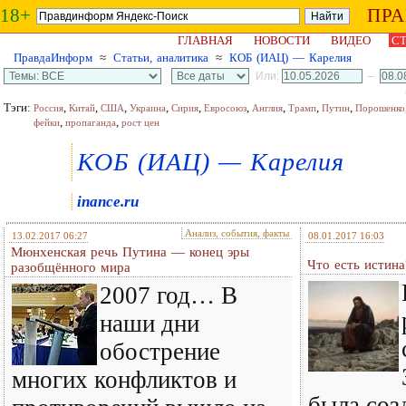
18+
ПР
ГЛАВНАЯ
НОВОСТИ
ВИДЕО
СТ
ПравдаИнформ
≈
Статьи, аналитика
≈
КОБ (ИАЦ) — Карелия
Или:
–
Тэги:
,
,
,
,
,
,
,
,
,
Россия
Китай
США
Украина
Сирия
Евросоюз
Англия
Трамп
Путин
Порошенко
,
,
фейки
пропаганда
рост цен
КОБ (ИАЦ) — Карелия
inance.ru
Анализ, события, факты
13.02.2017 06:27
08.01.2017 16:03
Мюнхенская речь Путина — конец эры
Что есть истина
разобщённого мира
2007 год… В
наши дни
обострение
многих конфликтов и
была соз