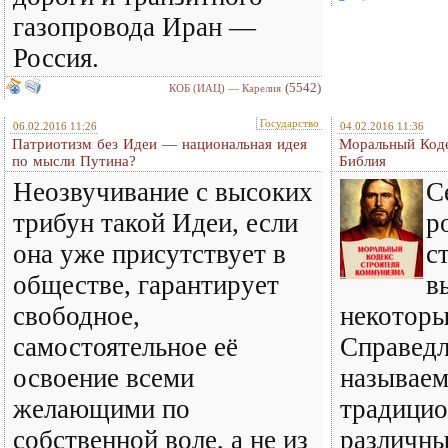
газопровода Иран —
Россия.
(5542)
КОБ (ИАЦ) — Карелия
Государство
06.02.2016 11:26
04.02.2016 11:36
Патриотизм без Идеи — национальная идея
Моральный Коде
по мысли Путина?
Библия
Неозвучивание с высоких
С
трибун такой Идеи, если
р
она уже присутствует в
с
обществе, гарантирует
в
свободное,
некоторы
самостоятельное её
Справедл
освоение всеми
называе
желающими по
традицио
собственной воле, а не из
различны