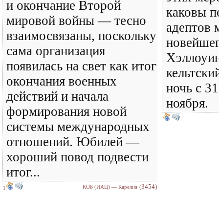
и окончание Второй
каковы п
мировой войны — тесно
адептов 
взаимосвязаны, поскольку
новейшег
сама организация
Хэллоуи
появилась на свет как итог
кельтски
окончания военных
ночь с 31
действий и начала
ноября.
формирования новой
системы международных
отношений. Юбилей —
хороший повод подвести
итог...
(3454)
КОБ (ИАЦ) — Карелия
1