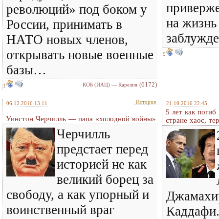
приверже
революций» под боком у
на жизнь
России, принимать в
заблужде
НАТО новых членов,
открывать новые военные
9
базы…
(6172)
КОБ (ИАЦ) — Карелия
1
История
06.12.2016 13:11
21.10.2016 22:45
5 лет как поги
Уинстон Черчилль — папа «холодной войны»
стране хаос, те
Черчилль
предстает перед
историей не как
великий борец за
свободу, а как упорный и
Джамахи
воинственный враг
Каддафи.