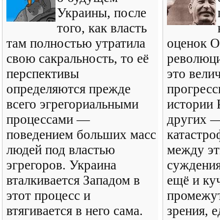
Украины, после
того, как власть
там полностью утратила
оценок О
свою сакральность, то её
революци
перспективы
это вели
определяются прежде
прогресс
всего эгрегориальными
истории 
процессами —
других —
поведением больших масс
катастро
людей под властью
между э
эгрегоров. Украина
суждения
вталкивается Западом в
ещё и ку
этот процесс и
промежу
втягивается в него сама.
зрения, 