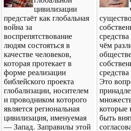
глобальной
цивилизации
предстаёт как глобальная
существо
война за
собствен
воспрепятствование
средства
людям состояться в
чём разл
качестве человеков,
обществ
которая протекает в
собствен
форме реализации
средства
библейского проекта
Это вопр
глобализации, носителем
принадле
и проводником которого
множеств
является региональная
которые 
цивилизация, именуемая
быть вня
— Запад. Заправилы этой
согласов