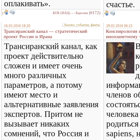
оплакивать».
счастье.
(6172)
КОБ (ИАЦ) — Карелия
1
Анализ, события, факты
16.03.2016 18:20
28.02.2016 06:22
Трансиранский канал — стратегический
Конспирология и
проект России и Ирана
инопланетному 
Трансиранский канал, как
В
проект действительно
к
сложен и имеет очень
р
много различных
д
параметров, а потому
информац
имеют место и
членов о
альтернативные заявления
состоятьс
экспертов. Притом не
человека
вызывает никаких
родиться
сомнений, что Россия и
sapiens, 