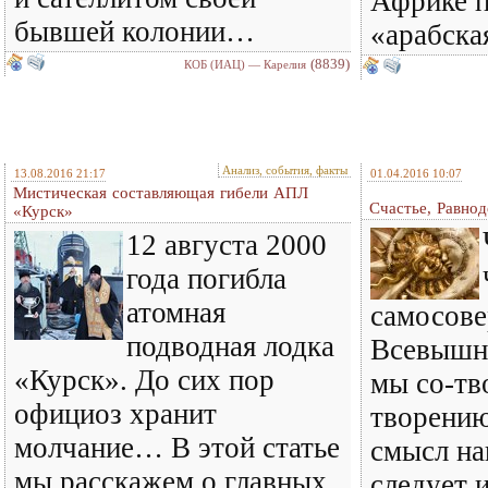
Африке п
бывшей колонии…
«арабска
(8839)
КОБ (ИАЦ) — Карелия
Анализ, события, факты
13.08.2016 21:17
01.04.2016 10:07
Мистическая составляющая гибели АПЛ
Счастье, Равно
«Курск»
12 августа 2000
года погибла
атомная
самосов
подводная лодка
Всевышне
«Курск». До сих пор
мы со-тв
официоз хранит
творению
молчание… В этой статье
смысл н
мы расскажем о главных
следует и