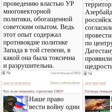
проведению властью УР
территор
многовекторной
Азербайд
политики, обогащенной
российск
советским опытом. Ведь
согласил
этот опыт содержал
провести
противоядие политике
по центр
Запада в той степени, в
Дагестан
какой она была токсична
проявили
и разрушительна.
щедрост
(1385)
Сергей Мальцев
Анализ, события, факты
16.07.25 10:29
(10:37)
10.07.2025 10:43
Что если поменять стратегию СВО?
Господа генерал
Наше право
вести войну один