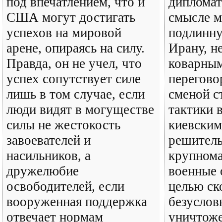
под впечатлением, что и
дипломат
США могут достигать
смысле м
успехов на мировой
подлинн
арене, опираясь на силу.
Ирану, н
Правда, он не учел, что
коварны
успех сопутствует силе
перегово
лишь в том случае, если
сменой с
люди видят в могуществе
тактики в
силы не жестокость
киевским
завоевателей и
решител
насильников, а
крупном
дружелюбие
военные 
освободителей, если
целью ск
вооруженная поддержка
безуслов
отвечает нормам
уничтож