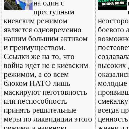
на один с
преступным
киевским режимом
неосторо
является одновременно
боевого 
нашим большим активом
возможн
и преимуществом.
постсове
Ссылки же на то, что
создавал
война идет не с киевским
высоких
режимом, а со всем
оказалис
блоком НАТО лишь
молодые
маскируют неготовность
проявив
или неспособность
смекалку 
принять решительные
всегда п
меры по ликвидации этого
ценность
режима и наивную
жизни дл