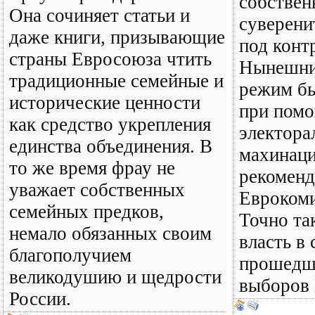
собствен
Она сочиняет статьи и
суверени
даже книги, призывающие
под конт
страны Евросоюза чтить
Нынешни
традиционные семейные и
режим бы
исторические ценности
при пом
как средство укрепления
электора
единства объединения. В
махинаци
то же время фрау не
рекомен
уважает собственных
Еврокоми
семейных предков,
Точно та
немало обязанных своим
власть в 
благополучием
прошедш
великодушию и щедрости
выборов 
России.