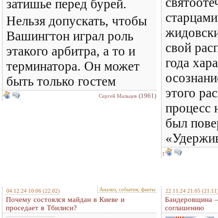
святооте
затишье перед бурей.
старцами
Нельзя допускать, чтобы
жидовск
Вашингтон играл роль
свой рас
этакого арбитра, а то и
года хар
терминатора. Он может
осознани
быть только гостем
этого ра
(1961)
Сергей Мальцев
процесс н
был пов
«Удержи
1
Анализ, события, факты
04.12.24 10:06
(22.02)
22.11.24 21:05
(21:11
Почему состоялся майдан в Киеве и
Бандеровщина –
проседает в Тбилиси?
соглашению