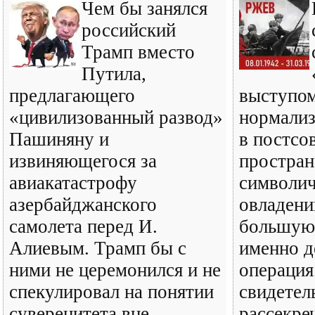
Чем бы занялся
российский
Трамп вместо
Путила,
предлагающего
выступом
«цивилизованный развод»
нормали
Пашиняну и
в постсо
извиняющегося за
простран
авиакатастрофу
символич
азербайджанского
овладени
самолета перед И.
большую 
Алиевым. Трамп бы с
именно д
ними не церемонился и не
операция
спекулировал на понятии
свидетел
суверенитета вне
рассекре