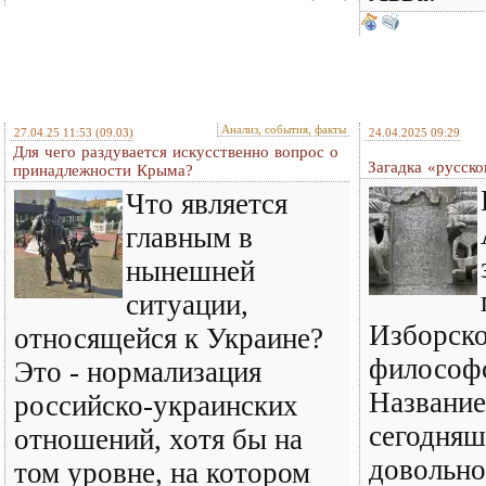
Анализ, события, факты
27.04.25 11:53
(09.03)
24.04.2025 09:29
Для чего раздувается искусственно вопрос о
Загадка «русск
принадлежности Крыма?
Что является
главным в
нынешней
ситуации,
Изборско
относящейся к Украине?
философс
Это - нормализация
Название
российско-украинских
сегодняш
отношений, хотя бы на
довольно
том уровне, на котором