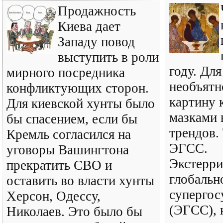
Продажность
Киева дает
Западу повод
выступить в роли
году. Для
мирного посредника
необъятн
конфликтующих сторон.
картину
Для киевской хунты было
мазками 
бы спасением, если бы
трендов.
Кремль согласился на
ЭГСС.
уговоры Вашингтона
Экстерри
прекратить СВО и
глобальн
оставить во власти хунты
супергос
Херсон, Одессу,
(ЭГСС), 
Николаев. Это было бы