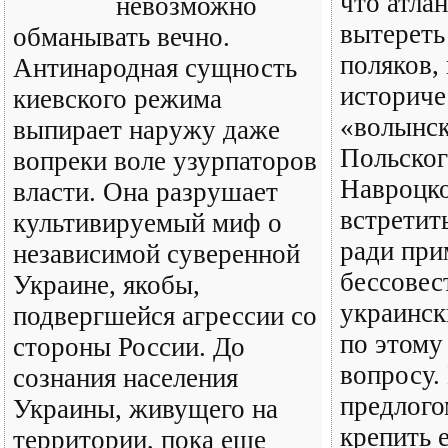
что атла
невозможно
вытереть
обманывать вечно.
поляков,
Антинародная сущность
историче
киевского режима
«волынск
выпирает наружу даже
Польског
вопреки воле узурпаторов
Навроцко
власти. Она разрушает
встретит
культивируемый миф о
ради при
независимой суверенной
бессове
Украине, якобы,
украинс
подвергшейся агрессии со
по этому
стороны России. До
вопросу.
сознания населения
предлого
Украины, живущего на
крепить 
территории, пока еще