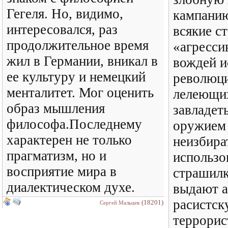
Гегеля. Но, видимо,
кампани
интересовался, раз
всякие с
продолжительное время
«агресси
жил в Германии, вникал в
вождей и
ее культуру и немецкий
революци
менталитет. Мог оценить
лелеющи
образ мышления
завладет
философа.Последнему
оружием 
характерен не только
неизбира
прагматизм, но и
использо
восприятие мира в
страшилк
диалектическом духе.
выдают 
расистск
(18201)
Сергей Мальцев
террори