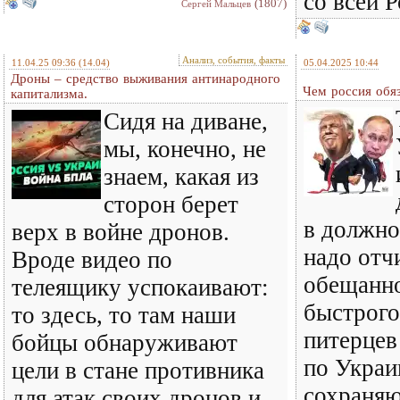
со всей 
(1807)
Сергей Мальцев
Анализ, события, факты
11.04.25 09:36
(14.04)
05.04.2025 10:44
Дроны – средство выживания антинародного
Чем россия обя
капитализма.
Сидя на диване,
мы, конечно, не
знаем, какая из
сторон берет
в должно
верх в войне дронов.
надо отч
Вроде видео по
обещанн
телеящику успокаивают:
быстрого
то здесь, то там наши
питерцев
бойцы обнаруживают
по Украи
цели в стане противника
сохраняю
для атак своих дронов и