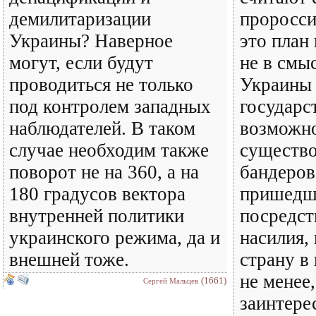
демилитаризации
проросси
Украины? Наверное
это план
могут, если будут
не в смы
проводиться не только
Украины 
под контролем западных
государст
наблюдателей. В таком
возможно
случае необходим также
существ
поворот не на 360, а на
бандеров
180 градусов вектора
пришедше
внутренней политики
посредст
украинского режима, да и
насилия,
внешней тоже.
страну в
не менее,
(1661)
Сергей Мальцев
заинтере