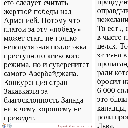
прецеден
его следует считать
оправды
жертвой победы над
нежелани
Арменией. Потому что
То есть, 
платой за эту «победу»
в чисто 
может стать не только
целях. То
непопулярная поддержка
затеяна в
преступного киевского
пропаган
режима, но и суверенитет
ради кот
самого Азербайджана.
бросил н
Конкуренция стран
6 000 со
Закавказья за
это были 
благосклонность Запада
канадцы,
ни к чему хорошему не
роли про
приведет.
Льва.
(2068)
Сергей Мальцев