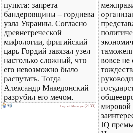
пункта: запрета
межправи
бандеровщины – гордиева
организа
узла Украины. Согласно
предста
древнегреческой
политиче
мифологии, фригийский
экономич
царь Гордий завязал узел
таможенн
настолько сложный, что
вовсе не 
его невозможно было
тождеств
распутать. Тогда
руководи
Александр Македонский
государс
разрубил его мечом.
общеевро
мировой 
(2133)
Сергей Мальцев
заинтере
IQ премь