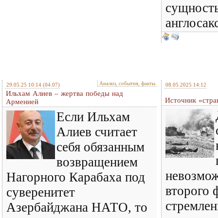
сущность
англосак
Анализ, события, факты
29.05.25 10:14
(04.07)
08.05.2025 14:12
Ильхам Алиев – жертва победы над
Источник «стра
Арменией
Если Ильхам
Алиев считает
себя обязанным
возвращением
невозмож
Нагорного Карабаха под
второго 
суверенитет
стремлен
Азербайджана НАТО, то