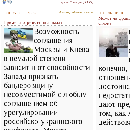
(3035)
Сергей Мальцев
Анализ, события, факты
09.09.25 09:17
(09:28)
06.09.2025 09:50
Может ли франц
Приметы отрезвления Запада?
силой?
Возможность
соглашения
Москвы и Киева
в немалой степени
зависит и от способности
конечно,
Запада признать
отношени
бандеровщину
достоинс
несовместимой с любым
недостат
соглашением об
дают пре
урегулировании
том, как
российско-украинского
действов