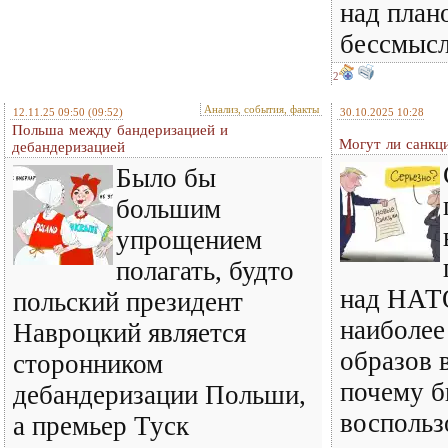
над план
бессмысл
2
Анализ, события, факты
12.11.25 09:50
(09:52)
30.10.2025 10:28
Польша между бандеризацией и
Могут ли санкц
дебандеризацией
Было бы
большим
упрощением
полагать, будто
над НАТО
польский президент
наиболее
Навроцкий является
образов 
сторонником
почему б
дебандеризации Польши,
воспольз
а премьер Туск