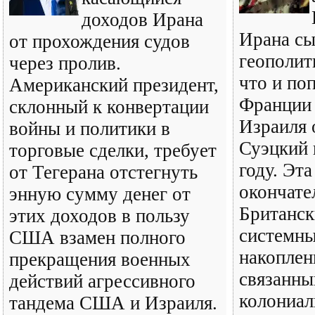
доходов Ирана
Ирана сы
от прохождения судов
геополит
через пролив.
что и по
Американский президент,
Франции 
склонный к конвертации
Израиля 
войны и политики в
Суэцкий 
торговые сделки, требует
году. Эт
от Тегерана отстегнуть
окончате
энную сумму денег от
Британск
этих доходов в пользу
системны
США взамен полного
накоплен
прекращения военных
связанны
действий агрессивного
колониа
тандема США и Израиля.