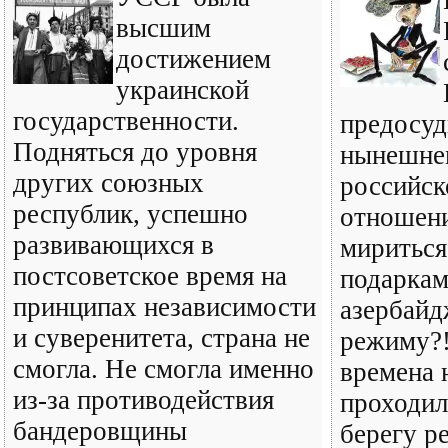
высшим
достижением
украинской
государственности.
предосуд
Подняться до уровня
нынешне
других союзных
российск
республик, успешно
отношени
развивающихся в
мириться
постсоветское время на
подарка
принципах независимости
азербайд
и суверенитета, страна не
режиму?!
смогла. Не смогла именно
времена 
из-за противодействия
проходил
бандеровщины
берегу р