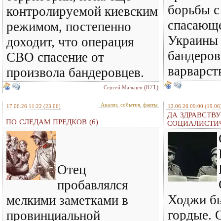
борьбы с
контролируемой киевским
спасающе
режимом, постепенно
Украины 
доходит, что операция
бандеров
СВО спасение от
варварст
произвола бандеровцев.
(871)
Сергей Мальцев
Анализ, события, факты
17.06.26 11:22
(23.06)
12.06.26 09:00
(19.06
ДА ЗДРАВСТВУ
ПО СЛЕДАМ ПРЕДКОВ (6)
СОЦИАЛИСТИ
Отец
пробавлялся
Ходжи бы
мелкими заметками в
гордые. 
провинциальной