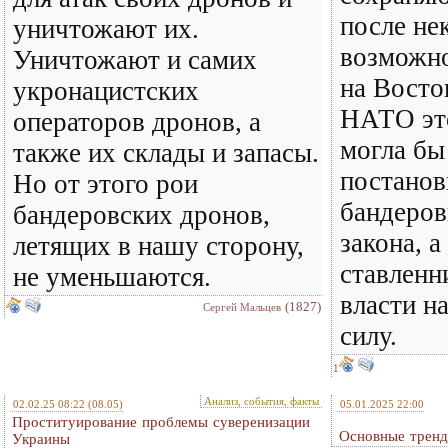
после не
уничтожают их.
возможно
Уничтожают и самих
на Восто
укронацистских
НАТО эт
операторов дронов, а
могла бы
также их склады и запасы.
постанов
Но от этого рои
бандеро
бандеровских дронов,
закона, а
летящих в нашу сторону,
ставленн
не уменьшаются.
власти н
(1827)
Сергей Мальцев
силу.
1
Анализ, события, факты
02.02.25 08:22
(08.05)
05.01.2025 22:00
Проституирование проблемы суверенизации
Основные тренд
Украины