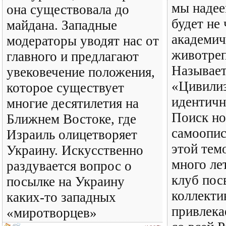
мы надее
она существовала до
будет не
майдана. Западные
академич
модераторы уводят нас от
животре
главного и предлагают
Называет
увековечение положения,
«Цивили
которое существует
идентичн
многие десятилетия на
Поиск но
Ближнем Востоке, где
самоопис
Израиль олицетворяет
этой тем
Украину. Искусственно
много ле
раздувается вопрос о
клуб пос
посылке на Украину
коллекти
каких-то западных
привлека
«миротворцев»