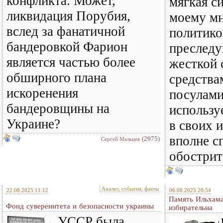
конфликта. Может,
мягкая си
ликвидация Порубия,
моему мн
вслед за фанатичной
политико
бандеровкой Фарион
преслед
является частью более
жесткой 
обширного плана
средствам
искоренения
посулами
бандеровщины на
использу
Украине?
в своих 
вполне с
(2975)
Сергей Мальцев
обострит
Анализ, события, факты
22.08.2025 11:12
06.08.2025 20:54
Память Ильхама
Фонд суверенитета и безопасности украины
избирательна
УССР была