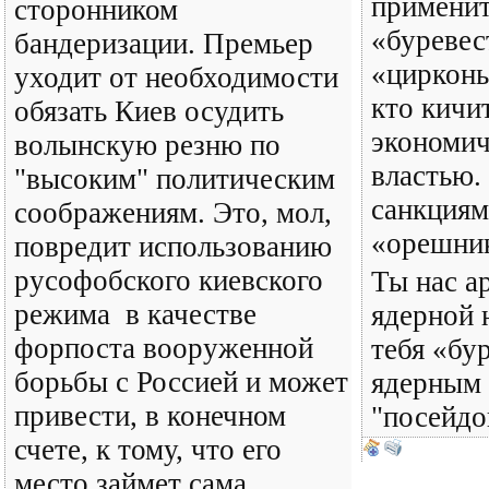
применит
сторонником
«буревес
бандеризации. Премьер
«цирконы
уходит от необходимости
кто кичи
обязать Киев осудить
экономич
волынскую резню по
властью.
"высоким" политическим
санкциям
соображениям. Это, мол,
«орешни
повредит использованию
русофобского киевского
Ты нас а
режима в качестве
ядерной 
форпоста вооруженной
тебя «бу
борьбы с Россией и может
ядерным 
привести, в конечном
"посейдо
счете, к тому, что его
место займет сама