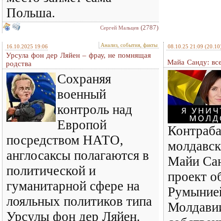
Польша.
(2787)
Сергей Мальцев
Анализ, события, факты
16.10.2025 19:06
08.10.25 21:09
(20.10
Урсула фон дер Ляйен – фрау, не помнящая
Майа Санду: вс
родства
Сохраняя
военный
контроль над
Европой
Контраб
посредством НАТО,
молдавск
англосаксы полагаются в
Майи Сан
политической и
проект о
гуманитарной сфере на
Румынией
лояльных политиков типа
Молдави
Урсулы фон дер Ляйен.