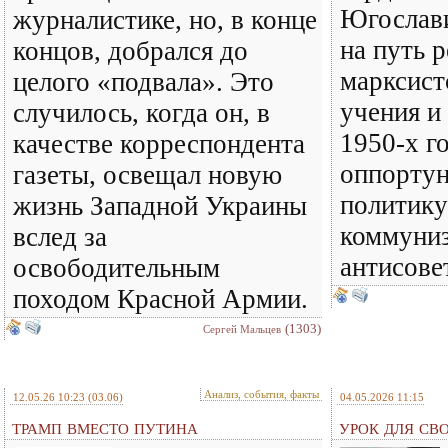
Югослави
журналистике, но, в конце
на путь 
концов, добрался до
марксист
целого «подвала». Это
учения и
случилось, когда он, в
1950-х г
качестве корреспондента
оппорту
газеты, освещал новую
политику
жизнь Западной Украины
коммуни
вслед за
антисове
освободительным
походом Красной Армии.
(1303)
Сергей Мальцев
Анализ, события, факты
12.05.26 10:23
(03.06)
04.05.2026 11:15
ТРАМП ВМЕСТО ПУТИНА
УРОК ДЛЯ СВ