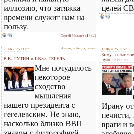
иллюзию, что затяжка
целей С
времени служит нам на
пользу.
(1732)
Сергей Мальцев
Анализ, события, факты
25.06.2025 11:07
17.06.2025 08:52
Кому на Ближне
В.В. ПУТИН и Г.В.Ф. ГЕГЕЛЬ
нужнее всего
Мне почудилось
некоторое
сходство
мышления
нашего президента с
Ирану от
гегелевским. Не знаю,
нечисти,
насколько близко ВВП
враги и 
знаком с философией
злобную 