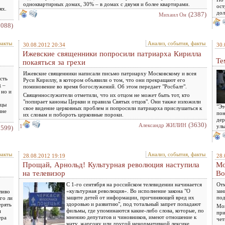
одноквартирных домах, 30% – в домах с двумя и более квартирами.
ост
ях.
дол
(2387)
Михаил Он
2088)
факты
Анализ, события, факты
30.08.2012 20:34
30.
Ижевские священники попросили патриарха Кирилла
Те
покаяться за грехи
Ижевские священники написали письмо патриарху Московскому и всея
сть
Руси Кириллу, в котором объявили о том, что они прекращают его
д –
поминовение во время богослужений. Об этом передает "Росбалт".
 но и
Священнослужители отметили, что их отцом не может быть тот, кто
"попирает каноны Церкви и правила Святых отцов". Они также изложили
йцы
"Эт
свое видение церковных проблем и попросили патриарха прислушаться к
ине
пон
их словам и побороть церковные пороки.
дер
(3630)
Александр ЖИЛИН
1
улы
3599)
факты
Анализ, события, факты
28.08.2012 19:19
28.
Прощай, Арнольд! Культурная революция наступила
Мо
на телевизор
Во
С 1-го сентября на российском телевидении начинается
Отм
«культурная революция». Во исполнение закона "О
зан
ливо
защите детей от информации, причиняющей вред их
под
го ли
здоровью и развитию", под тотальный запрет попадают
ерять
Мощ
фильмы, где упоминаются какие-либо слова, которые, по
м
при
мнению депутатов и чиновников, имеют отношение к
ера
чет
мату, жаргону или другой ненормативной лексике.