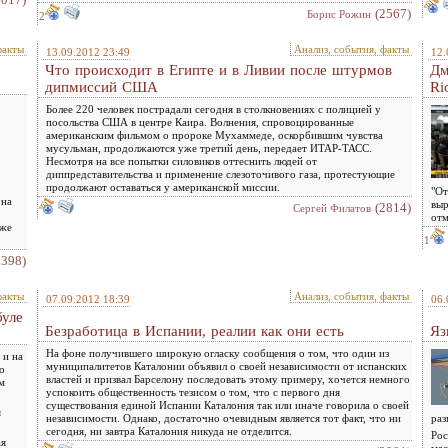
(2567)
Борис Рожин
2
факты
Анализ, события, факты
13.09.2012 23:49
12.
Что происходит в Египте и в Ливии после штурмов
Дм
дипмиссий США
Ri
Более 220 человек пострадали сегодня в столкновениях с полицией у
посольства США в центре Каира. Волнения, спровоцированные
американским фильмом о пророке Мухаммеде, оскорбившим чувства
мусульман, продолжаются уже третий день, передает ИТАР-ТАСС.
Несмотря на все попытки силовиков оттеснить людей от
диппредставительства и применение слезоточивого газа, протестующие
продолжают оставаться у американской миссии.
"От
 на
выр
(2814)
Сергей Филатов
отм
 же
1
3398)
факты
Анализ, события, факты
07.09.2012 18:39
06.
уле
Безработица в Испании, реалии как они есть
Яз
На фоне получившего широкую огласку сообщения о том, что один из
 и на
муниципалитетов Каталонии объявил о своей независимости от испанских
о
властей и призвал Барселону последовать этому примеру, хочется немного
м
успокоить общественность тезисом о том, что с первого дня
существования единой Испании Каталония так или иначе говорила о своей
я
независимости. Однако, достаточно очевидным является тот факт, что ни
раз
сегодня, ни завтра Каталония никуда не отделится.
Рос
ая
мас