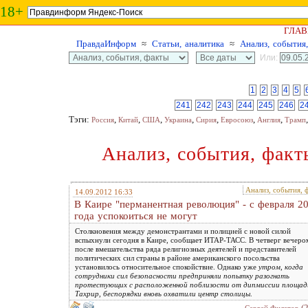
18+
ГЛАВ
ПравдаИнформ
≈
Статьи, аналитика
≈
Анализ, события
Или:
1
2
3
4
5
241
242
243
244
245
246
2
Тэги:
,
,
,
,
,
,
,
Россия
Китай
США
Украина
Сирия
Евросоюз
Англия
Трамп
Анализ, события, факт
Анализ, события, 
14.09.2012 16:33
В Каире "перманентная революция" - с февраля 2
года успокоиться не могут
Столкновения между демонстрантами и полицией с новой силой
вспыхнули сегодня в Каире, сообщает ИТАР-ТАСС. В четверг вечеро
после вмешательства ряда религиозных деятелей и представителей
политических сил страны в районе американского посольства
установилось относительное спокойствие. Однако уже
утром, когда
сотрудники сил безопасности предприняли попытку разогнать
протестующих с расположенной поблизости от дипмиссии площад
Тахрир, беспорядки вновь охватили центр столицы
.
(
Сергей Филатов