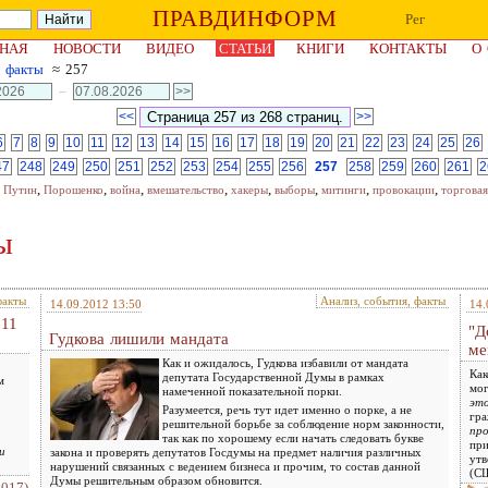
ПРАВДИНФОРМ
Рег
НАЯ
НОВОСТИ
ВИДЕО
СТАТЬИ
КНИГИ
КОНТАКТЫ
О
, факты
≈ 257
–
<<
>>
6
7
8
9
10
11
12
13
14
15
16
17
18
19
20
21
22
23
24
25
26
47
248
249
250
251
252
253
254
255
256
257
258
259
260
261
2
,
,
,
,
,
,
,
,
,
Путин
Порошенко
война
вмешательство
хакеры
выборы
митинги
провокации
торговая
ы
факты
Анализ, события, факты
14.09.2012 13:50
14.
011
"Д
Гудкова лишили мандата
ме
Как и ожидалось, Гудкова избавили от мандата
Как
депутата Государственной Думы в рамках
м
мог
намеченной показательной порки.
это
Разумеется, речь тут идет именно о порке, а не
гра
решительной борьбе за соблюдение норм законности,
про
так как по хорошему если начать следовать букве
при
и
закона и проверять депутатов Госдумы на предмет наличия различных
утв
нарушений связанных с ведением бизнеса и прочим, то состав данной
(С
Думы решительным образом обновится.
2017)