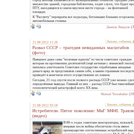
множество зданий, городская библиотека, ходят слухи, что будет пр
ПТУ, находящееся в самом вкусном месте города – на фонтанной
площади.
К "Рассвету" перекрыты все подъезды, бетонными блоками огорожен
автомобильная стоянка.
(
Данила Линдэле
Анализ, события, 
21.08.2012 11:26
Развал СССР – трагедия невиданных масштабов
(фото)
Наверное даже сами "полезные идиоты" из числа советских граждан
которые на протяжении десятилетий (ещё начиная с ленинской эпохи
пытались уничтожить Советское государство отрабатывая западные
деньги вряд ли представляли самим себе, к каким страшным последст
приведёт в конечном итоге осуществление их планов.
Сегодня, 21 год спустя после полного распада СССР уже можно сдел
определённые выводы. Главный из них – распад СССР был тяжелейше
геополитической катастрофой всего ХХ века.
(1
Shmuel Yerushalmi
Анализ, события, 
21.08.2012 03:18
Истребители. Пятое поколение: МиГ МФИ. Травля
(видео)
В 80-х годах советские конструкторы, пожалуй,
впервые после войны обеспечили столь явное
преимущество отечественных истребителей над
американскими, запустив в серию МиГ-29 и Су-