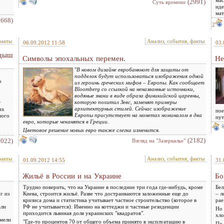
(2991)
Суть времени
иде
мат
3668)
2
факты
Анализ, события, факты
06.09.2012 11:58
03.
одыш
Символы эпохальных перемен.
Не
"
В новом дизайне евробанкнот для защиты от
подделок будут использоваться изображения одной
о
из героинь греческих мифов – Европы. Как сообщает
Bloomberg со ссылкой на неназванные источники,
водяные знаки в виде образа финикийской царевны,
.
которую похитил Зевс, заменят примеры
архитектурных стилей. Сейчас изображение
их
пое
Европы присутствует на монетах номиналом в два
вого
пут
евро, которые чеканятся в Греции.
Цветовое решение новых евро также слегка изменится.
(2182)
2022)
Взгляд на "Зазеркалье"
факты
Анализ, события, факты
01.09.2012 14:55
31.
Жильё в России и на Украине
Бо
Трудно поверить, что на Украине в последние три года где-нибудь, кроме
Бел
г из
Киева, строится жильё. Разве что достраиваются заложенные еще до
– л
кризиса дома и статистика учитывает частное строительство (которое в
рае
али
РФ не учитывается). Именно на коттеджи и частные резиденции
Но 
приходится львиная доля украинских "квадратов".
хло
умели
"Где-то процентов 70 от общего объема принято в эксплуатацию в
По 