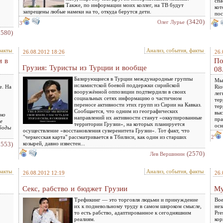
спа
Также, по информации моих коллег, на ТВ будут
кот
запрещены любые намеки на то, откуда берутся дети.
пос
(3420)
Олег Лурье
3
8580)
факты
Анализ, события, факты
26.08.2012 18:26
26.
и в
По
Грузия: Туристы из Турции и вообще
08
Базирующиеся в Турции международные группы
Мы 
исламистской боевой поддержки сирийской
е. На
Rio
вооружённой оппозиции подтвердили в своих
лег
социальных сетях информацию о частичном
тер
переносе активности этих групп из Сирии на Кавказ.
тер
Сообщается, что одним из географических
выс
но
направлений их активности станут «оккупированные
пра
е
территории Грузии», на которых планируется
осн
боды
осуществление «восстановления суверенитета Грузии». Тот факт, что
"черкесская карта" рассматривается в Тбилиси, как один из старших
2
2553)
козырей, давно известен...
(2570)
Лев Вершинин
факты
Анализ, события, факты
26.08.2012 12:19
26.
Секс, рабство и бюджет Грузии
Му
Трефикинг — это торговля людьми и принуждение
Вое
их к подневольному труду в самом широком смысле,
нез
то есть рабство, адаптированное к сегодняшним
Pre
реалиям.
кор