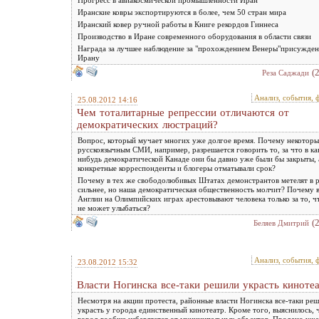
Иранские ковры экспортируются в более, чем 50 стран мира
Иранский ковер ручной работы в Книге рекордов Гиннеса
Производство в Иране современного оборудования в области связи
Награда за лучшее наблюдение за "прохождением Венеры"присужден
Ирану
(
Реза Саджади
Анализ, события, 
25.08.2012 14:16
Чем тоталитарные репрессии отличаются от
демократических люстраций?
Вопрос, который мучает многих уже долгое время. Почему некотор
русскоязычным СМИ, например, разрешается говорить то, за что в ка
нибудь демократической Канаде они бы давно уже были бы закрыты, 
конкретные корреспонденты и блогеры отматывали срок?
Почему в тех же свободолюбивых Штатах демонстрантов метелят в 
сильнее, но наша демократическая общественность молчит? Почему 
Англии на Олимпийских играх арестовывают человека только за то, ч
не может улыбаться?
(
Беляев Дмитрий
Анализ, события, 
23.08.2012 15:32
Власти Ногинска все-таки решили украсть киноте
Несмотря на акции протеста, районные власти Ногинска все-таки ре
украсть у города единственный кинотеатр. Кроме того, выяснилось, 
город вообще избавляется от муниципальных объектов. Продано уже