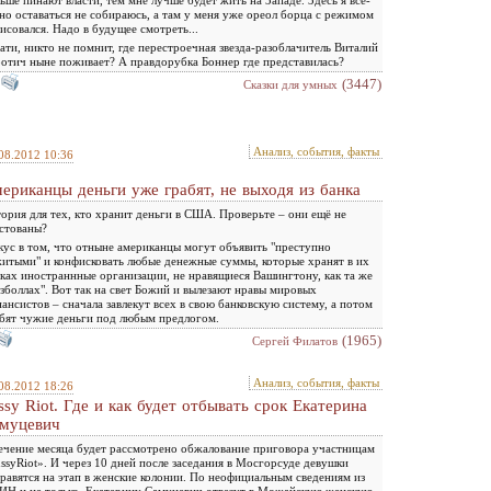
но оставаться не собираюсь, а там у меня уже ореол борца с режимом
исовался. Надо в будущее смотреть...
ати, никто не помнит, где перестроечная звезда-разоблачитель Виталий
отич ныне поживает? А правдорубка Боннер где представилась?
(3447)
Сказки для умных
Анализ, события, факты
08.2012 10:36
ериканцы деньги уже грабят, не выходя из банка
ория для тех, кто хранит деньги в США. Проверьте – они ещё не
стованы?
ус в том, что отныне американцы могут объявить "преступно
итыми" и конфисковать любые денежные суммы, которые хранят в их
ках иностраннные организации, не нравящиеся Вашингтону, как та же
зболлах". Вот так на свет Божий и вылезают нравы мировых
ансистов – сначала завлекут всех в свою банковскую систему, а потом
бят чужие деньги под любым предлогом.
(1965)
Сергей Филатов
Анализ, события, факты
08.2012 18:26
ssy Riot. Где и как будет отбывать срок Екатерина
муцевич
ечение месяца будет рассмотрено обжалование приговора участницам
ssyRiot». И через 10 дней после заседания в Мосгорсуде девушки
равятся на этап в женские колонии. По неофициальным сведениям из
Н и не только, Екатерину Самуцевич отвезут в Можайскую женскую