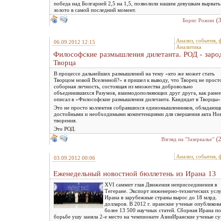
победа над Болгарией 2,5 на 1,5, позволили нашим девушкам вырвать
золото в самой последний момент.
(
Борис Рожин
Анализ, события, 
06.09.2012 12:15
Аналитика
Философские размышления дилетанта. РОД - зар
Творца
В процессе дальнейших размышлений на тему «кто же может стать
Творцом новой Вселенной?» я пришел к выводу, что Творец не прост
соборная личность, состоящая из множества добровольно
объединившихся Разумов, взаимодополняющих друг друга, как ранее
описал в «Философские размышления дилетанта. Кандидат в Творцы»
Это не просто коллектив собравшихся единомышленников, обладающ
достойными и необходимыми компетенциями для свершения акта Но
творения.
Это РОД.
(
Взгляд на "Зазеркалье"
Анализ, события, 
03.09.2012 00:06
Еженедельный новостной бюллетень из Ирана 13
XVI саммит глав Движения неприсоединения в
Тегеране. Экспорт инженерно-технических услу
Ирана в зарубежные страны вырос до 18 млрд.
долларов. В 2012 г. иранские ученые опубликов
более 13 500 научных статей. Сборная Ирана по
борьбе ушу заняла 2-е место на чемпионате АзииИранские ученые с