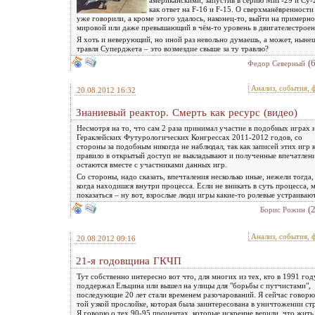
как ответ на F-16 и F-15. О сверхманёвренности
уже говорили, а кроме этого удалось, наконец-то, выйти на примерно
мировой или даже превышающий в чём-то уровень в двигателестроени
Я хоть и неверующий, но иной раз невольно думаешь, а может, ныне
травля Суперджета – это возмездие свыше за ту травлю?
(
Федор Северный
Анализ, события, 
20.08.2012 16:32
Знаниевый реактор. Смерть как ресурс (видео)
Несмотря на то, что сам 2 раза принимал участие в подобных играх 
Гераклейских Футурологических Конгрессах 2011-2012 годов, со
стороны за подобным никогда не наблюдал, так как записей этих игр 
правило в открытый доступ не выкладывают и полученные впечатлен
остаются вместе с участниками данных игр.
Со стороны, надо сказать, впечталения несколько иные, нежели тогда,
когда находишся внутри процесса. Если не вникать в суть процесса, 
показаться – ну вот, взрослые люди игры какие-то ролевые устраивают
(
Борис Рожин
Анализ, события, 
20.08.2012 09:16
21-я годовщина ГКЧП
Тут собственно интересно вот что, для многих из тех, кто в 1991 год
поддержал Ельцина или вышел на улицы для "борьбы с путчистами",
последующие 20 лет стали временем разочарований. Я сейчас говорю
той узкой прослойке, которая была заинтересована в уничтожении ст
Я говорю о тех 90-95 процентах, которые искренне верили, что жить