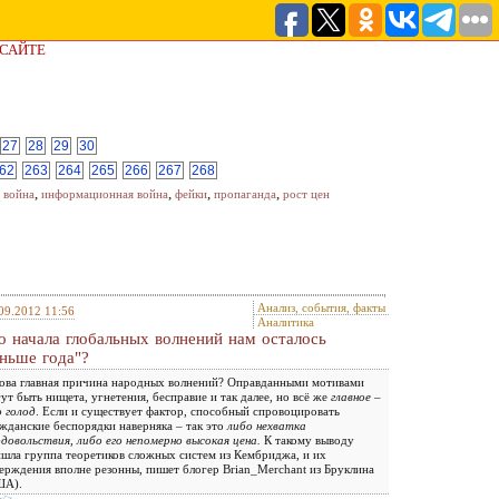
 САЙТЕ
27
28
29
30
62
263
264
265
266
267
268
,
,
,
,
 война
информационная война
фейки
пропаганда
рост цен
Анализ, события, факты
09.2012 11:56
Аналитика
о начала глобальных волнений нам осталось
ньше года"?
ова главная причина народных волнений? Оправданными мотивами
ут быть нищета, угнетения, бесправие и так далее, но всё же
главное –
 голод
. Если и существует фактор, способный спровоцировать
жданские беспорядки наверняка – так это
либо нехватка
довольствия, либо его непомерно высокая цена.
К такому выводу
шла группа теоретиков сложных систем из Кембриджа, и их
ерждения вполне резонны, пишет блогер Brian_Merchant из Бруклина
ША).