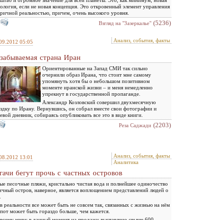
ология, если не новая концепция. Это откровенный элемент управления
ричной реальностью, причем, очень высокого уровня.
(5236)
Взгляд на "Зазеркалье"
Анализ, события, факты
09.2012 05:05
забываемая страна Иран
Ориентированные на Запад СМИ так сильно
очернили образ Ирана, что стоит мне самому
упомянуть хотя бы о небольшом позитивном
моменте иранской жизни – и меня немедленно
упрекнут в государственной пропаганде.
Александр Козловский совершил двухмесячную
здку по Ирану. Вернувшись, он собрал вместе свои фотографии и
евой дневник, собираясь опубликовать все это в виде книги.
(2203)
Реза Саджади
Анализ, события, факты
08.2012 13:01
Аналитика
гачи бегут прочь с частных островов
ые песочные пляжи, кристально чистая вода и полнейшее одиночество
ичный остров, наверное, является воплощением представлений людей о
.
в реальности все может быть не совсем так, связанных с жизнью на нём
пот может быть гораздо больше, чем кажется.
всему миру в данный момент на продажу выставлено свыше 600