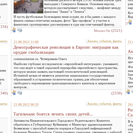
одано
выходцев с Северного Кавказа. Основная версия,
рав
которую рассматривает следствие, – конфликт между
нар
фанатами "Анжи" и "Зенита".
Кст
а
И пусть футбольные болельщики меня осудят, но я бы давно с каждого
Кор
фаната снимал отпечатки пальцев, фото "фас-профиль" и участие в
3
фанатских группировках рассматривал в суде как отягчающий фактор.
3334)
(2521)
Михаил Он
факты
Анализ, события, факты
21.08.2012 11:00
21.
Демографическая революция в Европе: миграция как
Ам
орудие глобализации
Ист
communitarian.ru. Четверикова Ольга
аре
)
Наиболее глубокие исследователи «европейской интеграции» указывают,
Фок
что она ведёт к такой серьезной перекройке европейского пространства,
виям
наж
которую можно назвать настоящей геополитической революцией.
бан
Истинной целью её является демонтаж национально-государственных
"Хе
ать
образований и устранение политических границ для обеспечения
фин
й
свободного перемещения транснационального капитала и закрепления
гра
контроля...
0340)
(2536)
факты
Анализ, события, факты
21.08.2012 00:33
20.
Pu
Тагильчане боятся лечить своих детей...
Са
Активисты Нижнетагильского Городского Родительского Комитета
В т
обратились к Губернатору Куйвашеву и Министру здравоохранения
«Pu
Белявскому с просьбой навести порядок в Городской инфекционной
отп
больнице Нижнего Тагила. Серия громких скандалов, связанных с работой
27
ФСИ