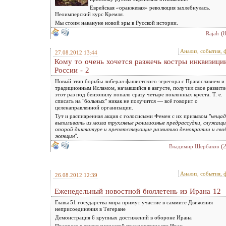
Еврейская «оранжевая» революция захлебнулась.
Неоимперский курс Кремля.
Мы стоим накануне новой эры в Русской истории.
(
Rajah
Анализ, события, 
27.08.2012 13:44
Кому то очень хочется разжечь костры инквизици
России - 2
Новый этап борьбы либерал-фашистского эгрегора с Православием и
традиционным Исламом, начавшийся в августе, получил свое развити
этот раз под бензопилу попало сразу четыре поклонных креста. Т. е.
списать на "больных" никак не получится — всё говорит о
целенаправленной организации.
Тут и распиаренная акция с голосисыми Фемен с их призывом "
нещад
выпиливать из мозга трухлявые религиозные предрассудки, служащи
опорой диктатуре и препятствующие развитию демократии и сво
женщин
".
(
Владимир Щербаков
Анализ, события, 
26.08.2012 12:39
Еженедельный новостной бюллетень из Ирана 12
Главы 51 государства мира примут участие в саммите Движения
неприсоединения в Тегеране
Демонстрация 6 крупных достижений в обороне Ирана
Прогресс в авиакосмической промышленности Иран