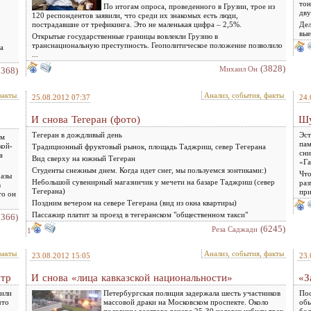
тон
По итогам опроса, проведенного в Грузии, трое из
дву
120 респондентов заявили, что среди их знакомых есть люди,
пострадавшие от трефикинга. Это не маленькая цифра – 2,5%.
Дел
вые
Открытые государственные границы вовлекли Грузию в
транснациональную преступность. Геополитическое положение позволило
а
...
(3828)
Михаил Он
2368)
факты
Анализ, события, факты
25.08.2012 07:37
24.
И снова Тегеран (фото)
Шу
Тегеран в дождливый день
Эст
ым
пам
кой-
Традиционный фруктовый рынок, площадь Таджриш, север Тегерана
сни
а
Вид сверху на южный Тегеран
«Га
Студенты снежным днем. Когда идет снег, мы пользуемся зонтиками:)
Что
разы
Небольшой сувенирный магазинчик у мечети на базаре Таджриш (север
раз
в
Тегерана)
при
то он
Поздним вечером на севере Тегерана (вид из окна квартиры)
Пассажир платит за проезд в тегеранском "общественном такси"
2366)
(6245)
Реза Саджади
1
факты
Анализ, события, факты
23.08.2012 15:05
23.
атр
И снова «лица кавказской национальности»
«З
шили
Петербургская полиция задержала шесть участников
Пос
что
массовой драки на Московском проспекте. Около
обы
половины десятого вечера 25-30 человек избили трех
бол