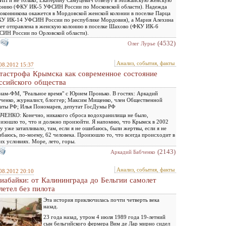
онию (ФКУ ИК-5 УФСИН России по Московской области). Надежда
оконникова окажется в Мордовской женской колонии в поселке Парца
У ИК-14 УФСИН России по республике Мордовия), а Мария Алехина
ет отправлена в женскую колонию в поселке Шахово (ФКУ ИК-6
ИН России по Орловской области).
(4532)
Олег Лурье
Анализ, события, факты
08.2012 15:37
тастрофа Крымска как современное состояние
ссийского общества
ам-ФМ, "Реальное время" с Юрием Пронько. В гостях: Аркадий
ченко, журналист, блоггер; Максим Мищенко, член Общественной
аты РФ; Илья Пономарев, депутат ГосДумы РФ
ЧЕНКО: Конечно, никакого сброса водохранилища не было,
изошло то, что и должно произойти. Я напомню, что Крымск в 2002
у уже затапливало, там, если я не ошибаюсь, были жертвы, если я не
баюсь, по-моему, 62 человека. Произошло то, что всегда происходит в
их условиях. Море, лето, горы.
(2143)
Аркадий Бабченко
Анализ, события, факты
08.2012 20:10
иабайки: от Калининграда до Бельгии самолет
летел без пилота
Эта история приключилась почти четверть века
назад.
23 года назад, утром 4 июля 1989 года 19-летний
сын бельгийского фермера Вим де Лар мирно сидел