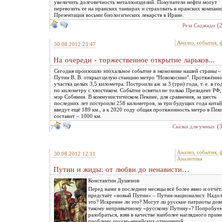
увеличить долговечность металлоизделий. Покупатели нефти могут
перевозить ее на иранских танкерах и страховать в иранских компани
Презентация восьми биологических лекарств в Иране.
(
Реза Саджади
Анализ, события, 
30.08.2012 23:47
На очереди - торжественное открытие ларьков...
Сегодня произошло эпохальное событие в экономике нашей страны –
Путин В. В. открыл целую станцию метро "Новокосино". Протяжённо
участка целых 3,5 километра. Построили аж за 3 (три) года, т. е. в го
по километру с хвостиком. Событие освятил не только Президент РФ,
мэр Собянин. В коммунистическом Пекине, для сравнения, за шесть
последних лет построили 258 километров, за три будущих года кита
введут ещё 189 км., а к 2020 году общая протяженность метро в Пек
составит – 1000 км.
(
Сказки для умных
7
Анализ, события, 
30.08.2012 12:11
Аналитика
Путин и жиды: от любви до ненависти…
Константин Душенов
Перед нами в последние месяцы всё более явно и отчёт
предстаёт «новый Путин» – Путин-националист. Надол
это? Искренне ли это? Могут ли русские патриоты дов
такому непривычному «русскому Путину»? Попробуе
разобраться, взяв в качестве наиболее наглядного прим
проблему русско-еврейских отношений.