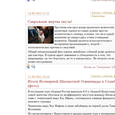
Анализ, события, 
14.09.2012 11:21
Аналитика
Сакральная жертва посла!
Прочитав или прослушав приличное количество
различных оценок из самых разных кругов
политического спектра, я понял, что ни в одной
аналитике не увидел двух очень очевидных
моментов. Первый касается психологического
восприятия произошедшего, второй –
геополитических причин и следствий.
Общий эмоциональный фон оценок ливийских событий резко делится
два кластера. В одном царит ликование и убежденность в том, что
американцы «за что боролись, на то и напоролись». Во втором столь
резкое негодование.
(
Взгляд на "Зазеркалье"
Анализ, события, 
11.09.2012 10:10
Итоги Всемирной Шахматной Олимпиады в Стамб
(фото)
В последнем туре сборная Россия выиграла 4-0 у сборной Казахстана
самой ленточке обогнала по коэффициенту могучую команду Китая в
главе с чемпионкой мира Хоу Ифань, считавшуюся главным фаворито
женского турнира.
Чемпионка мира Хоу Инфань и наша забойщица на первой доске Тан
Косинцева
Но ничья китаянок с Казахстаном в предпоследнем туре и неуверенн