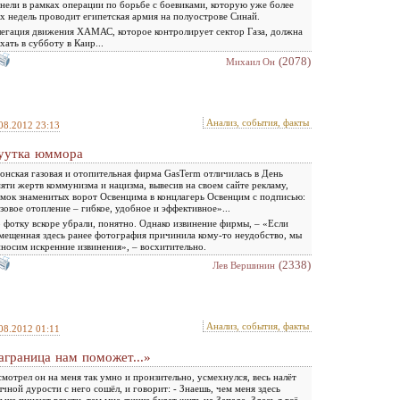
нели в рамках операции по борьбе с боевиками, которую уже более
х недель проводит египетская армия на полуострове Синай.
егация движения ХАМАС, которое контролирует сектор Газа, должна
хать в субботу в Каир...
(2078)
Михаил Он
Анализ, события, факты
08.2012 23:13
утка юммора
онская газовая и отопительная фирма GasTerm отличилась в День
яти жертв коммунизма и нацизма, вывесив на своем сайте рекламу,
мок знаменитых ворот Освенцима в концлагерь Освенцим с подписью:
зовое отопление – гибкое, удобное и эффективное»...
 фотку вскоре убрали, понятно. Однако извинение фирмы, – «Если
мещенная здесь ранее фотография причинила кому-то неудобство, мы
носим искренние извинения», – восхитительно.
(2338)
Лев Вершинин
Анализ, события, факты
08.2012 01:11
аграница нам поможет...»
мотрел он на меня так умно и пронзительно, усмехнулся, весь налёт
чной дурости с него сошёл, и говорит: - Знаешь, чем меня здесь
ьше пинают власти, тем мне лучше будет жить на Западе. Здесь я всё-