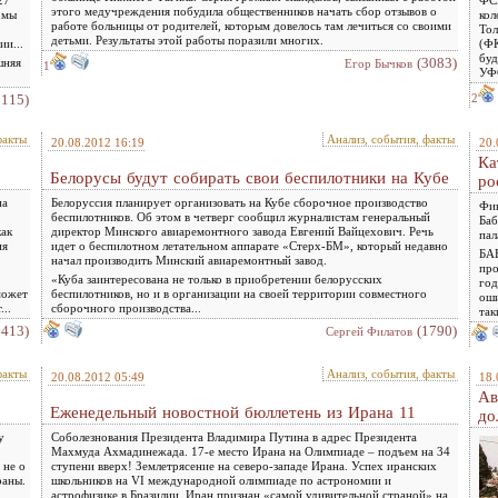
этого медучреждения побудила общественников начать сбор отзывов о
 мы
кол
работе больницы от родителей, которым довелось там лечиться со своими
Тол
детьми. Результаты этой работы поразили многих.
и...
(ФК
буд
(3083)
шняя
Егор Бычков
1
УФС
6115)
2
факты
Анализ, события, факты
20.08.2012 16:19
20.
Ка
Белорусы будут собирать свои беспилотники на Кубе
ро
на
Белоруссия планирует организовать на Кубе сборочное производство
Фин
беспилотников. Об этом в четверг сообщил журналистам генеральный
Баб
как
директор Минского авиаремонтного завода Евгений Вайцехович. Речь
пал
ия
идет о беспилотном летательном аппарате «Стерх-БМ», который недавно
БАБ
начал производить Минский авиаремонтный завод.
про
«Куба заинтересована не только в приобретении белорусских
год
может
беспилотников, но и в организации на своей территории совместного
оши
...
сборочного производства...
так
2413)
(1790)
Сергей Филатов
факты
Анализ, события, факты
20.08.2012 05:49
18.
Ав
Еженедельный новостной бюллетень из Ирана 11
до
у
Соболезнования Президента Владимира Путина в адрес Президента
Махмуда Ахмадинежада. 17-е место Ирана на Олимпиаде – подъем на 34
 не о
ступени вверх! Землетрясение на северо-западе Ирана. Успех иранских
раны.
школьников на VI международной олимпиаде по астрономии и
астрофизике в Бразилии. Иран признан «самой удивительной страной» на