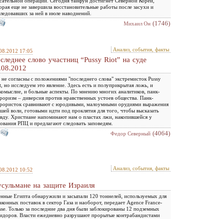
сательной операции. Сегодня тайфун достигнет Северной Кореи,
орая еще не завершила восстановительные работы после засухи и
ледовавших за ней в июле наводнений.
(1746)
Михаил Он
Анализ, события, факты
08.2012 17:05
следнее слово участниц “Pussy Riot” на суде
.08.2012
не согласны с положениями "последнего слова" экстремисток Pussy
t, но исследуем это явление. Здесь есть и полуприкрытая ложь, и
комыслие, и больные аспекты. По мнению многих аналитиков, панк-
роризм – диверсия против нравственных устоев общества. Панк-
рористок сравнивают с юродивыми, малоумными орудиями выражения
шей воли, готовыми идти под проклятия для того, чтобы высказать
вду. Христиане напоминают нам о пластах лжи, накопившейся у
ования РПЦ и предлагают следовать заповедям.
(4064)
Федор Северный
Анализ, события, факты
08.2012 10:52
сульмане на защите Израиля
нные Египта обнаружили и засыпали 120 тоннелей, используемых для
аконных поставок в сектор Газа и наоборот, передает Agence France-
sse. Только за последние два дня были заблокированы 12 подземных
идоров. Власти ежедневно разрушают прорытые контрабандистами