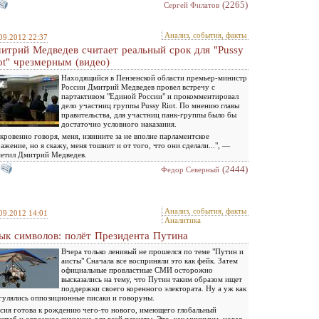
(2265)
Сергей Филатов
Анализ, события, факты
09.2012 22:37
итрий Медведев считает реальный срок для "Pussy
ot" чрезмерным (видео)
Находящийся в Пензенской области премьер-министр
России Дмитрий Медведев провел встречу с
партактивом "Единой России" и прокомментировал
дело участниц группы Pussy Riot. По мнению главы
правительства, для участниц панк-группы было бы
достаточно условного наказания.
кровенно говоря, меня, извините за не вполне парламентское
ажение, но я скажу, меня тошнит и от того, что они сделали...", —
етил Дмитрий Медведев.
(2444)
Федор Северный
Анализ, события, факты
09.2012 14:01
Аналитика
ык символов: полёт Президента Путина
Вчера только ленивый не прошелся по теме "Путин и
аисты" Сначала все восприняли это как фейк. Затем
официальные провластные СМИ осторожно
высказались на тему, что Путин таким образом ищет
поддержки своего коренного электората. Ну а уж как
гулялись оппозиционные писаки и говоруны.
сия готова к рождению чего-то нового, имеющего глобальный
штаб и огромное значение для всей планеты. Это, как минимум, новая