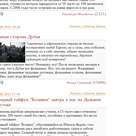
ровов, стоимость которых варьируется от 50 тысяч до 100 миллионов
ларов. С 2006 года число островов на рынке выросло в три раза.
(2321)
Переводы Mixednews
Анализ, события, факты
08.2012 19:56
мная сторона Дубая
"азиатские и африканские страны не только
поставляют людей Европе, но и сами, кто побогаче,
активно их к себе завозят, однако тамошние
власти, в отличие от европейских, держат
ситуацию под контролем"
о самое ужасное место! Ненавижу его! После нескольких месяцев я
яла, что в Дубае все фальшивое. Все, что вы видите. Фальшивые
евья, фальшивые трудовые договора, фальшивые острова, фальшивые
бки, даже вода фальшивая!"
(15696)
Федор Северный
Анализ, события, факты
08.2012 17:45
щный тайфун "Болавен" завтра у нас на Дальнем
стоке
енены корейско-американские учения, в 15 тысяч школ отменены
ятия, 200 тысяч семей без света, погибших и пропавших без вести
считывают.
ный тайфун "Болавен", обрушившийся на Южную Корею, стал
чиной крушения двух китайских рыболовецких судов и гибели
ырех моряков. Сильный ветер и ливень мешали проведению