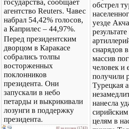
государства, сообщает
обстрел ту
агентство Reuters. Чавес
населенног
набрал 54,42% голосов,
уезде Акча
а Каприлес – 44,97%.
результате
Перед президентским
артиллери
дворцом в Каракасе
снарядов 
собрались толпы
массив пог
восторженных
человек и 
поклонников
получили 
президента. Они
Турецкая а
запускали в небо
незамедли
петарды и выкрикивали
нанесла уд
лозунги в поддержку
сирийским
президента.
целям в на
(1743)
RT на русском