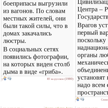
Цивилизац
боеприпасы выгрузили
Центра – Р
из вагонов. По словам
Государств
местных жителей, они
Врагов уст
были такой силы, что в
первый вар
домах закачались
поскольку 
люстры.
наднацион
В социальных сетях
органы лю
появились фотографии,
механичес
на которых виден столб
объединен
дыма в виде «гриба».
установят 
(1980)
RT на русском
1
надо всем
пространс
Слово
Анализ, события, факты