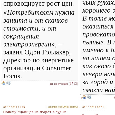
чьих руках
спровоцирует рост цен.
хорошего э
«Потребителям нужна
В толпе м
защита и от скачков
оказаться
стоимости, и от
провокато
сокращения
пьяные. В 
электроэнергии»,
–
именно я 
заявил Одри Гэллахер,
на нашем 
директор по энергетике
как около 
организации Consumer
вечера нач
Focus.
за город и
(1713)
RT на русском
смогли на
1
Анализ, события, факты
07.10.2012 11:29
07.10.2012 00:51
Почему Удальцов не подаёт в суд на