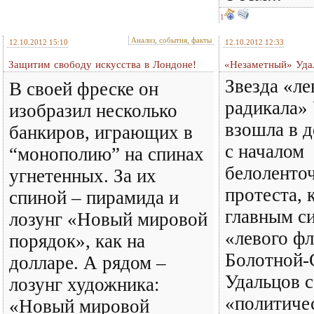
1
Анализ, события, факты
12.10.2012 15:10
12.10.2012 12:33
Защитим свободу искусства в Лондоне!
«Незаметный» Уда
Звезда «ле
В своей фреске он
радикала»
изобразил несколько
взошла в д
банкиров, играющих в
с началом
“монополию” на спинах
белоленто
угнетенных. За их
протеста, 
спиной – пирамида и
главным с
лозунг «Новый мировой
«левого фл
порядок», как на
Болотной-
долларе. А рядом –
Удальцов с
лозунг художника:
«политиче
«Новый мировой