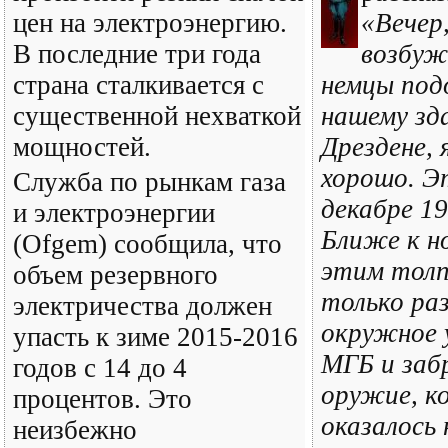
цен на электроэнергию.
«Вечер,
В последние три года
возбуж
страна сталкивается с
немцы под
существенной нехваткой
нашему зд
мощностей.
Дрездене, 
хорошо. Э
Служба по рынкам газа
декабре 19
и электроэнергии
Ближе к н
(Ofgem) сообщила, что
этим толп
объем резервного
только ра
электричества должен
окружное 
упасть к зиме 2015-2016
МГБ и заб
годов с 14 до 4
оружие, к
процентов. Это
оказалось 
неизбежно