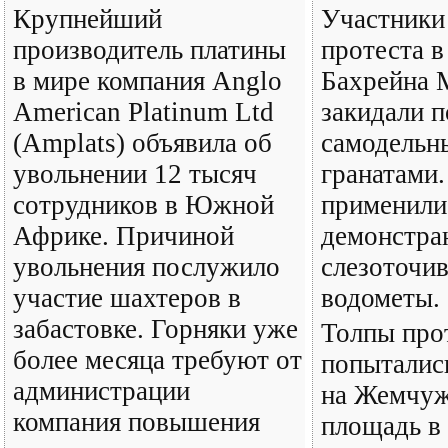
Крупнейший
Участники
производитель платины
протеста в
в мире компания Anglo
Бахрейна 
American Platinum Ltd
закидали 
(Amplats) объявила об
самодельн
увольнении 12 тысяч
гранатами
сотрудников в Южной
применили
Африке. Причиной
демонстра
увольнения послужило
слезоточив
участие шахтеров в
водометы.
забастовке. Горняки уже
Толпы пр
более месяца требуют от
попыталис
администрации
на Жемчу
компания повышения
площадь в