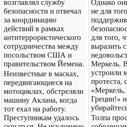
возглавлял службу
Однако они
безопасности и отвечал
не для тог
за координацию
поддержив
действий в рамках
безопаснос
антитеррористического
для того, 
сотрудничества между
выразить с
посольством США и
недовольс
правительством Йемена.
Меркель. 
устроили 
Неизвестные в масках,
протеста, 
передвигающиеся на
«Меркель, 
мотоциклах, обстреляли
Греции!» 
машину Аклана, когда
убирайтес
тот ехал на работу.
Преступникам удалось
Толпа про
скрыться. Не исключено,
собравшаяс