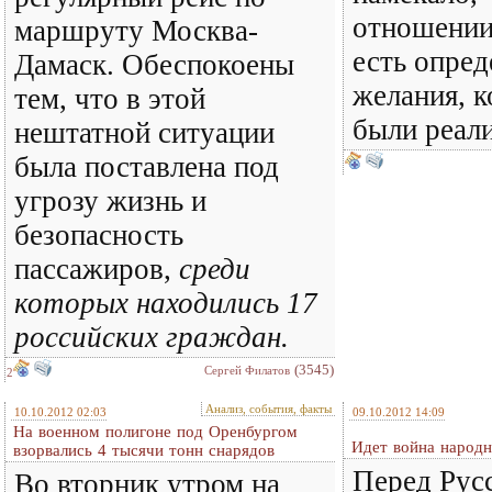
отношении
маршруту Москва-
есть опре
Дамаск. Обеспокоены
желания, к
тем, что в этой
были реал
нештатной ситуации
была поставлена под
угрозу жизнь и
безопасность
пассажиров,
среди
которых находились 17
российских граждан.
(3545)
Сергей Филатов
2
Анализ, события, факты
10.10.2012 02:03
09.10.2012 14:09
На военном полигоне под Оренбургом
Идет война народ
взорвались 4 тысячи тонн снарядов
Перед Рус
Во вторник утром на