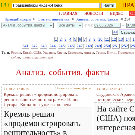
18+
ПР
ГЛАВНАЯ
НОВОСТИ
ВИДЕО
СТ
ПравдаИнформ
≈
Статьи, аналитика
≈
Анализ, события, факты
≈ 254
Или:
–
<<
1
2
3
4
5
6
7
8
9
10
11
12
13
14
1
241
242
243
244
245
246
247
248
249
250
251
252
25
Тэги:
,
,
,
,
,
,
,
,
,
Россия
Китай
США
Украина
Сирия
Евросоюз
Англия
Трамп
Путин
Порошенко
,
,
фейки
пропаганда
рост цен
Анализ, события, факты
Анализ, события, факты
14.10.2012 06:29
14.10.2012 03:47
Кремль решил «продемонстрировать
Саудовская Аравия
решительность» по программе Нанна-
исторических пере
Лугара. Когда она уже выполнена
На сайте C
Кремль решил
(США) поя
«продемонстрировать
интересная
решительность» в