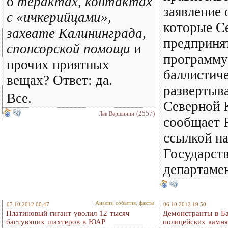
о
терактах, контактах
заявление 
с «ичкерийцами»,
которые С
захвате Калининграда,
предпринят
спонсорской помощи
и
программу
прочих приятных
баллистиче
вещах? Ответ: да.
развертыв
Все.
Северной 
(2557)
Лев Вершинин
сообщает R
ссылкой н
Государст
департаме
Анализ, события, факты
07.10.2012 00:47
06.10.2012 19:50
Платиновый гигант уволил 12 тысяч
Демонстранты в Ба
бастующих шахтеров в ЮАР
полицейских камня