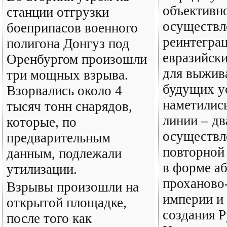
объективно
станции отгрузки
осуществл
боеприпасов военного
реинтегра
полигона Донгуз под
евразийск
Оренбургом произошли
для выжив
три мощных взрыва.
будущих у
Взорвались около 4
наметилис
тысяч тонн снарядов,
линии – дв
которые, по
осуществл
предварительным
повторной
данным, подлежали
в форме а
утилизации.
проханово
Взрывы произошли на
империи и
открытой площадке,
создания Р
после того как