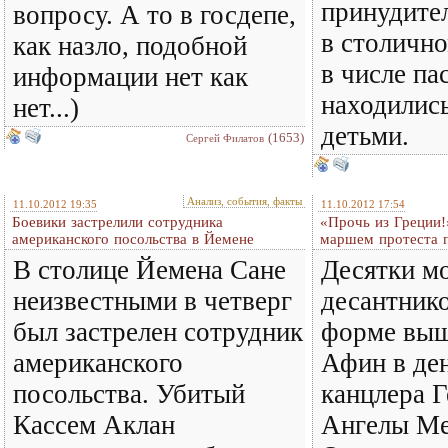
принудите
вопросу. А то в госдепе,
в столично
как назло, подобной
в числе па
информации нет как
находились
нет...)
детьми.
(1653)
Сергей Филатов
Анализ, события, факты
11.10.2012 19:35
11.10.2012 17:54
Боевики застрелили сотрудника
«Прочь из Греции!
американского посольства в Йемене
маршем протеста 
В столице Йемена Сане
Десятки м
неизвестными в четверг
десантнико
был застрелен сотрудник
форме выш
американского
Афин в ден
посольства. Убитый
канцлера 
Кассем Аклан
Ангелы Ме