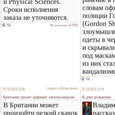
и Physical Sciences.
словам оф
Сроки исполнения
полиции Г
заказа не уточняются.
(Gordon Sh
(1760)
RT на русском
злоумышле
одеты в ч
и скрывали
под маска
из них ста
вандализм
Анализ, события, факты
07.10.2012 12:36
07.10.2012 12:19
Британии грозит дефицит электроэнергии
К дню рождения
В Британии может
Владим
произойти резкий скачок
рассказ