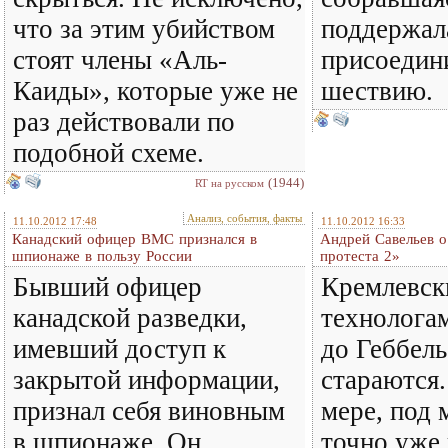
что за этим убийством
поддержал
стоят члены «Аль-
присоедини
Каиды», которые уже не
шествию.
раз действовали по
подобной схеме.
(1944)
RT на русском
Анализ, события, факты
11.10.2012 17:48
11.10.2012 16:33
Канадский офицер ВМС признался в
Андрей Савельев 
шпионаже в пользу России
протеста 2»
Бывший офицер
Кремлевск
канадской разведки,
технолога
имевший доступ к
до Геббель
закрытой информации,
стараются.
признал себя виновным
мере, под 
в шпионаже. Он
точно уже