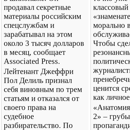
продавал секретные
классовый
материалы российским
«знаменате
спецслужбам и
морально в
зарабатывал на этом
обслужива
около 3 тысяч долларов
Чтобы сде
в месяц, сообщает
резонансн
Associated Press.
политичес
журналис
Лейтенант Джеффри
пренебречь
Пол Делиль признал
ценится с
себя виновным по трем
как личное
статьям и отказался от
своего права на
«Анатомия
судебное
2» – груб
разбирательство. По
пропаганд