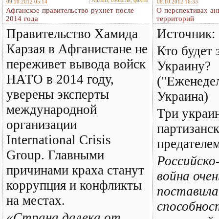
09.10.2012 05:14
08.10.2012 16:33
Афганское правительство рухнет после
О перспективах а
2014 года
территорий
Правительство Хамида
Источник: 
Карзая в Афганистане не
Кто будет
переживет вывода войск
Украину?
НАТО в 2014 году,
("Еженеде
уверены эксперты
Украина)
международной
Три украин
организации
партизанск
International Crisis
предателе
Group. Главными
Российско
причинами краха станут
война оче
коррупция и конфликты
поставила
на местах.
способнос
«Страна далека от