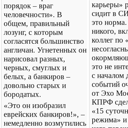
карьеры» 
порядок – враг
сидит в СИ
человечности». В
это норма
общем, правильный
никого, вк
лозунг, с которым
коллег по
согласятся большинство
несогласн
англичан. Угнетенных он
окормляю
нарисовал разных,
это не инт
черных, смуглых и
с началом 
белых, а банкиров –
событий о
довольно старых и
от Эхо Мо
бородатых.
КПРФ сдел
«Это он изобразил
«15 суточ
еврейских банкиров!», –
режима» и
немедленно возмутились