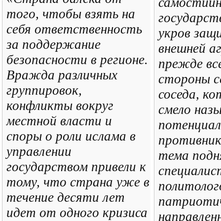
самостийн
того, чтобы взять на
государст
себя ответственность
укров защ
за поддержание
внешней аг
безопасности в регионе.
прежде все
Вражда различных
стороны с
группировок,
соседа, к
конфликты вокруг
смело наз
местной власти и
потенциа
споры о роли ислама в
противник
управлении
тема подн
государством привели к
специалис
тому, что страна уже в
политолог
течение десяти лет
патриоти
идет от одного кризиса
направлен