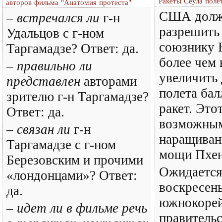
Ракеты Сеула поле
авторов фильма "Анатомия протеста"
США дол
– встречался ли
г-н
разрешить
Удальцов с г-ном
союзнику
Таргамадзе? Ответ: да.
более чем 
– правильно ли
увеличить 
представлен
авторами
полета ба
зрителю г-н Таргамадзе?
ракет. Это
Ответ: да.
возможным
– связан ли
г-н
наращиван
Таргамадзе с г-ном
мощи Пхен
Березовским и прочими
Ожидается,
«лондонцами»? Ответ:
воскресен
да.
южнокорей
–
идет ли в фильме речь
правительс