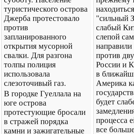
туристического острова
находитьс
Джерба протестовало
"сильный З
против
слабый Ки
запланированного
слепой са
открытия мусорной
направили 
свалки. Для разгона
против дву
толпы полиция
России и К
использовала
в ближайш
слезоточивый газ.
Америка к
государст
В городке Гуеллала на
будет слаб
юге острова
замедления
протестующие бросали
процесса е
в стражей порядка
все больше
камни и зажигательные