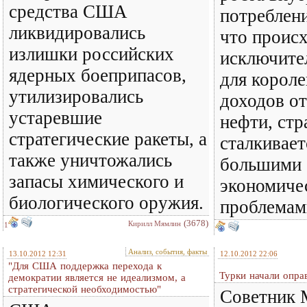
средства США
потреблени
ликвидировались
что происх
излишки российских
исключите
ядерных боеприпасов,
для короле
утилизировались
доходов о
устаревшие
нефти, стр
стратегические ракеты, а
сталкивает
также уничтожались
большими
запасы химического и
экономиче
биологического оружия.
проблемам
(3678)
Кирилл Мямлин
1
Анализ, события, факты
13.10.2012 12:31
12.10.2012 22:06
"Для США поддержка перехода к
Турки начали опра
демократии является не идеализмом, а
стратегической необходимостью"
Советник