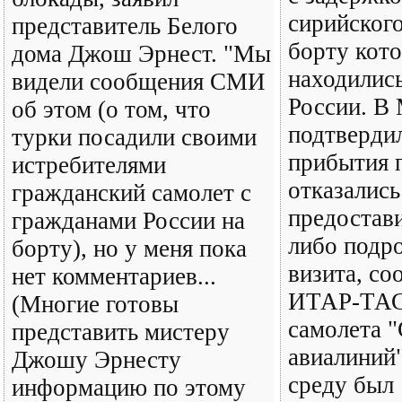
сирийского
представитель Белого
борту кот
дома Джош Эрнест. "Мы
находилис
видели сообщения СМИ
России. В
об этом (о том, что
подтверди
турки посадили своими
прибытия п
истребителями
отказались
гражданский самолет с
предостави
гражданами России на
либо подр
борту), но у меня пока
визита, со
нет комментариев...
ИТАР-ТАС
(Многие готовы
самолета 
представить мистеру
авиалиний"
Джошу Эрнесту
среду был
информацию по этому