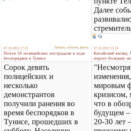
пункте Тел
Далее соб
развивали
стремитель
Анализ, события, факты
07.10.2012 17:25
07.10.2012 15:14
Почти 50 полицейских пострадали в ходе
Китайский взгляд:
беспорядков в Тунисе
пороге больших пе
Сорок девять
"Несмотря
полицейских и
изменения
несколько
мировым 
демонстрантов
кризисом, 
получили ранения во
что в обо
время беспорядков в
будущем –
Тунисе, прошедших в
20-30 лет 
субботу. Население
прежнему 