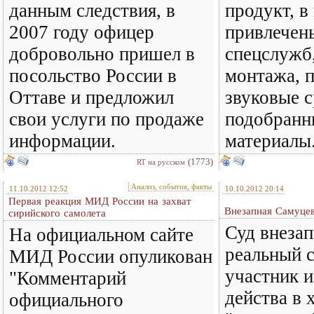
данным следствия, в
продукт, в
2007 году офицер
привлечен
добровольно пришел в
спецслужб,
посольство России в
монтажа, 
Оттаве и предложил
звуковые с
свои услуги по продаже
подобранн
информации.
материалы
(1773)
RT на русском
Анализ, события, факты
11.10.2012 12:52
10.10.2012 20:14
Первая реакция МИД России на захват
Внезапная Самуце
сирийского самолета
Суд внезап
На официальном сайте
реальный с
МИД России опуликован
участник и
"Комментарий
действа в 
официального