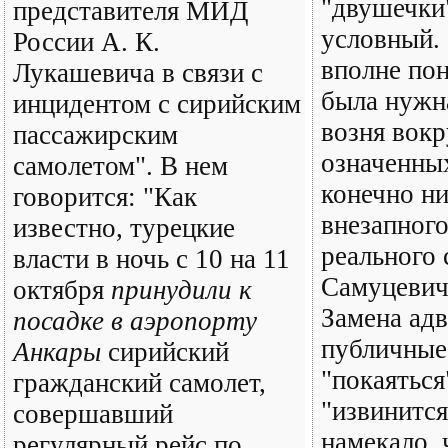
"двушечки
представителя МИД
условный.
России А. К.
вполне пон
Лукашевича в связи с
была нужн
инцидентом с сирийским
возня вокр
пассажирским
означенны
самолетом". В нем
конечно ни
говорится: "Как
внезапного
известно, турецкие
реального 
власти в ночь с 10 на 11
Самуцевич
октября
принудили к
Замена адв
посадке в аэропорту
публичные
Анкары
сирийский
"покаяться
гражданский самолет,
"извинится
совершавший
намекало, 
регулярный рейс по