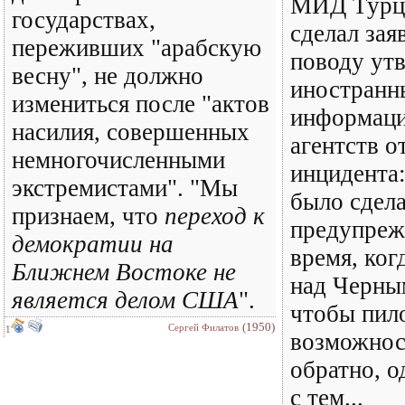
МИД Турц
государствах,
сделал зая
переживших "арабскую
поводу ут
весну", не должно
иностранн
измениться после "актов
информац
насилия, совершенных
агентств о
немногочисленными
инцидента
экстремистами". "Мы
было сдел
признаем, что
переход к
предупреж
демократии на
время, ког
Ближнем Востоке не
над Черны
является делом США
".
чтобы пил
(1950)
Сергей Филатов
1
возможнос
обратно, о
с тем...