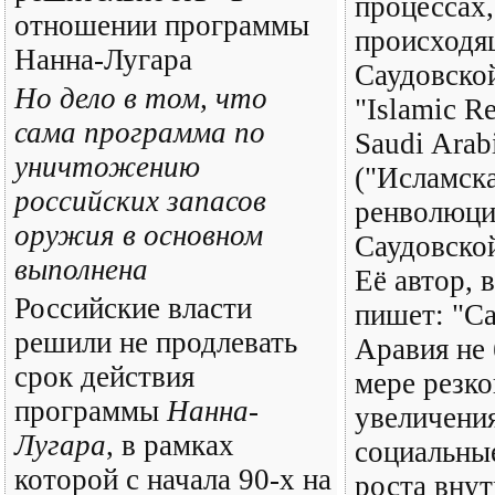
процессах,
отношении программы
происходя
Нанна-Лугара
Саудовско
Но дело в том, что
"Islamic R
сама программа по
Saudi Arab
уничтожению
("Исламск
российских запасов
ренволюция
оружия в основном
Саудовско
выполнена
Её автор, 
Российские власти
пишет: "С
решили не продлевать
Аравия не 
срок действия
мере резко
программы
Нанна-
увеличения
Лугара
, в рамках
социальны
которой с начала 90-х на
роста внут