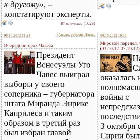
к другому»,
–
2
констатируют эксперты.
(1629)
RT на русском
Анализ, события, факты
08.10.2012 11:24
08.10.2012 10:36
Мировой передел. 
Очередной срок Чавеса
(01.10.12-07.10.12)
Президент
Н
Венесуэлы Уго
С
Чавес выиграл
оказалась 
выборы у своего
полномасш
соперника – губернатора
войны с
штата Миранда Энрике
непредска
Каприлеса и таким
последстви
образом в третий раз
3 октября 
был избран главой
Сирии был