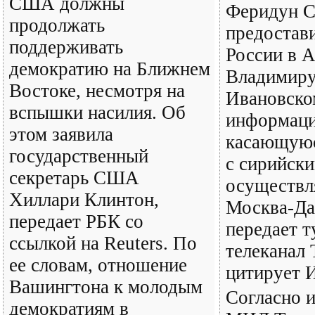
США должны
Феридун С
продолжать
предостав
поддерживать
России в 
демократию на Ближнем
Владимир
Востоке, несмотря на
Ивановско
вспышки насилия. Об
информац
этом заявила
касающуюс
государственный
с сирийски
секретарь США
осуществл
Хиллари Клинтон,
Москва-Да
передает РБК со
передает 
ссылкой на Reuters. По
телеканал 
ее словам, отношение
цитирует
Вашингтона к молодым
Согласно и
демократиям в