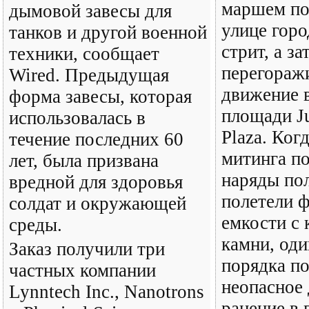
маршем по
дымовой завесы для
улице горо
танков и другой военной
стрит, а за
техники, сообщает
перегораж
Wired. Предыдущая
движение 
форма завесы, которая
площади J
использовалась в
Plaza. Ког
течение последних 60
митинга п
лет, была призвана
наряды пол
вредной для здоровья
полетели 
солдат и окружающей
емкости с 
среды.
камни, оди
Заказ получили три
порядка п
частных компании
неопасное
Lynntech Inc., Nanotrons
ранение в 