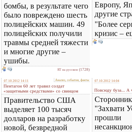
Европу, Я
бомбы, в результате чего
другие стр
было повреждено шесть
полицейских машин. 49
"Более се
полицейских получили
кризис – е
травмы средней тяжести
и многие другие –
ушибы.
(1728)
RT на русском
Анализ, события, факты
07.10.2012 14:11
07.10.2012 14:04
Пентагон 60 лет травил солдат
Повсюду буза... А
«защитными средствами» со свинцом
Сторонник
Правительство США
"Захвати У
выделяет 100 тысяч
прошли
долларов на разработку
несанкцио
новой, безвредной