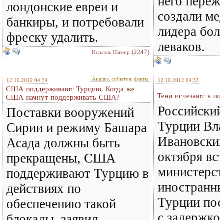
него пережи
лондонские евреи и
создали м
банкиры, и потребовали
лидера бо
фреску удалить.
леваков.
(2247)
Исраэль Шамир
Анализ, события, факты
12.10.2012 04:34
12.10.2012 04:33
США поддерживают Турцию. Когда же
Тени исчезают в по
США начнут поддерживать США?
Российски
Поставки вооружений
Турции Вл
Сирии и режиму Башара
Ивановски
Асада должны быть
октября вс
прекращены, США
министерс
поддерживают Турцию в
иностранн
действиях по
Турции по
обеспечению такой
с задержко
блокады, заявил