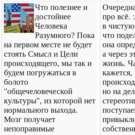
Что полезнее и
Очередна
достойнее
про всё. 
Человека
в чистую
Разумного? Пока
что поде
на первом месте не будет
она опре
стоять Смысл и Цели
а через 
происходящего, мы так и
жизнь. Ч
будем погружаться в
кажется, 
болото
происход
"общечеловеческой
но на дел
культуры", из которой нет
стереоти
нормального выхода.
поступае
Мозг получает
привыкли
непоправимые
собствен