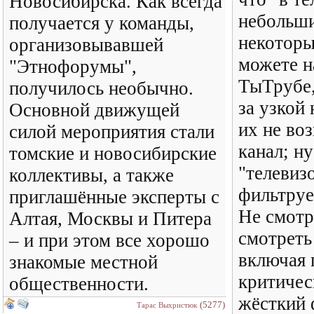
Новосибирска. Как всегда
небольши
получается у команды,
некоторы
организовывавшей
можете н
"Этнофорумы",
ТыТрубе,
получилось необычно.
за узкой
Основной движущей
их не во
силой мероприятия стали
канал; ну
томские и новосибирские
"телевиз
коллективы, а также
фильтруе
приглашённые эксперты с
Не смотр
Алтая, Москвы и Питера
смотреть
– и при этом все хорошо
включая 
знакомые местной
критичес
общественности.
жёсткий 
(5277)
Тарас Выхристюк