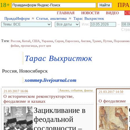
18+
ПР
ГЛАВНАЯ
НОВОСТИ
ВИДЕО
СТ
ПравдаИнформ
≈
Статьи, аналитика
≈
Тарас Выхристюк
Или:
–
Стран
Тэги:
,
,
,
,
,
,
,
,
,
Россия
Китай
США
Украина
Сирия
Евросоюз
Англия
Трамп
Путин
Порошенко
,
,
фейки
пропаганда
рост цен
Тарас Выхристюк
Россия, Новосибирск
xommep.livejournal.com
Анализ, события, факты
21.03.2017 16:06
21.03.2017 14:50
О историческом реконструкторстве,
О феодализме
феодализме и казаках
Зацикливание в
феодальной
сословности –