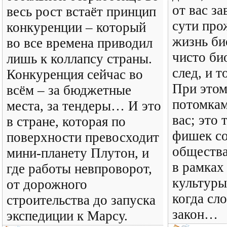
от вас за
весь рост встаёт принцип
сути про
конкуренции – который
жизнь би
во все времена приводил
чисто би
лишь к коллапсу страны.
след, и т
Конкуренция сейчас во
При это
всём – за бюджетные
потомкам
места, за тендеры… И это
вас; это 
в стране, которая по
фишек с
поверхности превосходит
общества
мини-планету Плутон, и
в рамках
где работы невпроворот,
культуры
от дорожного
когда сл
строительства до запуска
закон…
экспедиции к Марсу.