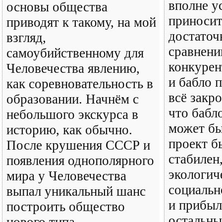
вполне у
основы общества
приносит
приводят к такому, на мой
достаточ
взгляд,
сравнени
самоубийственному для
конкурен
Человечества явлению,
и бабло п
как соревновательность в
всё закр
образовании. Начнём с
что бабло
небольшого экскурса в
может бы
историю, как обычно.
проект б
После крушения СССР и
стабилен
появления однополярного
экологич
мира у Человечества
социальн
выпал уникальный шанс
и прибыл
построить общество
остальны