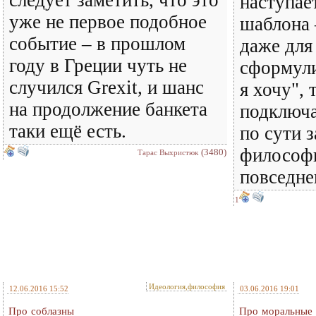
следует заметить, что это
наступае
уже не первое подобное
шаблона 
событие – в прошлом
даже для
году в Греции чуть не
сформули
случился Grexit, и шанс
я хочу", 
на продолжение банкета
подключа
таки ещё есть.
по сути 
философи
(3480)
Тарас Выхристюк
повседн
1
Идеология,философия
12.06.2016 15:52
03.06.2016 19:01
Про соблазны
Про моральные 