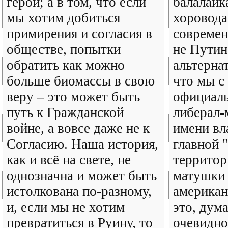
герой; а в том, что если
балалайк
мы хотим добиться
хоровода
примирения и согласия в
современ
обществе, попытки
не Путин,
обратить как можно
альтерна
больше биомассы в свою
что мы с
веру – это может быть
официаль
путь к Гражданской
либерал-
войне, а вовсе даже не к
имени вл
Согласию. Наша история,
главной 
как и всё на свете, не
территор
однозначна и может быть
матушки 
истолкована по-разному,
американ
и, если мы не хотим
это, дум
превратиться в Руину, то
очевидно