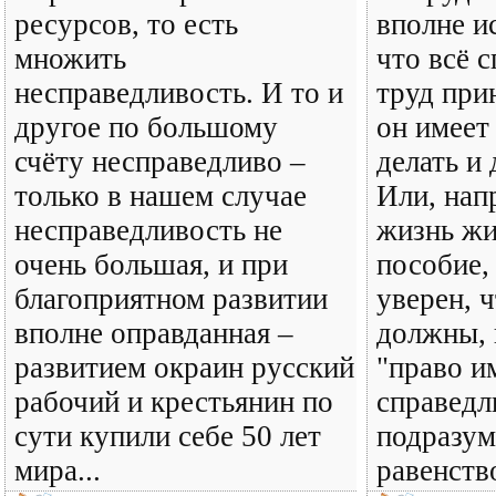
ресурсов, то есть
вполне и
множить
что всё с
несправедливость. И то и
труд при
другое по большому
он имеет
счёту несправедливо –
делать и
только в нашем случае
Или, нап
несправедливость не
жизнь ж
очень большая, и при
пособие,
благоприятном развитии
уверен, ч
вполне оправданная –
должны, 
развитием окраин русский
"право и
рабочий и крестьянин по
справедл
сути купили себе 50 лет
подразум
мира...
равенство