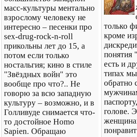
масс-культуры ментально
взрослому человеку не
только ф
интересно – песенки про
кроме из
sex-drug-rock-n-roll
дискреди
прикольны лет до 15, а
понятия 
потом если только
есть и др
ностальгия; кино в стиле
типах мы
"Звёздных войн" это
обратно 
вообще про что?.. Не
мужчинам
говорю за всю западную
паспорту,
культуру – возможно, и в
голове. 
Голливуде снимается что-
женщина
то достойное Homo
понравит
Sapien. Обращаю