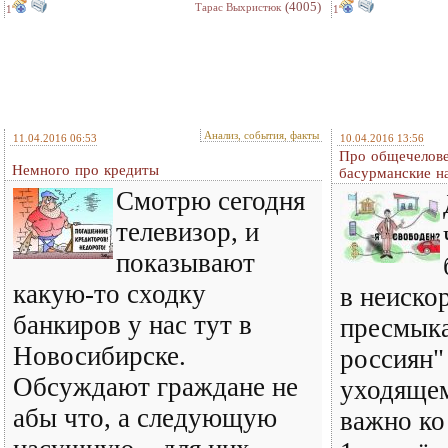
(4005)
Тарас Выхристюк
1
1
Анализ, события, факты
11.04.2016 06:53
10.04.2016 13:56
Про общечелове
Немного про кредиты
басурманские н
Смотрю сегодня
телевизор, и
показывают
какую-то сходку
в неиско
банкиров у нас тут в
пресмыка
Новосибирске.
россиян"
Обсуждают граждане не
уходящем
абы что, а следующую
важно ко