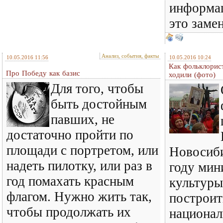
информац
это заме
Анализ, события, факты
10.05.2016 11:56
10.05.2016 10:24
Как фольклорис
Про Победу как базис
ходили (фото)
Для того, чтобы
быть достойным
павших, не
достаточно пройти по
площади с портретом, или
Новосиби
надеть пилотку, или раз в
году мин
год помахать красным
культур
флагом. Нужно жить так,
построит
чтобы продолжать их
национал