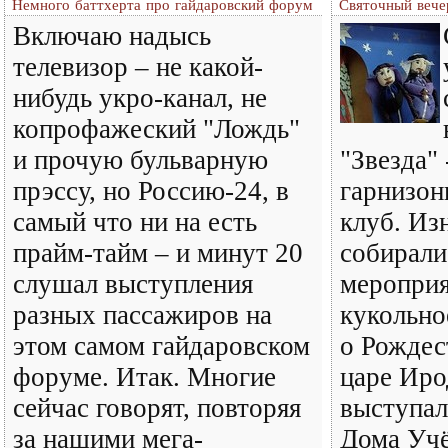
Немного баттхерта про гайдаровский форум
Святочный вечер
Включаю надысь
телевизор – не какой-
нибудь укро-канал, не
копрофажеский "Лождь"
и прочую бульварную
"Звезда" 
прэссу, но Россию-24, в
гарнизон
самый что ни на есть
клуб. Из
прайм-тайм – и минут 20
собирали
слушал выступления
мероприя
разных пассажиров на
кукольно
этом самом гайдаровском
о Рождес
форуме. Итак. Многие
царе Иро
сейчас говорят, повторяя
выступал
за нашими мега-
Дома Учё