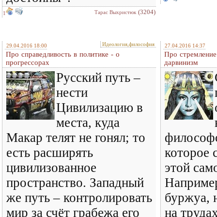
(3204)
Тарас Выхристюк
1
Идеология,философия
29.04.2016 18:00
27.04.2016 14:37
Про справедливость в политике - о
Про стремление 
прогрессорах
дарвинизм
Русский путь –
нести
Цивилизацию в
места, куда
Макар телят не гонял; то
философс
есть расширять
которое 
цивилизованное
этой сам
пространство. Западный
Например
же путь – контролировать
буржуа,
мир за счёт грабежа его
на труда