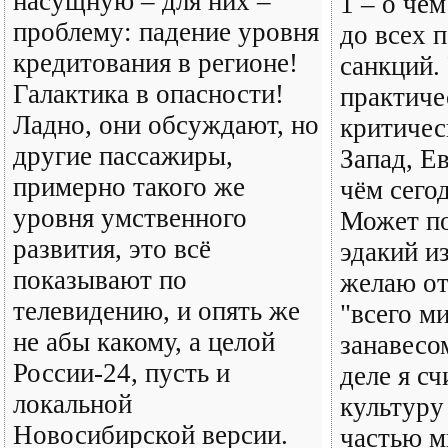
насущную – для них –
1 – о чём
проблему: падение уровня
до всех 
кредитования в регионе!
санкций.
Галактика в опасности!
практиче
Ладно, они обсуждают, но
критичес
другие пассажиры,
Запад, Е
примерно такого же
чём сего
уровня умственного
Может по
развития, это всё
эдакий и
показывают по
желаю от
телевидению, и опять же
"всего м
не абы какому, а целой
занавесо
России-24, пусть и
деле я с
локальной
культуру
Новосибирской версии.
частью м