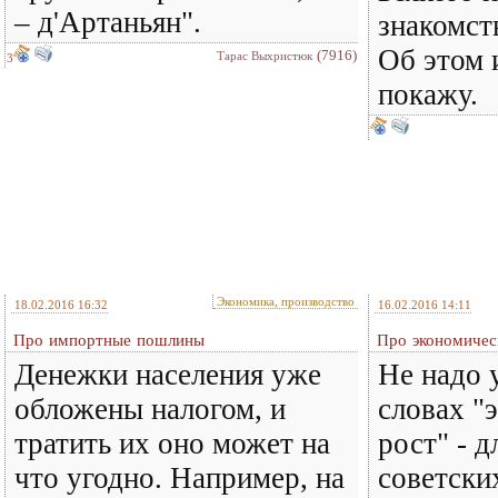
– д'Артаньян".
знакомст
Об этом 
(7916)
Тарас Выхристюк
3
покажу.
Экономика, производство
18.02.2016 16:32
16.02.2016 14:11
Про импортные пошлины
Про экономичес
Денежки населения уже
Не надо 
обложены налогом, и
словах "
тратить их оно может на
рост" - 
что угодно. Например, на
советски