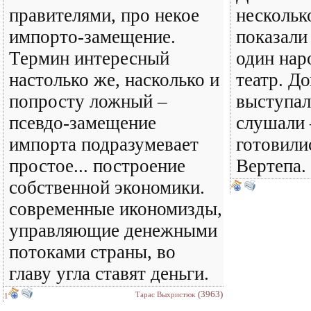
правителями, про некое
нескольк
импорто-замещение.
показали
Термин интересный
один нар
настолько же, насколько и
театр. Д
попросту ложный –
выступал
псевдо-замещение
слушали 
импорта подразумевает
готовили
простое... построение
Вертепа.
собственной экономики.
современные икономизды,
управляющие денежными
потоками страны, во
главу угла ставят деньги.
(3963)
Тарас Выхристюк
1