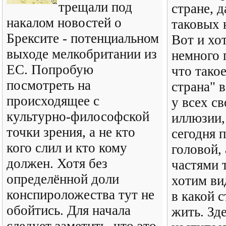
трещали под
стране, д
накалом новостей о
таковых 
Брексите - потенциальном
Вот и хо
выходе мелкобритании из
немного 
ЕС. Попробую
что тако
посмотреть на
страна" 
происходящее с
у всех с
культурно-философской
иллюзии,
точки зрения, а не кто
сегодня 
кого слил и кто кому
головой,
должен. Хотя без
частями 
определённой доли
хотим ви
конспироложества тут не
в какой 
обойтись. Для начала
жить. Зд