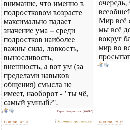
очередь,
внимание, что именно в
всеобщей
подростковом возрасте
Мир всё 
максимально падает
мы всё д
значение ума – среди
вокруг б
подростков наиболее
мир во в
важны сила, ловкость,
просыпат
выносливость,
внешность, а вот ум (за
3
пределами навыков
общения) смысла не
имеет, наоборот - "ты чё,
самый умный?".
(4482)
Тарас Выхристюк
1
Экономика, производство
17.01.2016 07:58
16.01.2016 21:17