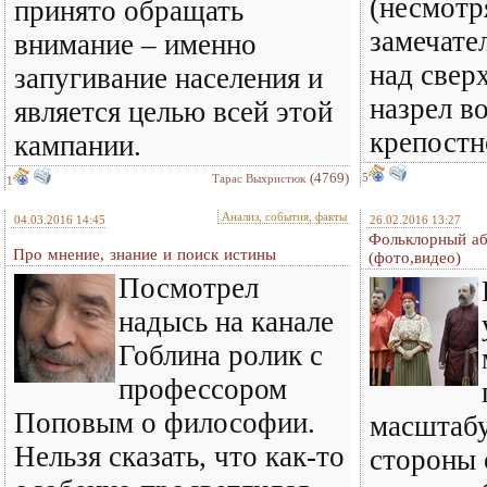
(несмотр
принято обращать
замечате
внимание – именно
над свер
запугивание населения и
назрел в
является целью всей этой
крепостно
кампании.
(4769)
5
Тарас Выхристюк
1
Анализ, события, факты
04.03.2016 14:45
26.02.2016 13:27
Фольклорный аб
Про мнение, знание и поиск истины
(фото,видео)
Посмотрел
надысь на канале
Гоблина ролик с
профессором
Поповым о философии.
масштабу
Нельзя сказать, что как-то
стороны 