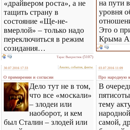
на пути 
«драйвером роста», а не
уровня 
тащить страну в
отношени
состояние «Ще-не-
Это о пр
вмерлой» – только надо
Крыма А
переключиться в режим
созидания…
6
(5107)
Тарас Выхристюк
Анализ, события, факты
30.07.2016 17:33
03.07.2016 11:09
О примирении и согласии
Про народную к
Дело тут не в том,
В очеред
что все «москали»
пятисоты
– злодеи или
тему акт
наоборот, и кем
народной
был Сталин – злодей или
самой, др