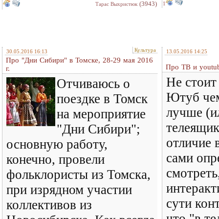
(3943)
1
Тарас Выхристюк
Культура
30.05.2016 16:13
13.05.2016 14:25
Про "Дни Сибири" в Томске, 28-29 мая 2016
Про ТВ и youtub
г.
Не стоит
Отчиваюсь о
Ютуб чем
поездке в Томск
лучше (и
на мероприятие
телеящик
"Дни Сибири";
отличие 
основную работу,
сами опр
конечно, провели
смотреть
фольклористы из Томска,
интеракт
при изрядном участии
сути кон
коллективов из
что "в те