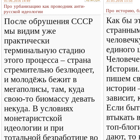
01.06.2016 14:49
31.05.2016 15:53
Про урбанизацию как проводник анти-
Про историю, б
русской идеологии
Как бы э
После обрушения СССР
странны
мы видим уже
человечку
практически
единого 
терминальную стадию
Человече
этого процесса – страна
Истории.
стремительно безлюдеет,
пишем св
и молодёжь бежит в
истории –
мегаполисы, там, куда
зависит, 
свою-то биомассу девать
Если быт
некуда. В условиях
втыкать 
монетаристской
топ-блог
идеологии и при
дают, то 
тотальной безработице во