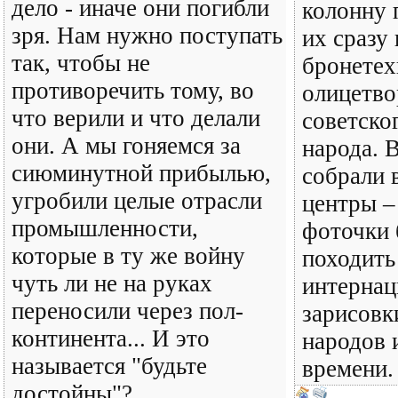
дело - иначе они погибли
колонну 
зря. Нам нужно поступать
их сразу
так, чтобы не
бронетех
противоречить тому, во
олицетво
что верили и что делали
советско
они. А мы гоняемся за
народа. 
сиюминутной прибылью,
собрали 
угробили целые отрасли
центры –
промышленности,
фоточки 
которые в ту же войну
походить
чуть ли не на руках
интернац
переносили через пол-
зарисовк
континента... И это
народов 
называется "будьте
времени.
достойны"?