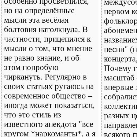
особенно просветлился,
междусо
но на определённые
первом к
мысли эта весёлая
фолькло
болтовня натолкнула. В
абонемен
частности, прицепился к
название
мысли о том, что мнение
песни" (
не равно знание, и об
концерта,
этом попробую
Почему г
чиркануть. Регулярно в
масштаб 
своих статьях ругаюсь на
впервые 
современное общество –
собралис
иногда может показаться,
коллекти
что это стиль из
разных ц
известного анекдота "все
направле
кругом *наркоманты*, а я
всякого 