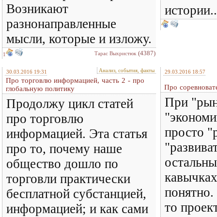
Возникают
истории..
разнонаправленные
мысли, которые и изложу.
(4387)
Тарас Выхристюк
1
Анализ, события, факты
30.03.2016 19:31
29.03.2016 18:57
Про торговлю информацией, часть 2 - про
Про соревноват
глобальную политику
При "ры
Продолжу цикл статей
"экономи
про торговлю
просто "р
информацией. Эта статья
"развива
про то, почему наше
остальны
общество дошло по
кавычках
торговли практически
понятно.
бесплатной субстанцией,
то проек
информацией; и как сами