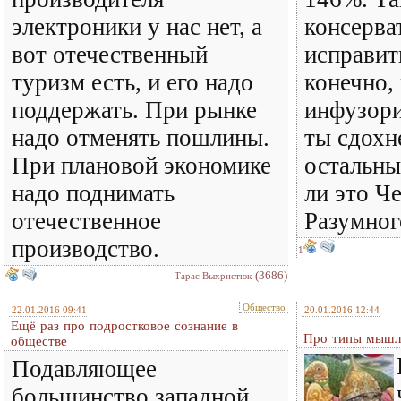
электроники у нас нет, а
консерва
вот отечественный
исправит
туризм есть, и его надо
конечно,
поддержать. При рынке
инфузори
надо отменять пошлины.
ты сдохн
При плановой экономике
остальны
надо поднимать
ли это Ч
отечественное
Разумног
производство.
1
(3686)
Тарас Выхристюк
Общество
22.01.2016 09:41
20.01.2016 12:44
Ещё раз про подростковое сознание в
Про типы мышле
обществе
Подавляющее
большинство западной