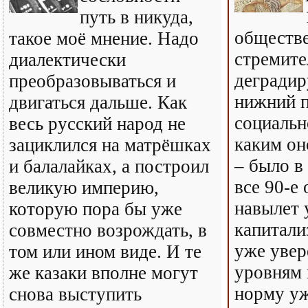
путь в никуда,
обществе
такое моё мнение. Надо
стремите
диалектически
деградир
преобразовываться и
нижний 
двигаться дальше. Как
социальн
весь русский народ не
каким он
зациклился на матрёшках
– было в
и балалайках, а построил
все 90-е
великую империю,
навылет 
которую пора бы уже
капитали
совместно возрождать, в
уже увер
том или ином виде. И те
уровням 
же казаки вполне могут
норму у
снова выступить