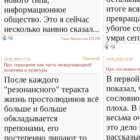
нового типа,
итоге вс
информационное
превраща
общество. Это я сейчас
убогое с
несколько наивно сказал...
умри сего
(3124)
Тарас Выхристюк
Терроризм
26.03.2016 17:32
24.03.2016 12:54
Про терроризм как часть международной
Про сословность
политики и культуры
В первой
После каждого
показал, 
"резонансного" теракта
сословно
жизнь простолюдинов всё
плоха. В
больше и больше
весьма о
обкладывается
это дело
препонами, его
рассказы
постепенно лишают то