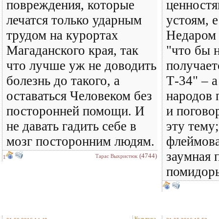
повреждения, которые
ценностя
лечатся только ударным
устоям, е
трудом на курортах
Недаром 
Магаданского края, так
"что бы 
что лучше уж не доводить
получает
болезнь до такого, а
Т-34" – а
оставаться Человеком без
народов 
посторонней помощи. И
и погово
не давать гадить себе в
эту тему
мозг посторонним людям.
флеймова
заумная 
(4744)
Тарас Выхристюк
1
помидоры
Культура