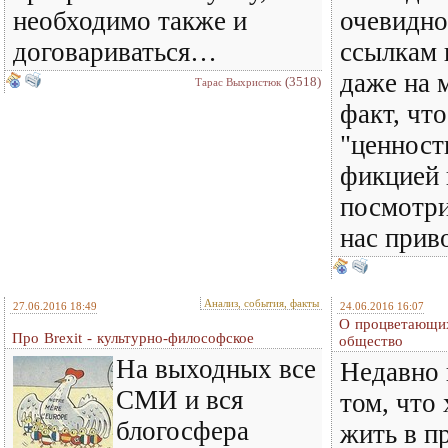
необходимо также и
очевидно
договариваться…
ссылкам 
даже на 
(3518)
Тарас Выхристюк
факт, что
"ценност
фикцией 
посмотри
нас прив
Анализ, события, факты
27.06.2016 18:49
24.06.2016 16:07
О процветающих
Про Brexit - культурно-философское
общество
На выходных все
Недавно 
СМИ и вся
том, что
блогосфера
жить в п