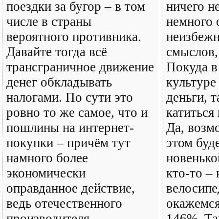
поездки за бугор – в том
ничего не
числе в страны
немного 
вероятного противника.
неизбежн
Давайте тогда всё
смыслов,
трансграничное движение
Покуда в
денег обкладывать
культуре
налогами. По сути это
деньги, т
ровно то же самое, что и
катиться
пошлины на интернет-
Да, возм
покупки – причём тут
этом буде
намного более
новенько
экономически
кто-то –
оправданное действие,
велосипе
ведь отечественного
окажемся
производителя
146%. Та