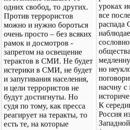
уроках и
одних свобод, то других.
все посл
Против террористов
распада 
можно и нужно бороться
наблюдае
очень просто – без всяких
сословно
рамок и досмотров -
общества
запретом на освещение
медленну
терактов в СМИ. Не будет
но неукл
истерики в СМИ, не будет
поговори
и запугивания населения,
насчну с
и цели террористов не
историче
будут достигнуты. Но
К середи
судя по тому, как пресса
Россия и
реагирует на теракты, то
Западно
есть те, на которые