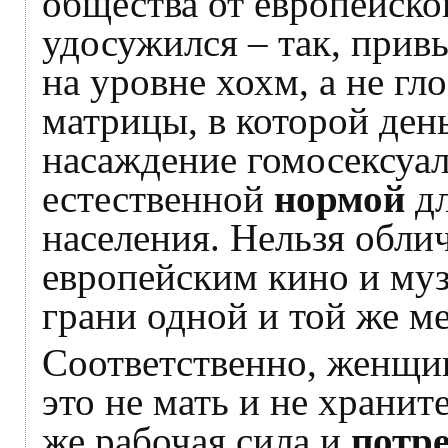
общества от европейско
удосужился – так, прив
на уровне хохм, а не гл
матрицы, в которой день
насаждение гомосексуал
естественной
нормой
дл
населения. Нельзя обли
европейским кино и муз
грани одной и той же м
Соответственно, женщин
это не мать и не хранит
же рабочая сила и
потр