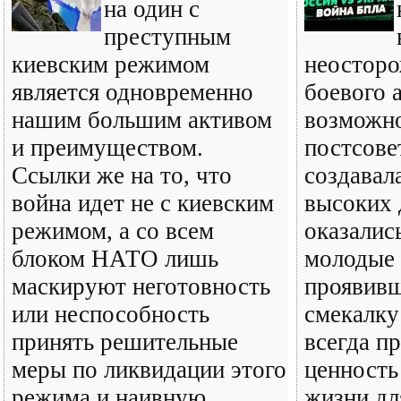
на один с
преступным
киевским режимом
неосторо
является одновременно
боевого 
нашим большим активом
возможн
и преимуществом.
постсове
Ссылки же на то, что
создавал
война идет не с киевским
высоких
режимом, а со всем
оказалис
блоком НАТО лишь
молодые
маскируют неготовность
проявив
или неспособность
смекалку 
принять решительные
всегда п
меры по ликвидации этого
ценность
режима и наивную
жизни дл