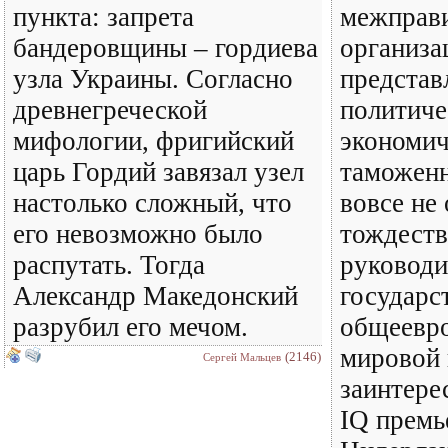
пункта: запрета
межправи
бандеровщины – гордиева
организа
узла Украины. Согласно
предста
древнегреческой
политиче
мифологии, фригийский
экономич
царь Гордий завязал узел
таможенн
настолько сложный, что
вовсе не 
его невозможно было
тождеств
распутать. Тогда
руководи
Александр Македонский
государс
разрубил его мечом.
общеевро
мировой 
(2146)
Сергей Мальцев
заинтере
IQ премь