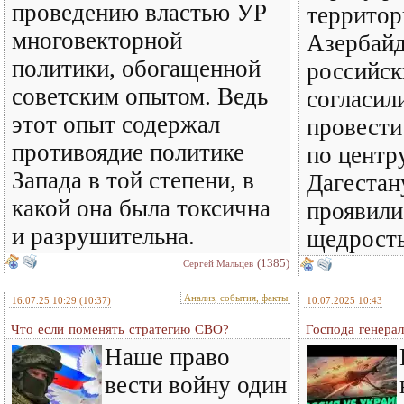
проведению властью УР
территор
многовекторной
Азербайд
политики, обогащенной
российск
советским опытом. Ведь
согласил
этот опыт содержал
провести
противоядие политике
по центр
Запада в той степени, в
Дагестан
какой она была токсична
проявили
и разрушительна.
щедрост
(1385)
Сергей Мальцев
Анализ, события, факты
16.07.25 10:29
(10:37)
10.07.2025 10:43
Что если поменять стратегию СВО?
Господа генерал
Наше право
вести войну один