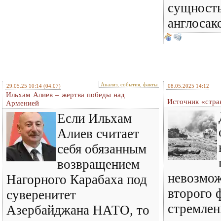
сущность
англосак
Анализ, события, факты
29.05.25 10:14
(04.07)
08.05.2025 14:12
Ильхам Алиев – жертва победы над
Источник «стра
Арменией
Если Ильхам
Алиев считает
себя обязанным
возвращением
невозмож
Нагорного Карабаха под
второго 
суверенитет
стремлен
Азербайджана НАТО, то