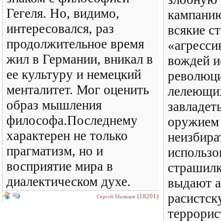
Гегеля. Но, видимо,
кампани
интересовался, раз
всякие с
продолжительное время
«агресси
жил в Германии, вникал в
вождей и
ее культуру и немецкий
революци
менталитет. Мог оценить
лелеющи
образ мышления
завладет
философа.Последнему
оружием 
характерен не только
неизбира
прагматизм, но и
использо
восприятие мира в
страшилк
диалектическом духе.
выдают 
расистск
(18201)
Сергей Мальцев
террори