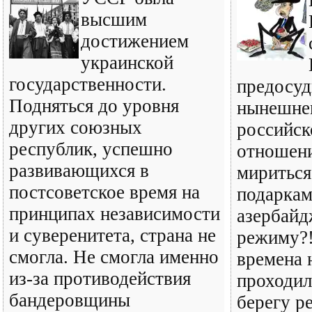
высшим
достижением
украинской
государственности.
предосуд
Подняться до уровня
нынешне
других союзных
российск
республик, успешно
отношени
развивающихся в
мириться
постсоветское время на
подарка
принципах независимости
азербайд
и суверенитета, страна не
режиму?!
смогла. Не смогла именно
времена 
из-за противодействия
проходил
бандеровщины
берегу р