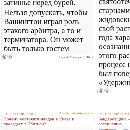
святооте
затишье перед бурей.
старцами
Нельзя допускать, чтобы
жидовск
Вашингтон играл роль
свой рас
этакого арбитра, а то и
года хар
терминатора. Он может
осознани
быть только гостем
этого ра
(1961)
Сергей Мальцев
процесс н
был пов
«Удержи
1
Анализ, события, факты
04.12.24 10:06
(22.02)
22.11.24 21:05
(21:11
Почему состоялся майдан в Киеве и
Бандеровщина –
проседает в Тбилиси?
соглашению