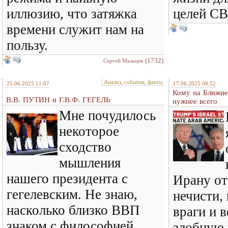
иллюзию, что затяжка
целей С
времени служит нам на
пользу.
(1732)
Сергей Мальцев
Анализ, события, факты
25.06.2025 11:07
17.06.2025 08:52
Кому на Ближне
В.В. ПУТИН и Г.В.Ф. ГЕГЕЛЬ
нужнее всего
Мне почудилось
некоторое
сходство
мышления
нашего президента с
Ирану от
гегелевским. Не знаю,
нечисти,
насколько близко ВВП
враги и 
знаком с философией
злобную 