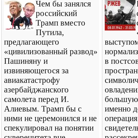
Чем бы занялся
российский
Трамп вместо
Путила,
предлагающего
выступом
«цивилизованный развод»
нормали
Пашиняну и
в постсо
извиняющегося за
простран
авиакатастрофу
символич
азербайджанского
овладени
самолета перед И.
большую 
Алиевым. Трамп бы с
именно д
ними не церемонился и не
операция
спекулировал на понятии
свидетел
суверенитета вне
рассекре