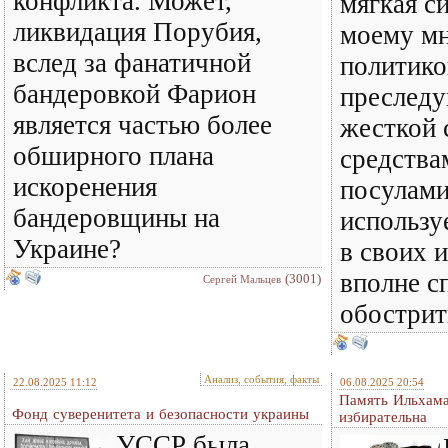
конфликта. Может,
мягкая си
ликвидация Порубия,
моему мн
вслед за фанатичной
политико
бандеровкой Фарион
преслед
является частью более
жесткой 
обширного плана
средствам
искоренения
посулами
бандеровщины на
использу
Украине?
в своих 
вполне с
(3001)
Сергей Мальцев
обострит
Анализ, события, факты
22.08.2025 11:12
06.08.2025 20:54
Память Ильхама
Фонд суверенитета и безопасности украины
избирательна
УССР была