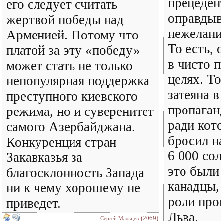
прецеден
его следует считать
оправды
жертвой победы над
нежелани
Арменией. Потому что
То есть, 
платой за эту «победу»
в чисто 
может стать не только
целях. То
непопулярная поддержка
затеяна в
преступного киевского
пропаган
режима, но и суверенитет
ради кот
самого Азербайджана.
бросил н
Конкуренция стран
6 000 со
Закавказья за
это были 
благосклонность Запада
канадцы,
ни к чему хорошему не
роли про
приведет.
Льва.
(2069)
Сергей Мальцев