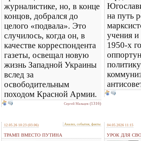
Югослави
журналистике, но, в конце
на путь 
концов, добрался до
марксист
целого «подвала». Это
учения и
случилось, когда он, в
1950-х г
качестве корреспондента
оппорту
газеты, освещал новую
политику
жизнь Западной Украины
коммуни
вслед за
антисове
освободительным
походом Красной Армии.
(1316)
Сергей Мальцев
Анализ, события, факты
12.05.26 10:23
(03.06)
04.05.2026 11:15
ТРАМП ВМЕСТО ПУТИНА
УРОК ДЛЯ СВ