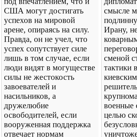
под впечатлением, что и
дипломат
США могут достигать
смысле м
успехов на мировой
подлинн
арене, опираясь на силу.
Ирану, н
Правда, он не учел, что
коварны
успех сопутствует силе
перегово
лишь в том случае, если
сменой с
люди видят в могуществе
тактики в
силы не жестокость
киевским
завоевателей и
решител
насильников, а
крупном
дружелюбие
военные 
освободителей, если
целью ск
вооруженная поддержка
безуслов
отвечает нормам
уничтож