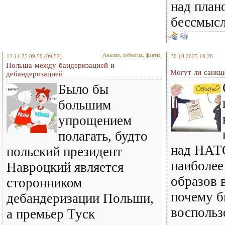
над план
бессмысл
2
Анализ, события, факты
12.11.25 09:50
(09:52)
30.10.2025 10:28
Польша между бандеризацией и
Могут ли санкц
дебандеризацией
Было бы
большим
упрощением
полагать, будто
над НАТО
польский президент
наиболее
Навроцкий является
образов 
сторонником
почему б
дебандеризации Польши,
воспольз
а премьер Туск