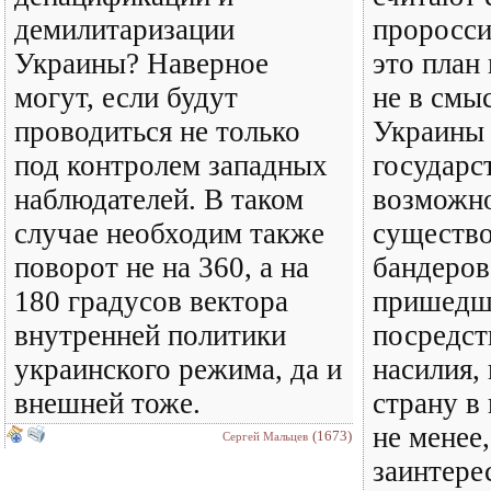
демилитаризации
проросси
Украины? Наверное
это план
могут, если будут
не в смы
проводиться не только
Украины 
под контролем западных
государст
наблюдателей. В таком
возможно
случае необходим также
существ
поворот не на 360, а на
бандеров
180 градусов вектора
пришедше
внутренней политики
посредст
украинского режима, да и
насилия,
внешней тоже.
страну в
не менее,
(1673)
Сергей Мальцев
заинтере