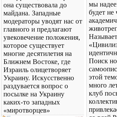
мы надее
она существовала до
будет не
майдана. Западные
академич
модераторы уводят нас от
животре
главного и предлагают
Называет
увековечение положения,
«Цивили
которое существует
идентичн
многие десятилетия на
Поиск но
Ближнем Востоке, где
самоопис
Израиль олицетворяет
этой тем
Украину. Искусственно
много ле
раздувается вопрос о
клуб пос
посылке на Украину
коллекти
каких-то западных
привлека
«миротворцев»