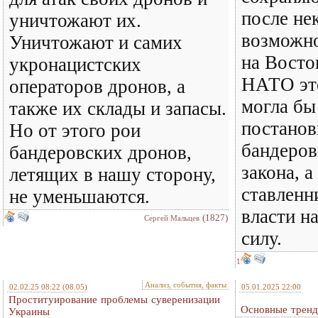
после не
уничтожают их.
возможно
Уничтожают и самих
на Восто
укронацистских
НАТО эт
операторов дронов, а
могла бы
также их склады и запасы.
постанов
Но от этого рои
бандеро
бандеровских дронов,
закона, а
летящих в нашу сторону,
ставленн
не уменьшаются.
власти н
(1827)
Сергей Мальцев
силу.
1
Анализ, события, факты
02.02.25 08:22
(08.05)
05.01.2025 22:00
Проституирование проблемы суверенизации
Основные тренд
Украины