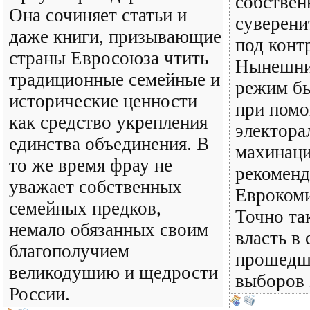
собствен
Она сочиняет статьи и
суверени
даже книги, призывающие
под конт
страны Евросоюза чтить
Нынешни
традиционные семейные и
режим бы
исторические ценности
при пом
как средство укрепления
электора
единства объединения. В
махинаци
то же время фрау не
рекомен
уважает собственных
Еврокоми
семейных предков,
Точно та
немало обязанных своим
власть в 
благополучием
прошедш
великодушию и щедрости
выборов 
России.