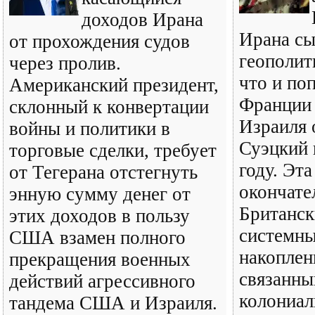
доходов Ирана
Ирана сы
от прохождения судов
геополит
через пролив.
что и по
Американский президент,
Франции 
склонный к конвертации
Израиля 
войны и политики в
Суэцкий 
торговые сделки, требует
году. Эт
от Тегерана отстегнуть
окончате
энную сумму денег от
Британск
этих доходов в пользу
системны
США взамен полного
накоплен
прекращения военных
связанны
действий агрессивного
колониа
тандема США и Израиля.