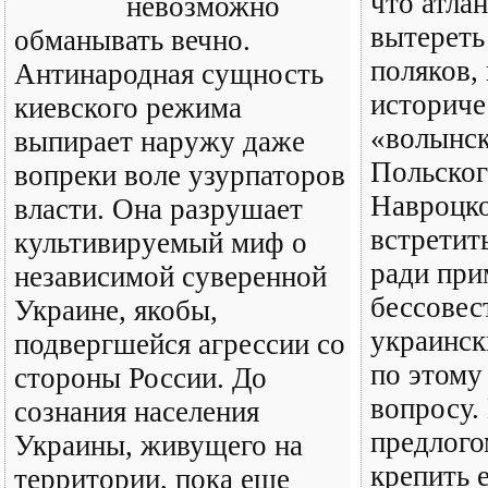
что атла
невозможно
вытереть
обманывать вечно.
поляков,
Антинародная сущность
историче
киевского режима
«волынск
выпирает наружу даже
Польског
вопреки воле узурпаторов
Навроцко
власти. Она разрушает
встретит
культивируемый миф о
ради при
независимой суверенной
бессове
Украине, якобы,
украинс
подвергшейся агрессии со
по этому
стороны России. До
вопросу.
сознания населения
предлого
Украины, живущего на
крепить 
территории, пока еще