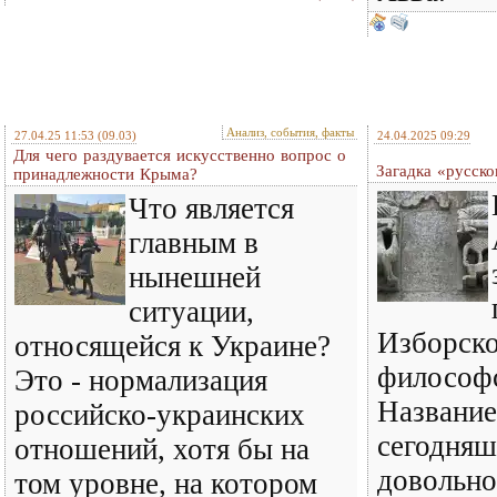
Анализ, события, факты
27.04.25 11:53
(09.03)
24.04.2025 09:29
Для чего раздувается искусственно вопрос о
Загадка «русск
принадлежности Крыма?
Что является
главным в
нынешней
ситуации,
Изборско
относящейся к Украине?
философс
Это - нормализация
Название
российско-украинских
сегодняш
отношений, хотя бы на
довольно
том уровне, на котором