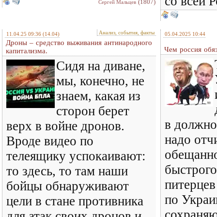
со всей 
(1807)
Сергей Мальцев
Анализ, события, факты
11.04.25 09:36
(14.04)
05.04.2025 10:44
Дроны – средство выживания антинародного
Чем россия обя
капитализма.
Сидя на диване,
мы, конечно, не
знаем, какая из
сторон берет
в должно
верх в войне дронов.
надо отч
Вроде видео по
обещанн
телеящику успокаивают:
быстрого
то здесь, то там наши
питерцев
бойцы обнаруживают
по Украи
цели в стане противника
сохраняю
для атак своих дронов и