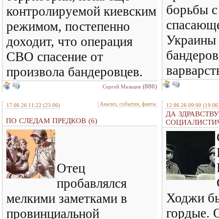
борьбы с
контролируемой киевским
спасающе
режимом, постепенно
Украины 
доходит, что операция
бандеров
СВО спасение от
варварст
произвола бандеровцев.
(886)
Сергей Мальцев
Анализ, события, факты
17.06.26 11:22
(23.06)
12.06.26 09:00
(19.06
ДА ЗДРАВСТВУ
ПО СЛЕДАМ ПРЕДКОВ (6)
СОЦИАЛИСТИ
Отец
пробавлялся
Ходжи бы
мелкими заметками в
гордые. 
провинциальной