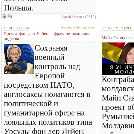
Польша.
(2812)
Сергей Мальцев
Анализ, события, факты
16.10.2025 19:06
08.10.25 21:09
(20.10
Урсула фон дер Ляйен – фрау, не помнящая
Майа Санду: вс
родства
Сохраняя
военный
контроль над
Европой
Контраб
посредством НАТО,
молдавск
англосаксы полагаются в
Майи Сан
политической и
проект о
гуманитарной сфере на
Румынией
лояльных политиков типа
Молдави
Урсулы фон дер Ляйен.