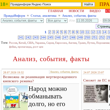
18+
ПР
ГЛАВНАЯ
НОВОСТИ
ВИДЕО
СТ
ПравдаИнформ
≈
Статьи, аналитика
≈
Анализ, события, факты
Или:
–
1
2
3
4
5
6
7
8
9
10
11
12
13
14
1
241
242
243
244
245
246
247
248
249
250
251
252
2
Тэги:
,
,
,
,
,
,
,
,
,
Россия
Китай
США
Украина
Сирия
Евросоюз
Англия
Трамп
Путин
Порошенко
,
,
фейки
пропаганда
рост цен
Анализ, события, факты
Анализ, события, факты
28.07.2026 19:32
24.07.2026 23:07
Возможна ли реанимация мертворожденного
Сможет ли ЕС в
киевского режима?
Народ можно
обманывать
долго, но его