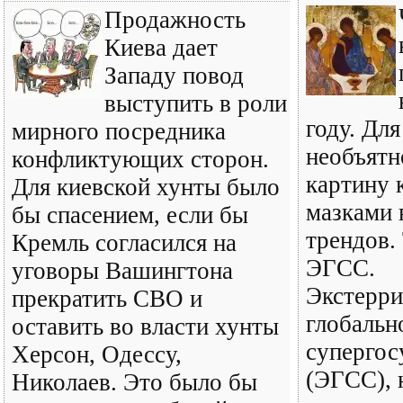
Продажность
Киева дает
Западу повод
выступить в роли
году. Для
мирного посредника
необъятн
конфликтующих сторон.
картину
Для киевской хунты было
мазками 
бы спасением, если бы
трендов.
Кремль согласился на
ЭГСС.
уговоры Вашингтона
Экстерри
прекратить СВО и
глобальн
оставить во власти хунты
супергос
Херсон, Одессу,
(ЭГСС), 
Николаев. Это было бы