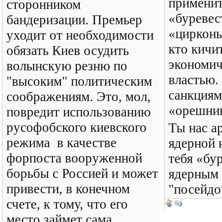
применит
сторонником
«буревес
бандеризации. Премьер
«цирконы
уходит от необходимости
кто кичи
обязать Киев осудить
экономич
волынскую резню по
властью.
"высоким" политическим
санкциям
соображениям. Это, мол,
«орешни
повредит использованию
русофобского киевского
Ты нас а
режима в качестве
ядерной 
форпоста вооруженной
тебя «бу
борьбы с Россией и может
ядерным 
привести, в конечном
"посейдо
счете, к тому, что его
место займет сама