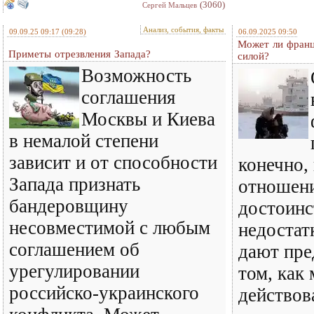
(3060)
Сергей Мальцев
Анализ, события, факты
09.09.25 09:17
(09:28)
06.09.2025 09:50
Может ли франц
Приметы отрезвления Запада?
силой?
Возможность
соглашения
Москвы и Киева
в немалой степени
зависит и от способности
конечно,
Запада признать
отношени
бандеровщину
достоинс
несовместимой с любым
недостат
соглашением об
дают пре
урегулировании
том, как
российско-украинского
действов