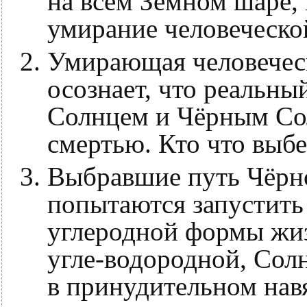
на всем Земном шаре, 
умирание человеческо
Умирающая человеческ
осознает, что реальн
Солнцем и Чёрным Сол
смертью. Кто что выбер
Выбравшие путь Чёрно
попытаются запустит
углеродной формы жиз
угле-водородной, Солн
в принудительном нав