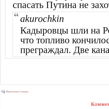
спасать Путина не захо
akurochkin
Кадыровцы шли на Ро
что топливо кончилос
преграждал. Две кана
Напечатать статью
Коммен