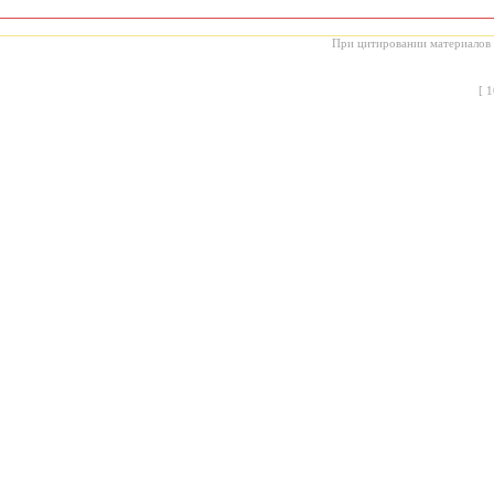
При цитировании материалов с
[
1