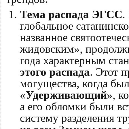
Тема распада ЭГСС
.
глобальное сатанинско
названное святоотече
жидовским», продолжи
года характерным ста
этого распада
. Этот 
могущества, когда бы
«
Удерживающий
», к
а его обломки были в
систему разделения тр