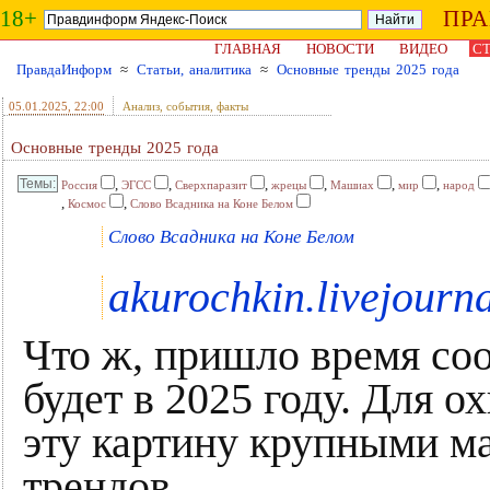
18+
ПР
ГЛАВНАЯ
НОВОСТИ
ВИДЕО
СТ
ПравдаИнформ
≈
Статьи, аналитика
≈
Основные тренды 2025 года
05.01.2025
, 22:00
Анализ, события, факты
Основные тренды 2025 года
,
,
,
,
,
,
Россия
ЭГСС
Сверхпаразит
жрецы
Машиах
мир
народ
,
,
Космос
Слово Всадника на Коне Белом
Слово Всадника на Коне Белом
akurochkin.livejourn
Что ж, пришло время соо
будет в 2025 году. Для о
эту картину крупными м
трендов.