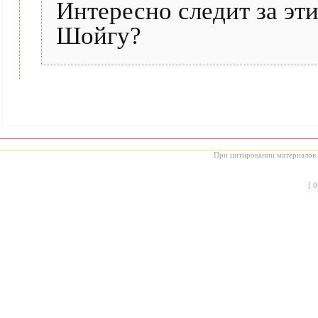
Интересно следит за эт
Шойгу?
При цитировании материалов с
[
0