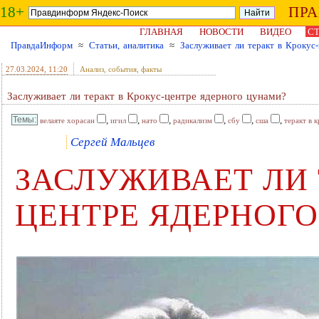
18+
ПР
ГЛАВНАЯ
НОВОСТИ
ВИДЕО
СТ
ПравдаИнформ
≈
Статьи, аналитика
≈
Заслуживает ли теракт в Крокус
27.03.2024
, 11:20
Анализ, события, факты
Заслуживает ли теракт в Крокус-центре ядерного цунами?
,
,
,
,
,
,
велаяте хорасан
игил
нато
радикализм
сбу
сша
теракт в 
Сергей Мальцев
ЗАСЛУЖИВАЕТ ЛИ 
ЦЕНТРЕ ЯДЕРНОГ