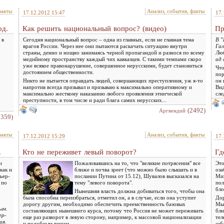
факты
Анализ, события, факты
17.12.2012 15:47
17.
од.
Как решить национальный вопрос? (видео)
Пр
 в
Сегодня национальный вопрос – одна из главных, если не главная тема
В "
врагов России. Через нее они пытаются раскачать ситуацию внутри
Гал
страны, денно и нощно занимаясь черной пропагандой и разнося по всему
Люб
медийному пространству каждый чих кавказцев. С такими темпами скоро
ад 
уже всякое правонарушение, совершенное нерусскими, будет становиться
Что
достоянием общественности.
пор
Никто не пытается оправдать людей, совершающих преступления, уж я-то
он 
напротив всегда призывал и призываю к максимально оперативному и
Вид
максимально жесткому наказанию любого проявления этнической
сле
преступности, в том числе и ради блага самих нерусских...
(2492)
Аргвендий
2359)
факты
Анализ, события, факты
17.12.2012 15:29
17.
.
Кто не переживет левый поворот?
Гд
и
Пожаловавшись на то, что "великие потрясения" все
Это
как и
ближе и почва зреет (что можно было слышать и в
оза
ьер-
послании Путина от 15.12), Шувалов высказался на
Мих
 по
тему "левого поворота".
пол
бл
Нынешняя власть должна добиваться того, чтобы она
была способна переизбраться, отметил он, а в случае, если она уступит
Дор
дорогу другим, необходимо обеспечить преемственность базовых
Мы 
ым.
составляющих нынешнего курса, потому что Россия не может переживать
бли
ер-
еще раз разворот в левую сторону, например, к массовой национализации
тел
ия.
и подобным вещам.
заб