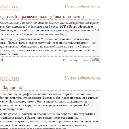
Анализ, события, факты
12.2012 15:43
едателей в разведке надо убивать по закону
Комсомольской правде" на днях появилось очень интересное интервью
ины Сапожниковой с бывшим резидентом КГБ в Дании Михаилом
имовым, моим любимым писателем (я уже говорил, что его книга "И
следовал за ним" – это действительно шедевр).
 ни говори, а умеет все-таки Михаил Любимов нейтрализовать с
ога... Только-только сели в гостиной, едва прицепив микрофон, – как
вдруг заявил: «Мне кажется, предателей надо по закону убивать».
ите ли, он только что написал и выпустил продолжение книги «И ад
довал за ним»...
(3458)
Игорь Коротченко
Анализ, события, факты
12.2012 15:11
е Задорнов?
т вопрос звучит рефреном во многих комментариях, и я понимаю
боченность тех, кто отозвался. Казалось бы, после прорывного фильма
аилу Николаевичу стоять бы на сцене, срывать аплодисменты и
учать цветы, а он вдруг исчез из виртуального поля зрения. Сайт и
ог заблокированы…
огие друзья! Простите за нравоучения, но пора менять стереотипы.
привыкли видеть в Задорнове только писателя-сатирика,
стательного артиста, готового удивлять и развлекать нас со сцены или
еэкрана. Его голос ассоциируется с чем-то смешным, веселым,
авным, а тут вдруг седая отечественная старина...