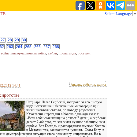
ЙТЕ
Select Language
▼
27
28
29
30
62
263
264
265
266
267
268
,
,
,
,
 война
информационная война
фейки
пропаганда
рост цен
Анализ, события, факты
12.2012 14:41
сиротстве
Патриарх Павел Сербский, которого за его чистую
веру, нестяжание и бесконечное милосердие при
жизни называли святым, по поводу разделения
Югославии и трагедии в Косово однажды сказал:
«Если албанская женщина рожает 7 детей, а сербская
делает 7 абортов, то эта земля нужнее албанцам, чем
сербам. Вот Господь и распорядился землями Косово
и Метохии так, как посчитал нужным» Слава Богу, в
сии демографическая ситуация стала понемногу исправляться. Но в