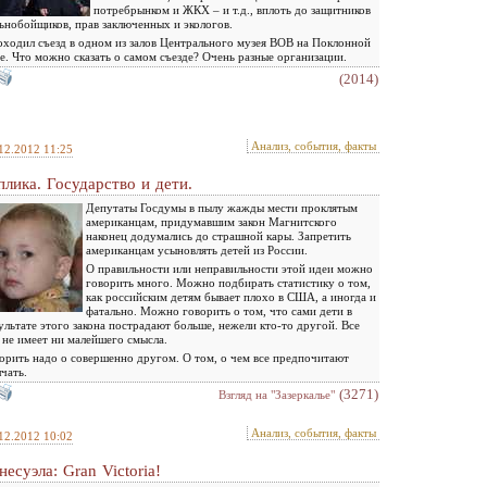
потребрынком и ЖКХ – и т.д., вплоть до защитников
ьнобойщиков, прав заключенных и экологов.
ходил съезд в одном из залов Центрального музея ВОВ на Поклонной
е. Что можно сказать о самом съезде? Очень разные организации.
(2014)
Анализ, события, факты
12.2012 11:25
плика. Государство и дети.
Депутаты Госдумы в пылу жажды мести проклятым
американцам, придумавшим закон Магнитского
наконец додумались до страшной кары. Запретить
американцам усыновлять детей из России.
О правильности или неправильности этой идеи можно
говорить много. Можно подбирать статистику о том,
как российским детям бывает плохо в США, а иногда и
фатально. Можно говорить о том, что сами дети в
ультате этого закона пострадают больше, нежели кто-то другой. Все
 не имеет ни малейшего смысла.
орить надо о совершенно другом. О том, о чем все предпочитают
чать.
(3271)
Взгляд на "Зазеркалье"
Анализ, события, факты
12.2012 10:02
несуэла: Gran Victoria!