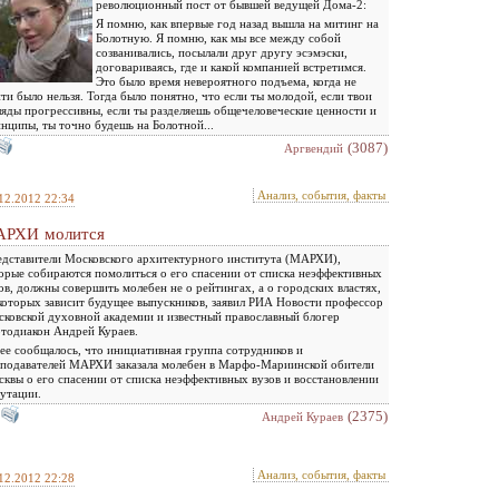
революционный пост от бывшей ведущей Дома-2:
Я помню, как впервые год назад вышла на митинг на
Болотную. Я помню, как мы все между собой
созванивались, посылали друг другу эсэмэски,
договариваясь, где и какой компанией встретимся.
Это было время невероятного подъема, когда не
ти было нельзя. Тогда было понятно, что если ты молодой, если твои
ляды прогрессивны, если ты разделяешь общечеловеческие ценности и
нципы, ты точно будешь на Болотной...
(3087)
Аргвендий
Анализ, события, факты
12.2012 22:34
РХИ молится
дставители Московского архитектурного института (МАРХИ),
орые собираются помолиться о его спасении от списка неэффективных
ов, должны совершить молебен не о рейтингах, а о городских властях,
которых зависит будущее выпускников, заявил РИА Новости профессор
ковской духовной академии и известный православный блогер
тодиакон Андрей Кураев.
ее сообщалось, что инициативная группа сотрудников и
подавателей МАРХИ заказала молебен в Марфо-Мариинской обители
квы о его спасении от списка неэффективных вузов и восстановлении
утации.
(2375)
Андрей Кураев
Анализ, события, факты
12.2012 22:28