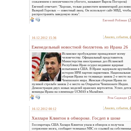
сожалением о неизлечимости убогого, называют Варела Погорела)
Евгений отвечает: "Хорошо, только разместите комментарий дослов
Валерий Горелых — известный лжец. Он использует сайт МВД, чтоб
распространять заведомую ложь".
(
Евгений Ройзман
Анализ, события, 
16.12.2012 15:36
Еженедельный новостной бюллетень из Ирана 26
Исламское пробуждение принадлежит всему
человечеству. Официальный представитель
Министерства иностранных дел Исламской
Республики Иран осудил недавние ядерные
испытания в США. В Иране задержали крупней
истории ИРИ партию наркотиков. Национальная
сборная Ирана по тхэквандо заняла 2-е место на
Чемпионате мира. Женская сборная Ирана по
пулевой стрельбе заняла 2-е место на Открытом Чемпионате Индии.
Демонстрация двух новых моделей иранских вертолетов. Успех детс
команды Ирана на олимпиаде UCMAS в Малайзии.
(
Реза Саджади
Анализ, события, 
16.12.2012 00:12
Хиллари Клинтон в обмороке. Госдеп в шоке
Госсекретарь США Хилари Клинтон упала в обморок и получила
сотрясение мозга, сообщает телеканал NBC со ссылкой на собственны