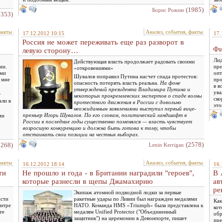
(1985)
Борис Рожин
3353)
факты
Анализ, события, факты
17.12.2012 10:15
17.
Россия не может переживать еще раз разворот в
Фи
левую сторону…
Лид
Действующая власть продолжает радовать своими
ии.
пре
«откровениями»
ыми
опт
Шувалов поправил Путина насчет спада протестов:
 мне
про
опасность потерять власть реальна.
На фоне
в в
утверждений президента Владимира Путина и
ува
т
некоторых прокремлевских экспертов о спаде волны
ско
али в
протестного движения в России с довольно
это
неожиданным заявлениями выступил первый вице-
премьер Игорь Шувалов. По его словам, политический ландшафт в
ми
России в последние годы существенно поменялся — власть чувствует
возросшую конкуренцию и должна быть готова к тому, чтобы
отстаивать свои позиции на честных выборах.
(2578)
2268)
Lenin Kerrigan
факты
Анализ, события, факты
16.12.2012 18:14
16.
ти
Не прошло и года - в Британии наградили "героев",
В 
которые разнесли в щепы Джамахирию
ав
ре
Экипаж атомной подводной лодки за первые
асти
ракетные удары по Ливии был награжден медалями
Как
ентре
НАТО. Команда HMS «Triumph» была представлена к
кот
те
медалям Unified Protector ("Объединенный
обр
защитник") на церемонии в Девонпорте, пишет
пре