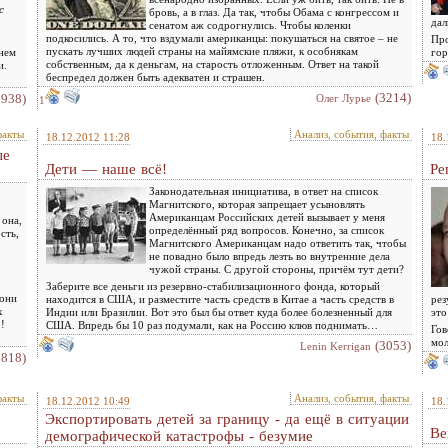
с
бровь, а в глаз. Да так, чтобы Обама с конгрессом и
дал
сенатом аж содрогнулись. Чтобы коленки
подкосились. А то, что вздумали американцы: покушаться на святое – не
Про
пускать лучших людей страны на майямские пляжи, к особнякам
 нем
гор
собственным, да к деньгам, на старость отложенным. Ответ на такой
и.
беспредел должен быть адекватен и страшен.
(3214)
2938)
Олег Лурье
1
факты
Анализ, события, факты
18.12.2012 11:28
18.
ые
Дети — наше всё!
Ре
Законодательная инициатива, в ответ на список
Магнитского, которая запрещает усыновлять
Американцам Российских детей вызывает у меня
 она,
определённый ряд вопросов. Конечно, за список
сть,
Магнитского Американцам надо ответить так, чтобы
не повадно было впредь лезть во внутренние дела
чужой страны. С другой стороны, причём тут дети?
Заберите все деньги из резервно-стабилизационного фонда, который
они
находится в США, и разместите часть средств в Китае а часть средств в
рез
х
Индии или Бразилии. Вот это был бы ответ куда более болезненный для
это
!
США. Впредь бы 10 раз подумали, как на Россию клюв поднимать…
Гов
мол
(3053)
Lenin Kerrigan
3818)
факты
Анализ, события, факты
18.12.2012 10:49
18.
Экспортировать детей за границу - да ещё в ситуации
Ве
демографической катастрофы - безумие