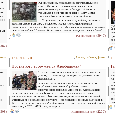
 по
Юрий Крупнов, председатель Наблюдательного
совета Института демографии, миграции и
ьное
регионального развития, в беседе с «Однако»
ва.
усомнился в том, что поправки к «акту Димы
Яковлева» будут приняты в полном объёме:
ких
но и
— Скорее всего, поправка не пройдёт, поскольку
есть серьёзная инерция, и слишком мощные лоббисты стоят за
лид
индустрией усыновления. Но направление абсолютно правильное, потому
бра
что за последние 20 лет создана целая система отправки наших детей.
орый
рев
(3940)
Юрий Крупнов
1
Дан
пол
бур
3587)
факты
Анализ, события, факты
17.12.2012 17:05
17.
Против кого вооружается Азербайджан?
Та
что
Ответ на этот вопрос становится очевидным, если
Для
учесть, что львиная доля затрат затрачивается на
зре
нужды ВМФ.
На 
к
гов
Боннский международный институт конверсии
для
нуж
опубликовал ежегодный рейтинг самых
пар
милитаризированных в мире стран. Азербайджан –
.
все
единственный на Южном Кавказе, который вошел в десятку, заняв
соз
«почетное» восьмое место. Отметим, что один из главных показателей,
сде
но
учтенных при составлении рейтинга – соотношение военных расходов к
пар
ВВП. Так, военные расходы Азербайджана в этом году составили 3,2 млрд
долларов, а ВВП – 67,5 млрд долларов.
4308)
(2209)
Национальная идея