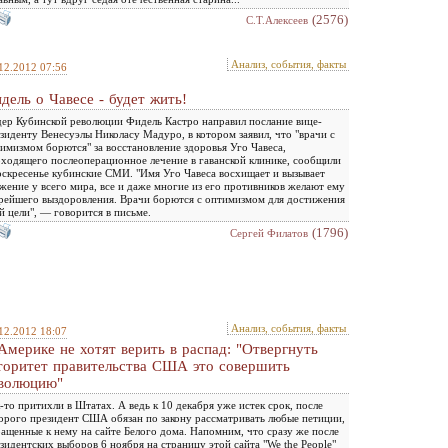
(2576)
С.Т.Алексеев
Анализ, события, факты
12.2012 07:56
дель о Чавесе - будет жить!
ер Кубинской революции Фидель Кастро направил послание вице-
зиденту Венесуэлы Николасу Мадуро, в котором заявил, что "врачи с
имизмом борются" за восстановление здоровья Уго Чавеса,
ходящего послеоперационное лечение в гаванской клинике, сообщили
оскресенье кубинские СМИ. "Имя Уго Чавеса восхищает и вызывает
жение у всего мира, все и даже многие из его противников желают ему
рейшего выздоровления. Врачи борются с оптимизмом для достижения
й цели", — говорится в письме.
(1796)
Сергей Филатов
Анализ, события, факты
12.2012 18:07
Америке не хотят верить в распад: "Отвергнуть
торитет правительства США это совершить
волюцию"
-то притихли в Штатах. А ведь к 10 декабря уже истек срок, после
орого президент США обязан по закону рассматривать любые петиции,
ащенные к нему на сайте Белого дома. Напомним, что сразу же после
зидентских выборов 6 ноября на страницу этой сайта "We the People"