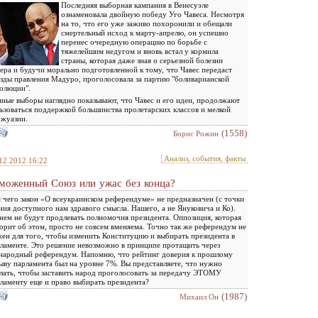
Последняя выборная кампания в Венесуэле
ознаменовала двойную победу Уго Чавеса. Несмотря
на то, что его уже заживо похоронили и обещали
смертельный исход к марту-апрелю, он успешно
перенес очередную операцию по борьбе с
тяжелейшим недугом и вновь встал у кормила
страны, которая даже зная о серьезной болезни
ера и будучи морально подготовленной к тому, что Чавес передаст
зды правления Мадуро, проголосовала за партию "боливарианской
олюции".
ные выборы наглядно показывают, что Чавес и его идеи, продолжают
ьзоваться поддержкой большинства пролетарских классов и мелкой
жуазии.
(1558)
Борис Рожин
Анализ, события, факты
12.2012 16:22
моженный Союз или ужас без конца?
 чего закон «О всеукраинском референдуме» не предназначен (с точки
ния доступного нам здравого смысла. Нашего, а не Януковича и Ко).
нем не будут продлевать полномочия президента. Оппозиция, которая
орит об этом, просто не совсем вменяема. Точно так же референдум не
ен для того, чтобы изменить Конституцию и выбирать президента в
ламенте. Это решение невозможно в принципе протащить через
народный референдум. Напомню, что рейтинг доверия к прошлому
ыву парламента был на уровне 7%. Вы представляете, что нужно
лать, чтобы заставить народ проголосовать за передачу ЭТОМУ
ламенту еще и право выбирать президента?
(1987)
Михаил Он