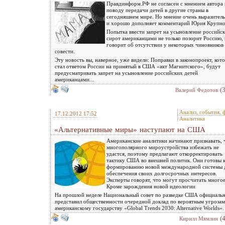
Правдинформ.РФ не согласен с мнением автора
поводу передачи детей в другие страны в
сегодняшнем мире. Но мнение очень выразител
и хорошо дополняет комментарий Юрия Крупно
Попытка ввести запрет на усыновление российс
сирот американцами не только позорит Россию, 
говорит об отсутствии у некоторых чиновников
совести.
Эту новость вы, наверное, уже видели: Поправки в законопроект, кот
стал ответом России на принятый в США «акт Магнитского», будут
предусматривать запрет на усыновление российских детей
американцами...
(
Валерий Федотов
Анализ, события, 
17.12.2012 17:52
Аналитика
«Альтернативные миры» наступают на США
Американские аналитики начинают признавать, 
многополярного мироустройства избежать не
удастся, поэтому предлагают откорректировать
тактику США во внешней политик. Они готовы 
формированию новой международной системы 
обеспечения своих долгосрочных интересов.
Эксперты говорят, что могут просчитать многое
Кроме зарождения новой идеологии
На прошлой неделе Национальный совет по разведке США официаль
представил общественности очередной доклад по вероятным угрозам
американскому государству «Global Trends 2030: Alternative Worlds».
(
Кирилл Мямлин