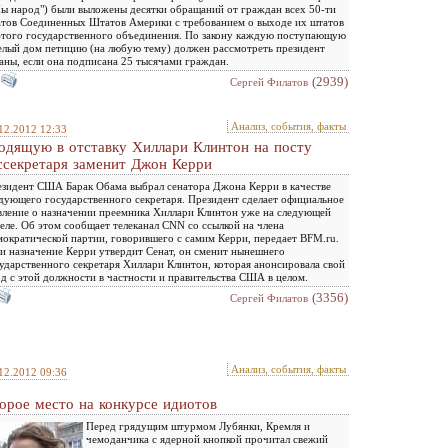
ы народ") были выложены десятки обращаний от граждан всех 50-ти
тов Соединенных Штатов Америки с требованием о выходе их штатов
этого государственного объединения. По закону каждую поступающую
елый дом петицию (на любую тему) должен рассмотреть президент
аны, если она подписана 25 тысячами граждан.
(2939)
Сергей Филатов
Анализ, события, факты
12.2012 12:33
одящую в отставку Хиллари Клинтон на посту
ссекретаря заменит Джон Керри
зидент США Барак Обама выбрал сенатора Джона Керри в качестве
дующего государственного секретаря. Президент сделает официальное
вление о назначении преемника Хиллари Клинтон уже на следующей
еле. Об этом сообщает телеканал CNN со ссылкой на члена
ократической партии, говорившего с самим Керри, передает BFM.ru.
и назначение Керри утвердит Сенат, он сменит нынешнего
ударственного секретаря Хиллари Клинтон, которая анонсировала свой
д с этой должности в частности и правительства США в целом.
(3356)
Сергей Филатов
Анализ, события, факты
12.2012 09:36
орое место на конкурсе идиотов
Перед грядущим штурмом Лубянки, Кремля и
чемоданчика с ядерной кнопкой прочитал свежий