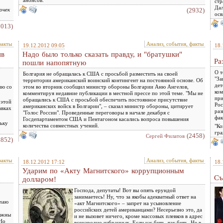
стр
Дал
очек
(2932)
осв
5013)
факты
Анализ, события, факты
19.12.2012 09:05
18.
ив
Надо было только сказать правду, и "братушки"
Ра
пошли напопятную
О т
Болгария не обращалась к США с просьбой разместить на своей
"За
территории американский воинский контингент на постоянной основе. Об
дет
ию со
этом во вторник сообщил министр обороны Болгарии Аню Ангелов,
ком
комментируя недавние публикации в местной прессе по этой теме. "Мы не
при
обращались к США с просьбой обеспечить постоянное присутствие
 этой
Рос
американских войск в Болгарии", – сказал министр обороны, цитирует
авках
раз
"Голос России". Проведенные переговоры в начале декабря с
фак
Госдепартаментом США и Пентагоном касались вопроса повышения
льку
количества совместных учений.
"Ко
гра
(2458)
Сергей Филатов
2852)
факты
Анализ, события, факты
18.12.2012 17:12
18.
Ударим по «Акту Магнитского» коррупционным
Съ
долларом!
Господа, депутаты! Вот вы опять ерундой
занимаетесь! Ну, что за якобы адекватный ответ на
ечаю
«акт Магнитского» – запрет на усыновление
российских детей американцами? Несерьезно это, да
олжны
и не вызовет ничего, кроме массовых плевков в адрес
 Но
всенародно избранных. Если уж бить, так бить. Не в