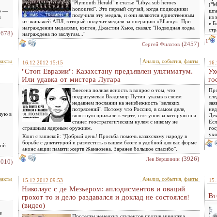
"Plymouth Herald" в статье "Libya sub heroes
("М
honoured". Это первый случай, когда подводники
но —
шта
получили эту медаль, и они являются единственным
ы
из 
из экипажей АПЛ, который получит медали за операцию «Ellamy». При
в Б
награждении медалями, кэптен, Джастин Хьюз, сказал: "Подводная лодка
стр
2678)
награждена по заслугам..."
1
(2457)
Сергей Филатов
факты
Анализ, события, факты
16.12.2012 15:15
16.
"Стоп Евразии": Казахстану предъявлен ультиматум.
Ух
Или удавка от мистера Лугара
го
Внесена полная ясность в вопрос о том, что
Пре
подразумевал Владимир Путин, указав в своем
сле
недавнем послании на неизбежность "великих
зая
потрясений". Потому что Россию, в самом деле,
нед
шую в
вплотную прижали к черте, отступив за которую она
Дем
станет геостратегическим нулем с никому не
Есл
страшным ядерным оружием.
гос
ухо
Клип с запиской: "Добрый день! Просьба помочь казахскому народу в
борьбе с диктатурой и разместить в вашем блоге в удобной для вас форме
кой
анонс акции памяти жертв Жанаозена. Заранее большое спасибо".
(3926)
Лев Вершинин
2010)
факты
Анализ, события, факты
15.12.2012 09:53
15.
Николаус с де Мезьером: аплодисментов и оваций
Вт
грохот то и дело раздавался и доклад не состоялся!
(видео)
е
Протесты немецких студентов против министра