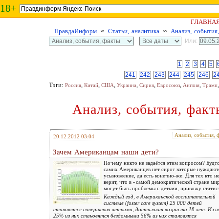
18+
ГЛАВНА
ПравдаИнформ
≈
Статьи, аналитика
≈
Анализ, события
Или:
1
2
3
4
5
241
242
243
244
245
246
2
Тэги:
,
,
,
,
,
,
,
Россия
Китай
США
Украина
Сирия
Евросоюз
Англия
Трамп
Анализ, события, факт
Анализ, события, 
20.12.2012 03:04
Зачем Американцам наши дети?
Почему никто не задаётся этим вопросом? Будт
самих Американцев нет сирот которые нуждают
усыновление, да есть конечно-же. Для тех кто н
верит, что в «самой демократической стране ми
могут быть проблемы с детьми, привожу статис
Каждый год, в Американской воспитательной
системе (foster care system) 25 000 детей
становятся совершенно летними, достигают возраста 18 лет. Из н
25% из них становятся бездомными 56% из них становятся