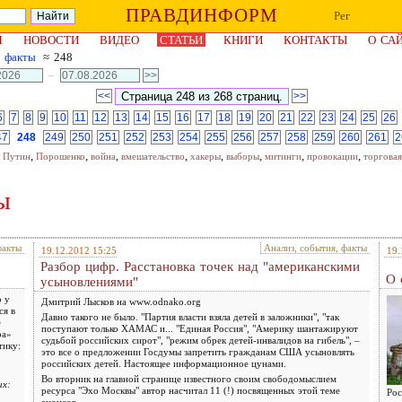
ПРАВДИНФОРМ
Рег
Я
НОВОСТИ
ВИДЕО
СТАТЬИ
КНИГИ
КОНТАКТЫ
О СА
, факты
≈ 248
–
<<
>>
6
7
8
9
10
11
12
13
14
15
16
17
18
19
20
21
22
23
24
25
26
47
248
249
250
251
252
253
254
255
256
257
258
259
260
261
2
,
,
,
,
,
,
,
,
,
Путин
Порошенко
война
вмешательство
хакеры
выборы
митинги
провокации
торговая
ы
факты
Анализ, события, факты
19.12.2012 15:25
19.
Разбор цифр. Расстановка точек над "американскими
О 
усыновлениями"
о у
Дмитрий Лысков на www.odnako.org
ся в
Давно такого не было. "Партия власти взяла детей в заложники", "так
е
поступают только ХАМАС и... "Единая Россия", "Америку шантажируют
ра»
судьбой российских сирот", "режим обрек детей-инвалидов на гибель", –
тику:
это все о предложении Госдумы запретить гражданам США усыновлять
российских детей. Настоящее информационное цунами.
Во вторник на главной странице известного своим свободомыслием
их:
ресурса "Эхо Москвы" автор насчитал 11 (!) посвященных этой теме
Рос
анонсов.