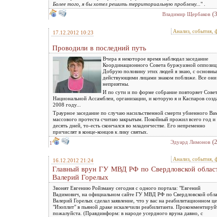
Более того, я бы хотел решить территориальную проблему...
" .
(
Владимир Щербаков
Анализ, события, 
17.12.2012 10:23
Проводили в последний путь
Вчера я некоторое время наблюдал заседание
Координационного Совета буржуазной оппозиц
Добрую половину этих людей я знаю, с основн
действующими лицами знаком поближе. Все они
неприятны.
И по сути и по форме собрание повторяет Сове
Национальной Ассамблеи, организации, и которую я и Каспаров созд
2008 году...
Траурное заседание по случаю насильственной смерти убиенного Ва
массового протеста считаю закрытым. Покойный прожил всего год и
десять дней, то-есть скончался во младенчестве. Его непременно
причислят в конце-концов к лику святых.
(
Эдуард Лимонов
1
Анализ, события, 
16.12.2012 21:24
Главный врун ГУ МВД РФ по Свердловской облас
Валерий Горелых
Звонят Евгению Ройзману сегодня с одного портала: "Евгений
Вадимович, на официальном сайте ГУ МВД РФ по Свердловской обл
Валерий Горелых сделал заявление, что у вас на реабилитационном ц
"Изоплит" в пьяной драке искалечили реабилитанта. Прокомментируй
пожалуйста. (Правдинформ: в народе усердного вруна давно, с