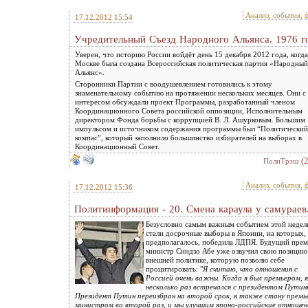
Анализ, события, 
17.12.2012 15:54
Учредительный Съезд Народного Альянса. 1976 г
Уверен, что историю России войдёт день 15 декабря 2012 года, когда
Москве была создана Всероссийская политическая партия «Народный
Альянс».
Сторонники Партии с воодушевлением готовились к этому
знаменательному событию на протяжении нескольких месяцев. Они с
интересом обсуждали проект Программы, разработанный членом
Координационного Совета российской оппозиции, Исполнительным
директором Фонда борьбы с коррупцией В. Л. Ашурковым. Большим
импульсом и источником содержания программы был “Политический
компас”, который заполнило большинство избирателей на выборах в
Координационный Совет.
(
ПолиТрэш
Анализ, события, 
17.12.2012 15:36
Политинформация - 20. Смена караула у самураев
Безусловно самым важным событием этой недел
стали досрочные выборы в Японии, на которых, 
предполагалось, победила ЛДПЯ. Будущий прем
министр Синдзо Абе уже озвучил свою позицию
внешней политике, которую позволю себе
процитировать: "
Я считаю, что отношения с
Россией очень важны. Когда я был премьером, я
несколько раз встречался с президентом Путин
Президент Путин переизбран на второй срок, я также стану премь
министром во второй раз, и мы улучшим японо-российские отношен