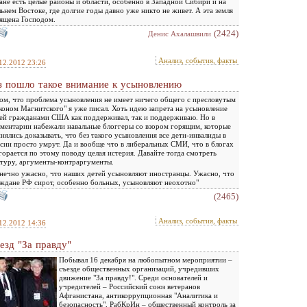
ане есть целые районы и области, особенно в Западной Сибири и на
ьнем Востоке, где долгие годы давно уже никто не живет. А эта земля
ящена Господом.
(2424)
Денис Ахалашвили
Анализ, события, факты
12.2012 23:26
з пошло такое внимание к усыновлению
ом, что проблема усыновления не имеет ничего общего с пресловутым
коном Магнитского" я уже писал. Хоть идею запрета на усыновление
ей гражданами США как поддерживал, так и поддерживаю. Но в
ментарии набежали навальные блоггеры со взором горящим, которые
нялись доказывать, что без такого усыновления все дети-инвалиды в
сии просто умрут. Да и вообще что в либеральных СМИ, что в блогах
горается по этому поводу целая истерия. Давайте тогда смотреть
туру, аргументы-контраргументы.
нечно ужасно, что наших детей усыновляют иностранцы. Ужасно, что
ждане РФ сирот, особенно больных, усыновляют неохотно"
(2465)
Анализ, события, факты
12.2012 14:36
езд "За правду"
Побывал 16 декабря на любопытном мероприятии –
съезде общественных организаций, учредивших
движение "За правду!". Среди основателей и
учредителей – Российский союз ветеранов
Афганистана, антикоррупционная "Аналитика и
безопасность", РабКрИн – общественный контроль за