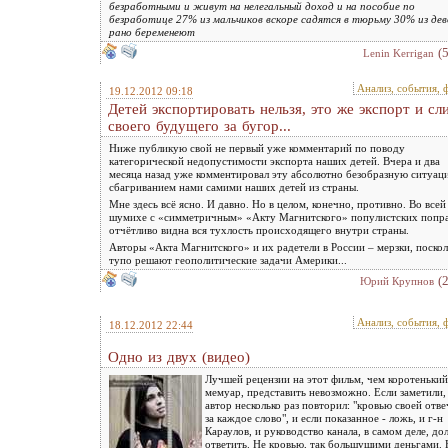
безработными и живут на нелегальный доход и на пособие по
безработице 27% из мальчиков вскоре садятся в тюрьму 30% из дев
рано беременеют
(
Lenin Kerrigan
Анализ, события, 
19.12.2012 09:18
Детей экспортировать нельзя, это же экспорт и сл
своего будущего за бугор...
Ниже публикую свой не первый уже комментарий по поводу
категорической недопустимости экспорта наших детей. Вчера и два
месяца назад уже комментировал эту абсолютно безобразную ситуац
сбагриванием нами самими наших детей из страны.
Мне здесь всё ясно. И давно. Но в целом, конечно, противно. Во всей
шумихе с «симметричным» «Акту Магнитского» популистских попр
отчётливо видна вся тухлость происходящего внутри страны.
Авторы «Акта Магнитского» и их радетели в России – мерзки, поско
тупо решают геополитические задачи Америки...
(
Юрий Крупнов
Анализ, события, 
18.12.2012 22:44
Одно из двух (видео)
Лучшей рецензии на этот фильм, чем коротенький
мемуар, представить невозможно. Если заметили,
автор несколько раз повторил: "кровью своей отв
за каждое слово", и если показанное - ложь, и г-н
Караулов, и руководство канала, в самом деле, д
ответить. Не кровью, так большущими деньгами.