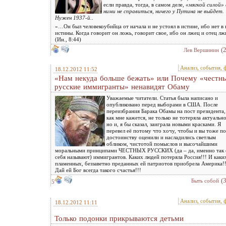
если правда, тогда, в самом деле,
«мягкой силой» 
ними не справиться, ничего у Путина не выйдет.
Нужен 1937-й.
.
«…Он был человекоубийца от начала и не устоял в истине, ибо нет в
истины. Когда говорит он ложь, говорит свое, ибо он лжец и отец лж
(Ин., 8:44)
(
Лев Вершинин
Анализ, события, 
18.12.2012 11:52
«Нам некуда больше бежать» или Почему «честн
русские иммигранты» ненавидят Обаму
Уважаемые читатели. Статья была написано и
опубликовано перед выборами в США. После
переизбрания Барака Обамы на пост президента,
как мне кажется, не только не тотеряла актуально
но и, я бы сказал, заиграла новыми красками. Я
перевел её потому что хочу, чтобы и вы тоже по
достоинству оценили и насладились светлым
обликом, чистотой помыслов и высочайшими
моральными принципами ЧЕСТНЫХ РУССКИХ (да – да, именно так 
себя называют) иммигрантов. Каких людей потеряла Россия!!! И каки
пламенных, беззаветно преданных ей патриотов приобрела Америка!!
Дай ей Бог всегда такого счастья!!!
(
Быть собой
5
Анализ, события, 
18.12.2012 11:11
Только подонки прикрываются детьми