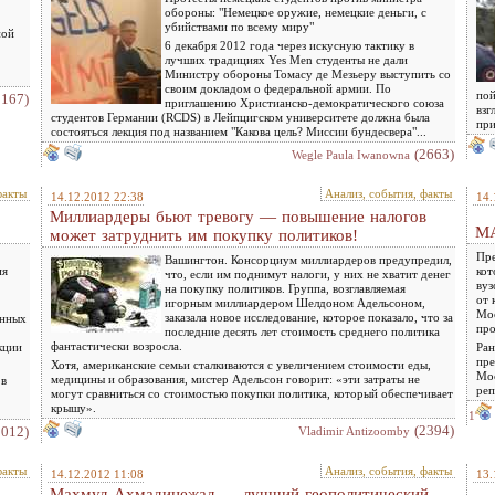
обороны: "Немецкое оружие, немецкие деньги, с
убийствами по всему миру"
ной
6 декабря 2012 года через искусную тактику в
лучших традициях Yes Men студенты не дали
Министру обороны Томасу де Мезьеру выступить со
своим докладом о федеральной армии. По
пой
2167)
приглашению Христианско-демократического союза
взг
студентов Германии (RCDS) в Лейпцигском университете должна была
при
состояться лекция под названием "Какова цель? Миссии бундесвера"...
(2663)
Wegle Paula Iwanowna
факты
Анализ, события, факты
14.12.2012 22:38
14.
Миллиардеры бьют тревогу — повышение налогов
МА
может затруднить им покупку политиков!
Пре
Вашингтон. Консорциум миллиардеров предупредил,
ия
кот
что, если им поднимут налоги, у них не хватит денег
вуз
на покупку политиков. Группа, возглавляемая
от 
игорным миллиардером Шелдоном Адельсоном,
Мос
заказала новое исследование, которое показало, что за
анных
про
последние десять лет стоимость среднего политика
фантастически возросла.
кции
Ран
пре
Хотя, американские семьи сталкиваются с увеличением стоимости еды,
Мос
медицины и образования, мистер Адельсон говорит: «эти затраты не
 в
реп
могут сравниться со стоимостью покупки политика, который обеспечивает
крышу».
1
(2394)
2012)
Vladimir Antizoomby
факты
Анализ, события, факты
14.12.2012 11:08
13.
Махмуд Ахмадинежад — лучший геополитический