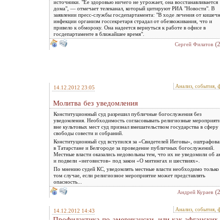
источники. "Ее здоровью ничего не угрожает, она восстанавливается
дома", — отмечает телеканал, который цитируют РИА "Новости". В
заявлении пресс-службы госдепартамента: "В ходе лечения от кишеч
инфекции организм госсекретаря страдал от обезвоживания, что и
привело к обмороку. Она надеется вернуться к работе в офисе в
госдепартаменте в ближайшее время".
(
Сергей Филатов
Анализ, события, 
14.12.2012 23:05
Молитва без уведомления
Конституционный суд разрешил публичные богослужения без
уведомления. Необходимость согласовывать религиозные мероприят
вне культовых мест суд признал вмешательством государства в сферу
свободы совести и собраний.
Конституционный суд вступился за «Свидетелей Иеговы», оштрафов
в Татарстане и Белгороде за проведение публичных богослужений.
Местные власти оказались недовольны тем, что их не уведомили об а
и подвели «иеговистов» под закон «О митингах и шествиях».
По мнению судей КС, уведомлять местные власти необходимо только
том случае, если религиозное мероприятие может представлять
опасность...
(
Андрей Кураев
Анализ, события, 
14.12.2012 14:43
Профилактика по-американски, или как афганских