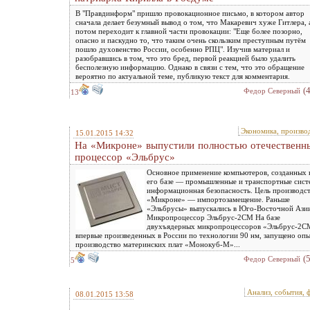
В "Правдинформ" пришло провокационное письмо, в котором автор
сначала делает безумный вывод о том, что Макаревич хуже Гитлера, 
потом переходит к главной части провокации: "Еще более позорно,
опасно и паскудно то, что таким очень скользким преступным путём
пошло духовенство России, особенно РПЦ". Изучив материал и
разобравшись в том, что это бред, первой реакцией было удалить
бесполезную информацию. Однако в связи с тем, что это обращение
вероятно по актуальной теме, публикую текст для комментария.
(
Федор Северный
13
Экономика, произво
15.01.2015 14:32
На «Микроне» выпустили полностью отечественн
процессор «Эльбрус»
Основное применение компьютеров, созданных 
его базе — промышленные и транспортные сист
информационная безопасность. Цель производст
«Микроне» — импортозамещение. Раньше
«Эльбрусы» выпускались в Юго-Восточной Ази
Микропроцессор Эльбрус-2СМ На базе
двухъядерных микропроцессоров «Эльбрус-2С
впервые произведенных в России по технологии 90 нм, запущено оп
производство материнских плат «Монокуб-М»...
(
Федор Северный
5
Анализ, события, 
08.01.2015 13:58