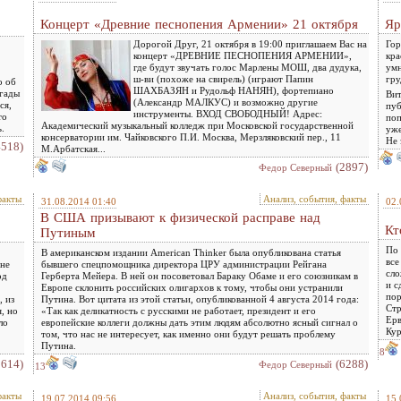
Концерт «Древние песнопения Армении» 21 октября
Яр
Дорогой Друг, 21 октября в 19:00 приглашаем Вас на
Гор
концерт «ДРЕВНИЕ ПЕСНОПЕНИЯ АРМЕНИИ»,
кра
где будут звучать голос Марлены МОШ, два дудука,
умн
ш-ви (похоже на свирель) (играют Папин
гру
о об
ШАХБАЗЯН и Рудольф НАНЯН), фортепиано
игады
Вит
(Александр МАЛКУС) и возможно другие
ся,
пуб
инструменты. ВХОД СВОБОДНЫЙ! Адрес:
то
поп
Академический музыкальный колледж при Московской государственной
.
уже
консерватории им. Чайковского П.И. Москва, Мерзляковский пер., 11
Не 
4518)
М.Арбатская...
(2897)
Федор Северный
факты
Анализ, события, факты
31.08.2014 01:40
02.
В США призывают к физической расправе над
Кт
Путиным
По 
В американском издании American Thinker была опубликована статья
все
 не
бывшего спецпомощника директора ЦРУ администрации Рейгана
сло
од
Герберта Мейера. В ней он посоветовал Бараку Обаме и его союзникам в
и с
Европе склонить российских олигархов к тому, чтобы они устранили
пор
, из
Путина. Вот цитата из этой статьи, опубликованной 4 августа 2014 года:
Стр
, но
«Так как деликатность с русскими не работает, президент и его
Ерв
ло
европейские коллеги должны дать этим людям абсолютно ясный сигнал о
Кур
том, что нас не интересует, как именно они будут решать проблему
Путина.
8
3614)
(6288)
Федор Северный
13
факты
Анализ, события, факты
19.07.2014 09:56
15.