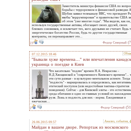
Заместитель министра финансов США по вопро
борьбы с терроризмом и финансовой разведки 
Шубин заявил телеканалу BBC, что президент Р
якобы "коррумпирован" и правительство США зн
об этом "уже многие годы". "Мы видели, как он,
используя государственные активы, обогащает своих друзей, своих
близких союзников, и исключает тех, кого друзьями не считает. Будь 
энергетическое богатство России, будь то другие государственные
контракты, он перенаправляет это...
(
Федор Северный
23
Обще
07.12.2015 18:46
"Бывали хуже времена…" или впечатления канадск
украинца о поездке в Киев
Что касательно "подлее" времен Н.А. Некрасова –
Н.Д.Хвощинской и "современного Киевского времени"... 
эти сути разные - в культурно-ментальном аспекте. Тогда
"подлость" - маркировалась и определялась, как негативн
этический поступок (или недостойная тактика-стратегия
поведения). Сейчас - для Киевской элиты - это естественн
среда обитания и одно из главных условий их нахождени
руля. Ложь и подлость для них - норма. Ежедневная и
ежечасная....
(5
Федор Северный
2
Анализ, события, 
26.06.2015 09:57
Майдан в вашем дворе. Репортаж из московского