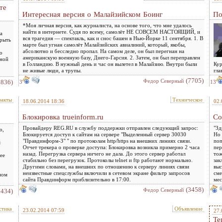
те
Интересная версия о Малайзийском Боинг
По
*Моя личная версия, как журналиста, на основе того, что мне удалось
найти в интернете. Судя по всему, самолёт НЕ СОВСЕМ НАСТОЯЩИЙ, и
а
вся трагедия — спектакль, как и снос башен в Нью-Йорке 11 сентября. 1. В
крыть
марте был угнан самолёт Малайзийских авиалиний, который, якобы,
абсолютно и бесследно пропал. На самом деле, он был перегнан на
о
американскую военную базу, Диего-Гарсия. 2. Затем, он был переправлен
чной
в Голландию. В нужный день и час он вылетел в Малайзию. Внутри были
Кур
не живые люди, а трупы.
гла
(7705)
Федор Северный
2836)
3
13
факты
Техническое
18.06.2014 18:36
02.
Блокировка trueinform.ru
Со
Провайдеру REG.RU в службу поддержки отправлен следующий запрос:
"Зд
о,
Блокируется доступ к сайтам на сервере "Выделенный сервер 30030
Но 
"Правдинформ-3" " по протоколам http/https на внешних линиях связи.
поп
я
Отчет трекера о проверке доступа: Блокировка возникла примерно 2 часа
пер
назад. Перегрузка сервера ничего не дала. До этого сервер работал
тож
ее
стабильно без перегрузок. Протоколы telnet и ftp работают нормально.
зак
Другими словами, на внешних по отношению к серверу линиях связи
выс
неизвестные спецслужбы включили в сетевом экране фильтр запросов
сме
ном
сайта Правдинформ приблизительно в 17:00.
мес
(3458)
Федор Северный
7434)
стика
Объявление
23.02.2014 07:59
27.
Те