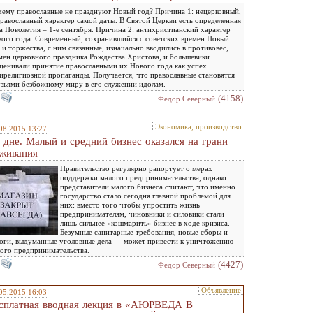
ему православные не празднуют Новый год? Причина 1: нецерковный,
равославный характер самой даты. В Святой Церкви есть определенная
а Новолетия – 1-е сентября. Причина 2: антихристианский характер
ого года. Современный, сохранившийся с советских времен Новый
 и торжества, с ним связанные, изначально вводились в противовес,
мен церковного праздника Рождества Христова, и большевики
ценивали принятие православными их Нового года как успех
ирелигиозной пропаганды. Получается, что православные становятся
зьями безбожному миру в его служении идолам.
(4158)
Федор Северный
Экономика, производство
08.2015 13:27
 дне. Малый и средний бизнес оказался на грани
живания
Правительство регулярно рапортует о мерах
поддержки малого предпринимательства, однако
представители малого бизнеса считают, что именно
государство стало сегодня главной проблемой для
них: вместо того чтобы упростить жизнь
предпринимателям, чиновники и силовики стали
лишь сильнее «кошмарить» бизнес в ходе кризиса.
Безумные санитарные требования, новые сборы и
оги, выдуманные уголовные дела — может привести к уничтожению
ого предпринимательства.
(4427)
Федор Северный
Объявление
05.2015 16:03
сплатная вводная лекция в «АЮРВЕДА В