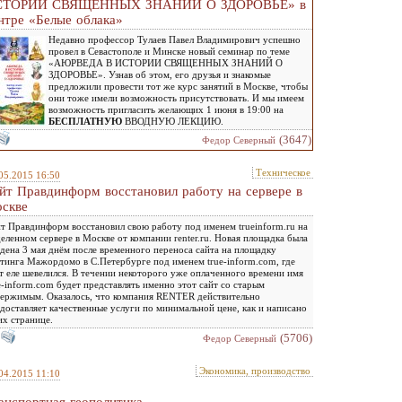
СТОРИИ СВЯЩЕННЫХ ЗНАНИЙ О ЗДОРОВЬЕ» в
нтре «Белые облака»
Недавно профессор Тулаев Павел Владимирович успешно
провел в Севастополе и Минске новый семинар по теме
«АЮРВЕДА В ИСТОРИИ СВЯЩЕННЫХ ЗНАНИЙ О
ЗДОРОВЬЕ». Узнав об этом, его друзья и знакомые
предложили провести тот же курс занятий в Москве, чтобы
они тоже имели возможность присутствовать. И мы имеем
возможность пригласить желающих 1 июня в 19:00 на
БЕСПЛАТНУЮ
ВВОДНУЮ ЛЕКЦИЮ.
(3647)
Федор Северный
Техническое
05.2015 16:50
йт Правдинформ восстановил работу на сервере в
скве
т Правдинформ восстановил свою работу под именем trueinform.ru на
еленном сервере в Москве от компании renter.ru. Новая площадка была
дена 3 мая днём после временного переноса сайта на площадку
тинга Мажордомо в С.Петербурге под именем true-inform.com, где
т еле шевелился. В течении некоторого уже оплаченного времени имя
e-inform.com будет представлять именно этот сайт со старым
ержимым. Оказалось, что компания RENTER действительно
доставляет качественные услуги по минимальной цене, как и написано
их странице.
(5706)
Федор Северный
Экономика, производство
04.2015 11:10