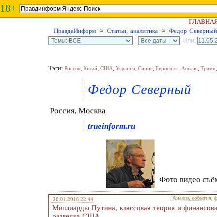
18+
ГЛАВНА
ПравдаИнформ
≈
Статьи, аналитика
≈
Федор Северный
Или:
Тэги:
,
,
,
,
,
,
,
Россия
Китай
США
Украина
Сирия
Евросоюз
Англия
Трамп
Федор Северный
Россия, Москва
trueinform.ru
Фото видео съём
Анализ, события, 
26.01.2016 22:44
Миллиарды Путина, классовая теория и финансов
разведка США