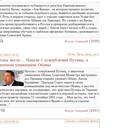
мнению итальянского публициста и депутата Европарламента
льетто Кьезы, лидеры «Аль-Каиды», на которую принято возлагать
етственность за события подобного рода, являются двойными агентами
. Речь, в первую очередь, идет о хорошо известном всем Усаме бен
ене и его заместителе Аймане аль Завахири. По словам г-на Кьезы,
гое время проработавшего в России и прекрасно разбирающегося в
казских реалиях, связи этих людей с Лэнгли берут начало в 80-х годах,
да американцы обучали и снабжали афганских боевиков, сражавшихся с
тями Советской Армии.
(3099)
Федор Северный
Ложь, бред, вред, деза
01.2015 10:15
тапа несло… Начали с оскорблений Путина, а
кончили унижением Обамы
Начали с оскорблений Путина, а закончили
унижением Обамы. Советник Министра внутренних
дел Украины открыто унижает Обаму. Антон
Геращенко: "Джордж Сорос парит в своих
размышлениях над мелочностью Обамы, и прочих
итических карликов, не осознающих, что действия Путина по Украине
а более масштабные тектонические сдвиги в мировой истории, чем те к
ором привели теракты 11 сентября 2001 года. ...Моя мечта, это чтоб
ез пять лет жители оккупированного Крыма и Донбасса строили
нели..."
(4992)
Федор Северный
Анализ, события, факты
12.2014 09:15