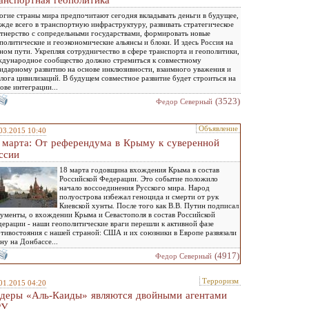
анспортная геополитика
гие страны мира предпочитают сегодня вкладывать деньги в будущее,
жде всего в транспортную инфраструктуру, развивать стратегическое
тнерство с сопредельными государствами, формировать новые
политические и геоэкономические альянсы и блоки. И здесь Россия на
ном пути. Укрепляя сотрудничество в сфере транспорта и геополитики,
дународное сообщество должно стремиться к совместному
идарному развитию на основе инклюзивности, взаимного уважения и
лога цивилизаций. В будущем совместное развитие будет строиться на
ове интеграции...
(3523)
Федор Северный
Объявление
03.2015 10:40
 марта: От референдума в Крыму к суверенной
ссии
18 марта годовщина вхождения Крыма в состав
Российской Федерации. Это событие положило
начало воссоединения Русского мира. Народ
полуострова избежал геноцида и смерти от рук
Киевской хунты. После того как В.В. Путин подписал
ументы, о вхождении Крыма и Севастополя в состав Российской
ерации - наши геополитические враги перешли к активной фазе
тивостояния с нашей страной: США и их союзники в Европе развязали
ну на Донбассе...
(4917)
Федор Северный
Терроризм
01.2015 04:20
деры «Аль-Каиды» являются двойными агентами
РУ