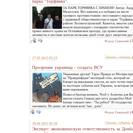
парка "Торфянка".
ЗА ПАРК ТОРФЯНКА С ХРАМОМ! Автор: Анд
Малосолов. Вот наконец я и побывал на месте
громкого противостояния «восставшего народа»
с церковной общественностью в парке "Торфянка
районе Лосиноостровский. Кажется, многие уж
видели видеокадры с площадки строительства
православного храма на Осташковском проезде, где православные
активисты и местные жители несколько дней стоят друг напротив друг
(
Федор Северный
3
Анализ, события, 
27.05.2015 05:23
Прозрение украинца - солдата ВСУ
Уважаемые друзья! Тарас Правда из Москвы при
на "Правдинформ" нехитрый стих, который не
блещет музыкальным слогом, но зато точно пер
те жестокие события на/в Украине, за которые м
вами переживаем.
Пошел я братцы воевать, Чтоб у Ахметки для Бе
шахты отжать Снаряд мне ногу раздробил Мой
батько говорит мне:- "Ты дебил!" И государству
наплевать: Не денег, не лечения всем "нас...рать".
(
Федор Северный
Анализ, события, 
30.04.2015 05:29
Эксперт: экономическую ответственность за Донб