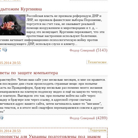
дытожим Кургиняна
Российская власть не признала референдум ДНР и
ЛНР, но признала фашистские выборы Порошенко,
торгуется на счет газа, не оказывает реальной
помощи вооружением и миротворцами и т. д, –
народ это возмущает. Кургинян переживает, что эти
протестные настроения используют болотники.
гинян начинает информационно-психологическую войну против
внокомандующего ДНР, используя слухи и клевету...
(5143)
Федор Северный
Техническое
05.2014 20:55
веты по защите компьютера
равствуйте. Читаю ваш сайт уже несколько месяцев, и мне он нравится.
в последние дни стали происходить странные вещи: при попытке
асть на Правдинформ, браузер несколько раз помимо моего желания
енаправлялся на платную подписку видео и ещё на какую-то чепуху,
е платную. Выглядело это так: при попытке войти на сайт через
ладку в браузере или через ссылку, в адресной строке сначала
вечивался адрес вашего сайта, затем начиналось какое-то "мигание",
на текстов, и в итоге мой смартфон перенаправлялся совсем в другое
то"
(4289)
Федор Северный
Терроризм
01.2014 20:53
ррористы для Украины подготовлены под знаком