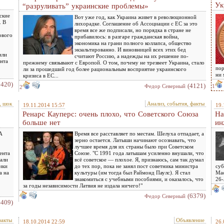
Ук
“разруливать” украинские проблемы»
ские
Вот уже год, как Украина живет в революционной
. В
лихорадке. Соглашение об Ассоциации с ЕС за это
время все же подписали, но порядка в стране не
ового
прибавилось: в разгаре гражданская война,
экономика на грани полного коллапса, общество
экзальтированно. И виновницей всех этих бед
или
считают Россию, а надежды на их решение по-
унта
прежнему связывают с Европой. О том, почему не трезвеет Украина, стало
пор
ли за прошедший год более рациональным восприятие украинского
ни 
кризиса в ЕС...
3420)
(4121)
Федор Северный
1
2
, шок
Анализ, события, факты
19.11.2014 15:57
19.
Ренарс Кауперс: очень плохо, что Советского Союза
На
больше нет
ин
А
Время все расставляет по местам. Шелуха отпадает, а
зерно остается. Латыши начинают осознавать, что
лучшее время для их страны было при Советском
ента
Союзе. "С 1991 года латышам усиленно внушали, что
али
всё советское — плохое. Я, признаюсь, сам так думал
ики
до тех пор, пока не занял пост советника министра
суб
а на
культуры (им тогда был Раймонд Паулс). Я стал
Мас
знакомиться с учебными пособиями, и оказалось, что
26-
за годы независимости Латвия не издала ничего!"
(6379)
Федор Северный
4409)
факты
Объявление
18.10.2014 22:59
26.