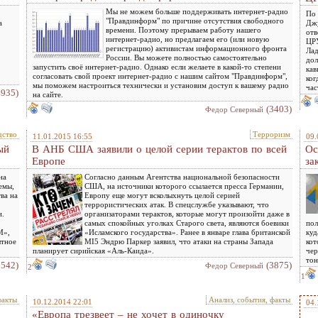
Мы не можем больше поддерживать интернет-радио
По 
"Правдинформ" по причине отсутствия свободного
а
Джу
времени. Поэтому прерываем работу нашего
отв
интернет-радио, но предлагаем его (или новую
ЦРУ
регистрацию) активистам информационного фронта
Лад
России. Вы можете полностью самостоятельно
дол
запустить своё интернет-радио. Однако если желаете в какой-то степени
кав
согласовать свой проект интернет-радио с нашим сайтом "Правдинформ",
ког
мы поможем настроиться технически и установим доступ к вашему радио
час
4935)
на сайте.
(3403)
Федор Северный
дство
Терроризм
11.01.2015 16:55
09.
ый
В АНБ США заявили о целой серии терактов по всей
Ос
Европе
за
на
Согласно данным Агентства национальной безопасности
емы,
США, на источники которого ссылается пресса Германии,
ва на
Европу еще могут всколыхнуть целой серией
террористических атак. В спецслужбе указывают, что
и.
организаторами терактов, которые могут произойти даже в
самых спокойных уголках Старого света, являются боевики
пол
М»,
«Исламского государства». Ранее в январе глава британской
куд
ытное
MI5 Эндрю Паркер заявил, что атаки на страны Запада
кот
планирует сирийская «Аль-Каида».
чер
тон
5542)
(3875)
Федор Северный
2
1
факты
Анализ, события, факты
10.12.2014 22:01
04.
«Европа трезвеет – не хочет в одиночку