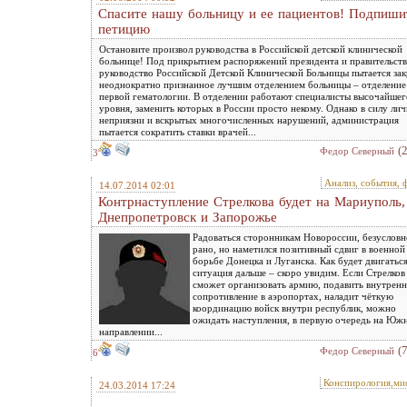
Спасите нашу больницу и ее пациентов! Подпиши
петицию
Остановите произвол руководства в Российской детской клинической
больнице! Под прикрытием распоряжений президента и правительств
руководство Российской Детской Клинической Больницы пытается за
неоднократно признанное лучшим отделением больницы – отделение
первой гематологии. В отделении работают специалисты высочайшег
уровня, заменить которых в России просто некому. Однако в силу ли
неприязни и вскрытых многочисленных нарушений, администрация
пытается сократить ставки врачей...
(
Федор Северный
3
Анализ, события, 
14.07.2014 02:01
Контрнаступление Стрелкова будет на Мариуполь,
Днепропетровск и Запорожье
Радоваться сторонникам Новороссии, безусловн
рано, но наметился позитивный сдвиг в военной
борьбе Донецка и Луганска. Как будет двигатьс
ситуация дальше – скоро увидим. Если Стрелков
сможет организовать армию, подавить внутренн
сопротивление в аэропортах, наладит чёткую
координацию войск внутри республик, можно
ожидать наступления, в первую очередь на Юж
направлении...
(
Федор Северный
6
Конспирология,ми
24.03.2014 17:24