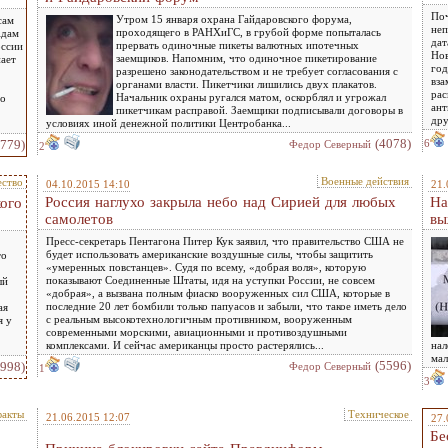
Поч
Утром 15 января охрана Гайдаровского форума,
сам
неп
проходящего в РАНХиГС, в грубой форме попыталась
Адам
дат
прервать одиночные пикеты валютных ипотечных
оссии
Нов
заемщиков. Напомним, что одиночное пикетирование
ает
год
разрешено законодательством и не требует согласования с
вза
органами власти. Пикетчики лишились двух плакатов.
рас
Начальник охраны ругался матом, оскорблял и угрожал
то
ант
пикетчикам расправой. Заемщики подписывали договоры в
дру
условиях иной денежной политики Центробанка...
(4078)
7779)
6
Федор Северный
2
Военные действия
ство
04.10.2015 14:10
21.
Россия наглухо закрыла небо над Сирией для любых
На
ого
самолетов
вы
Пресс-секретарь Пентагона Питер Кук заявил, что правительство США не
будет использовать американские воздушные силы, чтобы защитить
то
«умеренных повстанцев». Судя по всему, «добрая воля», которую
показывают Соединенные Штаты, идя на уступки России, не совсем
ый
«добрая», а вызвана полным фиаско вооруженных сил США, которые в
последние 20 лет бомбили только папуасов и забыли, что такое иметь дело
ая
с реальным высокотехнологичным противником, вооруженным
я у
современными морскими, авиационными и противоздушными
комплексами. И сейчас американцы просто растерялись...
нал
мал
(5596)
1998)
Федор Северный
1
3
факты
Техническое
21.06.2015 12:07
27.
Бе