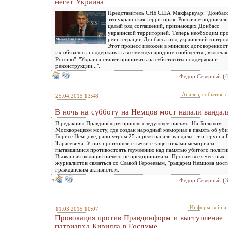
несет Украина
Представитель СНБ США Макфаркуар: "Донбасс
это украинская территория. Россияне подписали
целый ряд соглашений, признающих Донбасс
украинской территорией. Теперь необходим пр
реинтеграции Донбасса под украинский контрол
Этот процесс изложен в минских договоренност
их обязалось поддерживать все международное сообщество, включая
Россию". "Украина станет принимать на себя тяготы поддержки и
реконструкции...".
(
Федор Северный
Анализ, события, 
25.04.2015 13:48
В ночь на субботу на Немцов мост напали вандал
В редакцию Правдинформ пришло следующее письмо: На Большом
Москворецком мосту, где создан народный мемориал в память об уб
Борисе Немцове, рано утром 25 апреля напали вандалы - т.н. группа
Тарасевича. У них произошли стычки с защитниками мемориала,
пытавшимися противостоять глумлению над памятью убитого полити
Вызванная полиция ничего не предпринимала. Просим всех честных
журналистов связаться со Славой Героеевым, "рыцарем Немцова мост
гражданским активистом.
(
Федор Северный
3
Информ-война
11.03.2015 10:07
Провокация против Правдинформ и выступление
патриарха Кирилла в Госдуме