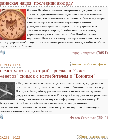
раинская нация: последний аккорд?
Живой Донбасс мешает завершению украинского
проекта, уравновешивает идеологическое влияние
Галичины, «приклеивает» Украину к Русскому миру,
а населяющие его живые украинцы своими
убеждениями демонстрируют, что украинцы и
русские – один народ. Чтобы нейтрализовать,
украинизаторам хочется, чтобы Донбасс стал
мертвым. Наносятся завершающие мазки кистью к
трету украинской нации. Быстро заостряются все углы, чтобы не было
мира, ни спокойствия.
(5694)
Федор Северный
Анализ, события, факты
11.2014 11:18
шелся человек, который прислал в "Союз
женеров" снимок с истребителем и "Боингом"
«Первый канал» показал спутниковый снимок, представив
его в качестве доказательства атаки... Авиационный эксперт
Джордж Билт, обнаруживший этот снимок на интернет-
форуме и пославший его в Москву, обескуражен ее реакцией
и тем, что оказался втянут в информационную войну. В
боту сайт BuzzFeed опубликовал интервью с выпускником
сачусетского технологического института, экспертом по авиации с
летним стажем Джорджем Билтом.
(3964)
Федор Северный
Юмор, сатира, шок
09.2014 16:28