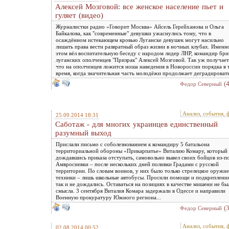
Алексей Мозговой: все женское население пьет и
гуляет (видео)
Журналистки радио «Говорит Москва» Айсель Герейханова и Ольга
Байкалова, как "современные" девушки ужаснулись тому, что в
осаждённом истекающем кровью Луганске девушек могут насильно
лишать права вести развратный образ жизни в ночных клубах. Именн
этом вёл воспитательную беседу с народом лидер ЛНР, командир бр
луганских ополченцев "Призрак" Алексей Мозговой. Так уж получает
что на ополченцев ложится ноша наведения в Новороссии порядка в 
время, когда значительная часть молодёжи продолжает деградировать
(
Федор Северный
Анализ, события, 
25.09.2014 18:31
Саботаж - для многих украинцев единственный
разумный выход
Прислали письмо с соболезнованием к командиру 5 батальона
территориальной обороны «Прикарпатье» Виталию Комару, который
дождавшись приказа отступать, самовольно вывел своих бойцов из-п
Амвросиевки – после нескольких дней поливки Градами с русской
территории. По словам воинов, у них было только стрелецкое оружие
техники – лишь школьные автобусы. Просили помощи и подкрепления
так и не дождались. Оставаться на позициях в качестве мишени не бы
смысла. 3 сентября Виталия Комара задержали в Одессе и направили
Военную прокуратуру Южного региона...
(
Федор Северный
Анализ, события, 
02.08.2014 00:52