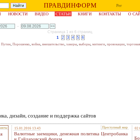
ПРАВДИНФОРМ
Рег
Я
НОВОСТИ
ВИДЕО
СТАТЬИ
КНИГИ
КОНТАКТЫ
О СА
–
Страница 1 из 6 страниц.
1
2
3
4
5
6
,
,
,
,
,
,
,
,
,
Путин
Порошенко
война
вмешательство
хакеры
выборы
митинги
провокации
торговая
ка, дизайн, создание и поддержка сайтов
Преступный мир
факты
15.01.2016 13:43
02.
Валютные заемщики, денежная политика Центробанка
ая
Бо
и Гайдаровский форум