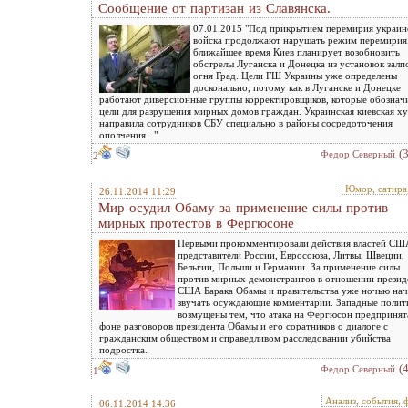
Сообщение от партизан из Славянска.
07.01.2015 "Под прикрытием перемирия украин
войска продолжают нарушать режим перемирия
ближайшее время Киев планирует возобновить
обстрелы Луганска и Донецка из установок залп
огня Град. Цели ГШ Украины уже определены
досконально, потому как в Луганске и Донецке
работают диверсионные группы корректировщиков, которые обознач
цели для разрушения мирных домов граждан. Украинская киевская х
направила сотрудников СБУ специально в районы сосредоточения
ополчения..."
(
Федор Северный
2
Юмор, сатира
26.11.2014 11:29
Мир осудил Обаму за применение силы против
мирных протестов в Фергюсоне
Первыми прокомментировали действия властей СШ
представители России, Евросоюза, Литвы, Швеции,
Бельгии, Польши и Германии. За применение силы
против мирных демонстрантов в отношении презид
США Барака Обамы и правительства уже ночью нач
звучать осуждающие комментарии. Западные полит
возмущены тем, что атака на Фергюсон предпринят
фоне разговоров президента Обамы и его соратников о диалоге с
гражданским обществом и справедливом расследовании убийства
подростка.
(
Федор Северный
1
Анализ, события, 
06.11.2014 14:36