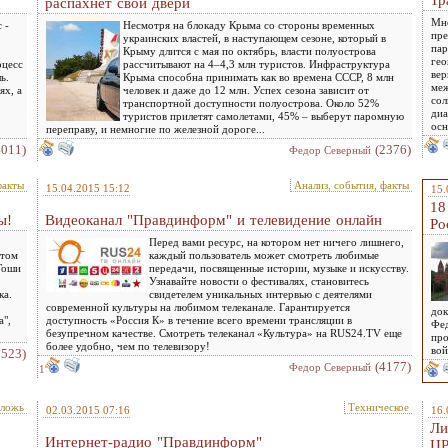
Тр
распахнёт свои двери
Мно
 -
Несмотря на блокаду Крыма со стороны временных
пре
украинских властей, в наступающем сезоне, который в
пар
Крыму длится с мая по октябрь, власти полуострова
гео
оцесс
рассчитывают на 4–4,3 млн туристов. Инфраструктура
вер
ь.
Крыма способна принимать как во времена СССР, 8 млн
меж
ях, а
человек и даже до 12 млн. Успех сезона зависит от
сол
транспортной доступности полуострова. Около 52%
диа
туристов прилетят самолетами, 45% – выберут паромную
осн
переправу, и немногие по железной дороге...
4011)
(2376)
Федор Северный
факты
Анализ, события, факты
15.04.2015 15:12
15.
18
ы!
Видеоканал "Правдинформ" и телевидение онлайн
Ро
Перед вами ресурс, на котором нет ничего лишнего,
итом
каждый пользователь может смотреть любимые
 Гоши
передачи, посвященные истории, музыке и искусству.
Узнавайте новости о фестивалях, становитесь
ка.
свидетелем уникальных интервью с деятелями
современной культуры на любимом телеканале. Гарантируется
док
а",
доступность «Россия К» в течение всего времени трансляции в
Фед
безупречном качестве. Смотреть телеканал «Культура» на RUS24.TV еще
про
более удобно, чем по телевизору!
вой
3523)
(4177)
Федор Северный
1
,ложь
Техническое
02.03.2015 07:16
16.
Ли
Интернет-радио "Правдинформ"
Ц