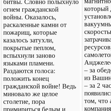
магнитно
битвы. Словно полыхнуло
который 
огнем гражданской
установл
войны. Оказалось,
вакуумны
раскаленные камни от
скорость
пожарищ, которые
затрачив
казалось затухли,
ресурсов
покрытые пеплом,
самолето
вспыхнули заново
Анджеле
языками пламени.
– за обе
Раздаются голоса:
из Вашин
положить конец
– за 2 ча
гражданской войне! Ведь
появилис
миновало же целое
том, что
столетие, пора
компани
примириться белым и