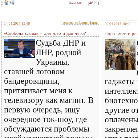
(4629)
ИноСМИ.ru
2
Анализ, события, факты
14.04.2017 13:48
09.04.2017 16:40
«Свобода слова» – для кого и для чего?
Пора вместе ре
Судьба ДНР и
ЛНР, родной
Украины,
ставшей логовом
бандеровщины,
гаджеты 
притягивает меня к
интеллект
телевизору как магнит. В
биотехно
первую очередь, ищу
другие о
очередное ток-шоу, где
оплачены
обсуждаются проблемы
закрепле