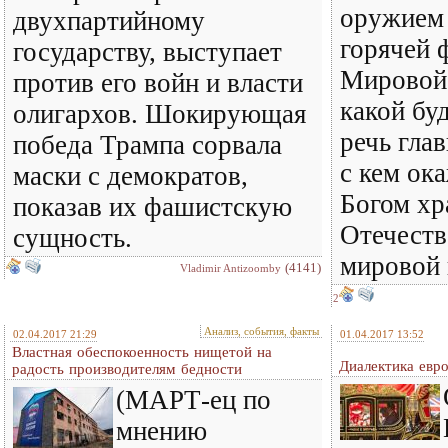
оружием
двухпартийному
горячей 
государству, выступает
Мировой 
против его войн и власти
какой бу
олигархов. Шокирующая
речь гла
победа Трампа сорвала
с кем ок
маски с демократов,
Богом хр
показав их фашистскую
Отечеств
сущность.
мировой
(4141)
Vladimir Antizoomby
2
Анализ, события, факты
02.04.2017 21:29
01.04.2017 13:52
Властная обеспокоенность нищетой на
Диалектика евро
радость производителям бедности
(МАРТ-ец по
мнению