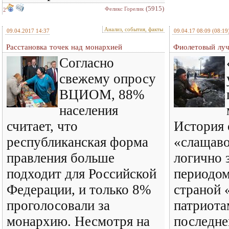
(5915)
Феликс Горелик
2
Анализ, события, факты
09.04.2017 14:37
09.04.17 08:09
(08:19
Расстановка точек над монархией
Фиолетовый лу
Согласно
свежему опросу
ВЦИОМ, 88%
населения
считает, что
История 
республиканская форма
«слащав
правления больше
логично 
подходит для Российской
периодом
Федерации, и только 8%
страной 
проголосовали за
патриота
монархию. Несмотря на
последне