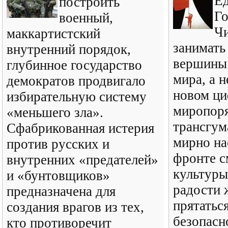
Е
построить
Го
военный,
Чи
маккартистский
занимать
внутренний порядок,
вершины 
глубинное государство
мира, а н
демократов продвигало
новом ц
избирательную систему
миропоря
«меньшего зла».
трансгум
Сфабрикованная истерия
мирно на
против русских и
фронте 
внутренних «предателей»
культуры
и «бунтовщиков»
радости 
предназначена для
прятатьс
создания врагов из тех,
безопасн
кто противоречит