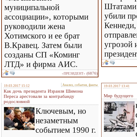
Штатами 
муниципальной
убили пр
ассоциации», которыми
Кеннеди,
руководили жена
отправле
Хотимского и ее брат
угрозой 
В.Кравец. Затем были
президен
созданы СП «Коминг
ЛТД» и фирма АИС.
3
(6876)
«ПРЕЗИДЕНТ»
2
Анализ, события, факты
19.03.2017 15:12
19.03.2017 13:41
Как дочь президента Израиля Шимона
Мир будущего
Переса арестовали за контрабанду
родословной
Ключевым, но
незаметным
событием 1990 г.