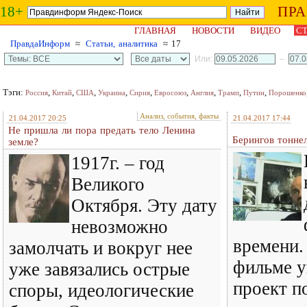
18+
ПР
ГЛАВНАЯ
НОВОСТИ
ВИДЕО
СТ
ПравдаИнформ
≈
Статьи, аналитика
≈ 17
Или:
–
Тэги:
,
,
,
,
,
,
,
,
,
Россия
Китай
США
Украина
Сирия
Евросоюз
Англия
Трамп
Путин
Порошенко
Анализ, события, факты
21.04.2017 20:25
21.04.2017 17:44
Не пришла ли пора предать тело Ленина
Берингов тоннел
земле?
1917г. – год
Великого
Октября. Эту дату
невозможно
времени.
замолчать и вокруг нее
фильме у
уже завязались острые
проект п
споры, идеологические