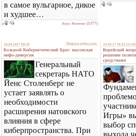
в самое вульгарное, дикое
и худшее…
(5377)
Борис Якеменко
4
Информ-война,ложь
16.04.2017 09:29
15.04.17 19:33
(21.04
Большой Кибернетический Брат: масонская
Корейский вопр
инфо-диверсия
решении полити
средствами
Генеральный
секретарь НАТО
Йенс Столенберг не
Фундаме
устает заявлять о
проблемо
необходимости
участник
расширения натовского
Игры» вы
влияния в сфере
выбор сп
киберпространства. При
выхода ч