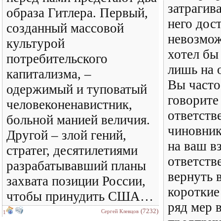
затрагива
образа Гитлера. Первый,
него дос
созданный массовой
невозмож
культурой
хотел бы
потребительского
лишь на 
капитализма, –
Вы часто
одержимый и туповатый
говорите
человеконенавистник,
ответств
больной манией величия.
чиновник
Другой – злой гений,
на ваш вз
стратег, десятилетиями
ответств
разрабатывавший планы
вернуть 
захвата позиции России,
короткие
чтобы принудить США…
ряд мер 
(7232)
Сергей Клевцов
1