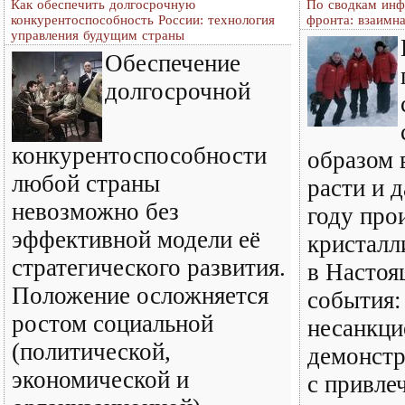
Как обеспечить долгосрочную
По сводкам ин
конкурентоспособность России: технология
фронта: взаимн
управления будущим страны
Обеспечение
долгосрочной
конкурентоспособности
образом 
любой страны
расти и 
невозможно без
году про
эффективной модели её
кристалл
стратегического развития.
в Настоя
Положение осложняется
события:
ростом социальной
несанкц
(политической,
демонстр
экономической и
с привле