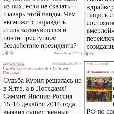
из них, если не сказать –
«драйвер
главарь этой банды. Чем
тащить с
вы можете оправдать
состояни
столь затянувшееся и
вмерлой»
почти преступное
переключ
бездействие президента?
созидан
(9711)
Михаил Хазин
13
Анализ, события, факты
21.03.2017 13:32
21.03.2017 08:10
Судьба Курил решалась не в Ялте, а в
Изгнанники и из
Потсдаме!
Судьба Курил решалась не
в Ялте, а в Потсдаме!
Саммит Япония-Россия
15-16 декабря 2016 года
РФ по с
выявил существенные