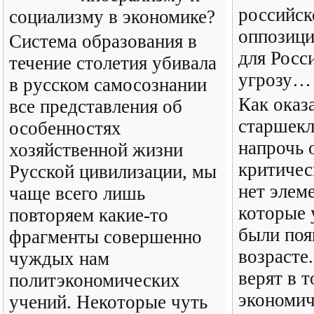
российск
социализму в экономике?
оппозици
Cистема образования в
для Рос
течение столетия убивала
угрозу…
в русском самосознании
Как оказа
все представления об
старшекл
особенностях
напрочь 
хозяйственной жизни
критичес
Русской цивилизации, мы
нет элем
чаще всего лишь
которые
повторяем какие-то
были поя
фрагменты совершенно
возрасте
чуждых нам
верят в т
политэкономических
экономич
учений. Некоторые чуть