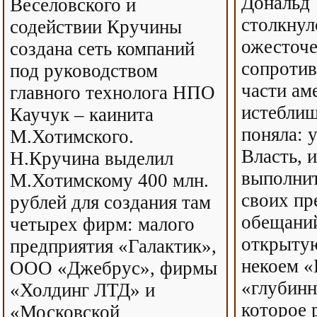
Дональд
Веселовского и
столкнул
содействии Кручины
ожесточ
создана сеть компаний
сопротив
под руководством
части ам
главного технолога НПО
истеблиш
Каучук – каинита
поняла: 
М.Хотимского.
Власть, и
Н.Кручина выделил
выполнит
М.Хотимскому 400 млн.
своих п
рублей для создания там
обещаний
четырех фирм: малого
открытую
предприятия «Галактик»,
некоем «
ООО «Джебрус», фирмы
«глубинн
«Холдинг ЛТД» и
которое 
«Московской