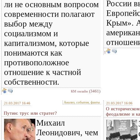
России в
ли не основным вопросом
Европейс
современности полагают
Крым». А
выбор между
американ
социализмом и
отношени
капитализмом, которые
понимаются как
1
противоположное
отношение к частной
собственности.
(3461)
КМ онлайн
Анализ, события, факты
21.03.2017 16:46
21.03.2017 16:06
О историческом
Путин: трус или стратег?
феодализме и ка
Михаил
Леонидович, чем