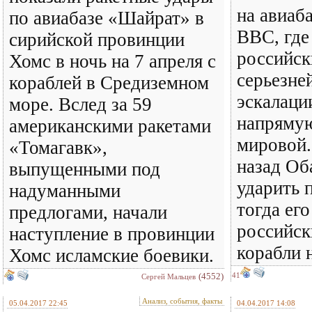
на авиаб
по авиабазе «Шайрат» в
ВВС, где
сирийской провинции
российск
Хомс в ночь на 7 апреля с
серьезне
кораблей в Средиземном
эскалаци
море. Вслед за 59
напрямую
американскими ракетами
мировой.
«Томагавк»,
назад Об
выпущенными под
ударить 
надуманными
тогда ег
предлогами, начали
российск
наступление в провинции
корабли 
Хомс исламские боевики.
(4552)
41
Сергей Мальцев
Анализ, события, факты
05.04.2017 22:45
04.04.2017 14:08