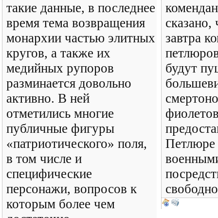
такие данные, в последнее
комендан
время тема возвращения
сказано, 
монархии частью элитных
завтра к
кругов, а также их
петлюров
медийных рупоров
будут пу
разминается довольно
большев
активно. В ней
смертон
отметились многие
фиолетов
публичные фигуры
предоста
«патриотического» поля,
Петлюре
в том числе и
военными
специфические
посредст
персонажи, вопросов к
свободно
которым более чем