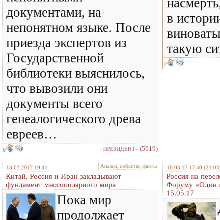
насмерть
документами, на
в истории
непонятном языке. После
виноваты
приезда экспертов из
такую си
Государственной
1
библиотеки выяснилось,
что вывозили они
документы всего
генеалогического древа
евреев…
(5919)
«ПРЕЗИДЕНТ»
6
Анализ, события, факты
18.03.2017 19:41
18.03.17 17:40
(21.03
Китай, Россия и Иран закладывают
Россия на пере
фундамент многополярного мира
Форуму «Один п
15.05.17
Пока мир
продолжает