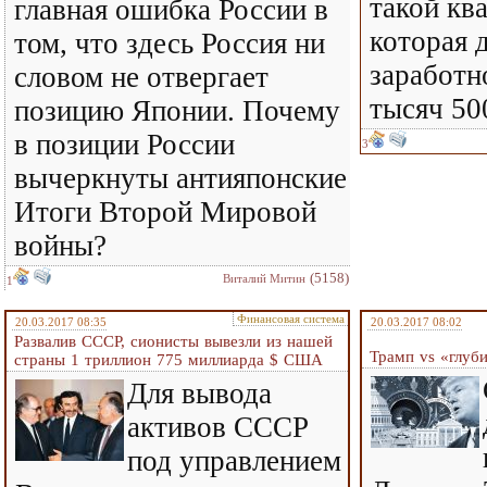
такой кв
главная ошибка России в
которая 
том, что здесь Россия ни
заработн
словом не отвергает
тысяч 50
позицию Японии. Почему
в позиции России
3
вычеркнуты антияпонские
Итоги Второй Мировой
войны?
(5158)
Виталий Митин
1
Финансовая система
20.03.2017 08:35
20.03.2017 08:02
Развалив СССР, сионисты вывезли из нашей
Трамп vs «глуби
страны 1 триллион 775 миллиарда $ США
Для вывода
активов СССР
под управлением