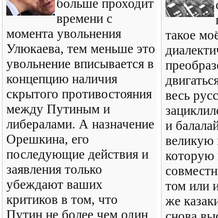
больше проходит
времени с
момента увольнения
такое мо
Улюкаева, тем меньше это
диалекти
увольнение вписывается в
преобраз
концепцию наличия
двигатьс
скрытого противостояния
весь рус
между Путиным и
зациклил
либералами. А назначение
и балала
Орешкина, его
великую
последующие действия и
которую 
заявления только
совместн
убеждают ваших
том или 
критиков в том, что
же казак
Путин не более чем один
снова вы