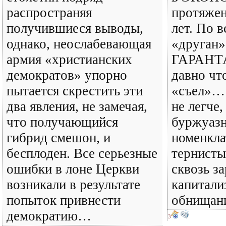
распространяя
протяжен
получившиеся выводы,
лет. По в
однако, неослабевающая
«друган»
армия «христианских
ГАРАНТА
демократов» упорно
давно что
пытается скрестить эти
«съел»… 
два явления, не замечая,
не легче,
что получающийся
буржуазн
гибрид смешон, и
номенкла
бесплоден. Все серьезные
тернисты
ошибки в лоне Церкви
сквозь з
возникали в результате
капитали
попыток привнести
обнища
демократию…
3