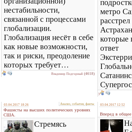
организационной)
подростк
нестабильности,
метро Са
связанной с процессами
расстрел
глобализации.
Астрахан
Глобализация несёт в себе
которые 
как новые возможности,
ответ
так и риски, преодоление
Экстерри
которых требует…
Глобальн
Сатанинс
(4618)
Владимир Подгорный
Суперго
3
Анализ, события, факты
03.04.2017 18:26
03.04.2017 12:52
Фашисты на высших политических уровнях
Вперед в общее
США.
Н
Стремясь