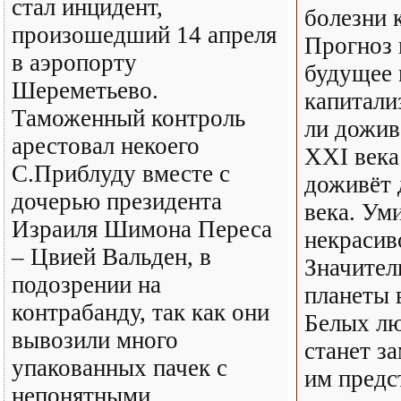
стал инцидент,
болезни 
произошедший 14 апреля
Прогноз 
в аэропорту
будущее 
Шереметьево.
капитали
Таможенный контроль
ли дожив
арестовал некоего
XXI века
С.Приблуду вместе с
доживёт 
дочерью президента
века. Ум
Израиля Шимона Переса
некрасив
– Цвией Вальден, в
Значител
подозрении на
планеты 
контрабанду, так как они
Белых лю
вывозили много
станет з
упакованных пачек с
им предс
непонятными