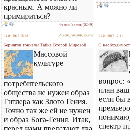
красным. А можно ли
2
примириться?
(6249)
Феликс Горелик
7
Анализ, события, факты
21.04.2017 15:45
21.04.2017 12:41
Берингов тоннель: Тайна Второй Мировой
О необходимост
Массовой
культуре
вопрос: 
потребительского
план ваш
общества не нужен образ
если бы 
Гитлера как Злого Гения.
премьеро
Точно так же ей не нужен
понимаю,
и образ Бога-Гения. Итак,
спектр п
перед нами предстают два