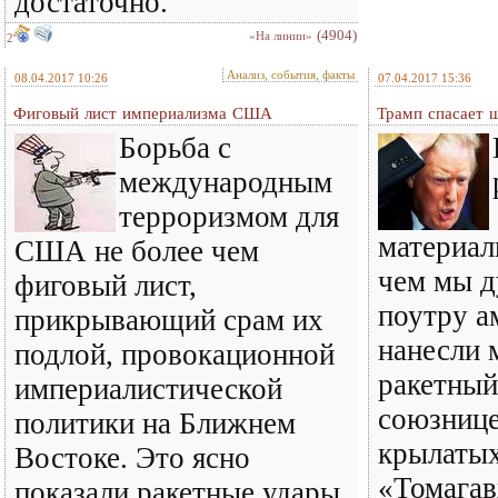
достаточно.
(4904)
«На линии»
2
Анализ, события, факты
08.04.2017 10:26
07.04.2017 15:36
Фиговый лист империализма США
Трамп спасает 
Борьба с
международным
терроризмом для
материал
США не более чем
чем мы д
фиговый лист,
поутру а
прикрывающий срам их
нанесли 
подлой, провокационной
ракетный
империалистической
союзнице
политики на Ближнем
крылатых
Востоке. Это ясно
«Томагав
показали ракетные удары