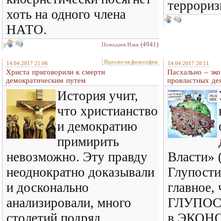
террори
хоть на одного члена
НАТО.
(4941)
Пожидаев Илья
3
Идеология,философия
14.04.2017 21:06
14.04.2017 20:11
Христа приговорили к смерти
Пасхально – эк
демократическим путем
провластных дея
История учит,
что христианство
и демократию
примирить
невозможно. Эту правду
Власти» 
неоднократно доказывали
Глупости
и досконально
главное, 
анализировали, много
ГЛУПОСТ
столетий подряд
в ЭКОН