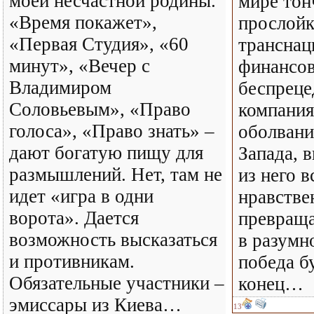
моей несчастной родины.
мире то
«Время покажет»,
прослойк
«Первая Студия», «60
транснац
минут», «Вечер с
финансов
Владимиром
беспреце
Соловьевым», «Право
компания
голоса», «Право знать» –
оболвани
дают богатую пищу для
Запада, 
размышлений. Нет, там не
из него в
идет «игра в одни
нравстве
ворота». Дается
превращ
возможность высказаться
в разумн
и противникам.
победа б
Обязательные участники –
конец…
эмиссары из Киева…
13