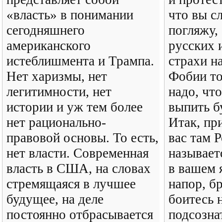
«власть» в понимании
что вы с
сегодняшнего
погляжу,
американского
русских 
истеблишмента и Трампа.
страхи н
Нет харизмы, нет
Фобии то
легитимности, нет
надо, чт
истории и уж тем более
выпить бу
нет рационально-
Итак, пр
правовой основы. То есть,
вас там 
нет власти. Современная
называет
власть в США, на словах
в вашем 
стремящаяся в лучшее
напор, б
будущее, на деле
боитесь 
постоянно отбрасывается
подсозна