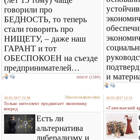
(лет 15 тому) чаще
устойчи
говорили про
экономич
БЕДНОСТЬ, то теперь
обеспеч
стали говорить про
экономич
НИЩЕТУ, – даже наш
социальн
ГАРАНТ и тот
руководс
ОБЕСПОКОЕН на съезде
подтверд
предпринимателей…
и матери
(5389)
ВИКОР
3
Идеология,философия
30.03.2017 22:38
30.03.2017 12:31
Только интеллект продвигает экономику
«Гамельнский к
вперед
Есть ли
альтернатива
либерализму и