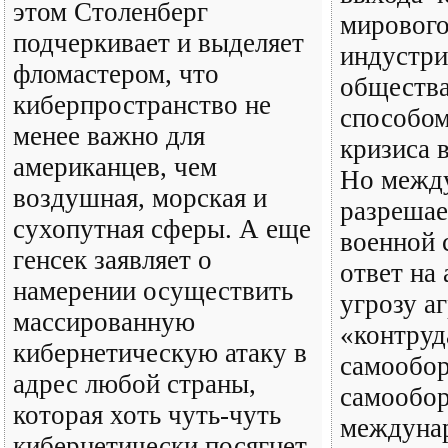
этом Столенберг
мирового
подчеркивает и выделяет
индустри
фломастером, что
обществ
киберпространство не
способом
менее важно для
кризиса 
американцев, чем
Но межд
воздушная, морская и
разрешае
сухопутная сферы. А еще
военной 
генсек заявляет о
ответ на
намерении осуществить
угрозу аг
массированную
«контруд
кибернетическую атаку в
самообор
адрес любой страны,
самообор
которая хоть чуть-чуть
междуна
кибернетически посягнет