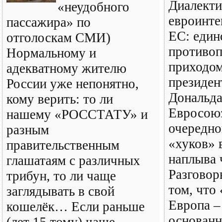
Диалекти
«неудобного
евроинте
пассажира» по
ЕС: един
отголоскам СМИ)
противо
Нормальному и
приходом
адекватному жителю
президе
России уже непонятно,
Дональда
кому верить: то ли
Евросою
нашему «РОССТАТУ» и
очередно
разным
«хуков» в
правительственным
наплыва 
глашатаям с различных
Разговор
трибун, то ли чаще
том, что
заглядывать в свой
Европа –
кошелёк… Если раньше
основанн