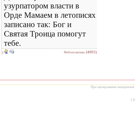
узурпатором власти в
Орде Мамаем в летописях
записано так: Бог и
Святая Троица помогут
тебе.
(4893)
Небополитика
1
При цитировании материалов с
[
0