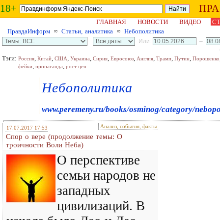
18+
ПР
ГЛАВНАЯ
НОВОСТИ
ВИДЕО
СТ
ПравдаИнформ
≈
Статьи, аналитика
≈
Небополитика
Или:
–
Тэги:
,
,
,
,
,
,
,
,
,
Россия
Китай
США
Украина
Сирия
Евросоюз
Англия
Трамп
Путин
Порошенко
,
,
фейки
пропаганда
рост цен
Небополитика
www.peremeny.ru/books/osminog/category/nebopol
Анализ, события, факты
17.07.2017 17:53
Спор о вере (продолжение темы: О
троичности Воли Неба)
О перспективе
семьи народов не
западных
цивилизаций. В