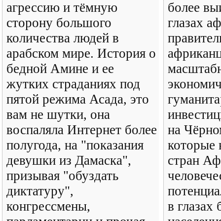
агрессию и тёмную
более вы
сторону большого
глазах а
количества людей в
правител
арабском мире. История о
африканц
бедной Амине и ее
масштаб
жутких страданиях под
экономич
пятой режима Асада, это
гуманита
вам не шутки, она
инвестиц
воспаляла Интернет более
на Чёрно
полугода, на "показания
которые 
девушки из Дамаска",
стран Аф
призывая "обуздать
человече
диктатуру",
потенциа
конгрессмены,
в глазах