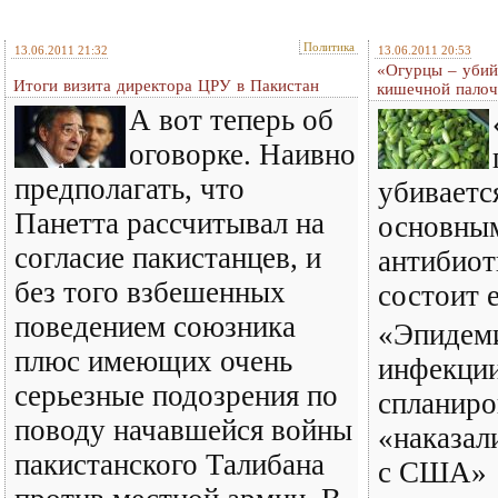
Политика
13.06.2011 21:32
13.06.2011 20:53
«Огурцы – убий
Итоги визита директора ЦРУ в Пакистан
кишечной палоч
А вот теперь об
оговорке. Наивно
предполагать, что
убиваетс
Панетта рассчитывал на
основны
согласие пакистанцев, и
антибиот
без того взбешенных
состоит 
поведением союзника
«Эпидем
плюс имеющих очень
инфекци
серьезные подозрения по
спланиро
поводу начавшейся войны
«наказал
пакистанского Талибана
с США»