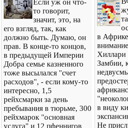
В
Если уж он что-
ж
то говорит,
т
значит, это, на
о
его взгляд, так, как
в Африке
должно быть. Думаю, он
внимани
прав. В конце-то концов,
Хиллари 
в предыдущей Империи
Замбии, 
Добра семье казненного
недвусм
тоже высылался "счет
предосте
расходов", - если кому-то
африканс
интересно, 1,5
"неоколо
рейхсмарки за день
в виду к
пребывания в тюрьме, 300
экспанси
рейхмарок "основная
Не присл
услуга" и 12 пфеннигов