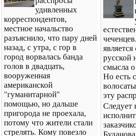
расспросы
удивленных
корреспондентов,
местное начальство
естестве
разъяснило, что пару дней
чеченцев
назад, с утра, с гор в
является
город ворвалась банда
русской 
голов в двадцать,
смысла о
вооруженная
Но есть 
американской
волосаты
"гуманитарной"
эту расп
помощью, но дальше
Следует 
пригорода не проехала,
исполнит
потому что жители стали
заказчик
стрелять. Кому повезло
Буданова