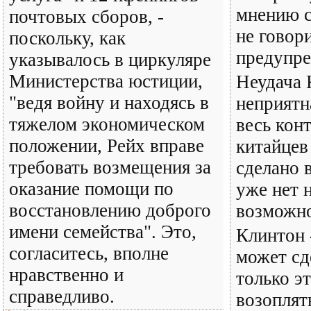
мнению с
почтовых сборов, -
не говори
поскольку, как
предупре
указывалось в циркуляре
Министерства юстиции,
Неудача 
"ведя войну и находясь в
неприятн
тяжелом экономическом
весь кон
положении, Рейх вправе
китайцев 
требовать возмещения за
сделано 
оказание помощи по
уже нет 
восстановлению доброго
возможно
имени семейства". Это,
Клинтон 
согласитесь, вполне
может сд
нравственно и
только эт
справедливо.
возоплят