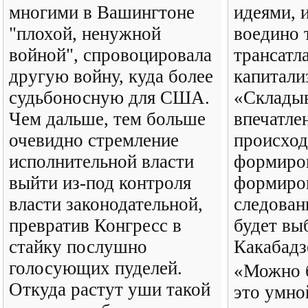
многими в Вашингтоне
идеями, и
"плохой, ненужной
воедино 
войной", спровоцировала
трансатл
другую войну, куда более
капитали
судьбоносную для США.
«Складыв
Чем дальше, тем больше
впечатле
очевидно стремление
происход
исполнительной власти
формиров
выйти из-под контроля
формиров
власти законодательной,
следован
превратив Конгресс в
будет вы
стайку послушно
Какабадз
голосующих пуделей.
«Можно б
Откуда растут уши такой
это умно