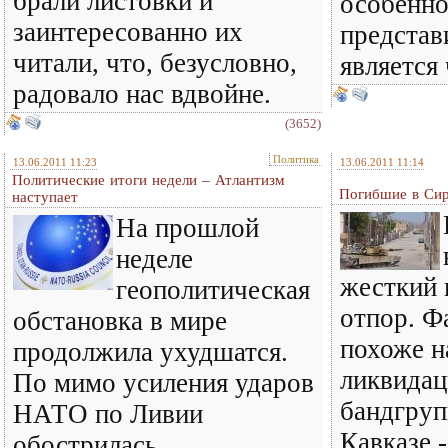
брали листовки и
особенн
заинтересованно их
представ
читали, что, безусловно,
является
радовало нас вдвойне.
(3652)
Политика
13.06.2011 11:23
13.06.2011 11:14
Политические итоги недели – Атлантизм
Погибшие в Си
наступает
На прошлой
неделе
жесткий
геополитическая
отпор. Ф
обстановка в мире
похоже н
продолжила ухудшатся.
ликвидац
По мимо усиления ударов
бандгруп
НАТО по Ливии
Кавказе -
обострилась