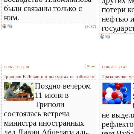
других м
были связаны только с
потери к
ним.
нефтью и
государст
(3087)
Ливия
12.06.2011 22:10
12.06.2011 21:42
Триполи: В Ливии и о шахматах не забывают
Праздничное ур
Поздно вечером
11 июня в
Триполи
состоялась встреча
не выдел
министра иностранных
рефлекто
дел Ливии Абделати аль-
имя Чуба