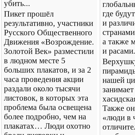
убить...
глобальн
где буду
Пикет прошёл
и различ
результативно, участники
странами
Русского Общественного
а также 
Движения «Возрождение.
и расами
Золотой Век» разместили
в людном месте 5
Верхушк
больших плакатов, и за 2
пирамиды
часа проведения акции
нашей ци
раздали около тысячи
занимает
листовок, в которых эта
хасидска
проблема была освещена
Также он
более подробно, чем на
«люди в 
плакатах… Люди охотно
отличите