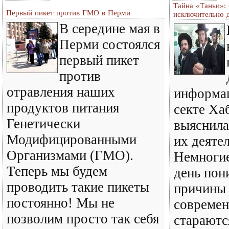
Тайна «Таньи»: 
Первый пикет против ГМО в Перми
исключительно д
В середине мая в
Перми состоялся
первый пикет
против
отравления наших
информац
продуктов питания
секте Ха
Генетически
выяснила
Модифицированными
их деятел
Организмами (ГМО).
Немногие
Теперь мы будем
день пон
проводить такие пикеты
причины 
постоянно! Мы не
совреме
позволим просто так себя
стараютс