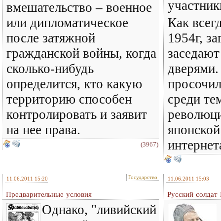
участник
вмешательство – военное
или дипломатическое
Как всегд
после затяжной
1954г, з
гражданской войны, когда
заседают
сколько-нибудь
дверями.
определится, кто какую
просочил
территорию способен
среди те
контролировать и заявит
революци
на нее права.
японской
интернет
(3967)
Государство
11.06.2011 15:20
11.06.2011 15:03
Предварительные условия
Русский солдат
Однако, "ливийский