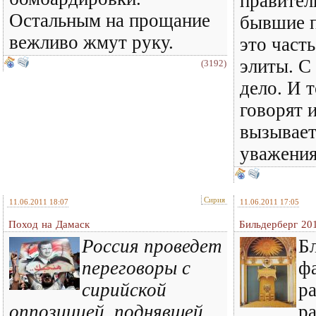
правител
Остальным на прощание
бывшие п
вежливо жмут руку.
это част
элиты. С
(3192)
дело. И т
говорят и
вызывает
уважения
Сирия
11.06.2011 18:07
11.06.2011 17:05
Поход на Дамаск
Бильдерберг 20
Россия проведет
Б
переговоры с
ф
сирийской
ра
оппозицией, поднявшей
р