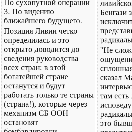
По сухопутной операции
ливийско
3. По видению
Бенгази 
ближайшего будущего.
исключи
представ
Позиция Ливии четко
радикаль
определилась и это
открыто доводится до
"Не слож
сведения руководства
ощущение
всех стран: в этой
сплошная
богатейшей стране
сказал М
останутся и будут
интервью
работать только те страны
там есть
(страна!), которые через
исповед
механизм СБ ООН
радикаль
остановят
это быв
бомбардировки.