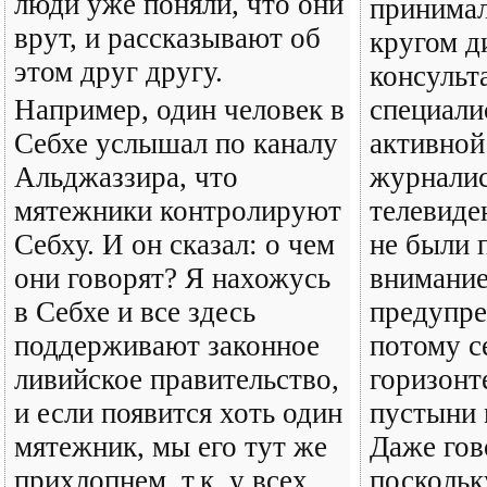
люди уже поняли, что они
принимал
врут, и рассказывают об
кругом д
этом друг другу.
консульт
Например, один человек в
специали
Себхе услышал по каналу
активной 
Альджаззира, что
журналис
мятежники контролируют
телевиде
Себху. И он сказал: о чем
не были 
они говорят? Я нахожусь
внимание
в Себхе и все здесь
предупре
поддерживают законное
потому с
ливийское правительство,
горизонт
и если появится хоть один
пустыни 
мятежник, мы его тут же
Даже гов
прихлопнем, т.к. у всех
поскольк