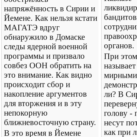
ликвидир
напряжённость в Сирии и
бандитов
Йемене. Как нельзя кстати
сотрудни
МАГАТЭ вдруг
правоохр
обнаружило в Домаске
органов.
следы ядерной военной
программы и призвало
При этом
совбез ООН обратить на
называет
это внимание. Как видно
мирными
происходит сбор и
демонстр
накопление аргументов
ли? В Си
для вторжения и в эту
переверн
непокорную
голову -
ближневосточную страну.
несут по
как при 
В это время в Йемене