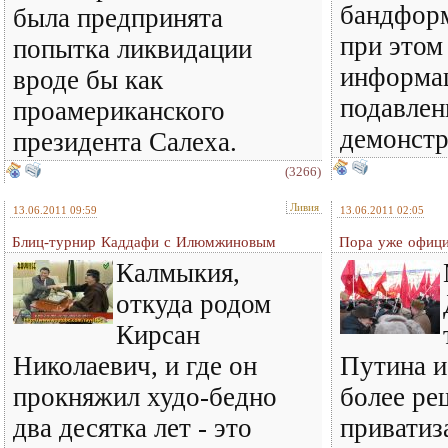
бандформ
была предпринята
при этом
попытка ликвидации
информац
вроде бы как
подавле
проамериканского
демонстр
президента Салеха.
(3266)
Ливия
13.06.2011 09:59
13.06.2011 02:05
Блиц-турнир Каддафи с Илюмжиновым
Пора уже офици
Калмыкия,
откуда родом
Кирсан
Николаевич, и где он
Путина и
прокняжил худо-бедно
более ре
два десятка лет - это
приватиз