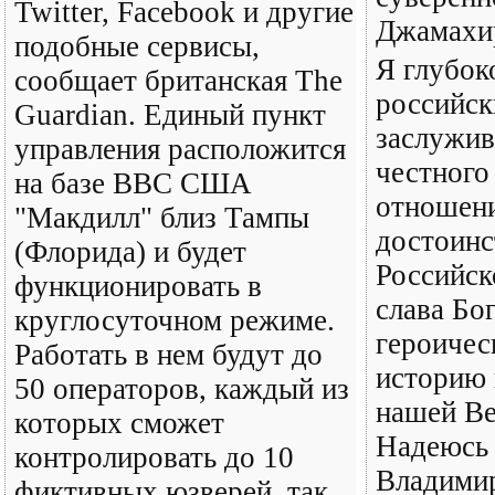
Twitter, Facebook и другие
Джамахи
подобные сервисы,
Я глубок
сообщает британская The
российск
Guardian. Единый пункт
заслужив
управления расположится
честного
на базе ВВС США
отношени
"Макдилл" близ Тампы
достоинс
(Флорида) и будет
Российск
функционировать в
слава Бог
круглосуточном режиме.
героичес
Работать в нем будут до
историю 
50 операторов, каждый из
нашей Ве
которых сможет
Надеюсь 
контролировать до 10
Владими
фиктивных юзверей, так