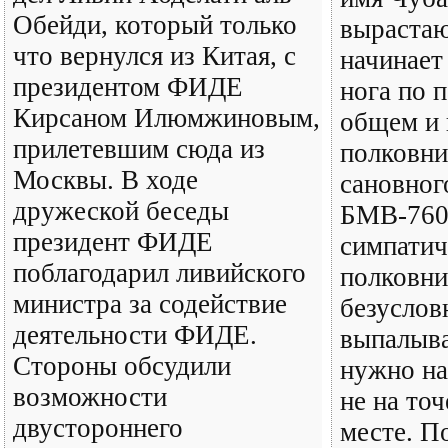
Обейди, который только
вырастаю
что вернулся из Китая, с
начинает
президентом ФИДЕ
нога по п
Кирсаном Илюмжиновым,
общем и 
прилетевшим сюда из
полковни
Москвы. В ходе
сановног
дружеской беседы
БМВ-760i
президент ФИДЕ
симпатич
поблагодарил ливийского
полковни
министра за содействие
безусловн
деятельности ФИДЕ.
выпалыва
Стороны обсудили
нужно на 
возможности
не на то
двустороннего
месте. П