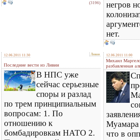
негров н
(3196)
колониза
аргумен
нет.
Ливия
12.06.2011 11:30
12.06.2011 11:00
Михаил Маргело
Последние вести из Ливии
разбавленная ал
В НПС уже
Сп
сейчас серьезные
пр
споры и разлад
Ма
по трем принципиальным
со
вопросам: 1. По
заявлени
отношению к
Муамара 
бомбадировкам НАТО 2.
что в оп