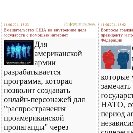
Информ-война,ложь
11.06.2011 13:23
11.06.2011 13:02
Вмешательство США во внутренние дела
Вопросы гражда
государств с помощью интернет
президенту и п
Федерации
Для
американской
армии
разрабатывается
которые 
программа, которая
замечать
позволит создавать
государс
онлайн-персонажей для
НАТО, с
"распространения
период а
проамериканской
независи
пропаганды" через
суверенн