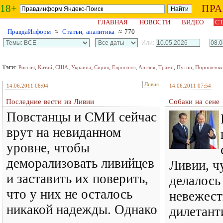
18+
ПР
ГЛАВНАЯ
НОВОСТИ
ВИДЕО
СТ
ПравдаИнформ
≈
Статьи, аналитика
≈ 770
Или:
–
Тэги:
,
,
,
,
,
,
,
,
,
Россия
Китай
США
Украина
Сирия
Евросоюз
Англия
Трамп
Путин
Порошенко
Ливия
14.06.2011 08:04
14.06.2011 07:54
Последние вести из Ливии
Собаки на сене
Повстанцы и СМИ сейчас
врут на невиданном
уровне, чтобы
деморализовать ливийцев
Ливии, ч
и заставить их поверить,
делалось
что у них не осталось
невежест
никакой надежды. Однако
дилетант