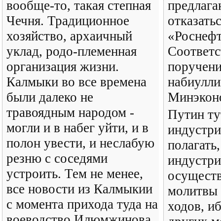
вообще-то, такая степная
предлага
Чечня. Традиционное
отказатьс
хозяйство, архаичный
«Роснефт
уклад, родо-племенная
Соответ
организация жизни.
поручени
Калмыки во все времена
набиулли
были далеко не
Минэконо
травоядным народом -
Путин ту
могли и в набег уйти, и в
индустри
полон увести, и неслабую
полагать,
резню с соседями
индустри
устроить. Тем не менее,
осуществ
все новости из Калмыкии
молитвы 
с момента прихода туда на
ходов, и
воеводство Илюмжинова