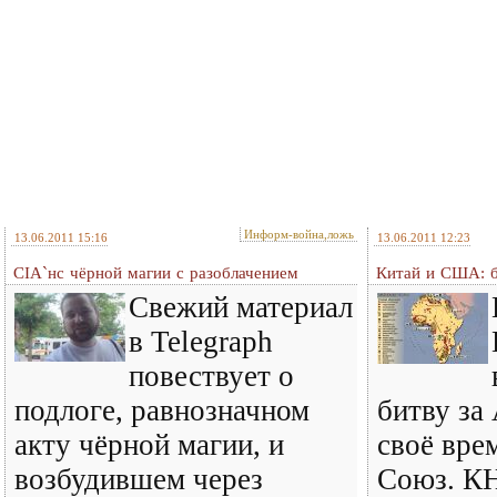
Информ-война,ложь
13.06.2011 15:16
13.06.2011 12:23
CIA`нс чёрной магии с разоблачением
Китай и США: б
Свежий материал
в Telegraph
повествует о
подлоге, равнозначном
битву за 
акту чёрной магии, и
своё вре
возбудившем через
Союз. КН