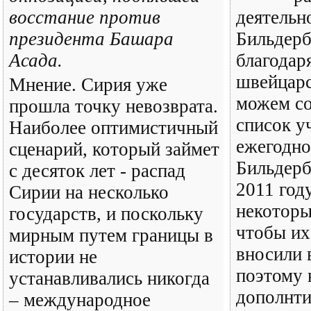
восстание против
деятельн
президента Башара
Бильдерб
Асада.
благодар
швейцар
Мнение. Сирия уже
можем со
прошла точку невозврата.
список у
Наиболее оптимистичный
ежегодно
сценарий, который займет
Бильдерб
с десяток лет - распад
2011 год
Сирии на несколько
некоторы
государств, и поскольку
чтобы их
мирным путем границы в
вносили 
истории не
поэтому 
устанавливались никогда
дополнт
– международное