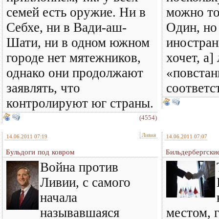
семей есть оружие. Ни в
можно то
Себхе, ни в Вади-аш-
Один, но
Шати, ни в одном южном
иностран
городе нет мятежников,
хочет, а]
однако они продолжают
«повстан
заявлять, что
соответс
контролируют юг страны.
(4554)
Ливия
14.06.2011 07:19
14.06.2011 07:07
Бульдоги под ковром
Бильдербергски
Война против
Ливии, с самого
начала
называвшаяся
местом, г