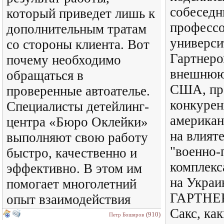
собеседн
который приведет лишь к
профессо
дополнительным тратам
универси
со стороны клиента. Вот
Гартнеро
почему необходимо
внешнюю
обращаться в
США, пр
проверенные автоателье.
конкуре
Специалисты детейлинг-
американ
центра «Бюро Оклейки»
на влият
выполняют свою работу
"военно
быстро, качественно и
комплекс
эффективно. В этом им
на Украи
помогает многолетний
ГАРТНЕР
опыт взаимодействия
Сакс, как
(910)
Петр Боширов