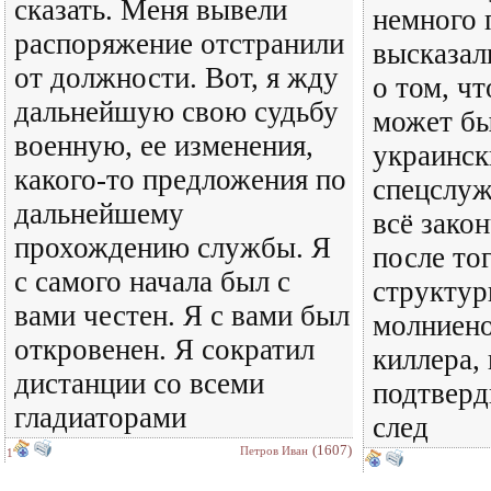
сказать. Меня вывели
немного 
распоряжение отстранили
высказал
от должности. Вот, я жду
о том, чт
дальнейшую свою судьбу
может бы
военную, ее изменения,
украинс
какого-то предложения по
спецслуж
дальнейшему
всё зако
прохождению службы. Я
после то
с самого начала был с
структур
вами честен. Я с вами был
молниено
откровенен. Я сократил
киллера, 
дистанции со всеми
подтверд
гладиаторами
след
(1607)
Петров Иван
1