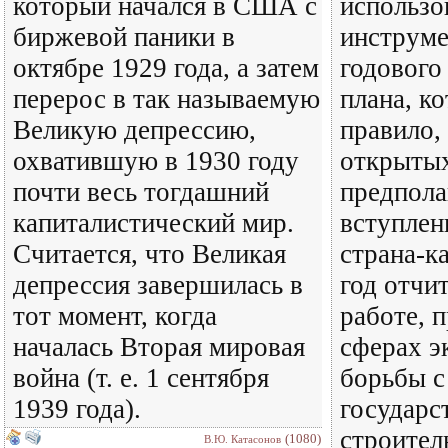
который начался в США с
использо
биржевой паники в
инструме
октябре 1929 года, а затем
годового
перерос в так называемую
плана, к
Великую депрессию,
правило,
охватившую в 1930 году
открытых
почти весь тогдашний
предпола
капиталистический мир.
вступлен
Считается, что Великая
страна-к
депрессия завершилась в
год отчи
тот момент, когда
работе, 
началась Вторая мировая
сферах э
война (т. е. 1 сентября
борьбы с
1939 года).
государс
строител
(1080)
В.Ю. Катасонов