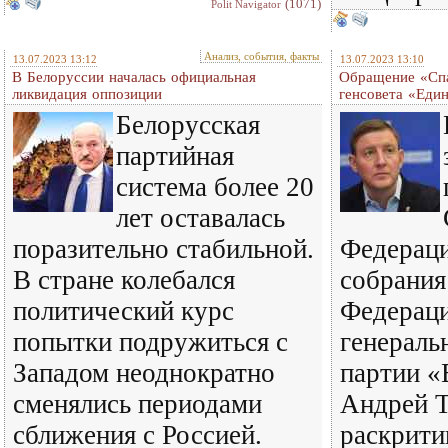
(1071)
Polit Navigator
Анализ, события, факты
13.07.2023 13:12
13.07.2023 13:10
В Белоруссии началась официальная
Обращение «Спа
ликвидация оппозиции
генсовета «Еди
Белорусская
партийная
система более 20
лет оставалась
поразительно стабильной.
Федераци
В стране колебался
собрания
политический курс
Федераци
попытки подружиться с
генераль
Западом неоднократно
партии «
сменялись периодами
Андрей 
сближения с Россией.
раскрити