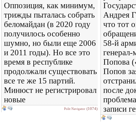
Оппозиция, как минимум,
Государ
трижды пыталась собрать
Андрея Г
беломайдан (в 2020 году
что тот 
получилось особенно
обращен
шумно, но были еще 2006
58-й ар
и 2011 годы). Но все это
генерал-
время в республике
Попова (
продолжали существовать
Попов за
все те же 15 партий.
отстрани
Минюст не регистрировал
после до
новые
проблема
записи г
(1074)
Polit Navigator