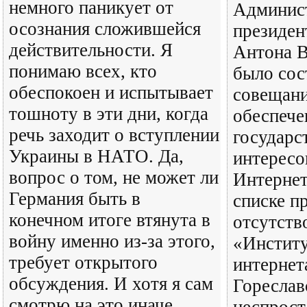
немного паникует от
Админис
осознания сложившейся
президен
действительности. Я
Антона 
понимаю всех, кто
было сос
обеспокоен и испытывает
совещани
тошноту в эти дни, когда
обеспеч
речь заходит о вступлении
государс
Украины в НАТО. Да,
интересо
вопрос о том, не может ли
Интернет
Германия быть в
списке п
конечном итоге втянута в
отсутств
войну именно из-за этого,
«Институ
требует открытого
интернет
обсуждения. И хотя я сам
Гореслав
смотрю на это иначе,