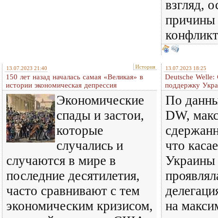
взгляд, 
причины 
конфликт
История
13.07.2023 21:40
13.07.2023 18:25
150 лет назад началась самая «Великая» в
Deutsche Welle:
истории экономическая депрессия
поддержку Укр
Экономические
По данны
спады и застои,
DW, мак
которые
сдержанн
случались и
что каса
случаются в мире в
Украины
последние десятилетия,
проявлял
часто сравнивают с тем
делегаци
экономическим кризисом,
на макси