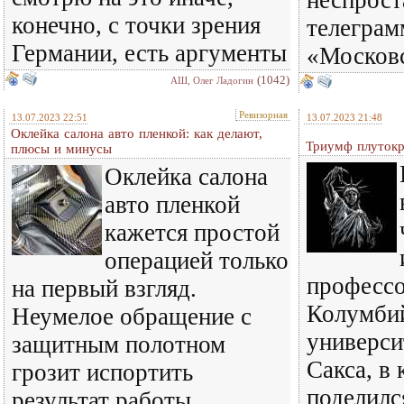
неспрост
конечно, с точки зрения
телеграм
Германии, есть аргументы
«Московс
(1042)
АШ, Олег Ладогин
Ревизорная
13.07.2023 22:51
13.07.2023 21:48
Оклейка салона авто пленкой: как делают,
Триумф плутокр
плюсы и минусы
Оклейка салона
авто пленкой
кажется простой
операцией только
професс
на первый взгляд.
Колумби
Неумелое обращение с
универс
защитным полотном
Сакса, в
грозит испортить
поделилс
результат работы,