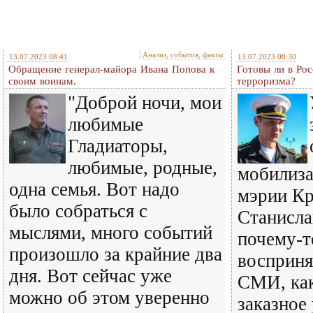
Анализ, события, факты
13.07.2023 08:41
13.07.2023 08:30
Обращение генерал-майора Ивана Попова к
Готовы ли в Рос
своим воинам.
терроризма?
"Доброй ночи, мои
любимые
Гладиаторы,
любимые, родные,
мобилиза
одна семья. Вот надо
мэрии Кр
было собраться с
Станисла
мыслями, много событий
почему-т
произошло за крайние два
восприня
дня. Вот сейчас уже
СМИ, ка
можно об этом уверенно
заказное 