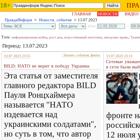
18+
ПР
ГЛАВНАЯ
НОВОСТИ
ВИДЕО
ПравдаИнформ
≈
Новости, события
≈ 13.07.2023
Или:
–
Тэги:
,
,
,
,
информационная война
рост цен
искусственный интеллект
авторское право
Трамп
Период: 13.07.2023
Анализ, события, факты
13.07.2023 23:55
13.07.2023 23:13
Сетевые уважае
BILD: НАТО не верит в победу Украины
в сети были вы
Эта статья от заместителя
главного редактора BILD
Пауля Ронцхаймера
называется "НАТО
издевается над
фронте н
украинскими солдатами",
российск
но суть в том, что автор
12 июля 