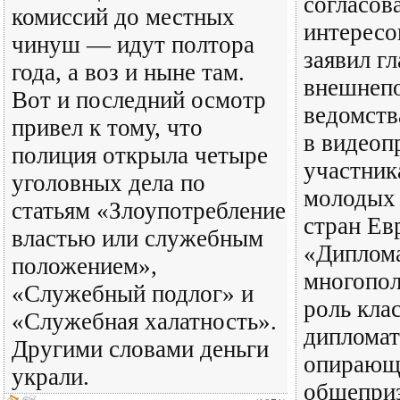
согласов
комиссий до местных
интересо
чинуш — идут полтора
заявил г
года, а воз и ныне там.
внешнепо
Вот и последний осмотр
ведомств
привел к тому, что
в видеоп
полиция открыла четыре
участни
уголовных дела по
молодых
статьям «Злоупотребление
стран Ев
властью или служебным
«Диплома
положением»,
многопол
«Служебный подлог» и
роль кла
«Служебная халатность».
дипломат
Другими словами деньги
опирающ
украли.
общепри