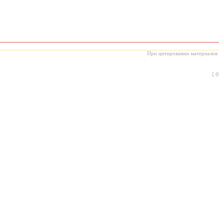
При цитировании материалов с
[
0