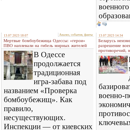
военного
образова
Анализ, события, факты
13.07.2023 18:07
13.07.2023 14:34
Мертвые бомбоубежища Одессы: «герои»
Беларусь неизм
ПВО наплевали на гибель мирных жителей
разрешение вое
противоречий, 
В Одессе
продолжается
традиционная
игра-забава под
базирова
названием «Проверка
военно-п
бомбоубежищ». Как
экономи
правило,
противос
несуществующих.
ключевых
Инспекции — от киевских